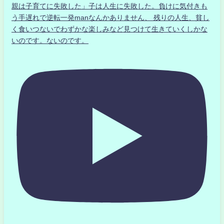
親は子育てに失敗した」子は人生に失敗した。負けに気付きも
う手遅れで逆転一発manなんかありません、 残りの人生、貧し
く食いつないでわずかな楽しみなど見つけて生きていくしかな
いのです。ないのです。