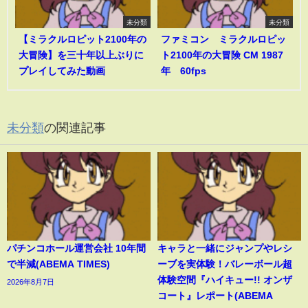
未分類
未分類
【ミラクルロピット2100年の
ファミコン ミラクルロピッ
大冒険】を三十年以上ぶりに
ト2100年の大冒険 CM 1987
プレイしてみた動画
年 60fps
未分類
の関連記事
パチンコホール運営会社 10年間
キャラと一緒にジャンプやレシ
で半減(ABEMA TIMES)
ーブを実体験！バレーボール超
体験空間『ハイキュー!! オンザ
2026年8月7日
コート』レポート(ABEMA