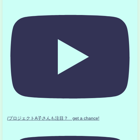
/プロジェクトA子さんも注目？ get a chance!