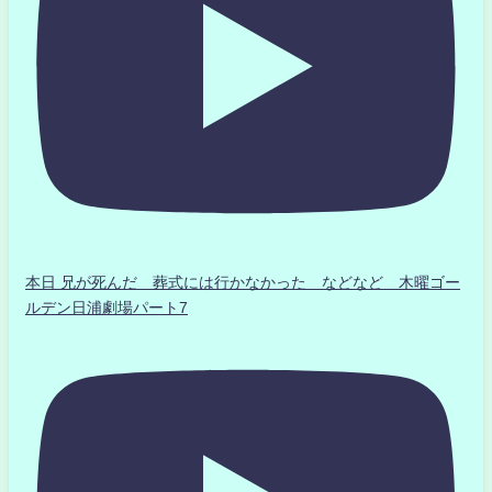
本日 兄が死んだ 葬式には行かなかった などなど 木曜ゴー
ルデン日浦劇場パート7