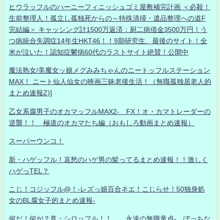
ヒウラッフルのハーニーフィニッシュゴミ屋敷補完計画 ＜必殺！
生前整理人！孤立し孤独死からの～特殊清掃・遺品整理への道F
完結編＞ キャッシング計1500万返済：厨二病借金3500万円！う
つ病統合失調症14年生HKT46！！9期研究生、最後のサイト！全
米が泣いた！認知症鬱病60代のラストサイト絶賛！公開中
魔法熟女/美魔女ッ娘メグみみちゃんのニートッフルステーション
MAX！ ニート仙人仙女の映画三昧老後生活！（無職孤独居老人的
まとめ速報Z)]
乙女系腐男子のオカマッフルMAX2- FX！オ・カマトレーダーの
逆襲！！ 極道のオカマたち編（おもしろ動画まとめ速報）
スーパーウンコ！
新・ハゲッフル！哀愁のハゲ男の髪ってるまとめ速報！！激しく
ハゲっTEL？
こじ！コジッフル@！-レズっ娘百合ネエ！こじらせ！50独身処
女のBL腐女子的まとめ速報-
何だ！何が？真・シロッフル！！ 永遠の無職童貞- ぼっちな