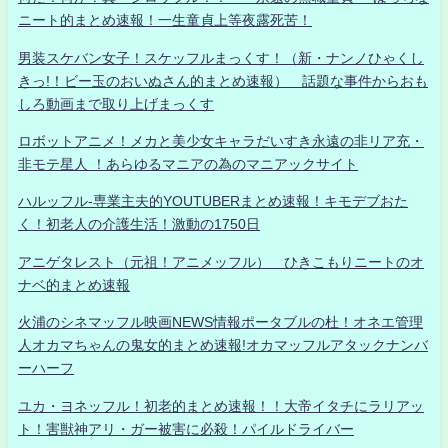
ニート的まとめ速報！一生童貞上等夜露死苦！
男装スケバン女子！スケッフルまっくす！（新・ナンノひゃくし
きっ!！ビー玉のおいぬさん的まとめ速報） 話題な事件からおも
しろ動画まで取り上げまっくす
ロボットアニメ！メカと美少女キャラだいすき永遠の非リア充・
非モテ星人 ！あらゆるマニアの為のマニアックサイト
ハルッフル-専業主夫的YOUTUBERまとめ速報！キモデブおた
く！初老人の介護生活！激動の1750日
アニゲタレスト（元祖！アニメッフル） ひきこもりニートのオ
ナベ的まとめ速報
火浦のシネマッフル映画NEWS情報ポータブルの杜！オネエ管理
人オカマちゃんの鬼女的まとめ速報!オカマッフルアタックナンバ
ーハーフ
ユカ・ヨネッフル！初老的まとめ速報！！大帝イタチにラリアッ
ト！害獣神アリ・ガー被害に必殺！パイルドライバー