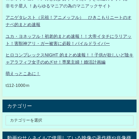
非モテ星人 ！あらゆるマニアの為のマニアックサイト
アニゲタレスト（元祖！アニメッフル） ひきこもりニートのオ
ナベ的まとめ速報
ユカ・ヨネッフル！初老的まとめ速報！！大帝イタチにラリアッ
ト！害獣神アリ・ガー被害に必殺！パイルドライバー
ヒロコンプレックスNIGHT 的まとめ速報！！子供が欲しいど陰キ
ャアラフィフ女子のめざせ！専業主婦！婚活計画編
萌えっとこあに！
t112-1000ｍ
カテゴリー
動画やサムネイルで使用している映像の著作権や肖像権