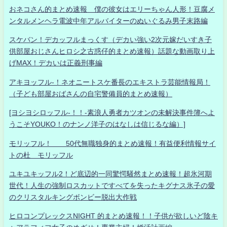
おネコさん的まとめ速報 僕の彼女はエリーちゃん人形！豆腐メ
ンタルメンヘラ電波中年アルバイターのぬいぐるみ男子末路編
スケバン！デカッフルまっくす（デカい強い2次元嫁だいすき子
供部屋おじさんヒロシ之古惑仔的まとめ速報）話題な動画取り上
げMAX！デカいは正義刑事編
アキヨッフル-！ネオニートスケ番長のエキストラ芸能情報局！
（子ども部屋おばさんの自宅警備員的まとめ速報）
[ヨシヨシロッフル-！！-素浪人勇者カツオンの未解決事件簿へよ
うこそYOUKO！のナンノ洋子のはなしは信じるな編）]
モリッフル！ 50代無職独身的まとめ速報！有益便利情報サイ
トの杜 モリッフル
ユキユキッフル2！ど底辺的一同驚愕騒然まとめ速報！超氷河期
世代！人生の強制ロスカットですべてを失ったキグナス氷子の愛
のクリスタルキングボンビー脱出大作戦
ヒロコンプレックスNIGHT 的まとめ速報！！子供が欲しいど陰キ