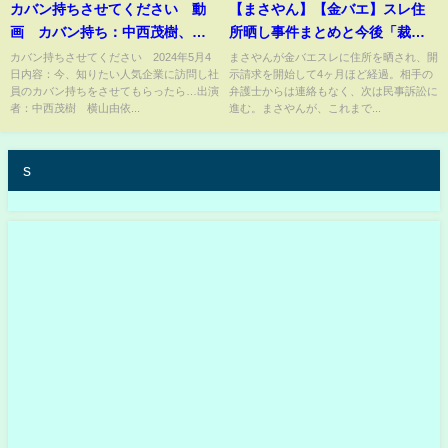
カバン持ちさせてください 動
【まさやん】【金バエ】スレ住
画 カバン持ち：中西茂樹、横
所晒し事件まとめと今後「裁判
山由依 5月4日
で明らかにする。使用者は誰
カバン持ちさせてください 2024年5月4
まさやんが金バエスレに住所を晒され、開
日内容：今、知りたい人気企業に訪問し社
示請求を開始して4ヶ月ほど経過。相手の
か!」散骨【横山緑】も疑問抱
員のカバン持ちをさせてもらったら…出演
弁護士からは連絡もなく、次は民事訴訟に
く!?
者：中西茂樹 横山由依...
進む。まさやんが、これまで...
s