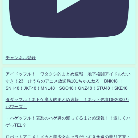
チャンネル登録
アイドッフル！ ワタクシ的まとめ速報 地下格闘アイドルだい
すき！23 ひうらのアニメ放送局101ちゃんねる BNK48 ！
SNH48！JKT48！MNL48！SGO48！GNZ48！STU48！SKE48
タダッフル！ネトゲ廃人的まとめ速報！！ネット乞食DE2000万
パワーズ！
・ハゲッフル！哀愁のハゲ男の髪ってるまとめ速報！！激しくハ
ゲっTEL？
ロボットアニメ！メカと美少女キャラだいすき永遠の非リア充・