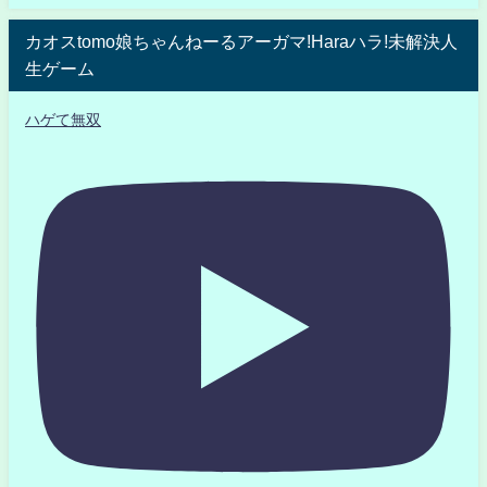
カオスtomo娘ちゃんねーるアーガマ!Haraハラ!未解決人
生ゲーム
ハゲて無双