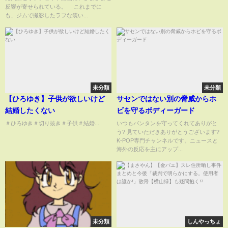
す！」「姫の格好がもう夏」な
反響が寄せられている。 これまでに
どさまざまな反響(ABEMA
も、ジムで撮影したラフな装い...
TIMES)
未分類
未分類
【ひろゆき】子供が欲しいけど
サセンではない別の脅威からホ
結婚したくない
ビを守るボディーガード
＃ひろゆき＃切り抜き＃子供＃結婚...
いつもバンタンを守ってくれてありがと
う? 見ていただきありがとうございます?
K-POP専門チャンネルです。ニュースと
海外の反応を主にアップ...
未分類
しんやっちょ