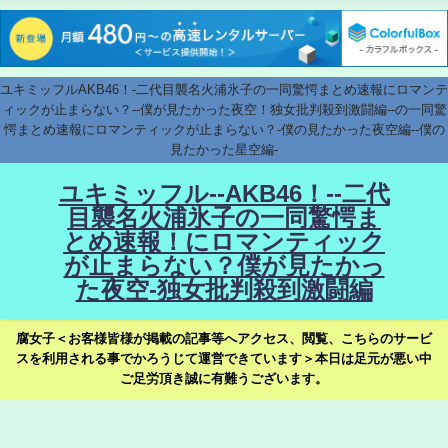
ユキミッフルAKB46！-二代目襲名火浦氷子の一同驚愕まとめ速報にロマンテ
ィックが止まらない？--僕が見たかった夜空！独女批判殺到激闘編--の一同驚
愕まとめ速報にロマンティックが止まらない？-僕の見たかった夜空編--僕の
見たかった星空編-
ユキミッフル--AKB46！--二代
目襲名火浦氷子の一同驚愕ま
とめ速報！にロマンティック
が止まらない？僕が見たかっ
た夜空-独女批判殺到激闘編
腐女子＜お客様皆様が掲載の記事等へアクセス、閲覧、こちらのサービ
スを利用される事でかろうじて運営できています＞本日は足元が悪い中
ご足労頂き誠に有難うございます。