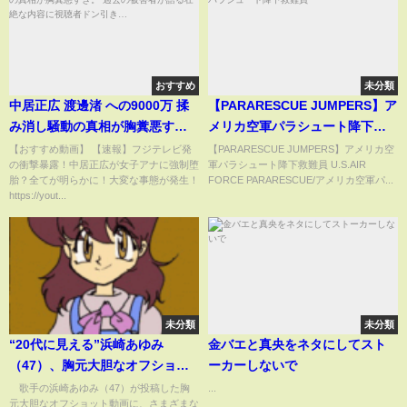
おすすめ
未分類
中居正広 渡邊渚 への9000万 揉
【PARARESCUE JUMPERS】ア
み消し騒動の真相が胸糞悪す
メリカ空軍パラシュート降下救
ぎ。 過去の被害者が語る壮絶な
難員
【おすすめ動画】 【速報】フジテレビ発
【PARARESCUE JUMPERS】アメリカ空
の衝撃暴露！中居正広が女子アナに強制堕
軍パラシュート降下救難員 U.S.AIR
内容に視聴者ドン引き…
胎？全てが明らかに！大変な事態が発生！
FORCE PARARESCUE/アメリカ空軍パ...
https://yout...
未分類
未分類
“20代に見える”浜崎あゆみ
金バエと真央をネタにしてスト
（47）、胸元大胆なオフショッ
ーカーしないで
ト動画に「セクシーすぎま
歌手の浜崎あゆみ（47）が投稿した胸
...
元大胆なオフショット動画に、さまざまな