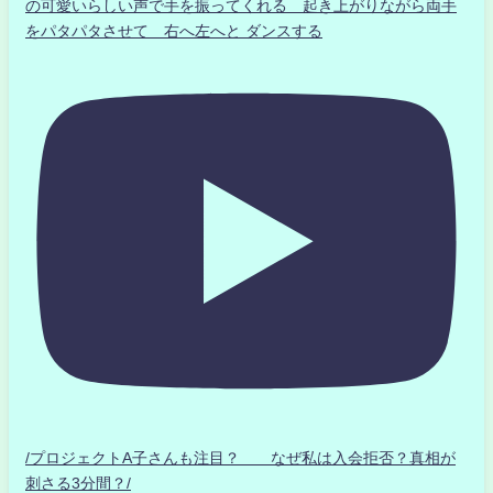
の可愛いらしい声で手を振ってくれる 起き上がりながら両手
をパタパタさせて 右へ左へと ダンスする
/プロジェクトA子さんも注目？ なぜ私は入会拒否？真相が
刺さる3分間？/