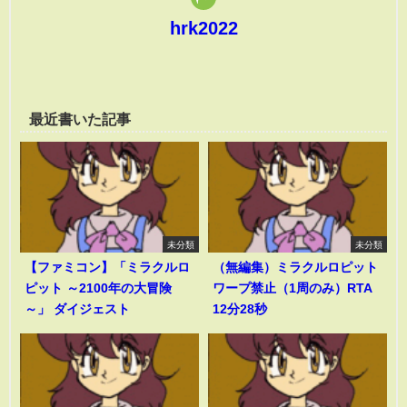
hrk2022
最近書いた記事
未分類
未分類
【ファミコン】「ミラクルロ
（無編集）ミラクルロピット
ピット ～2100年の大冒険
ワープ禁止（1周のみ）RTA
～」 ダイジェスト
12分28秒