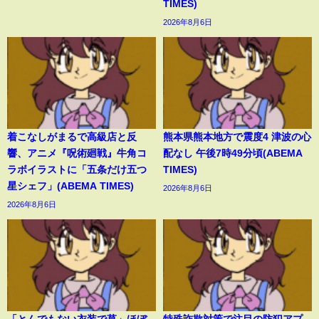
TIMES)
2026年8月6日
着こなしがまるで高級店と反
熊本県熊本地方で震度4 津波の心
響、アニメ『呪術廻戦』牛角コ
配なし 午後7時49分頃(ABEMA
ラボイラストに「五条だけ五つ
TIMES)
星シェフ」(ABEMA TIMES)
2026年8月6日
2026年8月6日