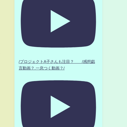
ラ
/プロジェクトA子さんも注目？ /感想戯
言動画？.一息つく動画？/