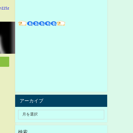
in115z
アーカイブ
検索