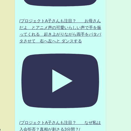
/プロジェクトA子さんも注目？ お母さん
だよ とアニメ声の可愛いらしい声で手を振
ってくれる 起き上がりながら両手をパタパ
タさせて 右へ左へと ダンスする
/プロジェクトA子さんも注目？ なぜ私は
つ
入会拒否？真相が刺さる3分間？/