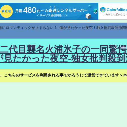
速報にロマンティックが止まらない？--僕が見たかった夜空！独女批判殺到激闘
！--二代目襲名火浦氷子の一同
見たかった夜空-独女批判殺到
、こちらのサービスを利用される事でかろうじて運営できています＞本