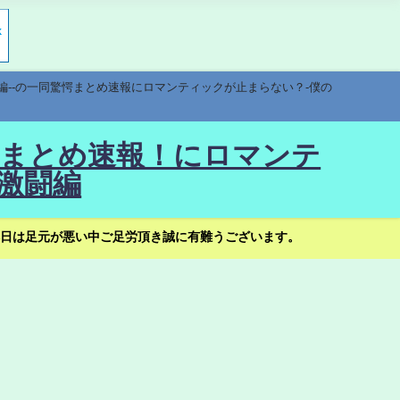
編--の一同驚愕まとめ速報にロマンティックが止まらない？-僕の
驚愕まとめ速報！にロマンテ
激闘編
日は足元が悪い中ご足労頂き誠に有難うございます。