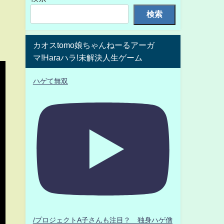
検索
カオスtomo娘ちゃんねーるアーガ
マ!Haraハラ!未解決人生ゲーム
ハゲて無双
/プロジェクトA子さんも注目？ 独身ハゲ僧