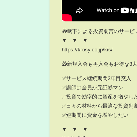
🎁武下による投資助言のサービ
▼ ▼ ▼
https://krosy.co.jp/kis/
🎁新規入会も再入会もお得な3大
✅サービス継続期間2年目突入
✅講師は全員が元証券マン
✅投資で効率的に資産を増やし
✅日々の材料から最適な投資判
✅短期間に資金を増やしたい
▼ ▼ ▼