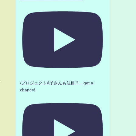
け
/プロジェクトA子さんも注目？ get a
chance!