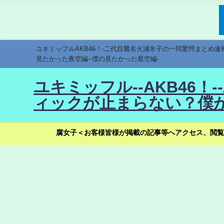
ユキミッフルAKB46！-二代目襲名火浦氷子の一同驚愕まとめ
見たかった夜空編--僕の見たかった星空編-
ユキミッフル--AKB46
ィックが止まらない？僕が
腐女子＜お客様皆様が掲載の記事等へアクセス、閲覧