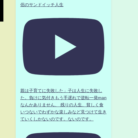
侶のサンドイッチ人生
親は子育てに失敗した」子は人生に失敗し
た。負けに気付きもう手遅れで逆転一発man
なんかありません、 残りの人生、貧しく食
いつないでわずかな楽しみなど見つけて生き
ていくしかないのです。ないのです。