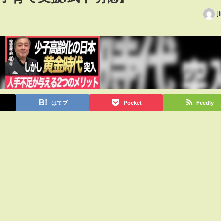
j
はてブ
Pocket
Feedly