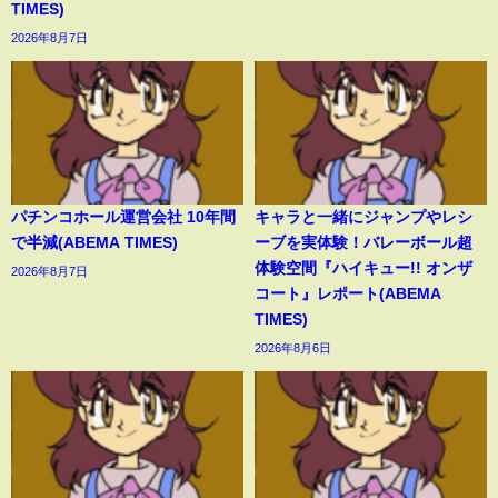
TIMES)
2026年8月7日
パチンコホール運営会社 10年間
キャラと一緒にジャンプやレシ
で半減(ABEMA TIMES)
ーブを実体験！バレーボール超
体験空間『ハイキュー!! オンザ
2026年8月7日
コート』レポート(ABEMA
TIMES)
2026年8月6日