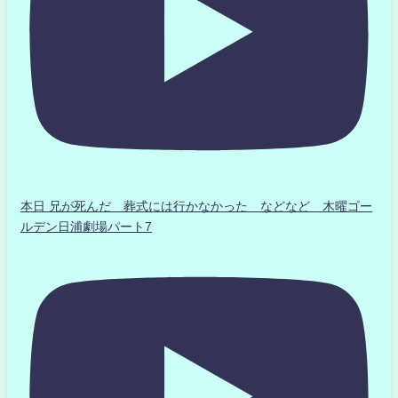
本日 兄が死んだ 葬式には行かなかった などなど 木曜ゴー
ルデン日浦劇場パート7