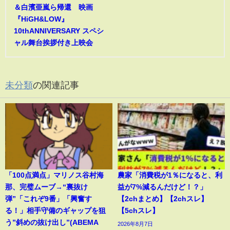
＆白濱亜嵐ら帰還 映画
『HiGH&LOW』
10thANNIVERSARY スペシ
ャル舞台挨拶付き上映会
未分類
の関連記事
「100点満点」マリノス谷村海
農家「消費税が1％になると、利
那、完璧ムーブ→“裏抜け
益が7%減るんだけど！？」
弾”「これぞ9番」「興奮す
【2chまとめ】【2chスレ】
る！」相手守備のギャップを狙
【5chスレ】
う”斜めの抜け出し”(ABEMA
2026年8月7日