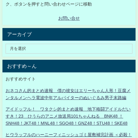
ク、ボタンを押すと問い合わせページに移動
お問い合せ
アーカイブ
おすすめ～ん
おすすめサイト
おネコさん的まとめ速報 僕の彼女はエリーちゃん人形！豆腐メ
ンタルメンヘラ電波中年アルバイターのぬいぐるみ男子末路編
アイドッフル！ ワタクシ的まとめ速報 地下格闘アイドルだい
すき！23 ひうらのアニメ放送局101ちゃんねる BNK48 ！
SNH48！JKT48！MNL48！SGO48！GNZ48！STU48！SKE48
ヒウラッフルのハーニーフィニッシュゴミ屋敷補完計画 ＜必殺！