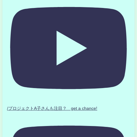
/プロジェクトA子さんも注目？ get a chance!