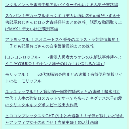
ンタルメンヘラ電波中年アルバイターのぬいぐるみ男子末路編
スケバン！デカッフルまっくす（デカい強い2次元嫁だいすき子
供部屋おじさんヒロシ之古惑仔的まとめ速報）話題な動画取り上
げMAX！デカいは正義刑事編
アキヨッフル-！ネオニートスケ番長のエキストラ芸能情報局！
（子ども部屋おばさんの自宅警備員的まとめ速報）
[ヨシヨシロッフル-！！-素浪人勇者カツオンの未解決事件簿へよ
うこそYOUKO！のナンノ洋子のはなしは信じるな編）]
モリッフル！ 50代無職独身的まとめ速報！有益便利情報サイ
トの杜 モリッフル
ユキユキッフル2！ど底辺的一同驚愕騒然まとめ速報！超氷河期
世代！人生の強制ロスカットですべてを失ったキグナス氷子の愛
のクリスタルキングボンビー脱出大作戦
ヒロコンプレックスNIGHT 的まとめ速報！！子供が欲しいど陰キ
ャアラフィフ女子のめざせ！専業主婦！婚活計画編