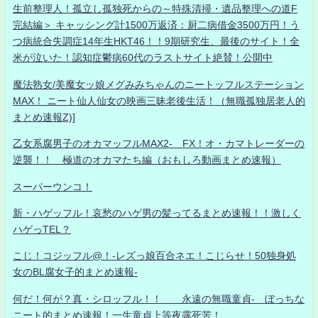
生前整理人！孤立し孤独死からの～特殊清掃・遺品整理への道F
完結編＞ キャッシング計1500万返済：厨二病借金3500万円！う
つ病統合失調症14年生HKT46！！9期研究生、最後のサイト！全
米が泣いた！認知症鬱病60代のラストサイト絶賛！公開中
魔法熟女/美魔女ッ娘メグみみちゃんのニートッフルステーション
MAX！ ニート仙人仙女の映画三昧老後生活！（無職孤独居老人的
まとめ速報Z)]
乙女系腐男子のオカマッフルMAX2- FX！オ・カマトレーダーの
逆襲！！ 極道のオカマたち編（おもしろ動画まとめ速報）
スーパーウンコ！
新・ハゲッフル！哀愁のハゲ男の髪ってるまとめ速報！！激しく
ハゲっTEL？
こじ！コジッフル@！-レズっ娘百合ネエ！こじらせ！50独身処
女のBL腐女子的まとめ速報-
何だ！何が？真・シロッフル！！ 永遠の無職童貞- ぼっちな
ニート的まとめ速報！一生童貞上等夜露死苦！