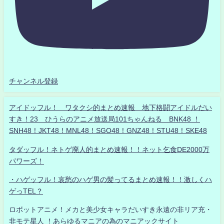
チャンネル登録
アイドッフル！ ワタクシ的まとめ速報 地下格闘アイドルだい
すき！23 ひうらのアニメ放送局101ちゃんねる BNK48 ！
SNH48！JKT48！MNL48！SGO48！GNZ48！STU48！SKE48
タダッフル！ネトゲ廃人的まとめ速報！！ネット乞食DE2000万
パワーズ！
・ハゲッフル！哀愁のハゲ男の髪ってるまとめ速報！！激しくハ
ゲっTEL？
ロボットアニメ！メカと美少女キャラだいすき永遠の非リア充・
非モテ星人 ！あらゆるマニアの為のマニアックサイト