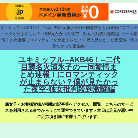
ユキミッフルAKB46！-二代目襲名火浦氷子の一同驚愕まとめ速報にロマンテ
ィックが止まらない？--僕が見たかった夜空！独女批判殺到激闘編--の一同驚
愕まとめ速報にロマンティックが止まらない？-僕の見たかった夜空編--僕の
見たかった星空編-
ユキミッフル--AKB46！--二代
目襲名火浦氷子の一同驚愕ま
とめ速報！にロマンティック
が止まらない？僕が見たかっ
た夜空-独女批判殺到激闘編
腐女子＜お客様皆様が掲載の記事等へアクセス、閲覧、こちらのサービ
スを利用される事でかろうじて運営できています＞本日は足元が悪い中
ご足労頂き誠に有難うございます。