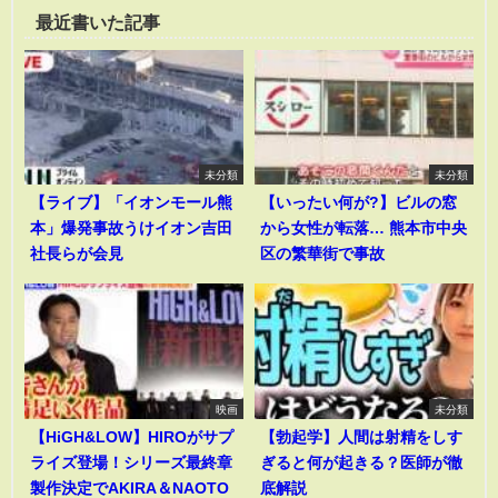
最近書いた記事
未分類
未分類
【ライブ】「イオンモール熊
【いったい何が?】ビルの窓
本」爆発事故うけイオン吉田
から女性が転落… 熊本市中央
社長らが会見
区の繁華街で事故
映画
未分類
【HiGH&LOW】HIROがサプ
【勃起学】人間は射精をしす
ライズ登場！シリーズ最終章
ぎると何が起きる？医師が徹
製作決定でAKIRA＆NAOTO
底解説