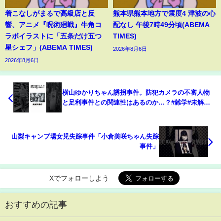
着こなしがまるで高級店と反
熊本県熊本地方で震度4 津波の心
響、アニメ『呪術廻戦』牛角コ
配なし 午後7時49分頃(ABEMA
ラボイラストに「五条だけ五つ
TIMES)
星シェフ」(ABEMA TIMES)
2026年8月6日
2026年8月6日
横山ゆかりちゃん誘拐事件。防犯カメラの不審人物
と足利事件との関連性はあるのか…？#雑学#未解決
事件 #未解決 #shorts
山梨キャンプ場女児失踪事件「小倉美咲ちゃん失踪
事件」
Xでフォローしよう
おすすめの記事