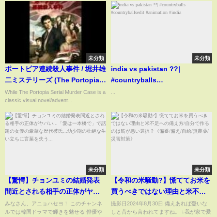
未分類
未分類
ポートピア連続殺人事件 / 堀井雄
india vs pakistan ??|
二ミステリーズ (The Portopia
#countryballs
Serial Murder Case) Mobile
#countryballsedit #animation
While The Portopia Serial Murder Case is a
...
classic visual novel/advent...
bgm (?) - Track 05
#india
未分類
未分類
【驚愕】チョンユミの結婚発表
【令和の米騒動?】慌ててお米を
間近とされる相手の正体がヤバ
買うべきではない理由と米不足
い...「愛は一本橋で」で話題の女
への備え方/自分で作るのは筋が
みなさん、アニョハセヨ！ このチャンネ
撮影日2024年8月30日 備えあれば憂いな
ルでは韓国ドラマで輝きを魅せる 俳優や
しと昔から言われてますね。 ↓我が家で愛
優の豪華な歴代彼氏...幼少期の壮
悪い選択？《備蓄/備え/自給/無農