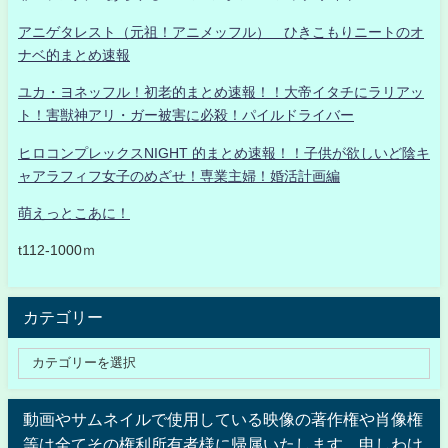
アニゲタレスト（元祖！アニメッフル） ひきこもりニートのオ
ナベ的まとめ速報
ユカ・ヨネッフル！初老的まとめ速報！！大帝イタチにラリアッ
ト！害獣神アリ・ガー被害に必殺！パイルドライバー
ヒロコンプレックスNIGHT 的まとめ速報！！子供が欲しいど陰キ
ャアラフィフ女子のめざせ！専業主婦！婚活計画編
萌えっとこあに！
t112-1000ｍ
カテゴリー
動画やサムネイルで使用している映像の著作権や肖像権
等は全てその権利所有者様に帰属いたします。申しわけ