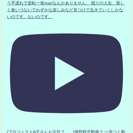
う手遅れで逆転一発manなんかありません、 残りの人生、貧し
く食いつないでわずかな楽しみなど見つけて生きていくしかな
いのです。ないのです。
/プロジェクトA子さんも注目？ /感想戯言動画？.一息つく動