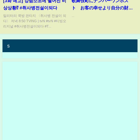
[3화 예고] 강림소초에 떨어진 비
歌舞伎町にナンバーワンホス
상상황⁉️ #취사병전설이되다
ト お客の幸せより自分の財産
を築く 幸せ 優先するの当たり前
밀리터리 쿡방 판타지 〈취사병 전설이 되
...
다〉 저녁 8:50 TVING | tvN #tvN #티빙오
よいしょいよっしゃいという
리지널 #취사병전설이되다 #T...
マイクパフォーマンス
s