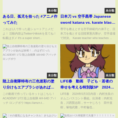
未分類
未分類
ある日、孤児を拾った #アニメ作
日本刀 vs 空手黒帯 Japanese
ってみた
sword katana vs. karate black
belt with Eng sub. 字幕付
これは1人で作った超ショートアニメだ
専守を教えとする空手師範代の弟子と、日
よ！ 活動内容はTwitterやtiktokを見てね！
本刀を魂とする旧陸軍憲兵隊が、空手道場
転載はダメ It's a super short...
で対決。 Karate teacher who teaches ...
未分類
未分類
陸上自衛隊特有の三色迷彩の塗
LIFE春 動画 子ども・若者の
り分けもエアブラシがあれば余
幸せを考える特別版SP 2024年
裕！…のはずだった ACADEMY
5月3日
この動画で作っているキットはこちら！
LIFE春 2024年5月3日内容：内村光良の
ACADEMY 1/72 陸上自衛隊 AH-64D アパ
オムニバスコント番組。出演者：内村光
1/72 陸上自衛隊 AH-64D アパッ
ッチ ロングボウ https://amzn.t...
良，川西賢志郎，サーヤじろう 田中直
チ ロングボウ
樹，塚地武雅，中村倫也...