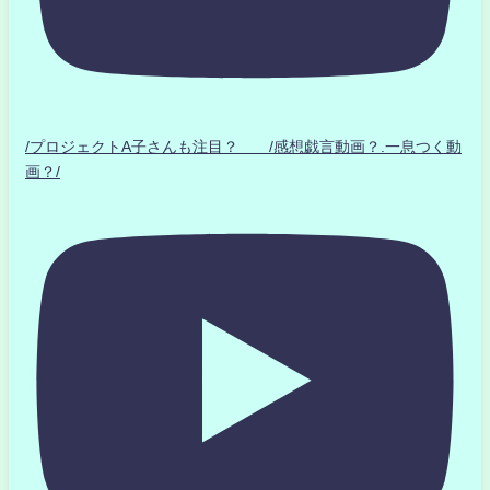
/プロジェクトA子さんも注目？ /感想戯言動画？.一息つく動
画？/