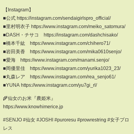
【Instagram】
■公式 https://instagram.com/sendaigirlspro_official/
■里村明衣子 https://www.instagram.com/meiko_satomura/
■DASH・チサコ https://instagram.com/dashchisako/
■橋本千紘 https://www.instagram.com/chihero71/
■岩田美香 https://www.instagram.com/mika0610senjo/
■愛海 https://www.instagram.com/manami.senjo/
■岡優里佳 https://www.instagram.com/yurika1023_23/
■丸森レア https://www.instagram.com/rea_senjo61/
■YUNA https://www.instagram.com/yu7gi_rl/
🌾仙女のお米『農姫米』
https://www.knowhimerice.jp
#SENJO #仙女 #JOSHI #puroresu #prowrestring #女子プロ
レス