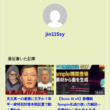
jin115sy
最近書いた記事
社会
未分類
見立真一の逮捕に王手か？幸
【Suno AI v5】新機能
平一家特別対策本部設置で動
Sample生成の使い方解説―
く裏社会
音素材から曲を作る生成―