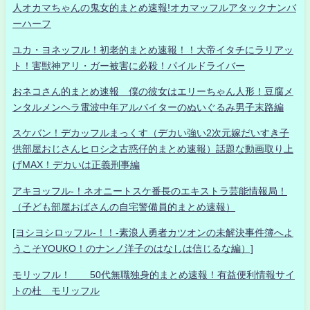
人オカマちゃんの鬼女的まとめ速報!オカマッフルアタックナンバ
ーハーフ
ユカ・ヨネッフル！初老的まとめ速報！！大帝イタチにラリアッ
ト！害獣神アリ・ガー被害に必殺！パイルドライバー
おネコさん的まとめ速報 僕の彼女はエリーちゃん人形！豆腐メ
ンタルメンヘラ電波中年アルバイターのぬいぐるみ男子末路編
スケバン！デカッフルまっくす（デカい強い2次元嫁だいすき子
供部屋おじさんヒロシ之古惑仔的まとめ速報）話題な動画取り上
げMAX！デカいは正義刑事編
アキヨッフル-！ネオニートスケ番長のエキストラ芸能情報局！
（子ども部屋おばさんの自宅警備員的まとめ速報）
[ヨシヨシロッフル-！！-素浪人勇者カツオンの未解決事件簿へよ
うこそYOUKO！のナンノ洋子のはなしは信じるな編）]
モリッフル！ 50代無職独身的まとめ速報！有益便利情報サイ
トの杜 モリッフル