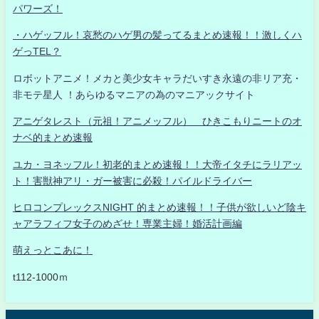
パワーズ！
・ハゲッフル！哀愁のハゲ男の髪ってるまとめ速報！！激しくハ
ゲっTEL？
ロボットアニメ！メカと美少女キャラだいすき永遠の非リア充・
非モテ星人 ！あらゆるマニアの為のマニアックサイト
アニゲタレスト（元祖！アニメッフル） ひきこもりニートのオ
ナベ的まとめ速報
ユカ・ヨネッフル！初老的まとめ速報！！大帝イタチにラリアッ
ト！害獣神アリ・ガー被害に必殺！パイルドライバー
ヒロコンプレックスNIGHT 的まとめ速報！！子供が欲しいど陰キ
ャアラフィフ女子のめざせ！専業主婦！婚活計画編
萌えっとこあに！
t112-1000ｍ