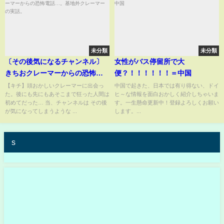
未分類
未分類
〔その後気になるチャンネル〕
女性がバス停留所で大
きちおクレーマーからの恐怖電
便？！！！！！！＝中国
話…。基地外クレーマーの実
【キチ】頭おかしいクレーマーに出会っ
中国で起きた、日本では有り得ない、ドイ
た。後にも先にもあそこまで狂った人間は
ヒ～な情報を面白おかしく紹介しちゃいま
話。
初めてだった… 当、チャンネルは その後
す。一生懸命更新中！登録よろしくお願い
が気になってしまうような ...
します。...
s