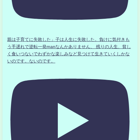
親は子育てに失敗した」子は人生に失敗した。負けに気付きも
う手遅れで逆転一発manなんかありません、 残りの人生、貧し
く食いつないでわずかな楽しみなど見つけて生きていくしかな
いのです。ないのです。