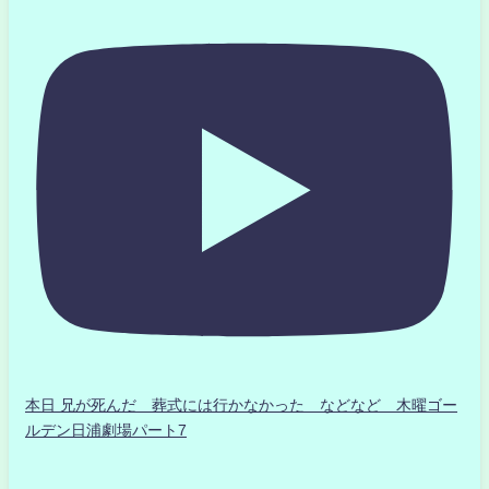
本日 兄が死んだ 葬式には行かなかった などなど 木曜ゴー
ルデン日浦劇場パート7