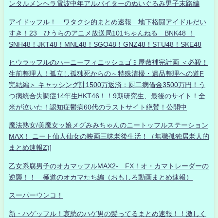
ンタルメンヘラ電波中年アルバイターのぬいぐるみ男子末路編
アイドッフル！ ワタクシ的まとめ速報 地下格闘アイドルだい
すき！23 ひうらのアニメ放送局101ちゃんねる BNK48 ！
SNH48！JKT48！MNL48！SGO48！GNZ48！STU48！SKE48
ヒウラッフルのハーニーフィニッシュゴミ屋敷補完計画 ＜必殺！
生前整理人！孤立し孤独死からの～特殊清掃・遺品整理への道F
完結編＞ キャッシング計1500万返済：厨二病借金3500万円！う
つ病統合失調症14年生HKT46！！9期研究生、最後のサイト！全
米が泣いた！認知症鬱病60代のラストサイト絶賛！公開中
魔法熟女/美魔女ッ娘メグみみちゃんのニートッフルステーション
MAX！ ニート仙人仙女の映画三昧老後生活！（無職孤独居老人的
まとめ速報Z)]
乙女系腐男子のオカマッフルMAX2- FX！オ・カマトレーダーの
逆襲！！ 極道のオカマたち編（おもしろ動画まとめ速報）
スーパーウンコ！
新・ハゲッフル！哀愁のハゲ男の髪ってるまとめ速報！！激しく