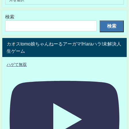
検索
検索
カオスtomo娘ちゃんねーるアーガマ!Haraハラ!未解決人
生ゲーム
ハゲて無双