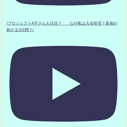
/プロジェクトA子さんも注目？ なぜ私は入会拒否？真相が
刺さる3分間？/