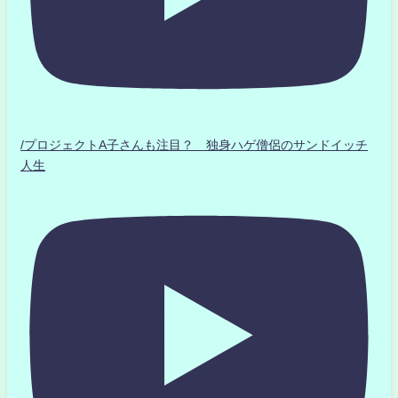
/プロジェクトA子さんも注目？ 独身ハゲ僧侶のサンドイッチ
人生