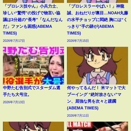
「プロレス技やん」小兵力士、
「プロレスラーやばい！」神龍
珍しい“驚愕”の投げで物言い協
誠、おねだりが裏目…NOAH丸藤
議は3分超の“長考”「なんだなん
の水平チョップに悶絶 胸には“く
だ」ファンも困惑(ABEMA
っきり”手の跡が(ABEMA
TIMES)
TIMES)
2026年7月17日
2026年7月15日
中野たむ告別式でスターダム選
何やってるんだ！ 米マットで大
手たち大号泣。
ブーイング “絶対放さない”マ
ン、屈強な男を次々と蹂躙
2026年7月13日
(ABEMA TIMES)
2026年7月11日