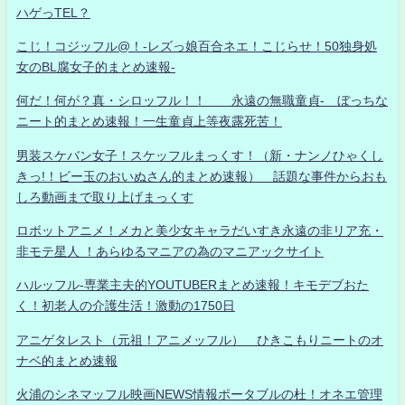
ハゲっTEL？
こじ！コジッフル@！-レズっ娘百合ネエ！こじらせ！50独身処
女のBL腐女子的まとめ速報-
何だ！何が？真・シロッフル！！ 永遠の無職童貞- ぼっちな
ニート的まとめ速報！一生童貞上等夜露死苦！
男装スケバン女子！スケッフルまっくす！（新・ナンノひゃくし
きっ!！ビー玉のおいぬさん的まとめ速報） 話題な事件からおも
しろ動画まで取り上げまっくす
ロボットアニメ！メカと美少女キャラだいすき永遠の非リア充・
非モテ星人 ！あらゆるマニアの為のマニアックサイト
ハルッフル-専業主夫的YOUTUBERまとめ速報！キモデブおた
く！初老人の介護生活！激動の1750日
アニゲタレスト（元祖！アニメッフル） ひきこもりニートのオ
ナベ的まとめ速報
火浦のシネマッフル映画NEWS情報ポータブルの杜！オネエ管理