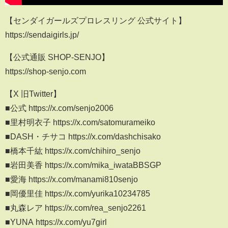
【センダイガールズプロレスリング 公式サイト】
https://sendaigirls.jp/
【公式通販 SHOP-SENJO】
https://shop-senjo.com
【X 旧Twitter】
■公式 https://x.com/senjo2006
■里村明衣子 https://x.com/satomurameiko
■DASH・チサコ https://x.com/dashchisako
■橋本千紘 https://x.com/chihiro_senjo
■岩田美香 https://x.com/mika_iwataBBSGP
■愛海 https://x.com/manami810senjo
■岡優里佳 https://x.com/yurika10234785
■丸森レア https://x.com/rea_senjo2261
■YUNA https://x.com/yu7girl