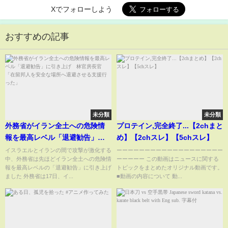
Xでフォローしよう
おすすめの記事
未分類
未分類
外務省がイラン全土への危険情
プロテイン,完全終了...【2chまと
報を最高レベル「退避勧告」に
め】【2chスレ】【5chスレ】
引き上げ 林官房長官「在留邦
イスラエルとイランの間で攻撃が激化する
ーーーーーーーーーーーーーーーーーーー
中、外務省は先ほどイラン全土への危険情
ーーーーー この動画はニュースに関する
人を安全な場所へ退避させる支
報を最高レベルの「退避勧告」に引き上げ
トピックをまとめたオリジナル動画です。
援行った」
ました 外務省は17日、イ...
■動画の内容について 動...