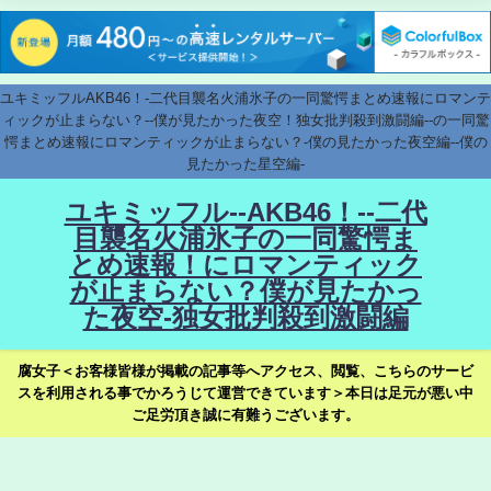
ユキミッフルAKB46！-二代目襲名火浦氷子の一同驚愕まとめ速報にロマンテ
ィックが止まらない？--僕が見たかった夜空！独女批判殺到激闘編--の一同驚
愕まとめ速報にロマンティックが止まらない？-僕の見たかった夜空編--僕の
見たかった星空編-
ユキミッフル--AKB46！--二代
目襲名火浦氷子の一同驚愕ま
とめ速報！にロマンティック
が止まらない？僕が見たかっ
た夜空-独女批判殺到激闘編
腐女子＜お客様皆様が掲載の記事等へアクセス、閲覧、こちらのサービ
スを利用される事でかろうじて運営できています＞本日は足元が悪い中
ご足労頂き誠に有難うございます。