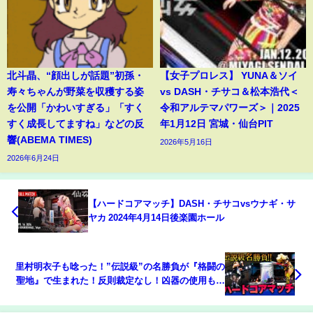
北斗晶、“顔出しが話題”初孫・
【女子プロレス】 YUNA＆ソイ
寿々ちゃんが野菜を収穫する姿
vs DASH・チサコ＆松本浩代＜
を公開「かわいすぎる」「すく
令和アルテマパワーズ＞｜2025
すく成長してますね」などの反
年1月12日 宮城・仙台PIT
響(ABEMA TIMES)
2026年5月16日
2026年6月24日
【ハードコアマッチ】DASH・チサコvsウナギ・サ
ヤカ 2024年4月14日後楽園ホール
里村明衣子も唸った！”伝説級”の名勝負が『格闘の
聖地』で生まれた！反則裁定なし！凶器の使用も許
されるハードコアマッチ！ DASH・チサコ vs 渡辺桃
《7.15仙女 後楽園はユニバースで配信中》