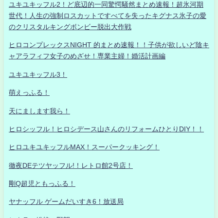
ユキユキッフル2！ど底辺的一同驚愕騒然まとめ速報！超氷河期
世代！人生の強制ロスカットですべてを失ったキグナス氷子の愛
のクリスタルキングボンビー脱出大作戦
ヒロコンプレックスNIGHT 的まとめ速報！！子供が欲しいど陰キ
ャアラフィフ女子のめざせ！専業主婦！婚活計画編
ユキユキッフル3！
萌えっふる！
天にまします我ら！
ヒロシッフル！ヒロシデース山さんのリフォームひとりDIY！！
ヒロユキユキッフルMAX！スーパークッキング！
徹夜DEテツヤッフル!！レトロ館2号店！
剛Q超児ともっふる！
ヤナッフル ゲームだいすき6！放送局