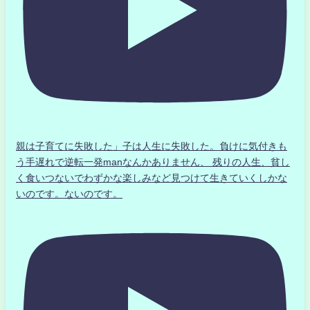
親は子育てに失敗した」子は人生に失敗した。負けに気付きも
う手遅れで逆転一発manなんかありません、 残りの人生、貧し
く食いつないでわずかな楽しみなど見つけて生きていくしかな
いのです。ないのです。