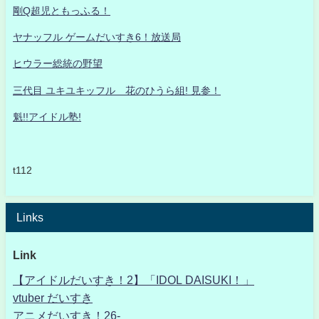
剛Q超児ともっふる！
ヤナッフル ゲームだいすき6！放送局
ヒウラー総統の野望
三代目 ユキユキッフル 花のひうら組! 見参！
魁!!アイドル塾!
t112
Links
Link
【アイドルだいすき！2】「IDOL DAISUKI！」
vtuber だいすき
アニメだいすき！26-