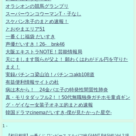
オラシオンの競馬グランプリ
スーパーウンコウーマンT・子なし
スケバン氷子のまとめ速報！
とおやまエリア51
一番くじ福袋 だいすき
声優だいすき！26- bnk46
大阪エキストラNOTE！芸能情報局
天にまします我らが父よ！ 願わくはわがドル円を守りた
まえ！
実録パチンコ梁山泊！パチンコakb108道
有益便利情報サイトの杜
病は木から！ 24金バエ子の特発性間質性肺炎
真・モリタダッフル2！！50代無職独身ガチホモ童貞ギン
グ・ゲイなー女装子オネエ的まとめ速報
韓国ドラマcinemaだいすき-僕が見たかった星空-
1 -
【初日相場】一番くじ ワンピース エルバフ編 GIANT BASH!! Vol.2 場