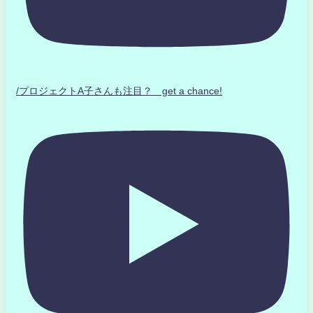
/プロジェクトA子さんも注目？ get a chance!