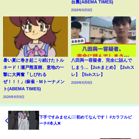
台裏(ABEMA TIMES)
2026年8月8日
暑い夏に巻き起こり続けたトル
八田與一容疑者、完全に詰んで
ネード！瀬戸熊直樹、意地の一
しまう…【2chまとめ】【2chス
撃に大興奮「しびれる
レ】【5chスレ】
ぜ！！！」/麻雀・Mトーナメン
2026年8月8日
ト(ABEMA TIMES)
2026年8月8日
下手ですみません🙇‍♀️初めてなんです！ #カラフルピ
ーチ#本人❌