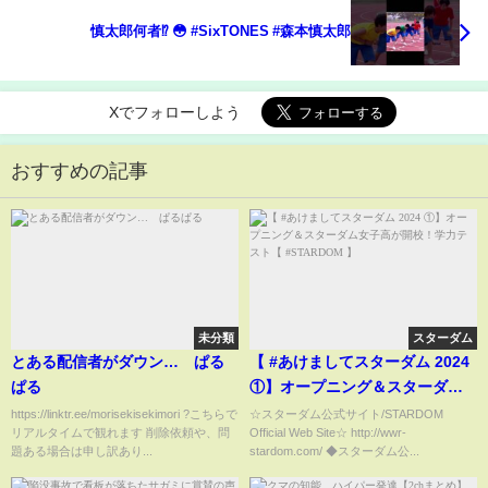
慎太郎何者⁉︎ 😳 #SixTONES #森本慎太郎
Xでフォローしよう
おすすめの記事
未分類
スターダム
とある配信者がダウン… ぱる
【 #あけましてスターダム 2024
ぱる
①】オープニング＆スターダム
女子高が開校！学力テスト【
https://linktr.ee/morisekisekimori ?こちらで
☆スターダム公式サイト/STARDOM
リアルタイムで観れます 削除依頼や、問
Official Web Site☆ http://wwr-
#STARDOM 】
題ある場合は申し訳あり...
stardom.com/ ◆スターダム公...