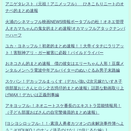
アニゲタレスト（元祖！アニメッフル） ひきこもりニートのオ
ナベ的まとめ速報
火浦のシネマッフル映画NEWS情報ポータブルの杜！オネエ管理
人オカマちゃんの鬼女的まとめ速報!オカマッフルアタックナンバ
ーハーフ
ユカ・ヨネッフル！初老的まとめ速報！！大帝イタチにラリアッ
ト！害獣神アリ・ガー被害に必殺！パイルドライバー
おネコさん的まとめ速報 僕の彼女はエリーちゃん人形！豆腐メ
ンタルメンヘラ電波中年アルバイターのぬいぐるみ男子末路編
スケバン！デカッフルまっくす（デカい強い2次元嫁だいすき子
供部屋おじさんヒロシ之古惑仔的まとめ速報）話題な動画取り上
げMAX！デカいは正義刑事編
アキヨッフル-！ネオニートスケ番長のエキストラ芸能情報局！
（子ども部屋おばさんの自宅警備員的まとめ速報）
[ヨシヨシロッフル-！！-素浪人勇者カツオンの未解決事件簿へよ
うこそYOUKO！のナンノ洋子のはなしは信じるな編）]