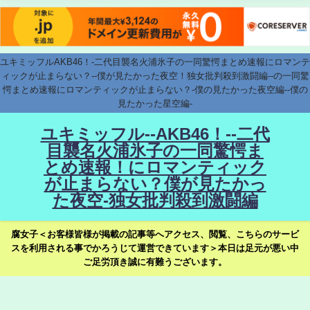
ユキミッフルAKB46！-二代目襲名火浦氷子の一同驚愕まとめ速報にロマンテ
ィックが止まらない？--僕が見たかった夜空！独女批判殺到激闘編--の一同驚
愕まとめ速報にロマンティックが止まらない？-僕の見たかった夜空編--僕の
見たかった星空編-
ユキミッフル--AKB46！--二代
目襲名火浦氷子の一同驚愕ま
とめ速報！にロマンティック
が止まらない？僕が見たかっ
た夜空-独女批判殺到激闘編
腐女子＜お客様皆様が掲載の記事等へアクセス、閲覧、こちらのサービ
スを利用される事でかろうじて運営できています＞本日は足元が悪い中
ご足労頂き誠に有難うございます。