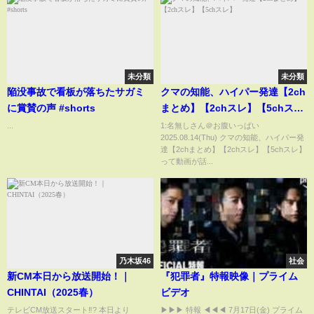
未分類
未分類
陥没事故で看板が落ちたサガミ
クマの知能、ハイパー発達【2ch
に賞賛の声 #shorts
まとめ】【2chスレ】【5chス
レ】
...
1:名無しさん＠お腹いっぱい
2025.08.14(Thu) クマの知能、ハイパー発
達【2chまとめ】【2chスレ】【5chスレ】
って動画が話...
乃木坂46
社会
新CM本日から放送開始！｜
『犯罪者』特報映像｜プライム
CHINTAI（2025春）
ビデオ
テレビCM放送スタート‼️? 本日より
▶▶▶ 特報 ◀◀◀ 7月17日(金) プライム