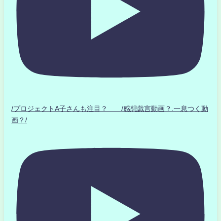
/プロジェクトA子さんも注目？ /感想戯言動画？.一息つく動
画？/