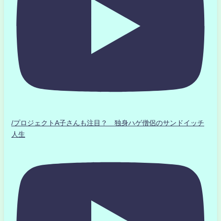
/プロジェクトA子さんも注目？ 独身ハゲ僧侶のサンドイッチ
人生