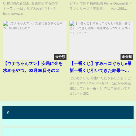
CHINTAIの新CMが放送開始するので
ビデオで世界独占配信 Prime Original 新ド
す〜❣ いっぱい見てねなのです～?
ラマシリーズ『犯罪者』 「あと10日...
https://www.c...
未分類
未分類
【ウナちゃんマン】安易に金を
【一番くじ】すみっコぐらし⭐︎最
求めるやつ。02月06日その２
新一番くじ引いてきた結果〜喫
茶すみっコでチョコレートフェ
...
はじめまして 再生いただきありがとうご
ざいます?♡ 2025年2月14日(金)から発売
ア〜
開始している一番くじ 昨日早速引いてき
ました✨ 202...
s