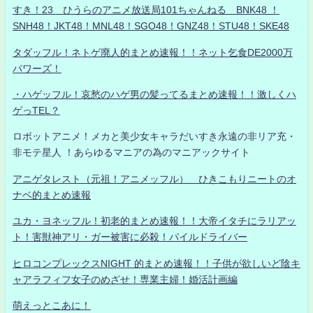
すき！23 ひうらのアニメ放送局101ちゃんねる BNK48 ！
SNH48！JKT48！MNL48！SGO48！GNZ48！STU48！SKE48
タダッフル！ネトゲ廃人的まとめ速報！！ネット乞食DE2000万
パワーズ！
・ハゲッフル！哀愁のハゲ男の髪ってるまとめ速報！！激しくハ
ゲっTEL？
ロボットアニメ！メカと美少女キャラだいすき永遠の非リア充・
非モテ星人 ！あらゆるマニアの為のマニアックサイト
アニゲタレスト（元祖！アニメッフル） ひきこもりニートのオ
ナベ的まとめ速報
ユカ・ヨネッフル！初老的まとめ速報！！大帝イタチにラリアッ
ト！害獣神アリ・ガー被害に必殺！パイルドライバー
ヒロコンプレックスNIGHT 的まとめ速報！！子供が欲しいど陰キ
ャアラフィフ女子のめざせ！専業主婦！婚活計画編
萌えっとこあに！