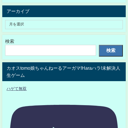
アーカイブ
検索
検索
カオスtomo娘ちゃんねーるアーガマ!Haraハラ!未解決人
生ゲーム
ハゲて無双