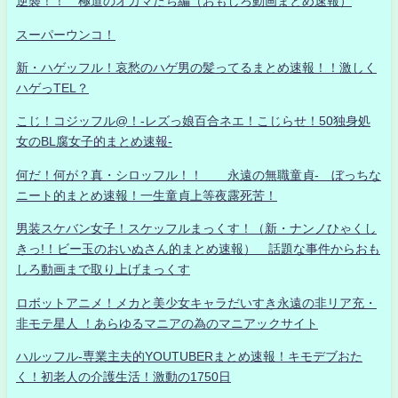
逆襲！！ 極道のオカマたち編（おもしろ動画まとめ速報）
スーパーウンコ！
新・ハゲッフル！哀愁のハゲ男の髪ってるまとめ速報！！激しく
ハゲっTEL？
こじ！コジッフル@！-レズっ娘百合ネエ！こじらせ！50独身処
女のBL腐女子的まとめ速報-
何だ！何が？真・シロッフル！！ 永遠の無職童貞- ぼっちな
ニート的まとめ速報！一生童貞上等夜露死苦！
男装スケバン女子！スケッフルまっくす！（新・ナンノひゃくし
きっ!！ビー玉のおいぬさん的まとめ速報） 話題な事件からおも
しろ動画まで取り上げまっくす
ロボットアニメ！メカと美少女キャラだいすき永遠の非リア充・
非モテ星人 ！あらゆるマニアの為のマニアックサイト
ハルッフル-専業主夫的YOUTUBERまとめ速報！キモデブおた
く！初老人の介護生活！激動の1750日