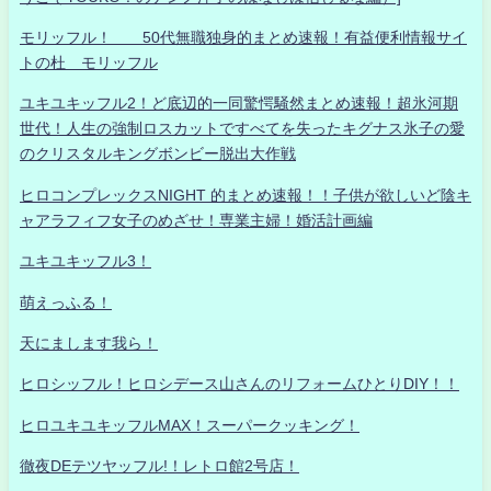
モリッフル！ 50代無職独身的まとめ速報！有益便利情報サイ
トの杜 モリッフル
ユキユキッフル2！ど底辺的一同驚愕騒然まとめ速報！超氷河期
世代！人生の強制ロスカットですべてを失ったキグナス氷子の愛
のクリスタルキングボンビー脱出大作戦
ヒロコンプレックスNIGHT 的まとめ速報！！子供が欲しいど陰キ
ャアラフィフ女子のめざせ！専業主婦！婚活計画編
ユキユキッフル3！
萌えっふる！
天にまします我ら！
ヒロシッフル！ヒロシデース山さんのリフォームひとりDIY！！
ヒロユキユキッフルMAX！スーパークッキング！
徹夜DEテツヤッフル!！レトロ館2号店！