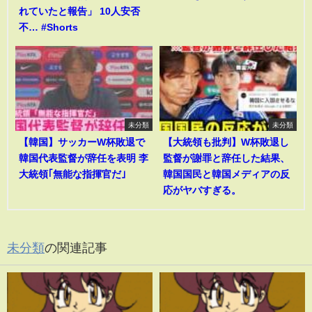
れていたと報告」 10人安否
不… #Shorts
未分類
未分類
【韓国】サッカーW杯敗退で
【大統領も批判】W杯敗退し
韓国代表監督が辞任を表明 李
監督が謝罪と辞任した結果、
大統領｢無能な指揮官だ｣
韓国国民と韓国メディアの反
応がヤバすぎる。
未分類
の関連記事