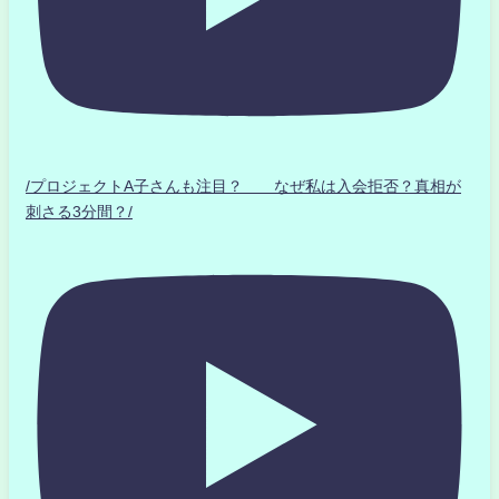
/プロジェクトA子さんも注目？ なぜ私は入会拒否？真相が
刺さる3分間？/