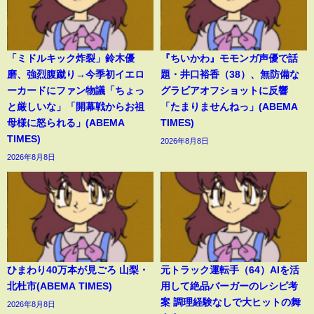
「ミドルキック炸裂」鈴木優
『ちいかわ』モモンガ声優で話
磨、強烈腹蹴り→今季初イエロ
題・井口裕香（38）、無防備な
ーカードにファン物議「ちょっ
グラビアオフショットに反響
と厳しいな」「開幕戦からお祖
「たまりませんねっ」(ABEMA
母様に怒られる」(ABEMA
TIMES)
TIMES)
2026年8月8日
2026年8月8日
ひまわり40万本が見ごろ 山梨・
元トラック運転手（64）AIを活
北杜市(ABEMA TIMES)
用して絶品バーガーのレシピ考
案 調理経験なしで大ヒットの舞
2026年8月8日