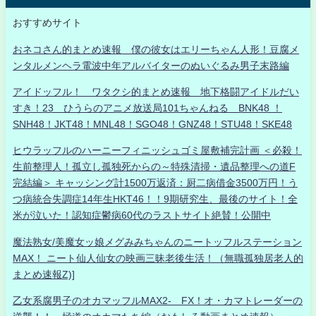
おすすめサイト
おネコさん的まとめ速報 僕の彼女はエリーちゃん人形！豆腐メ
ンタルメンヘラ電波中年アルバイターのぬいぐるみ男子末路編
アイドッフル！ ワタクシ的まとめ速報 地下格闘アイドルだい
すき！23 ひうらのアニメ放送局101ちゃんねる BNK48 ！
SNH48！JKT48！MNL48！SGO48！GNZ48！STU48！SKE48
ヒウラッフルのハーニーフィニッシュゴミ屋敷補完計画 ＜必殺！
生前整理人！孤立し孤独死からの～特殊清掃・遺品整理への道F
完結編＞ キャッシング計1500万返済：厨二病借金3500万円！う
つ病統合失調症14年生HKT46！！9期研究生、最後のサイト！全
米が泣いた！認知症鬱病60代のラストサイト絶賛！公開中
魔法熟女/美魔女ッ娘メグみみちゃんのニートッフルステーション
MAX！ ニート仙人仙女の映画三昧老後生活！（無職孤独居老人的
まとめ速報Z)]
乙女系腐男子のオカマッフルMAX2- FX！オ・カマトレーダーの