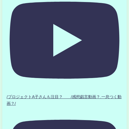
/プロジェクトA子さんも注目？ /感想戯言動画？.一息つく動
画？/