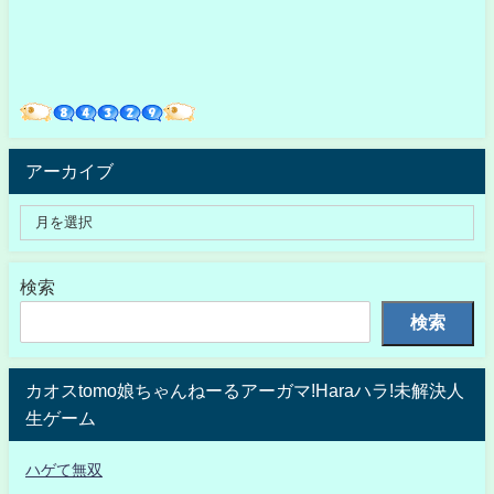
アーカイブ
検索
検索
カオスtomo娘ちゃんねーるアーガマ!Haraハラ!未解決人
生ゲーム
ハゲて無双