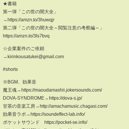
★書籍
第一弾「この世の闇大全」
→https://amzn.to/3huwqjr
第二弾「この世の闇大全～閲覧注意の考察編～」
https://amzn.to/3Is7bvq
☆企業案件のご依頼
→kirinkousatukei@gmail.com
#shorts
※BGM、効果音
魔王魂→https://maoudamashii.jokersounds.com/
DOVA-SYNDROME→https://dova-s.jp/
甘茶の音楽工房→http://amachamusic.chagasi.com/
効果音ラボ→https://soundeffect-lab.info/
ポケットサウンド https://pocket-se.info/