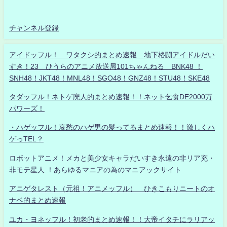
チャンネル登録
アイドッフル！ ワタクシ的まとめ速報 地下格闘アイドルだい
すき！23 ひうらのアニメ放送局101ちゃんねる BNK48 ！
SNH48！JKT48！MNL48！SGO48！GNZ48！STU48！SKE48
タダッフル！ネトゲ廃人的まとめ速報！！ネット乞食DE2000万
パワーズ！
・ハゲッフル！哀愁のハゲ男の髪ってるまとめ速報！！激しくハ
ゲっTEL？
ロボットアニメ！メカと美少女キャラだいすき永遠の非リア充・
非モテ星人 ！あらゆるマニアの為のマニアックサイト
アニゲタレスト（元祖！アニメッフル） ひきこもりニートのオ
ナベ的まとめ速報
ユカ・ヨネッフル！初老的まとめ速報！！大帝イタチにラリアッ