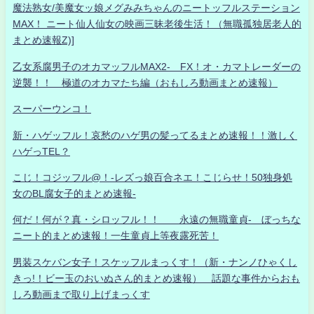
魔法熟女/美魔女ッ娘メグみみちゃんのニートッフルステーション
MAX！ ニート仙人仙女の映画三昧老後生活！（無職孤独居老人的
まとめ速報Z)]
乙女系腐男子のオカマッフルMAX2- FX！オ・カマトレーダーの
逆襲！！ 極道のオカマたち編（おもしろ動画まとめ速報）
スーパーウンコ！
新・ハゲッフル！哀愁のハゲ男の髪ってるまとめ速報！！激しく
ハゲっTEL？
こじ！コジッフル@！-レズっ娘百合ネエ！こじらせ！50独身処
女のBL腐女子的まとめ速報-
何だ！何が？真・シロッフル！！ 永遠の無職童貞- ぼっちな
ニート的まとめ速報！一生童貞上等夜露死苦！
男装スケバン女子！スケッフルまっくす！（新・ナンノひゃくし
きっ!！ビー玉のおいぬさん的まとめ速報） 話題な事件からおも
しろ動画まで取り上げまっくす