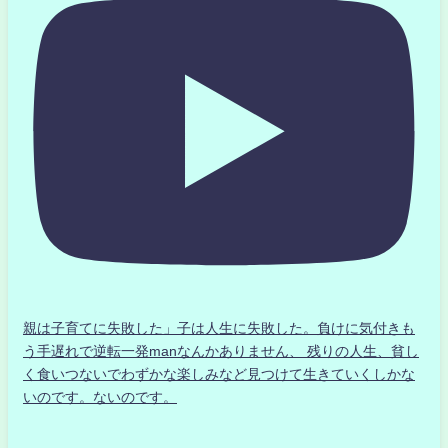
親は子育てに失敗した」子は人生に失敗した。負けに気付きも
う手遅れで逆転一発manなんかありません、 残りの人生、貧し
く食いつないでわずかな楽しみなど見つけて生きていくしかな
いのです。ないのです。