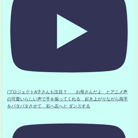
/プロジェクトA子さんも注目？ お母さんだよ とアニメ声
の可愛いらしい声で手を振ってくれる 起き上がりながら両手
をパタパタさせて 右へ左へと ダンスする