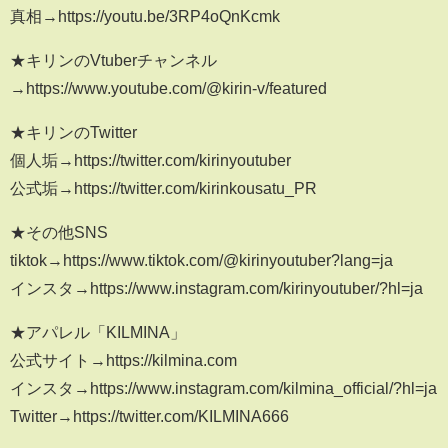
真相→https://youtu.be/3RP4oQnKcmk
★キリンのVtuberチャンネル
→https://www.youtube.com/@kirin-v/featured
★キリンのTwitter
個人垢→https://twitter.com/kirinyoutuber
公式垢→https://twitter.com/kirinkousatu_PR
★その他SNS
tiktok→https://www.tiktok.com/@kirinyoutuber?lang=ja
インスタ→https://www.instagram.com/kirinyoutuber/?hl=ja
★アパレル「KILMINA」
公式サイト→https://kilmina.com
インスタ→https://www.instagram.com/kilmina_official/?hl=ja
Twitter→https://twitter.com/KILMINA666