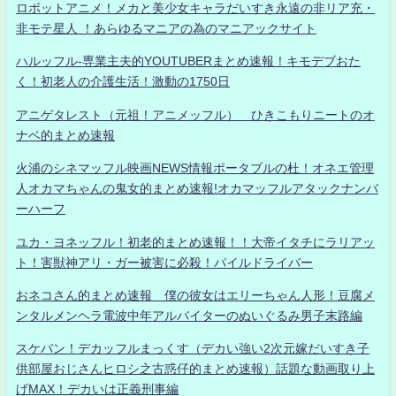
ロボットアニメ！メカと美少女キャラだいすき永遠の非リア充・
非モテ星人 ！あらゆるマニアの為のマニアックサイト
ハルッフル-専業主夫的YOUTUBERまとめ速報！キモデブおた
く！初老人の介護生活！激動の1750日
アニゲタレスト（元祖！アニメッフル） ひきこもりニートのオ
ナベ的まとめ速報
火浦のシネマッフル映画NEWS情報ポータブルの杜！オネエ管理
人オカマちゃんの鬼女的まとめ速報!オカマッフルアタックナンバ
ーハーフ
ユカ・ヨネッフル！初老的まとめ速報！！大帝イタチにラリアッ
ト！害獣神アリ・ガー被害に必殺！パイルドライバー
おネコさん的まとめ速報 僕の彼女はエリーちゃん人形！豆腐メ
ンタルメンヘラ電波中年アルバイターのぬいぐるみ男子末路編
スケバン！デカッフルまっくす（デカい強い2次元嫁だいすき子
供部屋おじさんヒロシ之古惑仔的まとめ速報）話題な動画取り上
げMAX！デカいは正義刑事編