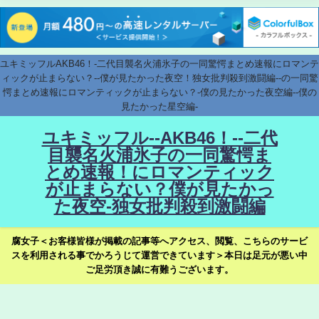
ユキミッフルAKB46！-二代目襲名火浦氷子の一同驚愕まとめ速報にロマンテ
ィックが止まらない？--僕が見たかった夜空！独女批判殺到激闘編--の一同驚
愕まとめ速報にロマンティックが止まらない？-僕の見たかった夜空編--僕の
見たかった星空編-
ユキミッフル--AKB46！--二代
目襲名火浦氷子の一同驚愕ま
とめ速報！にロマンティック
が止まらない？僕が見たかっ
た夜空-独女批判殺到激闘編
腐女子＜お客様皆様が掲載の記事等へアクセス、閲覧、こちらのサービ
スを利用される事でかろうじて運営できています＞本日は足元が悪い中
ご足労頂き誠に有難うございます。