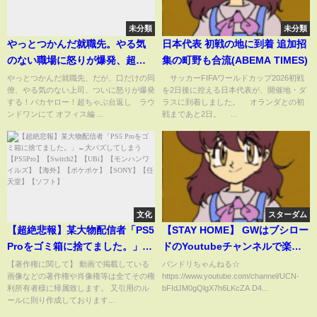
未分類
未分類
やっとつかんだ就職先。やる気
日本代表 初戦の地に到着 追加招
のない職場に怒りが爆発、超ち
集の町野も合流(ABEMA TIMES)
ゃぶ台返し ラウンドワンにて
やっとつかんだ就職先、だが、口だけの同
サッカーFIFAワールドカップ2026初戦
僚、やる気のない上司、ついに怒りが爆発
を2日後に控える日本代表が、開催地・ダ
する！バカヤロー！超ちゃぶ台返し ラウ
ラスに到着しました。 オランダとの初
ンドワンにて オフィス編 ...
戦まであと2日。 ...
文化
スターダム
【超絶悲報】某大物配信者「PS5
【STAY HOME】 GWはブシロー
Proをゴミ箱に捨てました。」←
ドのYoutubeチャンネルで楽し
大バズしてしまう【PS5Pro】
もう！
【著作権に関して】 動画で掲載している
バンドリちゃんねる☆
画像などの著作権や肖像権等は全てその権
https://www.youtube.com/channel/UCN-
【Switch2】【UBi】【モンハン
利所有者様に帰属致します。 又引用のル
bFIdJM0gQlgX7h6LKcZA D4...
ワイルズ】【海外】【ポケポ
ールに則り作成しております...
ケ】【SONY】【任天堂】【ソフ