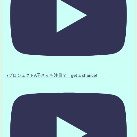
/プロジェクトA子さんも注目？ get a chance!