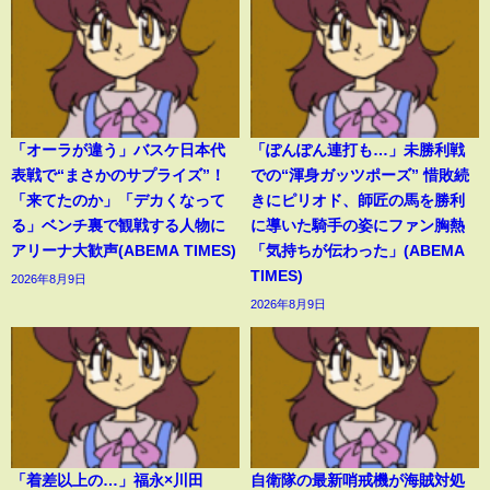
「オーラが違う」バスケ日本代
「ぽんぽん連打も…」未勝利戦
表戦で“まさかのサプライズ”！
での“渾身ガッツポーズ” 惜敗続
「来てたのか」「デカくなって
きにピリオド、師匠の馬を勝利
る」ベンチ裏で観戦する人物に
に導いた騎手の姿にファン胸熱
アリーナ大歓声(ABEMA TIMES)
「気持ちが伝わった」(ABEMA
TIMES)
2026年8月9日
2026年8月9日
「着差以上の…」福永×川田
自衛隊の最新哨戒機が海賊対処