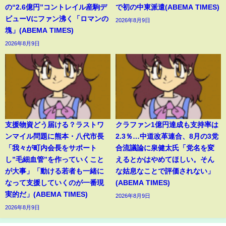
の“2.6億円”コントレイル産駒デ
で初の中東派遣(ABEMA TIMES)
ビューVにファン沸く「ロマンの
2026年8月9日
塊」(ABEMA TIMES)
2026年8月9日
支援物資どう届ける？ラストワ
クラファン1億円達成も支持率は
ンマイル問題に熊本・八代市長
2.3％…中道改革連合、8月の3党
「我々が町内会長をサポート
合流議論に泉健太氏「党名を変
し”毛細血管”を作っていくこと
えるとかはやめてほしい。そん
が大事」「動ける若者も一緒に
な姑息なことで評価されない」
なって支援していくのが一番現
(ABEMA TIMES)
実的だ」(ABEMA TIMES)
2026年8月9日
2026年8月9日