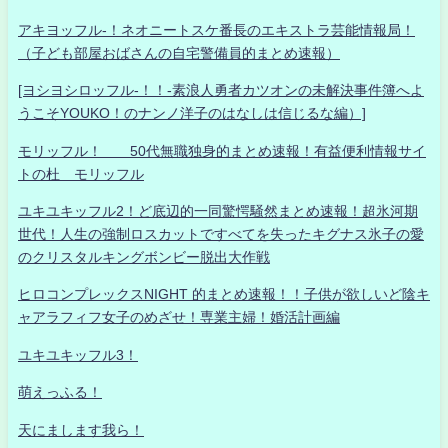
アキヨッフル-！ネオニートスケ番長のエキストラ芸能情報局！
（子ども部屋おばさんの自宅警備員的まとめ速報）
[ヨシヨシロッフル-！！-素浪人勇者カツオンの未解決事件簿へよ
うこそYOUKO！のナンノ洋子のはなしは信じるな編）]
モリッフル！ 50代無職独身的まとめ速報！有益便利情報サイ
トの杜 モリッフル
ユキユキッフル2！ど底辺的一同驚愕騒然まとめ速報！超氷河期
世代！人生の強制ロスカットですべてを失ったキグナス氷子の愛
のクリスタルキングボンビー脱出大作戦
ヒロコンプレックスNIGHT 的まとめ速報！！子供が欲しいど陰キ
ャアラフィフ女子のめざせ！専業主婦！婚活計画編
ユキユキッフル3！
萌えっふる！
天にまします我ら！