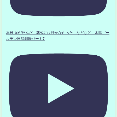
本日 兄が死んだ 葬式には行かなかった などなど 木曜ゴー
ルデン日浦劇場パート7