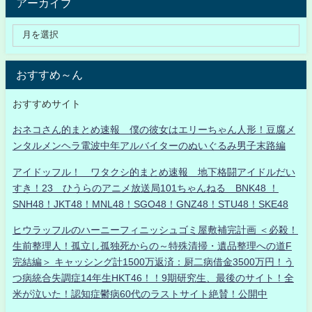
アーカイブ
おすすめ～ん
おすすめサイト
おネコさん的まとめ速報 僕の彼女はエリーちゃん人形！豆腐メ
ンタルメンヘラ電波中年アルバイターのぬいぐるみ男子末路編
アイドッフル！ ワタクシ的まとめ速報 地下格闘アイドルだい
すき！23 ひうらのアニメ放送局101ちゃんねる BNK48 ！
SNH48！JKT48！MNL48！SGO48！GNZ48！STU48！SKE48
ヒウラッフルのハーニーフィニッシュゴミ屋敷補完計画 ＜必殺！
生前整理人！孤立し孤独死からの～特殊清掃・遺品整理への道F
完結編＞ キャッシング計1500万返済：厨二病借金3500万円！う
つ病統合失調症14年生HKT46！！9期研究生、最後のサイト！全
米が泣いた！認知症鬱病60代のラストサイト絶賛！公開中