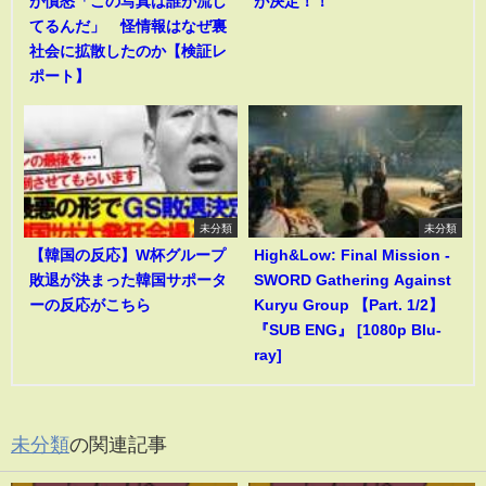
が憤怒「この写真は誰が流し
が決定！！
てるんだ」 怪情報はなぜ裏
社会に拡散したのか【検証レ
ポート】
未分類
未分類
【韓国の反応】W杯グループ
High&Low: Final Mission -
敗退が決まった韓国サポータ
SWORD Gathering Against
ーの反応がこちら
Kuryu Group 【Part. 1/2】
『SUB ENG』 [1080p Blu-
ray]
未分類
の関連記事