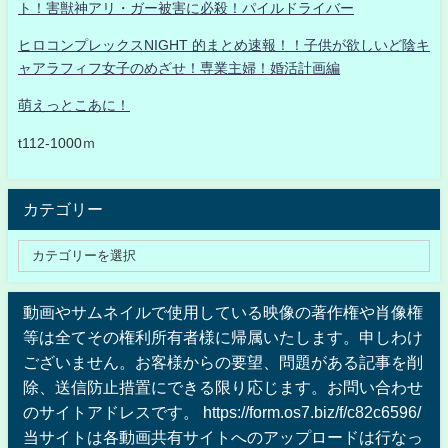
ト！害獣神アリ・ガー被害に必殺！パイルドライバー
ヒロコンプレックスNIGHT 的まとめ速報！！子供が欲しいど陰キ
ャアラフィフ女子のめざせ！専業主婦！婚活計画編
萌えっとこあに！
t112-1000ｍ
カテゴリー
動画やサムネイルで使用している映像の著作権や肖像権
等は全てその権利所有者様に帰属いたします。申しわけ
ございません。お客様からの要望、問題がある記事を削
除、送信防止措置にできる限り応じます。お問い合わせ
のサイトアドレスです。 https://form.os7.biz/f/c82c6596/
当サイトは各動画共有サイトへのアップロードは行なっ