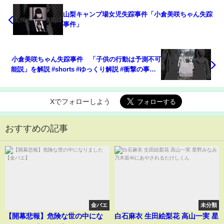
山梨キャンプ場女児失踪事件「小倉美咲ちゃん失踪
事件」
小倉美咲ちゃん失踪事件 「子供の行動は予測不可
能説」を解説 #shorts #ゆっくり解説 #衝撃の事実 #
小倉美咲
Xでフォローしよう
おすすめの記事
金バエ
未分類
【開幕悲報】危険な世の中にな
白石麻衣 生田絵梨花 高山一実 星