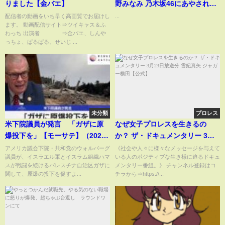
りました【金バエ】
野みなみ 乃木坂46にあやされる
たけしくん
配信者の動画をいち早く高画質でお届けし
...
ます。 動画配信サイト⇒ツイキャス＆ふ
わっち 出演者 ⇒金バエ、しんや
っちょ、ぱるぱる、せいじ ...
未分類
プロレス
米下院議員が発言 「ガザに原
なぜ女子プロレスを生きるの
爆投下を」【モーサテ】（2024
か？ ザ・ドキュメンタリー 3月
年4月1日）
23日放送分 雪妃真矢 ジャガー横
アメリカ議会下院・共和党のウォルバーグ
《社会や人々に様々なメッセージを与えて
議員が、イスラエル軍とイスラム組織ハマ
いる人のポジティブな生き様に迫るドキュ
田【公式】
スが戦闘を続けるパレスチナ自治区ガザに
メンタリー番組。》 チャンネル登録はコ
関して、原爆の投下を促すよ...
チラから⇒https://...