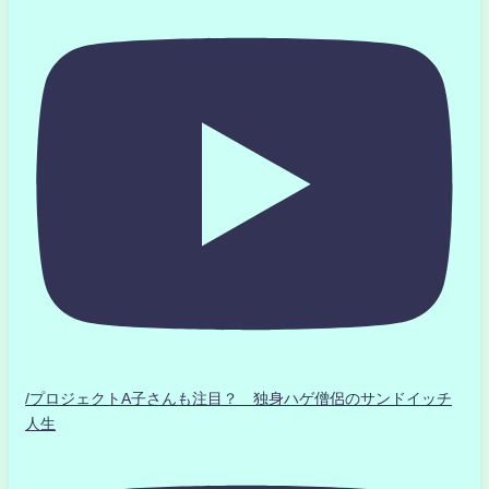
/プロジェクトA子さんも注目？ 独身ハゲ僧侶のサンドイッチ
人生