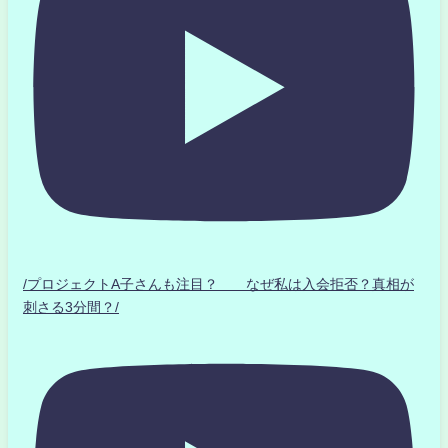
/プロジェクトA子さんも注目？ なぜ私は入会拒否？真相が
刺さる3分間？/