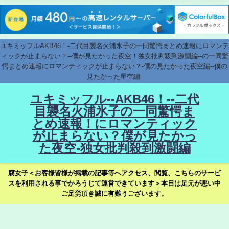
ユキミッフルAKB46！-二代目襲名火浦氷子の一同驚愕まとめ速報にロマンテ
ィックが止まらない？--僕が見たかった夜空！独女批判殺到激闘編--の一同驚
愕まとめ速報にロマンティックが止まらない？-僕の見たかった夜空編--僕の
見たかった星空編-
ユキミッフル--AKB46！--二代
目襲名火浦氷子の一同驚愕ま
とめ速報！にロマンティック
が止まらない？僕が見たかっ
た夜空-独女批判殺到激闘編
腐女子＜お客様皆様が掲載の記事等へアクセス、閲覧、こちらのサービ
スを利用される事でかろうじて運営できています＞本日は足元が悪い中
ご足労頂き誠に有難うございます。