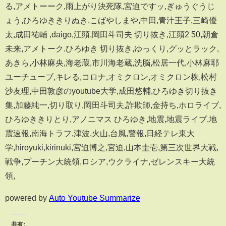
る,アメトーーク,雨上がり決死隊,宮迫ですッ,ぎゅうぐうじ
ょう,ひろゆききりぬき,こばやしまや,中田,青汁王子,三崎優
太,成田祐輔 ,daigo,江頭,岡田斗司夫 切り抜き,江頭2 50,朝倉
未来,アメトーク.ひろゆき 切り抜き,ゆっくり,グッとラック,
あきら,小林麻央,海老蔵,市川海老蔵,洗脳,松居一代,小林麻耶
ユーチューブ,キレる,コロナ,オミクロン,オミクロン株,松村
沙友理,中田敦彦のyoutube大学,成田悠輔,ひろゆき切り抜き
集,加藤純一,切り取り,岡田斗司夫,詐欺師,金持ち,ホロライブ,
ひろゆききりとり,アノニマス ひろゆき,地震,地震ライブ,地
震速報,南海トラフ,津波,火山,台風,警報,日経テレ東大
学,hiroyuki,kirinuki,宮迫博之,宮迫,山本圭壱,第三次世界大戦,
戦争,プーチン大統領,ロシア,ウクライナ,ゼレンスキー大統
領,
powered by
Auto Youtube Summarize
共有: