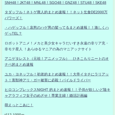
SNH48！JKT48！MNL48！SGO48！GNZ48！STU48！SKE48
タダッフル！ネトゲ廃人的まとめ速報！！ネット乞食DE2000万
パワーズ！
・ハゲッフル！哀愁のハゲ男の髪ってるまとめ速報！！激しくハ
ゲっTEL？
ロボットアニメ！メカと美少女キャラだいすき永遠の非リア充・
非モテ星人 ！あらゆるマニアの為のマニアックサイト
アニゲタレスト（元祖！アニメッフル） ひきこもりニートのオ
ナベ的まとめ速報
ユカ・ヨネッフル！初老的まとめ速報！！大帝イタチにラリアッ
ト！害獣神アリ・ガー被害に必殺！パイルドライバー
ヒロコンプレックスNIGHT 的まとめ速報！！子供が欲しいど陰キ
ャアラフィフ女子のめざせ！専業主婦！婚活計画編
萌えっとこあに！
t112-1000ｍ