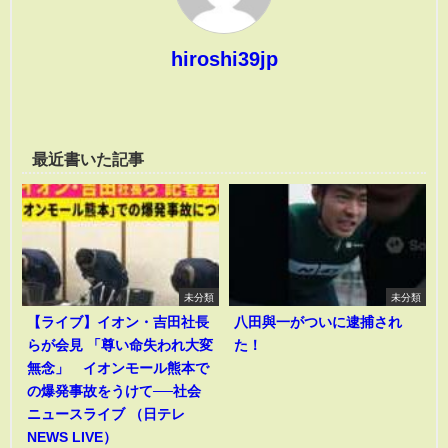
hiroshi39jp
最近書いた記事
未分類
未分類
【ライブ】イオン・吉田社長
八田與一がついに逮捕され
らが会見 「尊い命失われ大変
た！
無念」 イオンモール熊本で
の爆発事故をうけて──社会
ニュースライブ （日テレ
NEWS LIVE）