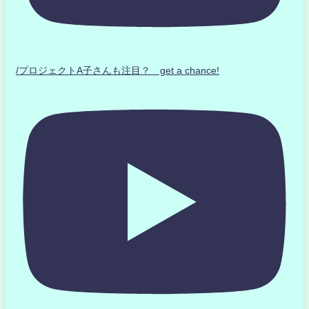
/プロジェクトA子さんも注目？ get a chance!