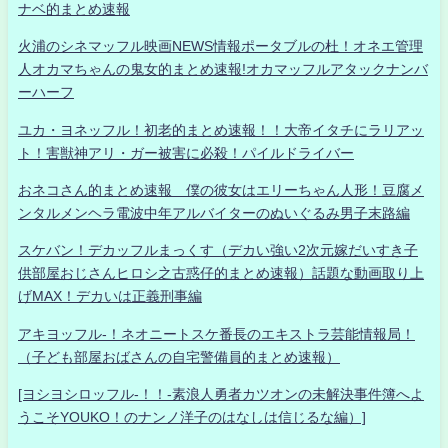
ナベ的まとめ速報
火浦のシネマッフル映画NEWS情報ポータブルの杜！オネエ管理
人オカマちゃんの鬼女的まとめ速報!オカマッフルアタックナンバ
ーハーフ
ユカ・ヨネッフル！初老的まとめ速報！！大帝イタチにラリアッ
ト！害獣神アリ・ガー被害に必殺！パイルドライバー
おネコさん的まとめ速報 僕の彼女はエリーちゃん人形！豆腐メ
ンタルメンヘラ電波中年アルバイターのぬいぐるみ男子末路編
スケバン！デカッフルまっくす（デカい強い2次元嫁だいすき子
供部屋おじさんヒロシ之古惑仔的まとめ速報）話題な動画取り上
げMAX！デカいは正義刑事編
アキヨッフル-！ネオニートスケ番長のエキストラ芸能情報局！
（子ども部屋おばさんの自宅警備員的まとめ速報）
[ヨシヨシロッフル-！！-素浪人勇者カツオンの未解決事件簿へよ
うこそYOUKO！のナンノ洋子のはなしは信じるな編）]