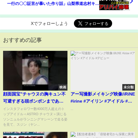
一行の〇〇証言が暴いた作り話」山梨県道志村キャ
ンプ場女児失踪事件の謎解き
Xでフォローしよう
おすすめの記事
映画
未分類
顔面国宝”チャウヌの胸キュン不
アー写撮影メイキング映像/iRiNE
可避すぎる頭ポンポンまであと
#irine #アイリン #アイドル #デ
10秒｜韓国ドラマ『ワンダフル
ビュー
インスタフォロワー数4000万人超えのト
...
ップアイドル＜ASTRO チャウヌ＞演じる
ワールド』｜Disney+ (ディズニ
ソンニュルがランニングマシーンで走る姿
ープラス）#Shorts
を見て、スジン（ヤン...