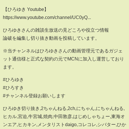
【ひろゆき Youtube】
https://www.youtube.com/channel/UC0yQ...
ひろゆきさんの雑談生放送の見どころや役立つ情報
論破を編集し切り抜き動画を投稿しています。
※当チャンネルはひろゆきさんの動画管理元であるガジェ
ット通信様と正式な契約の元でMCNに加入し運営しており
ます。
#ひろゆき
#ひろすき
#チャンネル登録お願いします
ひろゆき切り抜き,2ちゃんねる,2ch,にちゃん,にちゃんねる,
ヒカル,宮迫,牛宮城,焼肉,中田敦彦,はじめしゃちょー,東海オ
ンエア,ヒカキン,メンタリストdaigo,コレコレ,シバター,ひか