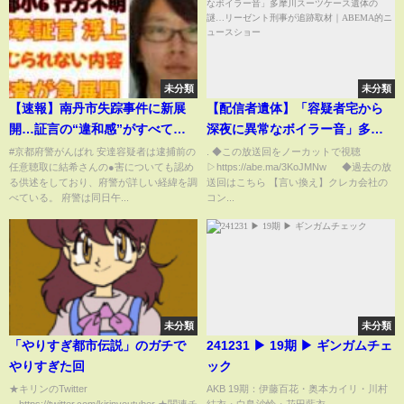
未分類
未分類
【速報】南丹市失踪事件に新展
【配信者遺体】「容疑者宅から
開…証言の“違和感”がすべてを
深夜に異常なボイラー音」多摩
変える？
川スーツケース遺体の謎…リー
#京都府警がんばれ 安達容疑者は逮捕前の
. ◆この放送回をノーカットで視聴
任意聴取に結希さんの●害についても認め
▷https://abe.ma/3KoJMNw ◆過去の放
ゼント刑事が追跡取材｜ABEMA
る供述をしており、府警が詳しい経緯を調
送回はこちら 【言い換え】クレカ会社の
的ニュースショー
べている。 府警は同日午...
コン...
未分類
未分類
「やりすぎ都市伝説」のガチで
241231 ▶ 19期 ▶ ギンガムチェ
やりすぎた回
ック
★キリンのTwitter
AKB 19期：伊藤百花・奥本カイリ・川村