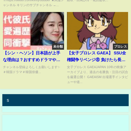
→https://twitter.com/kirinyoutuber ★関連チ
結衣・白鳥沙怜・花田藍衣...
ャンネル キリンのサブチャンネル →...
未分類
プロレス
【シン・ヘソン】日本語が上手
【女子プロレス GAEA】 SSU全
な理由は？おすすめドラマや歴
権闘争リベンジ⑧ 負けたら長与
代彼氏についても
千種消滅！全権賭けた炎の再
チャンネル登録よろしくお願いします✨
女子プロレス GAEAJAPAN 10年の映像ア
＃韓国ドラマ＃韓国俳優...
ーカイブより、過去の名勝負・注目の試合
戦！ ライオネス飛鳥 vs 長与千
を厳選公開！ GAEAISM 出場選手インタビ
種 1999年9月15日 横浜文化体育
ューや道...
館
s