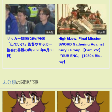
未分類
未分類
サッカー韓国代表が帰国
High&Low: Final Mission -
「出ていけ」監督やサッカー
SWORD Gathering Against
協会に非難の声(2026年6月30
Kuryu Group 【Part. 2/2】
日)
『SUB ENG』 [1080p Blu-
ray]
未分類
の関連記事