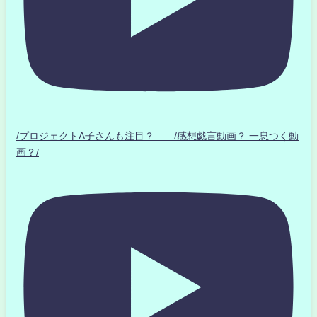
/プロジェクトA子さんも注目？ /感想戯言動画？.一息つく動
画？/