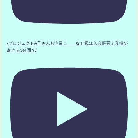
/プロジェクトA子さんも注目？ なぜ私は入会拒否？真相が
刺さる3分間？/