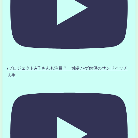
/プロジェクトA子さんも注目？ 独身ハゲ僧侶のサンドイッチ
人生