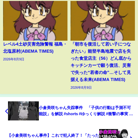
レベル4土砂災害危険警報 福島・
「朝市を復活して若い子につな
北塩原村(ABEMA TIMES)
ぎたい」能登半島地震で店を失
った食堂店主（56）どん底から
2026年8月9日
キッチンカーで願う復活、災害
で失った“若者の命”…そして見
据える未来(ABEMA TIMES)
2026年8月9日
小倉美咲ちゃん失踪事件 「子供の行動は予測不可
能説」を解説 #shorts #ゆっくり解説 #衝撃の事実 #
小倉美咲
【小倉美咲ちゃん事件】これで犯人終了！「たった