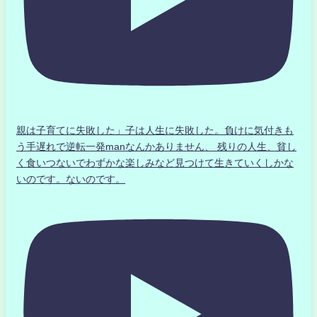
親は子育てに失敗した」子は人生に失敗した。負けに気付きも
う手遅れで逆転一発manなんかありません、 残りの人生、貧し
く食いつないでわずかな楽しみなど見つけて生きていくしかな
いのです。ないのです。