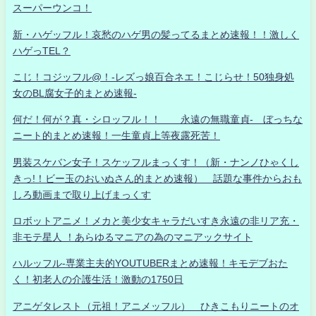
スーパーウンコ！
新・ハゲッフル！哀愁のハゲ男の髪ってるまとめ速報！！激しく
ハゲっTEL？
こじ！コジッフル@！-レズっ娘百合ネエ！こじらせ！50独身処
女のBL腐女子的まとめ速報-
何だ！何が？真・シロッフル！！ 永遠の無職童貞- ぼっちな
ニート的まとめ速報！一生童貞上等夜露死苦！
男装スケバン女子！スケッフルまっくす！（新・ナンノひゃくし
きっ!！ビー玉のおいぬさん的まとめ速報） 話題な事件からおも
しろ動画まで取り上げまっくす
ロボットアニメ！メカと美少女キャラだいすき永遠の非リア充・
非モテ星人 ！あらゆるマニアの為のマニアックサイト
ハルッフル-専業主夫的YOUTUBERまとめ速報！キモデブおた
く！初老人の介護生活！激動の1750日
アニゲタレスト（元祖！アニメッフル） ひきこもりニートのオ