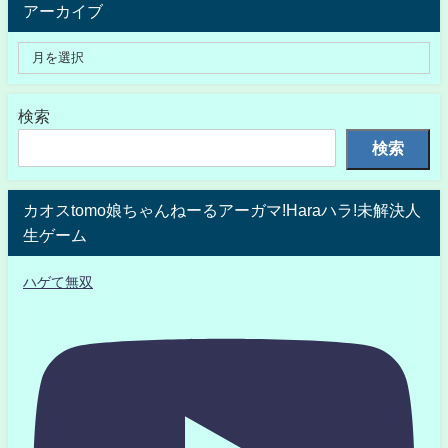
アーカイブ
検索
検索
カオスtomo娘ちゃんねーるアーガマ!Haraハラ!未解決人
生ゲーム
ハゲて無双