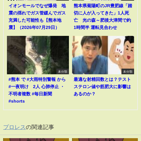
イオンモールでなぜ爆発 地
熊本県菊陽町のJR豊肥線「踏
震の揺れでガス管緩んでガス
切に人が入ってきた」1人死
充満した可能性も【熊本地
亡 光の森～肥後大津間で約
震】（2026年07月29日）
1時間半 運転見合わせ
未分類
未分類
#熊本 で #大雨特別警報 から
最適な射精回数とは？テスト
#一夜明け 2人 心肺停止 ・
ステロン値や筋肥大に影響は
不明者複数 #毎日新聞
あるのか？
#shorts
プロレス
の関連記事