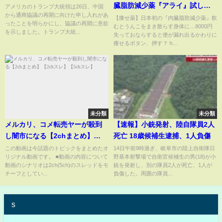
臓脂肪減少薬『アライ』試しに
アメリカのトランプ大統領は26日、中国
から通商協議の再開に向けた申し入れがあ
飲んだ結果・・・
【痩せ薬】日本初の『内臓脂肪減少薬』飲
ったことを明らかにし、協議の再開に意欲
むとうんこをまき散らす身体に…8000円
を示しました。トランプ大統...
失っておならすると便が漏れ出るかわりに
痩せるボタン、押す？ h...
未分類
未分類
メルカリ、コメ転売ヤーが殺到
【速報】小銃発射、陸自隊員2人
し闇市になる【2chまとめ】
死亡 18歳候補生逮捕、1人負傷
【2chスレ】【5chスレ】
この動画は今話題のトピックをまとめたオ
14日午前9時過ぎ、岐阜市の陸上自衛隊日
リジナル動画です。 ■動画の内容について
野基本射撃場で自衛官候補生の男(18)が小
動画のシナリオは2ch(5ch)のスレッドをモ
銃を発射し、別の隊員2人が死亡、1人が
チーフとしてい...
負傷した。周囲の隊員...
s