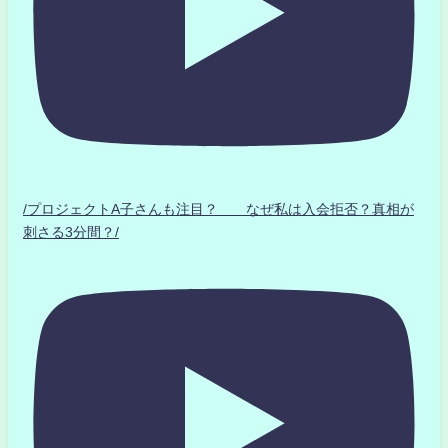
/プロジェクトA子さんも注目？ なぜ私は入会拒否？真相が
刺さる3分間？/