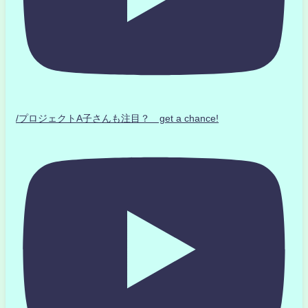
/プロジェクトA子さんも注目？ get a chance!