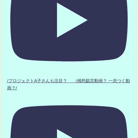
/プロジェクトA子さんも注目？ /感想戯言動画？.一息つく動
画？/