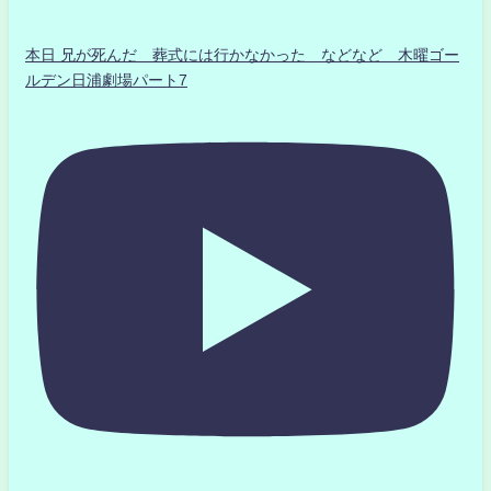
本日 兄が死んだ 葬式には行かなかった などなど 木曜ゴー
ルデン日浦劇場パート7