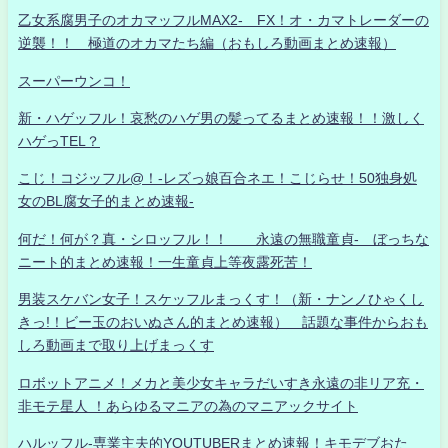
乙女系腐男子のオカマッフルMAX2- FX！オ・カマトレーダーの
逆襲！！ 極道のオカマたち編（おもしろ動画まとめ速報）
スーパーウンコ！
新・ハゲッフル！哀愁のハゲ男の髪ってるまとめ速報！！激しく
ハゲっTEL？
こじ！コジッフル@！-レズっ娘百合ネエ！こじらせ！50独身処
女のBL腐女子的まとめ速報-
何だ！何が？真・シロッフル！！ 永遠の無職童貞- ぼっちな
ニート的まとめ速報！一生童貞上等夜露死苦！
男装スケバン女子！スケッフルまっくす！（新・ナンノひゃくし
きっ!！ビー玉のおいぬさん的まとめ速報） 話題な事件からおも
しろ動画まで取り上げまっくす
ロボットアニメ！メカと美少女キャラだいすき永遠の非リア充・
非モテ星人 ！あらゆるマニアの為のマニアックサイト
ハルッフル-専業主夫的YOUTUBERまとめ速報！キモデブおた