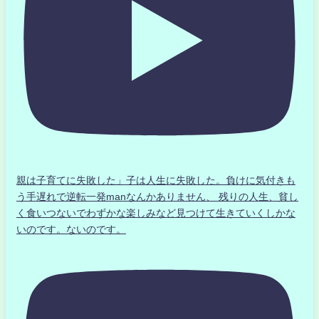
親は子育てに失敗した」子は人生に失敗した。負けに気付きも
う手遅れで逆転一発manなんかありません、 残りの人生、貧し
く食いつないでわずかな楽しみなど見つけて生きていくしかな
いのです。ないのです。