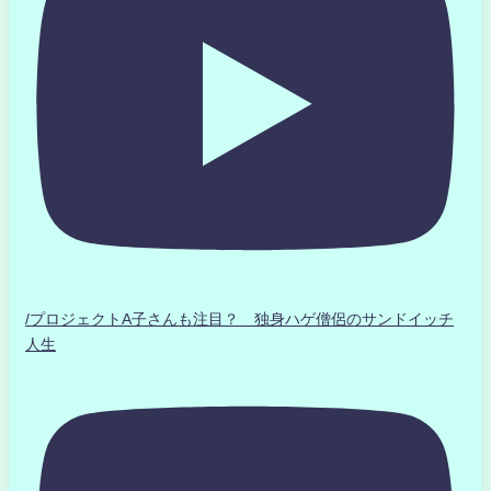
/プロジェクトA子さんも注目？ 独身ハゲ僧侶のサンドイッチ
人生