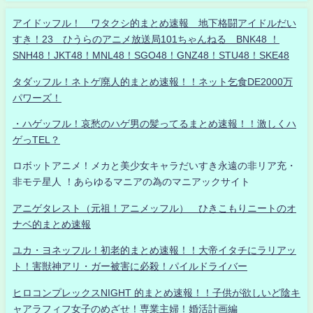
アイドッフル！ ワタクシ的まとめ速報 地下格闘アイドルだい
すき！23 ひうらのアニメ放送局101ちゃんねる BNK48 ！
SNH48！JKT48！MNL48！SGO48！GNZ48！STU48！SKE48
タダッフル！ネトゲ廃人的まとめ速報！！ネット乞食DE2000万
パワーズ！
・ハゲッフル！哀愁のハゲ男の髪ってるまとめ速報！！激しくハ
ゲっTEL？
ロボットアニメ！メカと美少女キャラだいすき永遠の非リア充・
非モテ星人 ！あらゆるマニアの為のマニアックサイト
アニゲタレスト（元祖！アニメッフル） ひきこもりニートのオ
ナベ的まとめ速報
ユカ・ヨネッフル！初老的まとめ速報！！大帝イタチにラリアッ
ト！害獣神アリ・ガー被害に必殺！パイルドライバー
ヒロコンプレックスNIGHT 的まとめ速報！！子供が欲しいど陰キ
ャアラフィフ女子のめざせ！専業主婦！婚活計画編