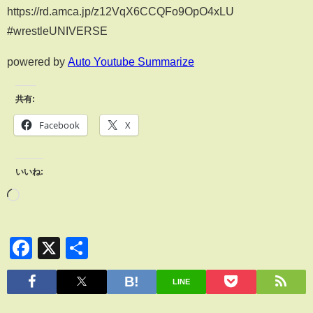
https://rd.amca.jp/z12VqX6CCQFo9OpO4xLU
#wrestleUNIVERSE
powered by
Auto Youtube Summarize
共有:
Facebook
X
いいね:
Facebook
X
共
有
LINE