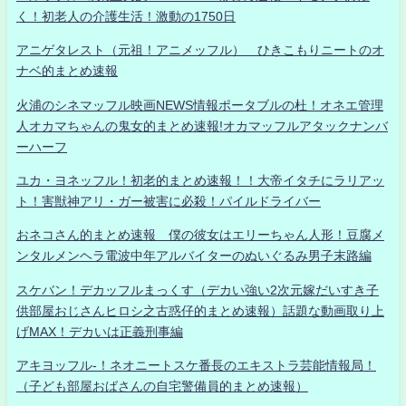
く！初老人の介護生活！激動の1750日
アニゲタレスト（元祖！アニメッフル） ひきこもりニートのオ
ナベ的まとめ速報
火浦のシネマッフル映画NEWS情報ポータブルの杜！オネエ管理
人オカマちゃんの鬼女的まとめ速報!オカマッフルアタックナンバ
ーハーフ
ユカ・ヨネッフル！初老的まとめ速報！！大帝イタチにラリアッ
ト！害獣神アリ・ガー被害に必殺！パイルドライバー
おネコさん的まとめ速報 僕の彼女はエリーちゃん人形！豆腐メ
ンタルメンヘラ電波中年アルバイターのぬいぐるみ男子末路編
スケバン！デカッフルまっくす（デカい強い2次元嫁だいすき子
供部屋おじさんヒロシ之古惑仔的まとめ速報）話題な動画取り上
げMAX！デカいは正義刑事編
アキヨッフル-！ネオニートスケ番長のエキストラ芸能情報局！
（子ども部屋おばさんの自宅警備員的まとめ速報）