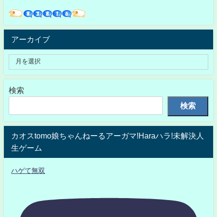
アーカイブ
検索
検索
カオスtomo娘ちゃんねーるアーガマ!Haraハラ!未解決人
生ゲーム
ハゲて無双