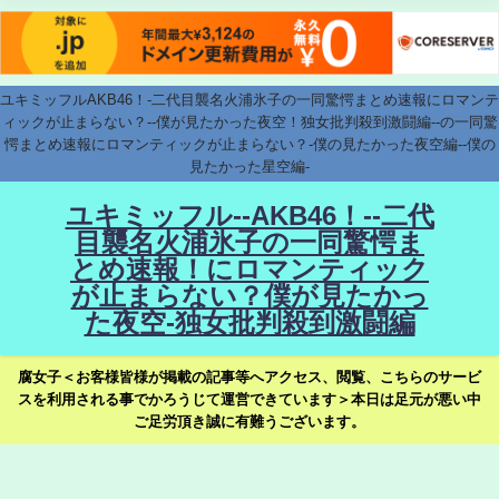
ユキミッフルAKB46！-二代目襲名火浦氷子の一同驚愕まとめ速報にロマンテ
ィックが止まらない？--僕が見たかった夜空！独女批判殺到激闘編--の一同驚
愕まとめ速報にロマンティックが止まらない？-僕の見たかった夜空編--僕の
見たかった星空編-
ユキミッフル--AKB46！--二代
目襲名火浦氷子の一同驚愕ま
とめ速報！にロマンティック
が止まらない？僕が見たかっ
た夜空-独女批判殺到激闘編
腐女子＜お客様皆様が掲載の記事等へアクセス、閲覧、こちらのサービ
スを利用される事でかろうじて運営できています＞本日は足元が悪い中
ご足労頂き誠に有難うございます。