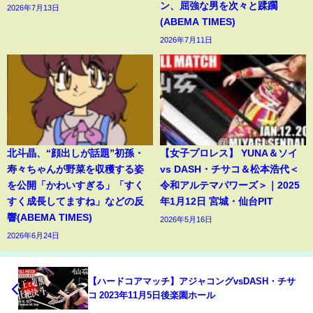
ン、屈強な男を次々と蹂躙
2026年7月13日
(ABEMA TIMES)
2026年7月11日
北斗晶、“顔出しが話題”初孫・
【女子プロレス】 YUNA＆ソイ
寿々ちゃんが野菜を収穫する姿
vs DASH・チサコ＆松本浩代＜
を公開「かわいすぎる」「すく
令和アルテマパワーズ＞｜2025
すく成長してますね」などの反
年1月12日 宮城・仙台PIT
響(ABEMA TIMES)
2026年5月16日
2026年6月24日
【ハードコアマッチ】アジャコングvsDASH・チサ
コ 2023年11月5日後楽園ホール