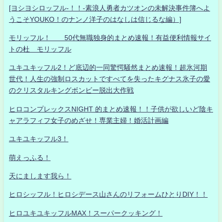
[ヨシヨシロッフル-！！-素浪人勇者カツオンの未解決事件簿へよ
うこそYOUKO！のナンノ洋子のはなしは信じるな編）]
モリッフル！ 50代無職独身的まとめ速報！有益便利情報サイ
トの杜 モリッフル
ユキユキッフル2！ど底辺的一同驚愕騒然まとめ速報！超氷河期
世代！人生の強制ロスカットですべてを失ったキグナス氷子の愛
のクリスタルキングボンビー脱出大作戦
ヒロコンプレックスNIGHT 的まとめ速報！！子供が欲しいど陰キ
ャアラフィフ女子のめざせ！専業主婦！婚活計画編
ユキユキッフル3！
萌えっふる！
天にまします我ら！
ヒロシッフル！ヒロシデース山さんのリフォームひとりDIY！！
ヒロユキユキッフルMAX！スーパークッキング！