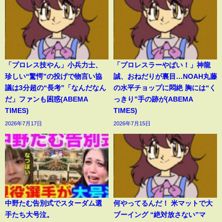
「プロレス技やん」小兵力士、
「プロレスラーやばい！」神龍
珍しい“驚愕”の投げで物言い協
誠、おねだりが裏目…NOAH丸藤
議は3分超の“長考”「なんだなん
の水平チョップに悶絶 胸には“く
だ」ファンも困惑(ABEMA
っきり”手の跡が(ABEMA
TIMES)
TIMES)
2026年7月17日
2026年7月15日
中野たむ告別式でスターダム選
何やってるんだ！ 米マットで大
手たち大号泣。
ブーイング “絶対放さない”マ