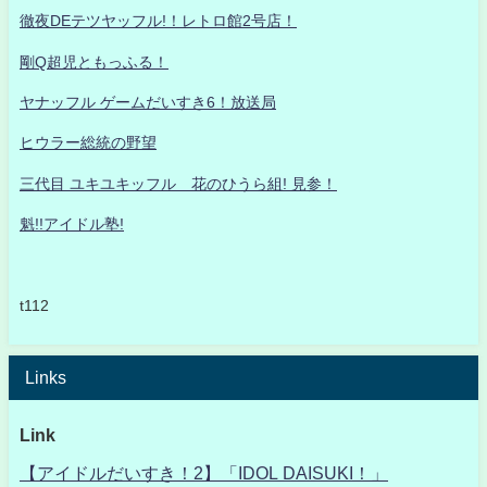
徹夜DEテツヤッフル!！レトロ館2号店！
剛Q超児ともっふる！
ヤナッフル ゲームだいすき6！放送局
ヒウラー総統の野望
三代目 ユキユキッフル 花のひうら組! 見参！
魁!!アイドル塾!
t112
Links
Link
【アイドルだいすき！2】「IDOL DAISUKI！」