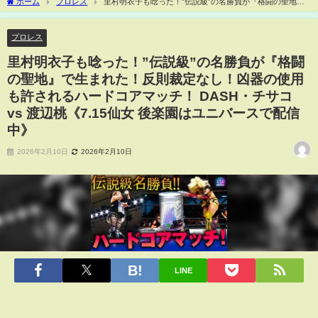
ホーム
プロレス
里村明衣子も唸った！”伝説級”の名勝負が『格闘の聖地』
で生まれた！反則裁定なし！凶器の使用も許されるハードコアマッチ！ DASH・チサ
コ vs 渡辺桃《7.15仙女 後楽園はユニバースで配信中》
プロレス
里村明衣子も唸った！”伝説級”の名勝負が『格闘
の聖地』で生まれた！反則裁定なし！凶器の使用
も許されるハードコアマッチ！ DASH・チサコ
vs 渡辺桃《7.15仙女 後楽園はユニバースで配信
中》
2026年2月10日
2026年2月10日
LINE