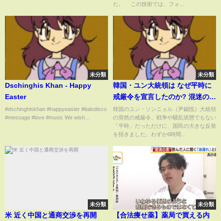
た。 この技術では、フォ...
未分類
未分類
Dschinghis Khan - Happy
韓国・ユン大統領は なぜ平時に
Easter
戒厳令を宣言したのか? 混迷の情
勢はどうなる | NHK「時論公
#dschinghiskhan #happyeaster #italodisco
韓国のユン・ソンニョル（尹錫悦）大統領
#message #love #music We wish...
の突然の戒厳令。戦争や騒乱状態でもない
論」
「平時」だっただけに、国民の大きな反発
を招きました。わずか6時間...
未分類
未分類
米 近く中国と通商交渉を再開
【合法痩せ薬】薬局で買える内