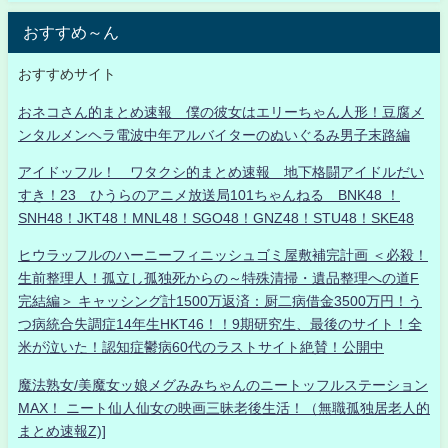
おすすめ～ん
おすすめサイト
おネコさん的まとめ速報 僕の彼女はエリーちゃん人形！豆腐メ
ンタルメンヘラ電波中年アルバイターのぬいぐるみ男子末路編
アイドッフル！ ワタクシ的まとめ速報 地下格闘アイドルだい
すき！23 ひうらのアニメ放送局101ちゃんねる BNK48 ！
SNH48！JKT48！MNL48！SGO48！GNZ48！STU48！SKE48
ヒウラッフルのハーニーフィニッシュゴミ屋敷補完計画 ＜必殺！
生前整理人！孤立し孤独死からの～特殊清掃・遺品整理への道F
完結編＞ キャッシング計1500万返済：厨二病借金3500万円！う
つ病統合失調症14年生HKT46！！9期研究生、最後のサイト！全
米が泣いた！認知症鬱病60代のラストサイト絶賛！公開中
魔法熟女/美魔女ッ娘メグみみちゃんのニートッフルステーション
MAX！ ニート仙人仙女の映画三昧老後生活！（無職孤独居老人的
まとめ速報Z)]