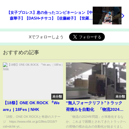
【女子プロレス】息の合ったコンビネーション【中
森華子】【DASH•チサコ】【佐藤綾子】【世羅り
さ】【ワールド女子プロレス・DIANA】【玉川ボー
ル】#shorts
Xでフォローしよう
おすすめの記事
未分類
未分類
【18祭】ONE OK ROCK 『We
“無人フォークリフト”トラック
are』| 18Fes | NHK
荷積みを自動化 「物流2024年
問題」で注目(2024年4月9日)
「18祭」ONE OK ROCKと奇跡のステー
「物流の2024年問題」が本格化するな
ジ https://www.nhk.or.jp/18fes/2016/?
か、これまで困難とされてきたトラックへ
cid=dchk-yt...
の荷物の積み込みの自動化が始まりまし