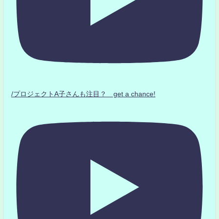
/プロジェクトA子さんも注目？ get a chance!