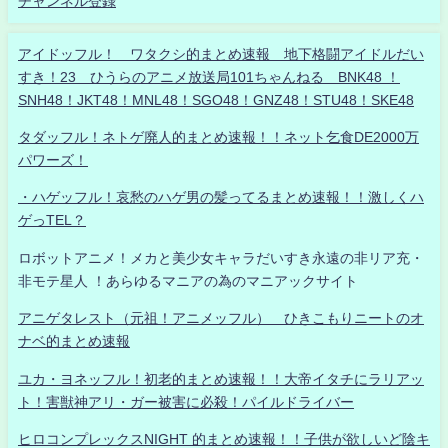
チャンネル登録
アイドッフル！ ワタクシ的まとめ速報 地下格闘アイドルだい
すき！23 ひうらのアニメ放送局101ちゃんねる BNK48 ！
SNH48！JKT48！MNL48！SGO48！GNZ48！STU48！SKE48
タダッフル！ネトゲ廃人的まとめ速報！！ネット乞食DE2000万
パワーズ！
・ハゲッフル！哀愁のハゲ男の髪ってるまとめ速報！！激しくハ
ゲっTEL？
ロボットアニメ！メカと美少女キャラだいすき永遠の非リア充・
非モテ星人 ！あらゆるマニアの為のマニアックサイト
アニゲタレスト（元祖！アニメッフル） ひきこもりニートのオ
ナベ的まとめ速報
ユカ・ヨネッフル！初老的まとめ速報！！大帝イタチにラリアッ
ト！害獣神アリ・ガー被害に必殺！パイルドライバー
ヒロコンプレックスNIGHT 的まとめ速報！！子供が欲しいど陰キ