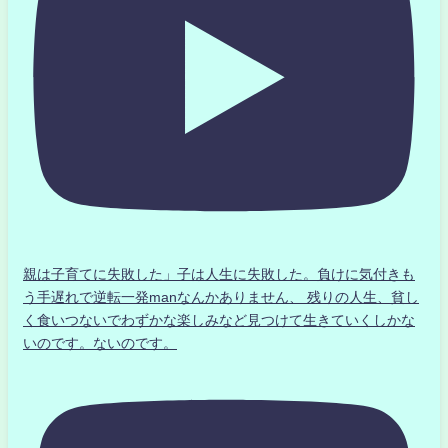
親は子育てに失敗した」子は人生に失敗した。負けに気付きも
う手遅れで逆転一発manなんかありません、 残りの人生、貧し
く食いつないでわずかな楽しみなど見つけて生きていくしかな
いのです。ないのです。