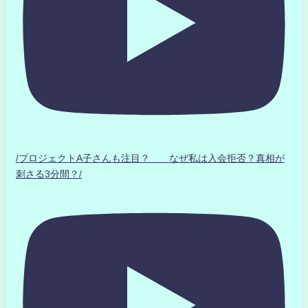
/プロジェクトA子さんも注目？ なぜ私は入会拒否？真相が
刺さる3分間？/