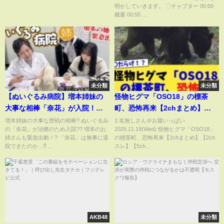
明かしていきます。 〇チャプター 00:00
「激安商品」の実態㉜
概要 00:55 ...
未分類
未分類
【ぬいぐるみ病院】増本姉妹の
怪物ヒグマ「OSO18」の標茶
大事な相棒「奈花」が入院！？
町、恐怖再来【2chまとめ】
無事に退院できるのか！
【2chスレ】【5chスレ】
増本姉妹の大事な歴戦の相棒? ぬいぐるみ
1:名無しさん＠お腹いっぱい
の「奈花」が治療のため入院?? 増本のお
2025.11.19(Wed) 怪物ヒグマ「OSO18」
姉さんも緊急出動！? 「奈花」は無事に退
の標茶町、恐怖再来【2chまとめ】【2ch
院できたのか…⁉️ ...
スレ】【5ch...
AKB48
未分類