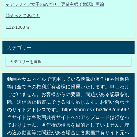
ャアラフィフ女子のめざせ！専業主婦！婚活計画編
萌えっとこあに！
t112-1000ｍ
カテゴリー
動画やサムネイルで使用している映像の著作権や肖像権
等は全てその権利所有者様に帰属いたします。申しわけ
ございません。お客様からの要望、問題がある記事を削
除、送信防止措置にできる限り応じます。お問い合わせ
のサイトアドレスです。 https://form.os7.biz/f/c82c6596/
当サイトは各動画共有サイトへのアップロードは行なっ
ておりません、著作権の侵害を目的としていません、埋
め込み動画等に問題がある場合は各動画共有サイト元へ