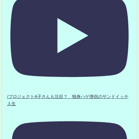
/プロジェクトA子さんも注目？ 独身ハゲ僧侶のサンドイッチ
人生