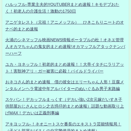
ハルッフル-専業主夫的YOUTUBERまとめ速報！キモデブおた
く！初老人の介護生活！激動の1750日
アニゲタレスト（元祖！アニメッフル） ひきこもりニートのオ
ナベ的まとめ速報
火浦のシネマッフル映画NEWS情報ポータブルの杜！オネエ管理
人オカマちゃんの鬼女的まとめ速報!オカマッフルアタックナンバ
ーハーフ
ユカ・ヨネッフル！初老的まとめ速報！！大帝イタチにラリアッ
ト！害獣神アリ・ガー被害に必殺！パイルドライバー
おネコさん的まとめ速報 僕の彼女はエリーちゃん人形！豆腐メ
ンタルメンヘラ電波中年アルバイターのぬいぐるみ男子末路編
スケバン！デカッフルまっくす（デカい強い2次元嫁だいすき子
供部屋おじさんヒロシ之古惑仔的まとめ速報）話題な動画取り上
げMAX！デカいは正義刑事編
アキヨッフル-！ネオニートスケ番長のエキストラ芸能情報局！
（子ども部屋おばさんの自宅警備員的まとめ速報）