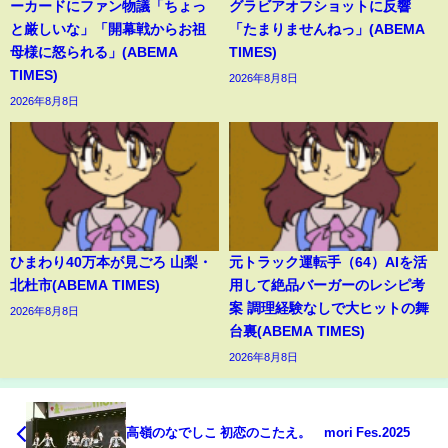
ーカードにファン物議「ちょっ
グラビアオフショットに反響
と厳しいな」「開幕戦からお祖
「たまりませんねっ」(ABEMA
母様に怒られる」(ABEMA
TIMES)
TIMES)
2026年8月8日
2026年8月8日
ひまわり40万本が見ごろ 山梨・
元トラック運転手（64）AIを活
北杜市(ABEMA TIMES)
用して絶品バーガーのレシピ考
案 調理経験なしで大ヒットの舞
2026年8月8日
台裏(ABEMA TIMES)
2026年8月8日
高嶺のなでしこ 初恋のこたえ。 mori Fes.2025