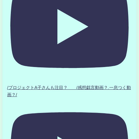
/プロジェクトA子さんも注目？ /感想戯言動画？.一息つく動
画？/