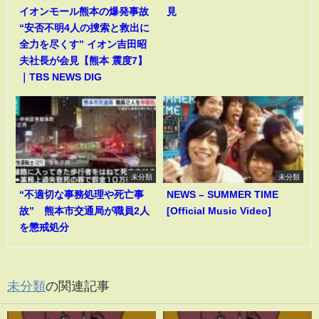
イオンモール熊本の爆発事故
見
“安否不明4人の捜索と救出に
全力を尽くす” イオン吉田昭
夫社長が会見【熊本 震度7】
｜TBS NEWS DIG
未分類
未分類
“不適切な事務処理や死亡事
NEWS – SUMMER TIME
故” 熊本市交通局が職員2人
[Official Music Video]
を懲戒処分
未分類
の関連記事