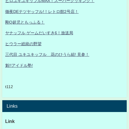
ヒロユキユキッフルMAX！スーパークッキング！
徹夜DEテツヤッフル!！レトロ館2号店！
剛Q超児ともっふる！
ヤナッフル ゲームだいすき6！放送局
ヒウラー総統の野望
三代目 ユキユキッフル 花のひうら組! 見参！
魁!!アイドル塾!
t112
Links
Link