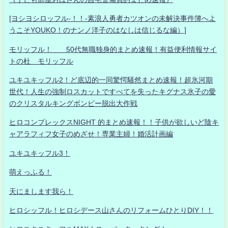
[ヨシヨシロッフル-！！-素浪人勇者カツオンの未解決事件簿へよ
うこそYOUKO！のナンノ洋子のはなしは信じるな編）]
モリッフル！ 50代無職独身的まとめ速報！有益便利情報サイ
トの杜 モリッフル
ユキユキッフル2！ど底辺的一同驚愕騒然まとめ速報！超氷河期
世代！人生の強制ロスカットですべてを失ったキグナス氷子の愛
のクリスタルキングボンビー脱出大作戦
ヒロコンプレックスNIGHT 的まとめ速報！！子供が欲しいど陰キ
ャアラフィフ女子のめざせ！専業主婦！婚活計画編
ユキユキッフル3！
萌えっふる！
天にまします我ら！
ヒロシッフル！ヒロシデース山さんのリフォームひとりDIY！！