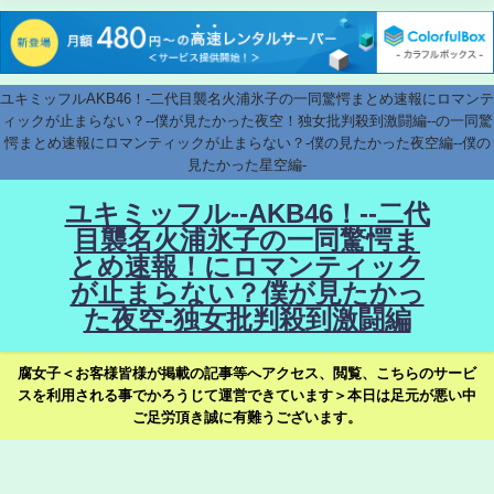
ユキミッフルAKB46！-二代目襲名火浦氷子の一同驚愕まとめ速報にロマンテ
ィックが止まらない？--僕が見たかった夜空！独女批判殺到激闘編--の一同驚
愕まとめ速報にロマンティックが止まらない？-僕の見たかった夜空編--僕の
見たかった星空編-
ユキミッフル--AKB46！--二代
目襲名火浦氷子の一同驚愕ま
とめ速報！にロマンティック
が止まらない？僕が見たかっ
た夜空-独女批判殺到激闘編
腐女子＜お客様皆様が掲載の記事等へアクセス、閲覧、こちらのサービ
スを利用される事でかろうじて運営できています＞本日は足元が悪い中
ご足労頂き誠に有難うございます。