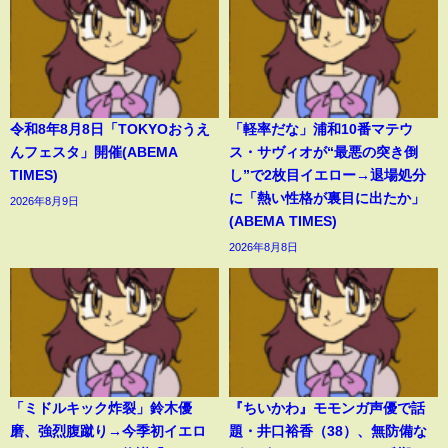
令和8年8月8日「TOKYOおうえ
「軽率だな」浦和10番マテウ
んフェスタ」開催(ABEMA
ス・サヴィオが“最悪の突き倒
TIMES)
し”で2枚目イエロー→退場処分
に「熱い性格が裏目に出たか」
2026年8月9日
(ABEMA TIMES)
2026年8月8日
「ミドルキック炸裂」鈴木優
『ちいかわ』モモンガ声優で話
磨、強烈腹蹴り→今季初イエロ
題・井口裕香（38）、無防備な