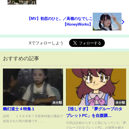
【MV】初恋のひと。／高嶺のなでしこ
【HoneyWorks】
Xでフォローしよう
おすすめの記事
未分類
未分類
幽幻道士４特集１
【怪しすぎ】「夢グループのタ
ブレットPC」を自腹購
説明 １９８８年７月怪奇特集の番組で
放送された時の映像です。...
入！"謎"に包まれたその実態を
今回は以前からずっと気になっていた「夢
グループのタブレットPC」の実態を解き
暴く…！｜ずんだもんと学ぶ