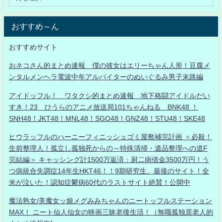
おすすめ～ん
おすすめサイト
おネコさん的まとめ速報 僕の彼女はエリーちゃん人形！豆腐メ
ンタルメンヘラ電波中年アルバイターのぬいぐるみ男子末路編
アイドッフル！ ワタクシ的まとめ速報 地下格闘アイドルだい
すき！23 ひうらのアニメ放送局101ちゃんねる BNK48 ！
SNH48！JKT48！MNL48！SGO48！GNZ48！STU48！SKE48
ヒウラッフルのハーニーフィニッシュゴミ屋敷補完計画 ＜必殺！
生前整理人！孤立し孤独死からの～特殊清掃・遺品整理への道F
完結編＞ キャッシング計1500万返済：厨二病借金3500万円！う
つ病統合失調症14年生HKT46！！9期研究生、最後のサイト！全
米が泣いた！認知症鬱病60代のラストサイト絶賛！公開中
魔法熟女/美魔女ッ娘メグみみちゃんのニートッフルステーション
MAX！ ニート仙人仙女の映画三昧老後生活！（無職孤独居老人的