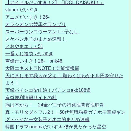
【アイドルだいすき！2】「IDOL DAISUKI！」
vtuber だいすき
アニメだいすき！26-
オラシオンの競馬グランプリ
スーパーウンコウーマンT・子なし
スケバン氷子のまとめ速報！
とおやまエリア51
一番くじ福袋 だいすき
声優だいすき！26- bnk46
大阪エキストラNOTE！芸能情報局
天にまします我らが父よ！ 願わくはわがドル円を守りた
まえ！
実録パチンコ梁山泊！パチンコakb108道
有益便利情報サイトの杜
病は木から！ 24金バエ子の特発性間質性肺炎
真・モリタダッフル2！！50代無職独身ガチホモ童貞ギン
グ・ゲイなー女装子オネエ的まとめ速報
韓国ドラマcinemaだいすき-僕が見たかった星空-