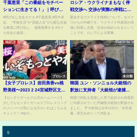
千葉恵里「この番組をモチベー
ロシア・ウクライナまもなく停
ションに生きてる！」｜呼び出
戦交渉へ 交渉が実際の停戦につ
し先生タナカ｜フジテレビ公式
ながるかは不透明【モスクワ報
#呼び出し先生タナカ #千葉恵里 #田中卓
緊迫するウクライナ情勢について、モスク
志 “学校生活”や“芸能人生”が心配な生徒
ワからの中継です。ウクライナ代表団が現
告】
を教室に呼び出し、 進路指導する #タナ
場に到着し次第、交渉が始められるという
カ先生の放課...
ことです。ロシアによる軍事...
プロレス
未分類
【女子プロレス】岩田美香vs桃
韓国 ユン・ソンニョル大統領の
野美桜〜2023 2 24宮城野区文化
釈放に支持者「大統領が逮捕さ
センター〜
れる理由はなく、当然の結果
【センダイガールズ公式ホームページ】
韓国で内乱を首謀した罪で起訴され拘置所
少しでもセンダイガールズプロレスリング
に勾留されていた尹錫悦大統領が釈放され
だ」｜TBS NEWS DIG
のメンバーが気になる方がいればこちらを
ました。 尹大統領は去年12月の「非常戒
チェック！ http://...
厳」宣言をめぐって内乱を...
s