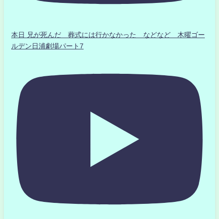
本日 兄が死んだ 葬式には行かなかった などなど 木曜ゴー
ルデン日浦劇場パート7