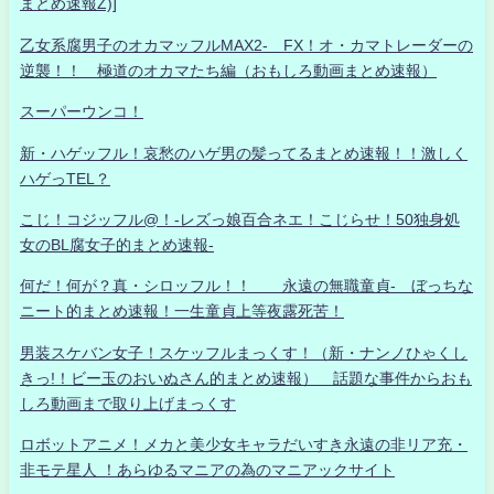
まとめ速報Z)]
乙女系腐男子のオカマッフルMAX2- FX！オ・カマトレーダーの
逆襲！！ 極道のオカマたち編（おもしろ動画まとめ速報）
スーパーウンコ！
新・ハゲッフル！哀愁のハゲ男の髪ってるまとめ速報！！激しく
ハゲっTEL？
こじ！コジッフル@！-レズっ娘百合ネエ！こじらせ！50独身処
女のBL腐女子的まとめ速報-
何だ！何が？真・シロッフル！！ 永遠の無職童貞- ぼっちな
ニート的まとめ速報！一生童貞上等夜露死苦！
男装スケバン女子！スケッフルまっくす！（新・ナンノひゃくし
きっ!！ビー玉のおいぬさん的まとめ速報） 話題な事件からおも
しろ動画まで取り上げまっくす
ロボットアニメ！メカと美少女キャラだいすき永遠の非リア充・
非モテ星人 ！あらゆるマニアの為のマニアックサイト