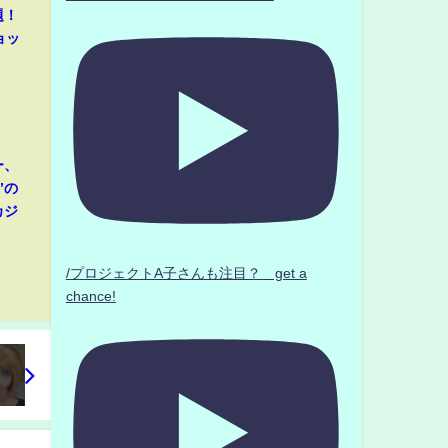
題！
ョッ
ー、
”の
カジ
/プロジェクトA子さんも注目？ get a
chance!