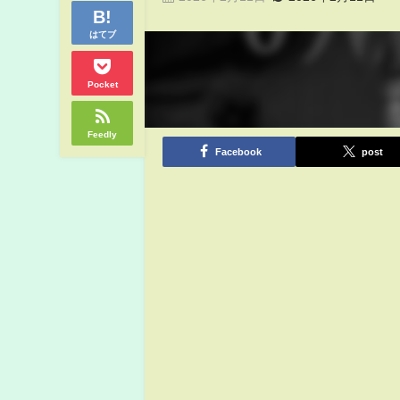
はてブ
Pocket
Feedly
Facebook
post