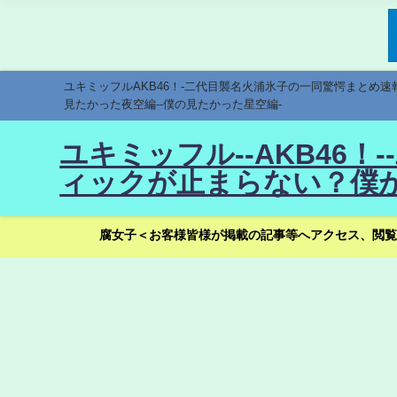
ユキミッフルAKB46！-二代目襲名火浦氷子の一同驚愕まとめ
見たかった夜空編--僕の見たかった星空編-
ユキミッフル--AKB46
ィックが止まらない？僕が
腐女子＜お客様皆様が掲載の記事等へアクセス、閲覧