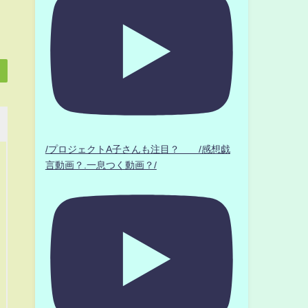
/プロジェクトA子さんも注目？ /感想戯
言動画？.一息つく動画？/