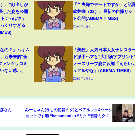
8）、“顔出しが
「ご夫婦でデートですか」と話
成長した姿を公開
武井咲（32）、最新の自撮りシ
オトナっぽさ」
ト公開(ABEMA TIMES)
そっくりすぎる」
2026年8月7日
MES)
フなの？」ムキム
「美狂」人気日本人女子レスラ
、近未来的“全
ド派手ヘアと“大胆漢字プリント
ファンツッコミ
ノースリーブ姿に反響「えらい
ていない感…」
ュアルやな」(ABEMA TIMES)
2026年8月7日
顕彦さん
みーちゃん(うちの初音ミク)とペアルック&ツーシ
ョットです🥰 #hatsunemiku #ミク #初音ミク #フ
ィクトセクシュアル #フィクトセクシャル #shorts