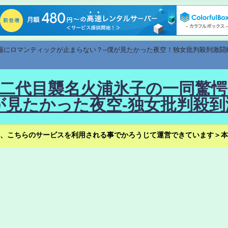
速報にロマンティックが止まらない？--僕が見たかった夜空！独女批判殺到激闘
！--二代目襲名火浦氷子の一同
見たかった夜空-独女批判殺到
、こちらのサービスを利用される事でかろうじて運営できています＞本