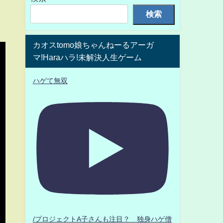
検索
カオスtomo娘ちゃんねーるアーガ
マ!Haraハラ!未解決人生ゲーム
ハゲて無双
/プロジェクトA子さんも注目？ 独身ハゲ僧