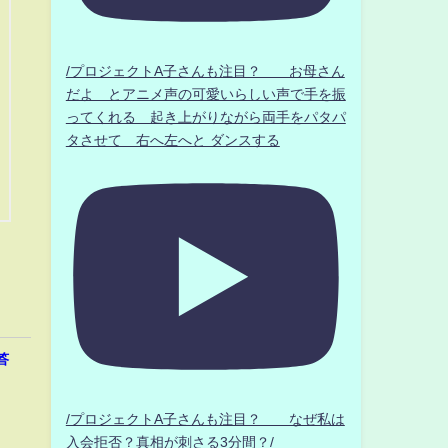
/プロジェクトA子さんも注目？ お母さん
だよ とアニメ声の可愛いらしい声で手を振
ってくれる 起き上がりながら両手をパタパ
タさせて 右へ左へと ダンスする
答
/プロジェクトA子さんも注目？ なぜ私は
入会拒否？真相が刺さる3分間？/