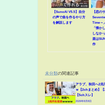
未分類
【SunoAI V5.5】自分
【恋のサ
の声で曲を作るやり方
Sevent
を解説します
Time
「懐か
しなか
楽はSUN
作
未分類
の関連記事
アラブ、秋田へ2兆
ｗ【2chまとめ】【
【5chスレ】
2026年8月8日