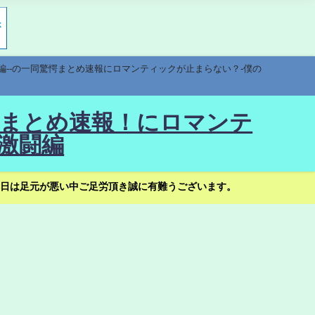
編--の一同驚愕まとめ速報にロマンティックが止まらない？-僕の
驚愕まとめ速報！にロマンテ
激闘編
日は足元が悪い中ご足労頂き誠に有難うございます。