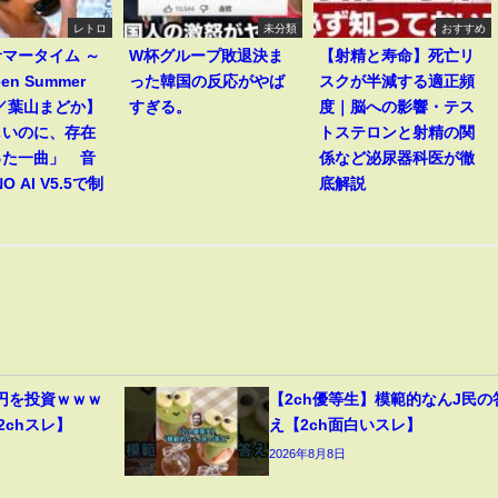
レトロ
未分類
おすすめ
マータイム ～
W杯グループ敗退決ま
【射精と寿命】死亡リ
een Summer
った韓国の反応がやば
スクが半減する適正頻
～／葉山まどか】
すぎる。
度｜脳への影響・テス
しいのに、存在
トステロンと射精の関
った一曲」 音
係など泌尿器科医が徹
O AI V5.5で制
底解説
円を投資ｗｗｗ
【2ch優等生】模範的なんJ民の
2chスレ】
え【2ch面白いスレ】
2026年8月8日