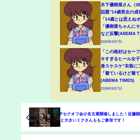
木下優樹菜さん（3
話題”14歳長女の
「14歳とは思えぬ
「優樹菜ちゃんに
など反響(ABEMA TI
2026年8月7日
「この格好はセー
キすぎるヒール女子
身スケスケ”衣装に
「着ているけど着
(ABEMA TIMES)
2026年8月7日
Fセクオフ会@名古屋開催しました！近藤
と大きいミクさんももご参加です！