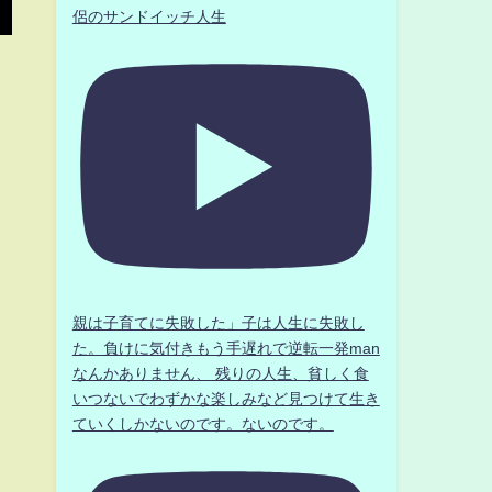
侶のサンドイッチ人生
親は子育てに失敗した」子は人生に失敗し
た。負けに気付きもう手遅れで逆転一発man
なんかありません、 残りの人生、貧しく食
いつないでわずかな楽しみなど見つけて生き
ていくしかないのです。ないのです。