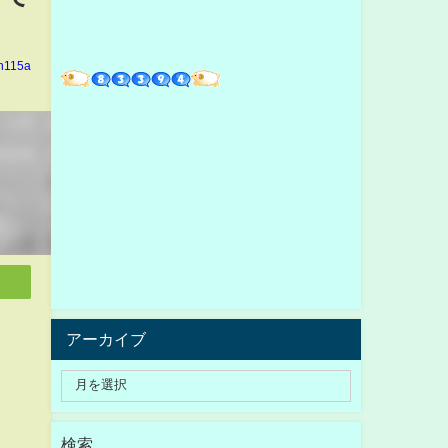
in115a
アーカイブ
検索