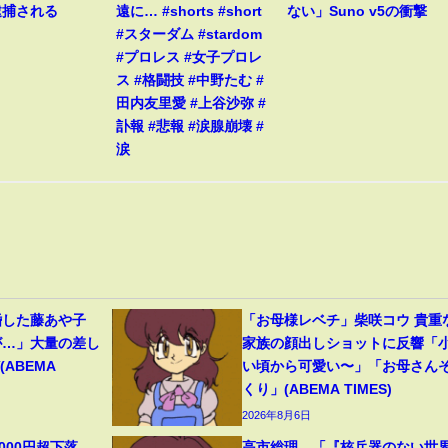
逮捕される
遠に… #shorts #short
ない」Suno v5の衝撃
#スターダム #stardom
#プロレス #女子プロレ
ス #格闘技 #中野たむ #
田内友里愛 #上谷沙弥 #
訃報 #悲報 #涙腺崩壊 #
涙
婚した藤あや子
「お母様レベチ」柴咲コウ 貴重
が…」大量の差し
家族の顔出しショットに反響「
ABEMA
い頃から可愛い〜」「お母さん
くり」(ABEMA TIMES)
2026年8月6日
000円超下落
高市総理、「『核兵器のない世