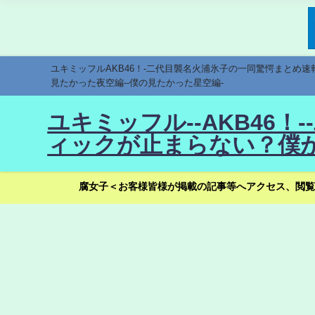
ユキミッフルAKB46！-二代目襲名火浦氷子の一同驚愕まとめ
見たかった夜空編--僕の見たかった星空編-
ユキミッフル--AKB46
ィックが止まらない？僕が
腐女子＜お客様皆様が掲載の記事等へアクセス、閲覧