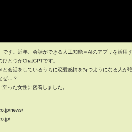
」です。近年、会話ができる人工知能＝AIのアプリを活用
とつがChatGPTです。
どのAIと会話をしているうちに恋愛感情を持つようになる人が
なぜ…？
に至った女性に密着しました。
.jp/news/
.jp/