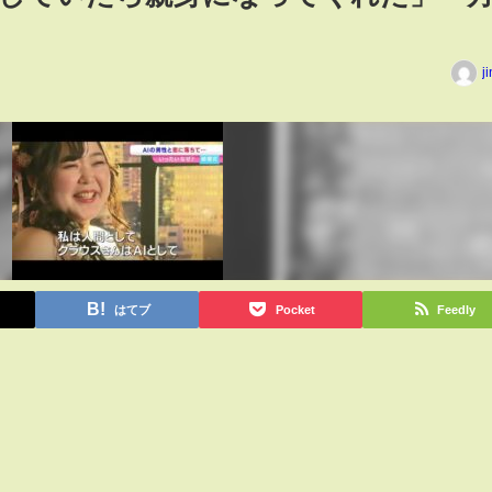
j
はてブ
Pocket
Feedly