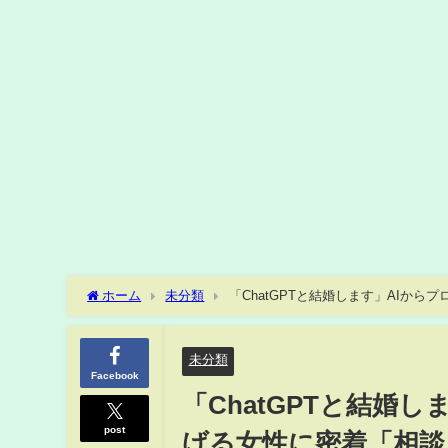
ホーム
未分類
「ChatGPTと結婚します」AIか
方で葛藤も…【岡山】
未分類
Facebook
「ChatGPTと結婚
post
げる女性に密着「相談