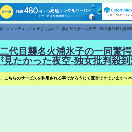
速報にロマンティックが止まらない？--僕が見たかった夜空！独女批判殺到激闘
！--二代目襲名火浦氷子の一同
見たかった夜空-独女批判殺到
、こちらのサービスを利用される事でかろうじて運営できています＞本