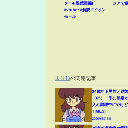
ター4(眼鏡屋編)
ジアで
#vtuber #解説 #イオン
モール
未分類
の関連記事
24歳年下男性と結
（65）「手に熱湯
入れ調理中にやけど(
TIMES)
2026年8月6日
日経平均株価 一時1