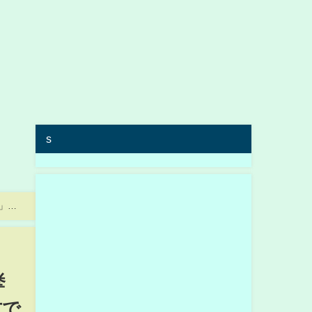
s
」一
挙
方で