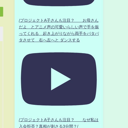
/プロジェクトA子さんも注目？ お母さん
だよ とアニメ声の可愛いらしい声で手を振
ってくれる 起き上がりながら両手をパタパ
タさせて 右へ左へと ダンスする
/プロジェクトA子さんも注目？ なぜ私は
入会拒否？真相が刺さる3分間？/