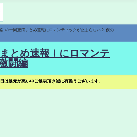
編--の一同驚愕まとめ速報にロマンティックが止まらない？-僕の
驚愕まとめ速報！にロマンテ
激闘編
日は足元が悪い中ご足労頂き誠に有難うございます。