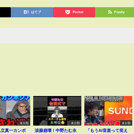
はてブ
Pocket
Feedly
未分類
未分類
未分類
見立真一カンボ
涙腺崩壊！中野たむ永
「もうAI音楽って笑え