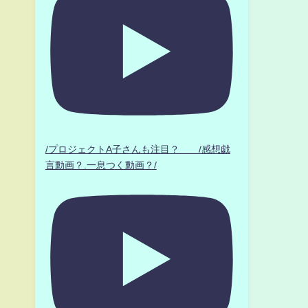
/プロジェクトA子さんも注目？ /感想戯
言動画？.一息つく動画？/