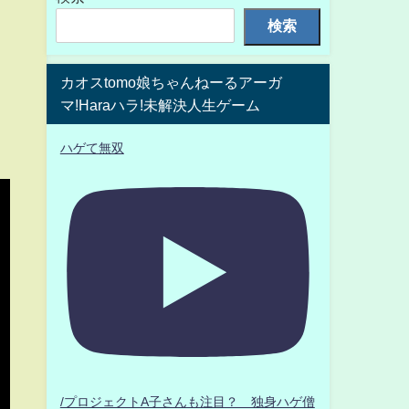
検索
カオスtomo娘ちゃんねーるアーガ
マ!Haraハラ!未解決人生ゲーム
ハゲて無双
/プロジェクトA子さんも注目？ 独身ハゲ僧