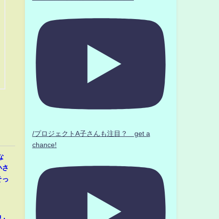
/プロジェクトA子さんも注目？ get a
chance!
な
小さ
そっ
界』