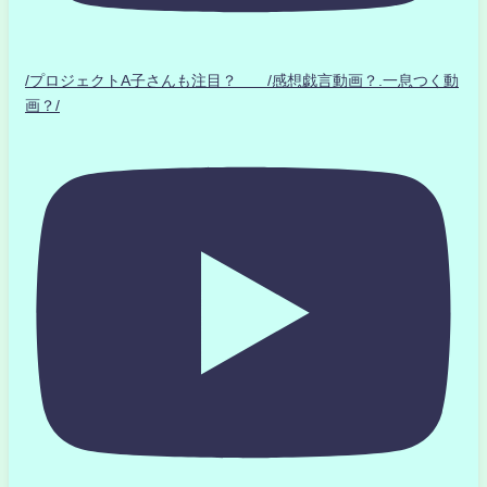
/プロジェクトA子さんも注目？ /感想戯言動画？.一息つく動
画？/