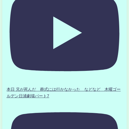
本日 兄が死んだ 葬式には行かなかった などなど 木曜ゴー
ルデン日浦劇場パート7