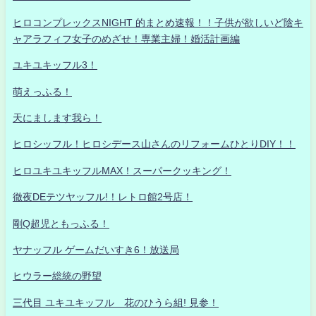
ヒロコンプレックスNIGHT 的まとめ速報！！子供が欲しいど陰キ
ャアラフィフ女子のめざせ！専業主婦！婚活計画編
ユキユキッフル3！
萌えっふる！
天にまします我ら！
ヒロシッフル！ヒロシデース山さんのリフォームひとりDIY！！
ヒロユキユキッフルMAX！スーパークッキング！
徹夜DEテツヤッフル!！レトロ館2号店！
剛Q超児ともっふる！
ヤナッフル ゲームだいすき6！放送局
ヒウラー総統の野望
三代目 ユキユキッフル 花のひうら組! 見参！