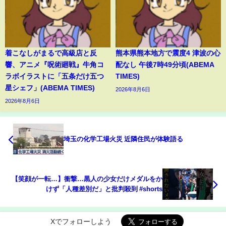
着こなしがまるで高級店と反
熊本県熊本地方で震度4 津波の心
響、アニメ『呪術廻戦』牛角コ
配なし 午後7時49分頃(ABEMA
ラボイラストに「五条だけ五つ
TIMES)
星シェフ」(ABEMA TIMES)
2026年8月6日
2026年8月6日
埼玉の化学工場火災 近隣住民が体験語る
【笑顔が一転…】衝撃…黒人の少女だけメダルをか
けず「人種差別だ」と批判殺到 #shorts
Xでフォローしよう