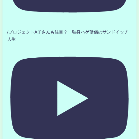
/プロジェクトA子さんも注目？ 独身ハゲ僧侶のサンドイッチ
人生