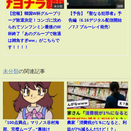
未分類
国際
【悲報】韓国W杯グループリ
【予告】『聖なる犯罪者』予
ーグ敗退決定！コンゴに沈め
告編〈6.16デジタル配信開始
られてソンフンミン最後のW
／7.7 ブルーレイ発売〉
杯終了「あのグループで敗退
は雑魚すぎww」がこちらで
す！！！！
未分類
の関連記事
「100点満点」マリノス谷村海
農家「消費税が1％になると、利
那、完璧ムーブ→“裏抜け
益が7%減るんだけど！？」