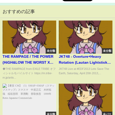
おすすめの記事
未分類
未分類
THE RAMPAGE / THE POWER
JKT48 - Overture+Heavy
(HiGH&LOW THE WORST X
Rotation (Lautan Lightstick
PREMIUM LIVE SHOW)
Gor UNY Yogyakarta)
◆THE RAMPAGE from EXILE TRIBE オフ
JKT48 Live at #EDF2013 Lets Save The
ィシャルモバイルサイト https://m.tribe-
Earth, Saturday, April 20th 2013,...
m.jp/artis...
未分類
金バエ