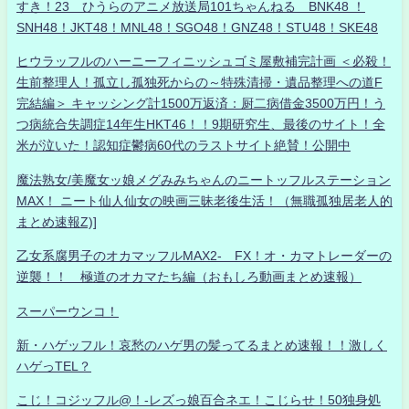
すき！23 ひうらのアニメ放送局101ちゃんねる BNK48 ！
SNH48！JKT48！MNL48！SGO48！GNZ48！STU48！SKE48
ヒウラッフルのハーニーフィニッシュゴミ屋敷補完計画 ＜必殺！
生前整理人！孤立し孤独死からの～特殊清掃・遺品整理への道F
完結編＞ キャッシング計1500万返済：厨二病借金3500万円！う
つ病統合失調症14年生HKT46！！9期研究生、最後のサイト！全
米が泣いた！認知症鬱病60代のラストサイト絶賛！公開中
魔法熟女/美魔女ッ娘メグみみちゃんのニートッフルステーション
MAX！ ニート仙人仙女の映画三昧老後生活！（無職孤独居老人的
まとめ速報Z)]
乙女系腐男子のオカマッフルMAX2- FX！オ・カマトレーダーの
逆襲！！ 極道のオカマたち編（おもしろ動画まとめ速報）
スーパーウンコ！
新・ハゲッフル！哀愁のハゲ男の髪ってるまとめ速報！！激しく
ハゲっTEL？
こじ！コジッフル@！-レズっ娘百合ネエ！こじらせ！50独身処