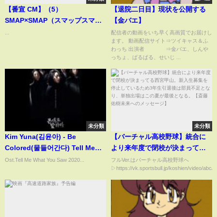
【番宣 CM】（5）
【退院二日目】現状を公開する
SMAP×SMAP（スマップスマッ
【金バエ】
プ）スマスマ 中居正広 木村
...
配信者の動画をいち早く高画質でお届けし
ます。 動画配信サイト⇒ツイキャス＆ふ
拓哉 稲垣吾郎 草彅剛 香取
わっち 出演者 ⇒金バエ、しんや
慎吾 1999年 Retro Japanese
っちょ、ぱるぱる、せいじ ...
Commercials
未分類
未分類
Kim Yuna(김윤아) - Be
【バーチャル高校野球】統合に
Colored(물들어간다) Tell Me
より来年度で閉校が決まってる
What You Saw
西宮甲山。新入生募集を停止し
Ost.Tell Me What You Saw 2020...
フルVer.はバーチャル高校野球へ
▷https://vk.sportsbull.jp/koshien/video/abc/sa
ているため3年生引退後は部員不
足となり、単独出場はこの夏が
最後となる。【斎藤佑樹未来へ
のメッセージ】