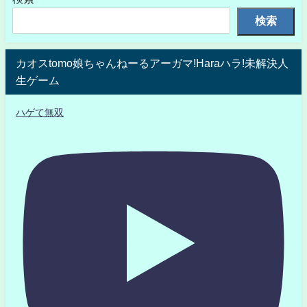
検索
カオスtomo娘ちゃんねーるアーガマ!Haraハラ!未解決人
生ゲーム
ハゲて無双