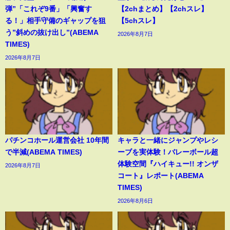
弾”「これぞ9番」「興奮す
【2chまとめ】【2chスレ】
る！」相手守備のギャップを狙
【5chスレ】
う”斜めの抜け出し”(ABEMA
2026年8月7日
TIMES)
2026年8月7日
パチンコホール運営会社 10年間
キャラと一緒にジャンプやレシ
で半減(ABEMA TIMES)
ーブを実体験！バレーボール超
体験空間『ハイキュー!! オンザ
2026年8月7日
コート』レポート(ABEMA
TIMES)
2026年8月6日