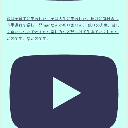
親は子育てに失敗した」子は人生に失敗した。負けに気付きも
う手遅れで逆転一発manなんかありません、 残りの人生、貧し
く食いつないでわずかな楽しみなど見つけて生きていくしかな
いのです。ないのです。