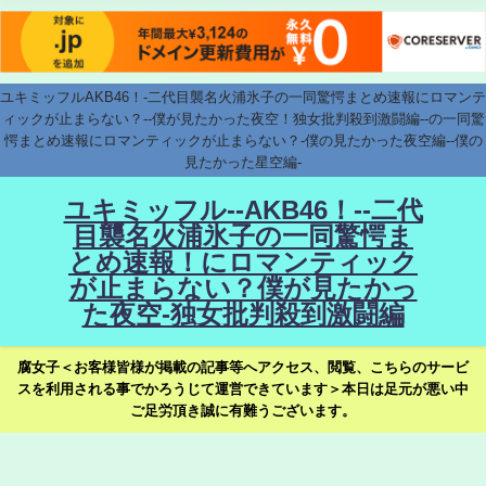
ユキミッフルAKB46！-二代目襲名火浦氷子の一同驚愕まとめ速報にロマンテ
ィックが止まらない？--僕が見たかった夜空！独女批判殺到激闘編--の一同驚
愕まとめ速報にロマンティックが止まらない？-僕の見たかった夜空編--僕の
見たかった星空編-
ユキミッフル--AKB46！--二代
目襲名火浦氷子の一同驚愕ま
とめ速報！にロマンティック
が止まらない？僕が見たかっ
た夜空-独女批判殺到激闘編
腐女子＜お客様皆様が掲載の記事等へアクセス、閲覧、こちらのサービ
スを利用される事でかろうじて運営できています＞本日は足元が悪い中
ご足労頂き誠に有難うございます。