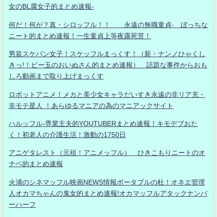
女のBL腐女子的まとめ速報-
何だ！何が？真・シロッフル！！ 永遠の無職童貞- ぼっちな
ニート的まとめ速報！一生童貞上等夜露死苦！
男装スケバン女子！スケッフルまっくす！（新・ナンノひゃくし
きっ!！ビー玉のおいぬさん的まとめ速報） 話題な事件からおも
しろ動画まで取り上げまっくす
ロボットアニメ！メカと美少女キャラだいすき永遠の非リア充・
非モテ星人 ！あらゆるマニアの為のマニアックサイト
ハルッフル-専業主夫的YOUTUBERまとめ速報！キモデブおた
く！初老人の介護生活！激動の1750日
アニゲタレスト（元祖！アニメッフル） ひきこもりニートのオ
ナベ的まとめ速報
火浦のシネマッフル映画NEWS情報ポータブルの杜！オネエ管理
人オカマちゃんの鬼女的まとめ速報!オカマッフルアタックナンバ
ーハーフ