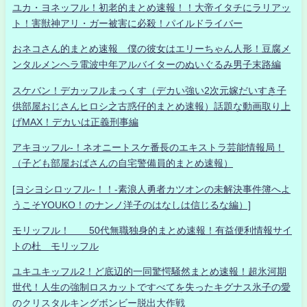
ユカ・ヨネッフル！初老的まとめ速報！！大帝イタチにラリアッ
ト！害獣神アリ・ガー被害に必殺！パイルドライバー
おネコさん的まとめ速報 僕の彼女はエリーちゃん人形！豆腐メ
ンタルメンヘラ電波中年アルバイターのぬいぐるみ男子末路編
スケバン！デカッフルまっくす（デカい強い2次元嫁だいすき子
供部屋おじさんヒロシ之古惑仔的まとめ速報）話題な動画取り上
げMAX！デカいは正義刑事編
アキヨッフル-！ネオニートスケ番長のエキストラ芸能情報局！
（子ども部屋おばさんの自宅警備員的まとめ速報）
[ヨシヨシロッフル-！！-素浪人勇者カツオンの未解決事件簿へよ
うこそYOUKO！のナンノ洋子のはなしは信じるな編）]
モリッフル！ 50代無職独身的まとめ速報！有益便利情報サイ
トの杜 モリッフル
ユキユキッフル2！ど底辺的一同驚愕騒然まとめ速報！超氷河期
世代！人生の強制ロスカットですべてを失ったキグナス氷子の愛
のクリスタルキングボンビー脱出大作戦