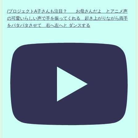
/プロジェクトA子さんも注目？ お母さんだよ とアニメ声
の可愛いらしい声で手を振ってくれる 起き上がりながら両手
をパタパタさせて 右へ左へと ダンスする