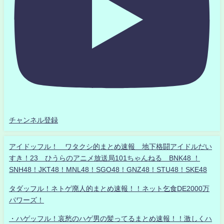
チャンネル登録
アイドッフル！ ワタクシ的まとめ速報 地下格闘アイドルだい
すき！23 ひうらのアニメ放送局101ちゃんねる BNK48 ！
SNH48！JKT48！MNL48！SGO48！GNZ48！STU48！SKE48
タダッフル！ネトゲ廃人的まとめ速報！！ネット乞食DE2000万
パワーズ！
・ハゲッフル！哀愁のハゲ男の髪ってるまとめ速報！！激しくハ