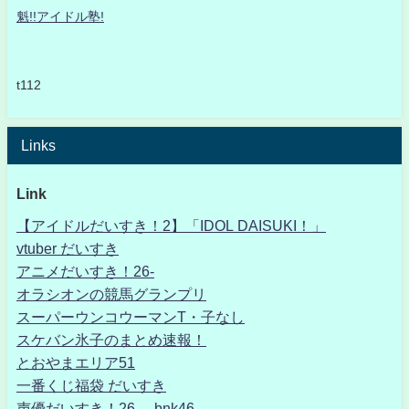
魁!!アイドル塾!
t112
Links
Link
【アイドルだいすき！2】「IDOL DAISUKI！」
vtuber だいすき
アニメだいすき！26-
オラシオンの競馬グランプリ
スーパーウンコウーマンT・子なし
スケバン氷子のまとめ速報！
とおやまエリア51
一番くじ福袋 だいすき
声優だいすき！26- bnk46