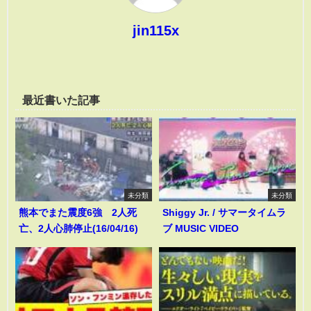
jin115x
最近書いた記事
未分類
未分類
熊本でまた震度6強 2人死
Shiggy Jr. / サマータイムラ
亡、2人心肺停止(16/04/16)
ブ MUSIC VIDEO