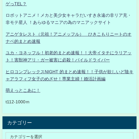
ゲっTEL？
ロボットアニメ！メカと美少女キャラだいすき永遠の非リア充・
非モテ星人 ！あらゆるマニアの為のマニアックサイト
アニゲタレスト（元祖！アニメッフル） ひきこもりニートのオ
ナベ的まとめ速報
ユカ・ヨネッフル！初老的まとめ速報！！大帝イタチにラリアッ
ト！害獣神アリ・ガー被害に必殺！パイルドライバー
ヒロコンプレックスNIGHT 的まとめ速報！！子供が欲しいど陰キ
ャアラフィフ女子のめざせ！専業主婦！婚活計画編
萌えっとこあに！
t112-1000ｍ
カテゴリー