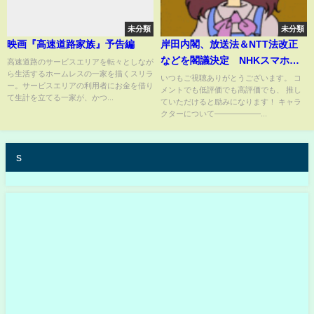
未分類
未分類
映画『高速道路家族』予告編
岸田内閣、放送法＆NTT法改正
などを閣議決定 NHKスマホ視
高速道路のサービスエリアを転々としなが
ら生活するホームレスの一家を描くスリラ
聴に受信料＆外国人役員規制緩
いつもご視聴ありがとうございます。 コ
ー。サービスエリアの利用者にお金を借り
メントでも低評価でも高評価でも、 推し
和で大炎上【ゆっくり解説】
て生計を立てる一家が、かつ...
ていただけると励みになります！ キャラ
クターについて――――――...
s