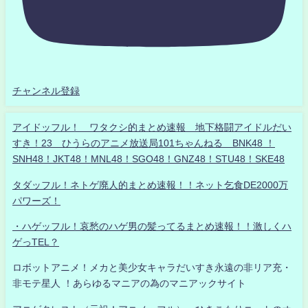
チャンネル登録
アイドッフル！ ワタクシ的まとめ速報 地下格闘アイドルだい
すき！23 ひうらのアニメ放送局101ちゃんねる BNK48 ！
SNH48！JKT48！MNL48！SGO48！GNZ48！STU48！SKE48
タダッフル！ネトゲ廃人的まとめ速報！！ネット乞食DE2000万
パワーズ！
・ハゲッフル！哀愁のハゲ男の髪ってるまとめ速報！！激しくハ
ゲっTEL？
ロボットアニメ！メカと美少女キャラだいすき永遠の非リア充・
非モテ星人 ！あらゆるマニアの為のマニアックサイト