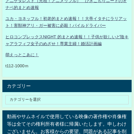
アニゲタレスト（元祖！アニメッフル） ひきこもりニートのオ
ナベ的まとめ速報
ユカ・ヨネッフル！初老的まとめ速報！！大帝イタチにラリアッ
ト！害獣神アリ・ガー被害に必殺！パイルドライバー
ヒロコンプレックスNIGHT 的まとめ速報！！子供が欲しいど陰キ
ャアラフィフ女子のめざせ！専業主婦！婚活計画編
萌えっとこあに！
t112-1000ｍ
カテゴリー
動画やサムネイルで使用している映像の著作権や肖像権
等は全てその権利所有者様に帰属いたします。申しわけ
ございません。お客様からの要望、問題がある記事を削