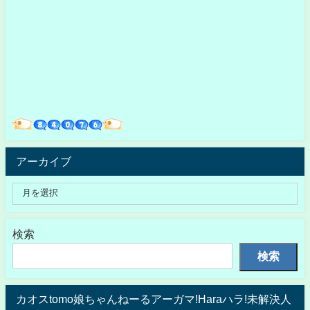
アーカイブ
検索
検索
カオスtomo娘ちゃんねーるアーガマ!Haraハラ!未解決人