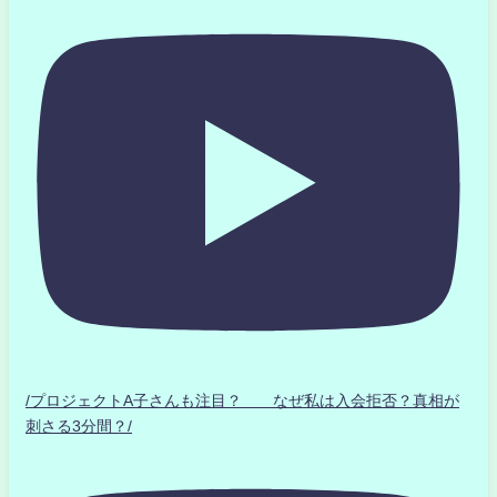
/プロジェクトA子さんも注目？ なぜ私は入会拒否？真相が
刺さる3分間？/