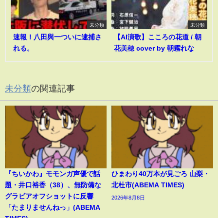
未分類
未分類
速報！八田與一ついに逮捕さ
【AI演歌】こころの花道 / 朝
れる。
花美穂 cover by 朝霧れな
未分類
の関連記事
『ちいかわ』モモンガ声優で話
ひまわり40万本が見ごろ 山梨・
題・井口裕香（38）、無防備な
北杜市(ABEMA TIMES)
グラビアオフショットに反響
2026年8月8日
「たまりませんねっ」(ABEMA