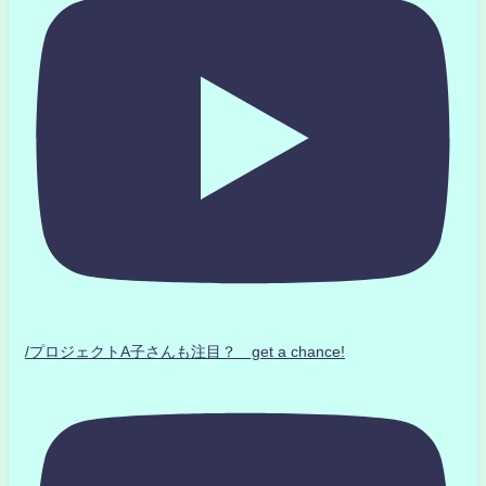
/プロジェクトA子さんも注目？ get a chance!