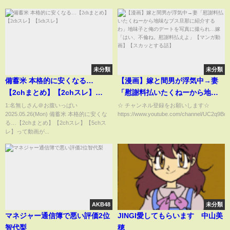
未分類
未分類
備蓄米 本格的に安くなる…
【漫画】嫁と間男が浮気中→妻
【2chまとめ】【2chスレ】
「慰謝料払いたくねーから地味
【5chスレ】
なブス旦那に紹介するわ」地味
1:名無しさん＠お腹いっぱい
☆ チャンネル登録をお願いします☆
2025.05.26(Mon) 備蓄米 本格的に安くな
https://www.youtube.com/channel/UC2q9Bq
子と俺のデートを写真に撮ら
る…【2chまとめ】【2chスレ】【5chス
れ…嫁「はい、不倫ね。慰謝料
レ】って動画が...
払えよ」【マンガ動画】【スカ
ッとする話】
AKB48
未分類
マネジャー通信簿で悪い評価2位
JINGI愛してもらいます 中山美
智代梨
穂