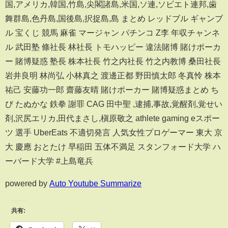
国,アメリカ,韓国,竹島,尖閣諸島,米国,ソ連,ソビエト連邦,歯
舞群島,色丹島,国後島,択捉島,島 まとめ レッドブル ギャンブ
ル 宝くじ 競馬 麻雀 マージャン パチンコ Z李 年収チャンネ
ル 武田塾 條社長 林社長 トモハッピー 違法賭博 賭けポーカ
ー 賭博疑惑 塾長 株本社長 竹之内社長 竹之内教博 桑田社長
岩井良明 林尚弘 小林真之 渡邊正都 野田慎太郎 冬真怜 株本
祐己 安藤功一郎 齋藤友晴 賭けポーカー 賭博疑惑まとめ ち
び たぬかな 鉄拳 謝罪 CAG 田中聖 ,逮捕,事故,覚醒剤,覚せい
剤,沢尻エリカ,田代まさし,槇原敬之 athlete gaming eスポー
ツ 選手 UberEats 不適切発言 人気女性プロゲーマー 東大 京
大 慶應 おとたけ 早稲田 五体不満足 スタンフォード大学 ハ
ーバード大学 #上島竜兵
powered by
Auto Youtube Summarize
共有: