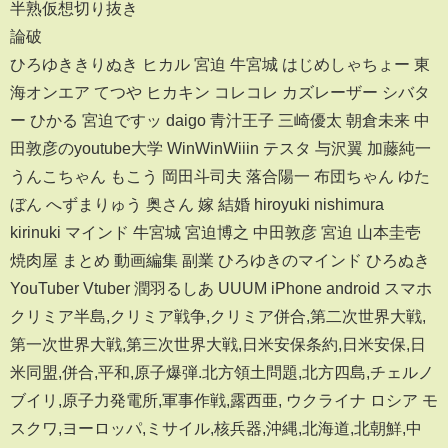
半熟仮想切り抜き
論破
ひろゆききりぬき ヒカル 宮迫 牛宮城 はじめしゃちょー 東
海オンエア てつや ヒカキン コレコレ カズレーザー シバタ
ー ひかる 宮迫ですッ daigo 青汁王子 三崎優太 朝倉未来 中
田敦彦のyoutube大学 WinWinWiiin テスタ 与沢翼 加藤純一
うんこちゃん もこう 岡田斗司夫 落合陽一 布団ちゃん ゆた
ぼん へずまりゅう 奥さん 嫁 結婚 hiroyuki nishimura
kirinuki マインド 牛宮城 宮迫博之 中田敦彦 宮迫 山本圭壱
焼肉屋 まとめ 動画編集 副業 ひろゆきのマインド ひろぬき
YouTuber Vtuber 潤羽るしあ UUUM iPhone android スマホ
クリミア半島,クリミア戦争,クリミア併合,第二次世界大戦,
第一次世界大戦,第三次世界大戦,日米安保条約,日米安保,日
米同盟,併合,平和,原子爆弾.北方領土問題,北方四島,チェルノ
ブイリ,原子力発電所,軍事作戦,露西亜, ウクライナ ロシア モ
スクワ,ヨーロッパ,ミサイル,核兵器,沖縄,北海道,北朝鮮,中