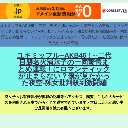
ユキミッフルAKB46！-二代目襲名火浦氷子の一同驚愕まとめ速報にロマンテ
ィックが止まらない？--僕が見たかった夜空！独女批判殺到激闘編--の一同驚
愕まとめ速報にロマンティックが止まらない？-僕の見たかった夜空編--僕の
見たかった星空編-
ユキミッフル--AKB46！--二代
目襲名火浦氷子の一同驚愕ま
とめ速報！にロマンティック
が止まらない？僕が見たかっ
た夜空-独女批判殺到激闘編
腐女子＜お客様皆様が掲載の記事等へアクセス、閲覧、こちらのサービ
スを利用される事でかろうじて運営できています＞本日は足元が悪い中
ご足労頂き誠に有難うございます。