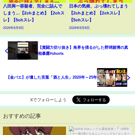
八田與一容疑者、完全に詰んで
日本の気候、ぶっ壊れてしまう
しまう…【2chまとめ】【2chス
【2chまとめ】【2chスレ】
レ】【5chスレ】
【5chスレ】
2026年8月8日
2026年8月8日
【貴闘力切り抜き】角界を揺るがした野球賭博の真
相暴露#shorts
【金バエ】が遺した言葉「酒と人生」2020年～25年
Xでフォローしよう
おすすめの記事