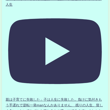
人生
親は子育てに失敗した」子は人生に失敗した。負けに気付きも
う手遅れで逆転一発manなんかありません、 残りの人生、貧し