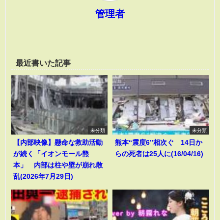
管理者
最近書いた記事
未分類
未分類
【内部映像】懸命な救助活動
熊本“震度6”相次ぐ 14日か
が続く「イオンモール熊
らの死者は25人に(16/04/16)
本」 内部は柱や壁が崩れ散
乱(2026年7月29日)