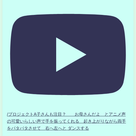
/プロジェクトA子さんも注目？ お母さんだよ とアニメ声
の可愛いらしい声で手を振ってくれる 起き上がりながら両手
をパタパタさせて 右へ左へと ダンスする