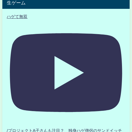
生ゲーム
ハゲて無双
/プロジェクトA子さんも注目？ 独身ハゲ僧侶のサンドイッチ