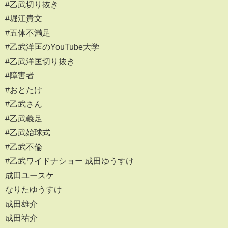
#乙武切り抜き
#堀江貴文
#五体不満足
#乙武洋匡のYouTube大学
#乙武洋匡切り抜き
#障害者
#おとたけ
#乙武さん
#乙武義足
#乙武始球式
#乙武不倫
#乙武ワイドナショー 成田ゆうすけ
成田ユースケ
なりたゆうすけ
成田雄介
成田祐介