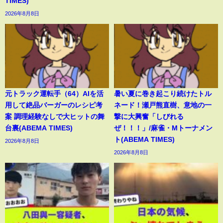
TIMES)
2026年8月8日
元トラック運転手（64）AIを活
暑い夏に巻き起こり続けたトル
用して絶品バーガーのレシピ考
ネード！瀬戸熊直樹、意地の一
案 調理経験なしで大ヒットの舞
撃に大興奮「しびれる
台裏(ABEMA TIMES)
ぜ！！！」/麻雀・Mトーナメン
ト(ABEMA TIMES)
2026年8月8日
2026年8月8日