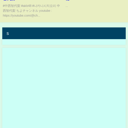
#中西智代梨 #akb48 #나카니시치요리 中
...
西智代梨 ちよチャンネル youtube :
https://youtube.com/@ch...
s