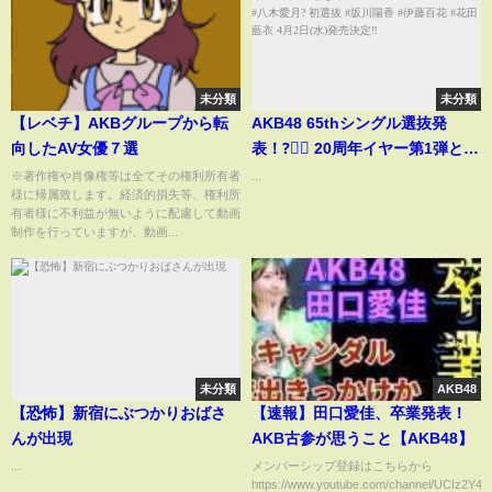
未分類
未分類
【レベチ】AKBグループから転
AKB48 65thシングル選抜発
向したAV女優７選
表！?ིྀ 20周年イヤー第1弾とな
るニューシングル? センター #八
※著作権や肖像権等は全てその権利所有者
...
様に帰属致します。経済的損失等、権利所
木愛月? 初選抜 #坂川陽香 #伊藤
有者様に不利益が無いように配慮して動画
百花 #花田藍衣 4月2日(水)発売
制作を行っていますが、動画...
決定‼️
未分類
AKB48
【恐怖】新宿にぶつかりおばさ
【速報】田口愛佳、卒業発表！
んが出現
AKB古参が思うこと【AKB48】
...
メンバーシップ登録はこちらから
https://www.youtube.com/channel/UCIz2Y4