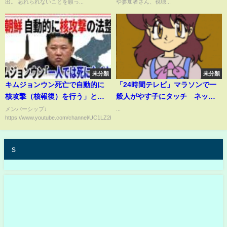
出。 忘れられないことを願っ...
や参加者さん、視聴...
大歓迎♪
未分類
未分類
キムジョンウン死亡で自動的に
「24時間テレビ」マラソンで一
核攻撃（核報復）を行う」とい
般人がやす子にタッチ ネット
う北朝鮮の核戦略
猛非難「女性の胸触るなんて信
メンバーシップ↓
...
https://www.youtube.com/channel/UC1LZ2bCB7jfp7iT498AW5dg/join...
じられない」
s