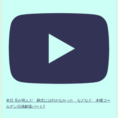
本日 兄が死んだ 葬式には行かなかった などなど 木曜ゴー
ルデン日浦劇場パート7