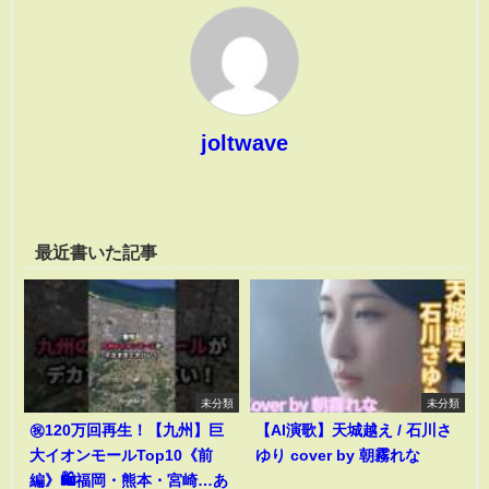
joltwave
最近書いた記事
未分類
未分類
㊗️120万回再生！【九州】巨
【AI演歌】天城越え / 石川さ
大イオンモールTop10《前
ゆり cover by 朝霧れな
編》🛍️福岡・熊本・宮崎…あ