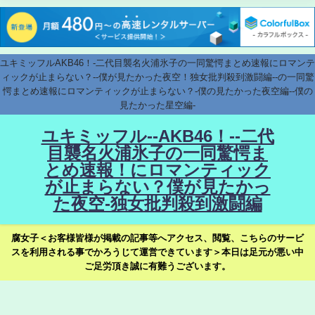
ユキミッフルAKB46！-二代目襲名火浦氷子の一同驚愕まとめ速報にロマンテ
ィックが止まらない？--僕が見たかった夜空！独女批判殺到激闘編--の一同驚
愕まとめ速報にロマンティックが止まらない？-僕の見たかった夜空編--僕の
見たかった星空編-
ユキミッフル--AKB46！--二代
目襲名火浦氷子の一同驚愕ま
とめ速報！にロマンティック
が止まらない？僕が見たかっ
た夜空-独女批判殺到激闘編
腐女子＜お客様皆様が掲載の記事等へアクセス、閲覧、こちらのサービ
スを利用される事でかろうじて運営できています＞本日は足元が悪い中
ご足労頂き誠に有難うございます。