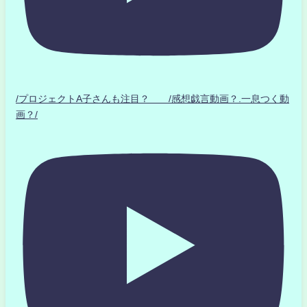
/プロジェクトA子さんも注目？ /感想戯言動画？.一息つく動
画？/