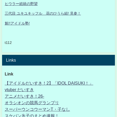
ヒウラー総統の野望
三代目 ユキユキッフル 花のひうら組! 見参！
魁!!アイドル塾!
t112
Links
Link
【アイドルだいすき！2】「IDOL DAISUKI！」
vtuber だいすき
アニメだいすき！26-
オラシオンの競馬グランプリ
スーパーウンコウーマンT・子なし
スケバン氷子のまとめ速報！