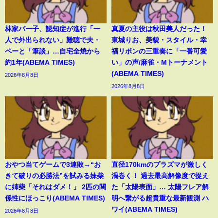
林家パー子、認知症が進行「一
真夏の主役は秋田美人だった！
人で外出られない」難聴で夫・
東城りお、美貌・スタイル・幸
ペーと「筆談」…自宅全焼から
福リボンの三重奏に「一番可愛
約1年(ABEMA TIMES)
い」の声/麻雀・Mトーナメント
(ABEMA TIMES)
2026年8月8日
2026年8月8日
おやつ当てゲームで3連敗→“お
直径170kmのプラズマが激しく
きて破りの必勝法”を試みる妹柴
渦巻く！ 過去最高解像度で捉え
に姉柴「それはダメ！」 2匹の関
た「太陽表面」… 太陽フレア解
係性にほっこり(ABEMA TIMES)
明へ繋がる超貴重な最新観測 ハ
ワイ(ABEMA TIMES)
2026年8月8日