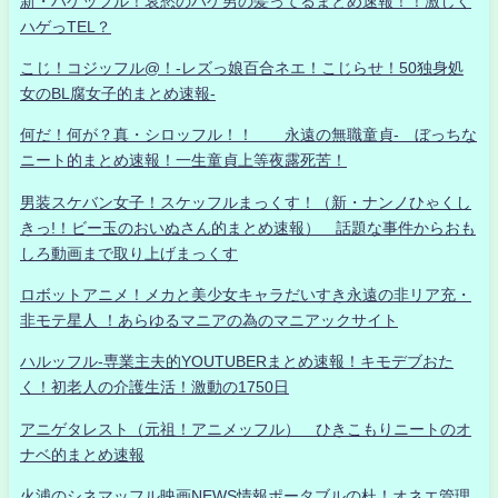
新・ハゲッフル！哀愁のハゲ男の髪ってるまとめ速報！！激しく
ハゲっTEL？
こじ！コジッフル@！-レズっ娘百合ネエ！こじらせ！50独身処
女のBL腐女子的まとめ速報-
何だ！何が？真・シロッフル！！ 永遠の無職童貞- ぼっちな
ニート的まとめ速報！一生童貞上等夜露死苦！
男装スケバン女子！スケッフルまっくす！（新・ナンノひゃくし
きっ!！ビー玉のおいぬさん的まとめ速報） 話題な事件からおも
しろ動画まで取り上げまっくす
ロボットアニメ！メカと美少女キャラだいすき永遠の非リア充・
非モテ星人 ！あらゆるマニアの為のマニアックサイト
ハルッフル-専業主夫的YOUTUBERまとめ速報！キモデブおた
く！初老人の介護生活！激動の1750日
アニゲタレスト（元祖！アニメッフル） ひきこもりニートのオ
ナベ的まとめ速報
火浦のシネマッフル映画NEWS情報ポータブルの杜！オネエ管理