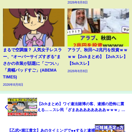
2026年8月8日
まるで空調服？ 人気女子レスラ
アラブ、秋田へ2兆円を投資ｗｗ
ー、“オーバーサイズすぎる”ま
ｗｗ【2chまとめ】【2chスレ】
さかの衣装が話題に「ごつい」
【5chスレ】
「肩幅パッドすご」(ABEMA
2026年8月8日
TIMES)
2026年8月8日
【2chまとめ】ワイ違法賭博の客、逮捕の恐怖に震
える…→スレ民「ざまああああああああｗｗｗ」
「震えて眠れよ」【ゆっくり】
【乙武×堀江貴文】あのタイミングで●●すると逮捕