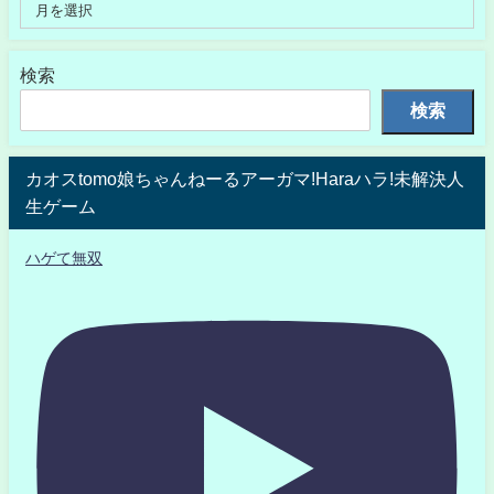
検索
検索
カオスtomo娘ちゃんねーるアーガマ!Haraハラ!未解決人
生ゲーム
ハゲて無双