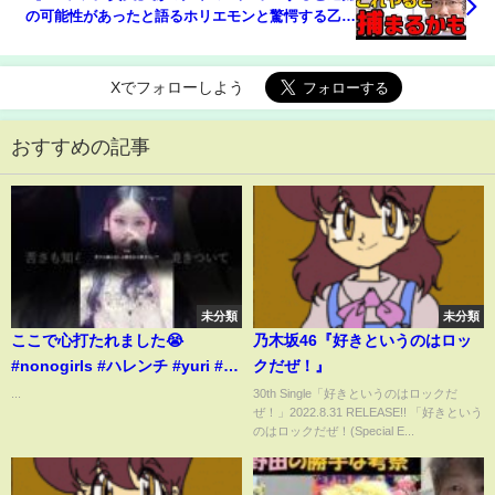
の可能性があったと語るホリエモンと驚愕する乙武
さん【切り抜き】【フルテロップ】
Xでフォローしよう
おすすめの記事
未分類
未分類
ここで心打たれました😭
乃木坂46『好きというのはロッ
#nonogirls #ハレンチ #yuri #ノ
クだぜ！』
ノガ #オーディション #オーディ
...
30th Single「好きというのはロックだ
ぜ！」2022.8.31 RELEASE!! 「好きという
ション番組 #HANA
のはロックだぜ！(Special E...