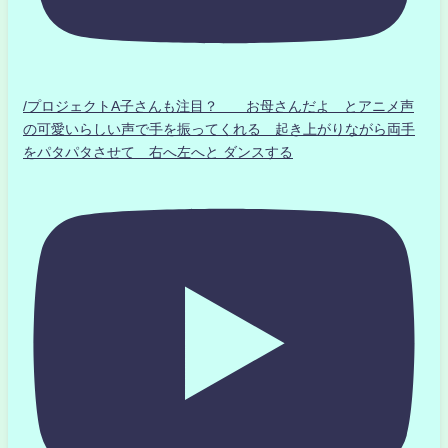
/プロジェクトA子さんも注目？ お母さんだよ とアニメ声
の可愛いらしい声で手を振ってくれる 起き上がりながら両手
をパタパタさせて 右へ左へと ダンスする