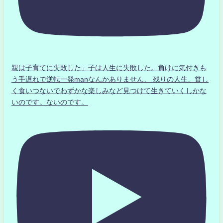
親は子育てに失敗した」子は人生に失敗した。負けに気付きも
う手遅れで逆転一発manなんかありません、 残りの人生、貧し
く食いつないでわずかな楽しみなど見つけて生きていくしかな
いのです。ないのです。