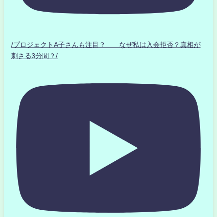
/プロジェクトA子さんも注目？ なぜ私は入会拒否？真相が
刺さる3分間？/