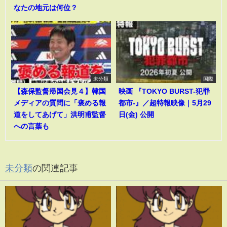
なたの地元は何位？
未分類
国際
【森保監督帰国会見４】韓国
映画 『TOKYO BURST-犯罪
メディアの質問に「褒める報
都市-』／超特報映像｜5月29
道をしてあげて」洪明甫監督
日(金) 公開
への言葉も
未分類
の関連記事