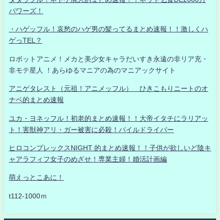
パワーズ！
・ハゲッフル！哀愁のハゲ男の髪ってるまとめ速報！！激しくハ
ゲっTEL？
ロボットアニメ！メカと美少女キャラだいすき永遠の非リア充・
非モテ星人 ！あらゆるマニアの為のマニアックサイト
アニゲタレスト（元祖！アニメッフル） ひきこもりニートのオ
ナベ的まとめ速報
ユカ・ヨネッフル！初老的まとめ速報！！大帝イタチにラリアッ
ト！害獣神アリ・ガー被害に必殺！パイルドライバー
ヒロコンプレックスNIGHT 的まとめ速報！！子供が欲しいど陰キ
ャアラフィフ女子のめざせ！専業主婦！婚活計画編
萌えっとこあに！
t112-1000ｍ