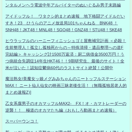
ンタルメンヘラ電波中年アルバイターのぬいぐるみ男子末路編
アイドッフル！ ワタクシ的まとめ速報 地下格闘アイドルだい
すき！23 ひうらのアニメ放送局101ちゃんねる BNK48 ！
SNH48！JKT48！MNL48！SGO48！GNZ48！STU48！SKE48
ヒウラッフルのハーニーフィニッシュゴミ屋敷補完計画 ＜必殺！
生前整理人！孤立し孤独死からの～特殊清掃・遺品整理への道F
完結編＞ キャッシング計1500万返済：厨二病借金3500万円！う
つ病統合失調症14年生HKT46！！9期研究生、最後のサイト！全
米が泣いた！認知症鬱病60代のラストサイト絶賛！公開中
魔法熟女/美魔女ッ娘メグみみちゃんのニートッフルステーション
MAX！ ニート仙人仙女の映画三昧老後生活！（無職孤独居老人的
まとめ速報Z)]
乙女系腐男子のオカマッフルMAX2- FX！オ・カマトレーダーの
逆襲！！ 極道のオカマたち編（おもしろ動画まとめ速報）
スーパーウンコ！