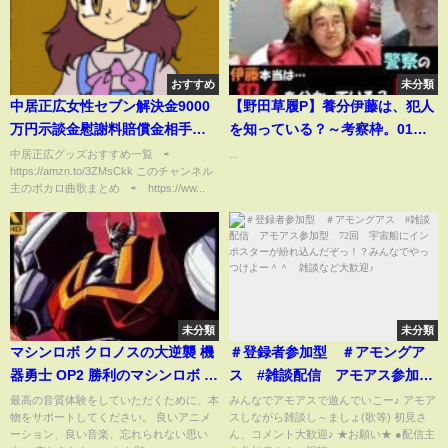
おすすめ
未分類
中居正広女性セブン解決金9000
【野田草履P】養分伊藤は、犯人
万円示談金慰謝料賠償金相手誰
を知っている？～考察枠。01月
名前特定女性芸能人女優俳優タ
26日#養分伊藤#野田草履P
中居正広グッズおすすめ一覧 ⇨
...
https://amzn.to/3ZMsCkk このチャンネル
レント事務所週刊誌渡邊渚中居
主のボカロ曲歌まとめ ⇨ https://ww...
君ニュース詳細中嶋優一Pフジテ
レビアナウンサー編集幹部ダウ
ンタウン松本人志
未分類
未分類
マシンロボ クロノスの大逆襲 機
＃登録者参加型 ＃アモングア
器勇士 OP2 勝利のマシンロボ AI
ス #雑談配信 アモアス参加
4K 中日字幕 (MAD·AMV) (回憶
型 72回 宇宙船にインポスタ
最高の音質体験をしていただくために、本
みんなでアモアスで遊んでいこー♪ アモア
物をサポートしてください。 良いアニメ
スしながら雑談し～ましょ(歌等) 初見さ
系列#40)
ーが紛れ込んだぞっ！？みんな
ーション、良い音楽、忘れられない思い
ん、コメント大歓迎♪ ★お願い★ ●配信主
でやっつけよー＾＾ 雑談など