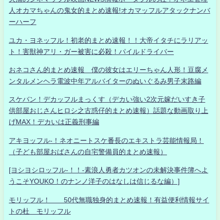
人オカマちゃんの鬼女的まとめ速報!オカマッフルアタックナンバ
ーハーフ
ユカ・ヨネッフル！初老的まとめ速報！！大帝イタチにラリアッ
ト！害獣神アリ・ガー被害に必殺！パイルドライバー
おネコさん的まとめ速報 僕の彼女はエリーちゃん人形！豆腐メ
ンタルメンヘラ電波中年アルバイターのぬいぐるみ男子末路編
スケバン！デカッフルまっくす（デカい強い2次元嫁だいすき子
供部屋おじさんヒロシ之古惑仔的まとめ速報）話題な動画取り上
げMAX！デカいは正義刑事編
アキヨッフル-！ネオニートスケ番長のエキストラ芸能情報局！
（子ども部屋おばさんの自宅警備員的まとめ速報）
[ヨシヨシロッフル-！！-素浪人勇者カツオンの未解決事件簿へよ
うこそYOUKO！のナンノ洋子のはなしは信じるな編）]
モリッフル！ 50代無職独身的まとめ速報！有益便利情報サイ
トの杜 モリッフル