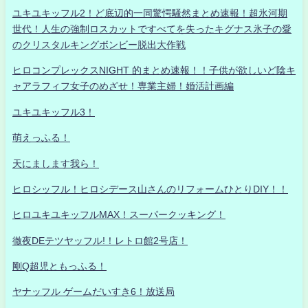
ユキユキッフル2！ど底辺的一同驚愕騒然まとめ速報！超氷河期
世代！人生の強制ロスカットですべてを失ったキグナス氷子の愛
のクリスタルキングボンビー脱出大作戦
ヒロコンプレックスNIGHT 的まとめ速報！！子供が欲しいど陰キ
ャアラフィフ女子のめざせ！専業主婦！婚活計画編
ユキユキッフル3！
萌えっふる！
天にまします我ら！
ヒロシッフル！ヒロシデース山さんのリフォームひとりDIY！！
ヒロユキユキッフルMAX！スーパークッキング！
徹夜DEテツヤッフル!！レトロ館2号店！
剛Q超児ともっふる！
ヤナッフル ゲームだいすき6！放送局