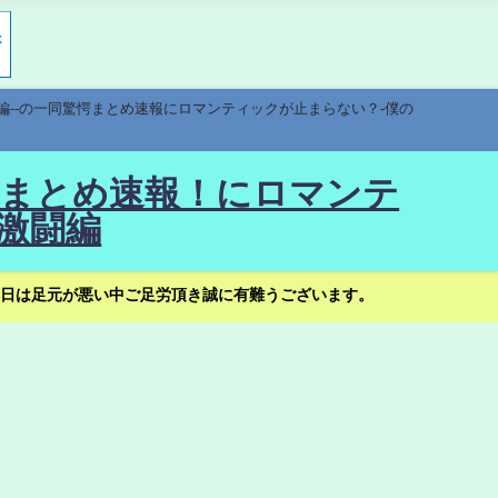
編--の一同驚愕まとめ速報にロマンティックが止まらない？-僕の
驚愕まとめ速報！にロマンテ
激闘編
日は足元が悪い中ご足労頂き誠に有難うございます。