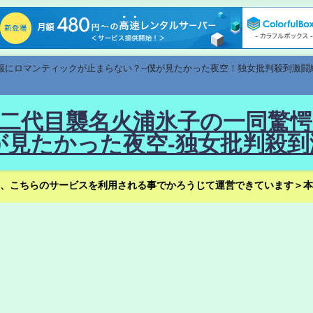
速報にロマンティックが止まらない？--僕が見たかった夜空！独女批判殺到激闘
！--二代目襲名火浦氷子の一同
見たかった夜空-独女批判殺到
、こちらのサービスを利用される事でかろうじて運営できています＞本