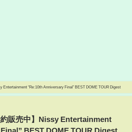
【DVD&Blu-ray先行予約販売中】Nissy Entertainment “Re:10th Anniversary Final” BEST DOME TOUR Digest
販売中】Nissy Entertainment
y Final” BEST DOME TOUR Digest