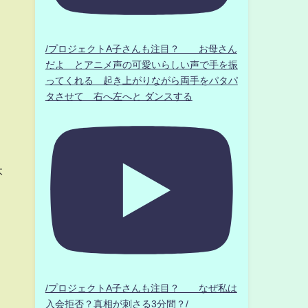
/プロジェクトA子さんも注目？ お母さん
だよ とアニメ声の可愛いらしい声で手を振
ってくれる 起き上がりながら両手をパタパ
タさせて 右へ左へと ダンスする
本
/プロジェクトA子さんも注目？ なぜ私は
入会拒否？真相が刺さる3分間？/