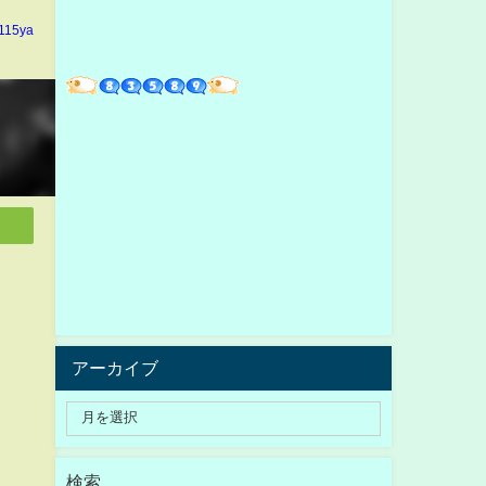
n115ya
アーカイブ
検索