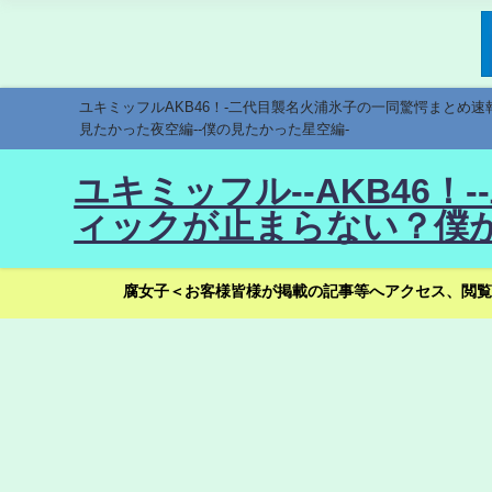
ユキミッフルAKB46！-二代目襲名火浦氷子の一同驚愕まとめ
見たかった夜空編--僕の見たかった星空編-
ユキミッフル--AKB46
ィックが止まらない？僕が
腐女子＜お客様皆様が掲載の記事等へアクセス、閲覧