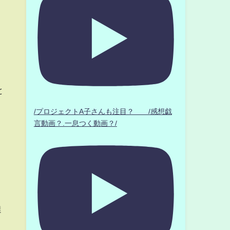
と
/プロジェクトA子さんも注目？ /感想戯
言動画？.一息つく動画？/
達