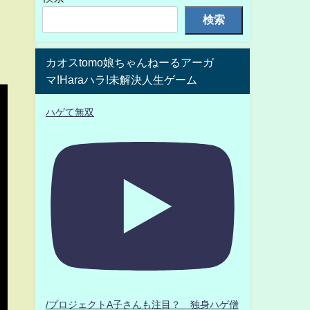
検索
カオスtomo娘ちゃんねーるアーガ
マ!Haraハラ!未解決人生ゲーム
ハゲて無双
/プロジェクトA子さんも注目？ 独身ハゲ僧