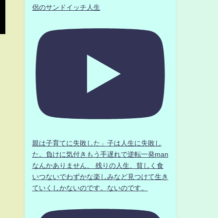
侶のサンドイッチ人生
親は子育てに失敗した」子は人生に失敗し
た。負けに気付きもう手遅れで逆転一発man
なんかありません、 残りの人生、貧しく食
いつないでわずかな楽しみなど見つけて生き
ていくしかないのです。ないのです。