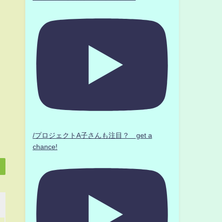
/プロジェクトA子さんも注目？ get a
chance!