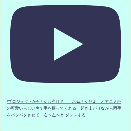
/プロジェクトA子さんも注目？ お母さんだよ とアニメ声
の可愛いらしい声で手を振ってくれる 起き上がりながら両手
をパタパタさせて 右へ左へと ダンスする