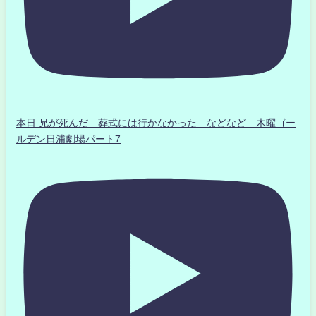
本日 兄が死んだ 葬式には行かなかった などなど 木曜ゴー
ルデン日浦劇場パート7