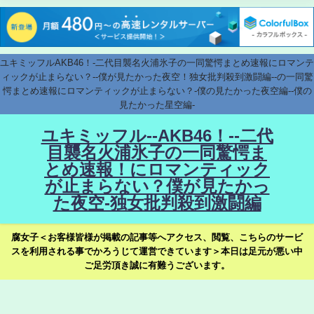
ユキミッフルAKB46！-二代目襲名火浦氷子の一同驚愕まとめ速報にロマンテ
ィックが止まらない？--僕が見たかった夜空！独女批判殺到激闘編--の一同驚
愕まとめ速報にロマンティックが止まらない？-僕の見たかった夜空編--僕の
見たかった星空編-
ユキミッフル--AKB46！--二代
目襲名火浦氷子の一同驚愕ま
とめ速報！にロマンティック
が止まらない？僕が見たかっ
た夜空-独女批判殺到激闘編
腐女子＜お客様皆様が掲載の記事等へアクセス、閲覧、こちらのサービ
スを利用される事でかろうじて運営できています＞本日は足元が悪い中
ご足労頂き誠に有難うございます。