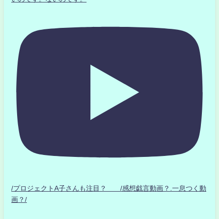
/プロジェクトA子さんも注目？ /感想戯言動画？.一息つく動
画？/