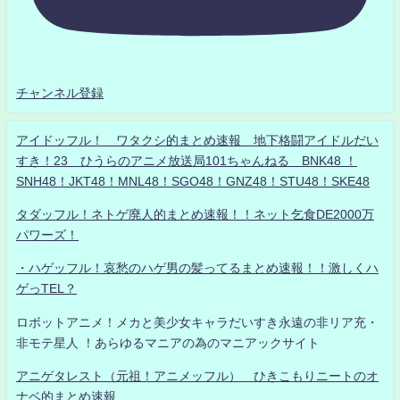
チャンネル登録
アイドッフル！ ワタクシ的まとめ速報 地下格闘アイドルだい
すき！23 ひうらのアニメ放送局101ちゃんねる BNK48 ！
SNH48！JKT48！MNL48！SGO48！GNZ48！STU48！SKE48
タダッフル！ネトゲ廃人的まとめ速報！！ネット乞食DE2000万
パワーズ！
・ハゲッフル！哀愁のハゲ男の髪ってるまとめ速報！！激しくハ
ゲっTEL？
ロボットアニメ！メカと美少女キャラだいすき永遠の非リア充・
非モテ星人 ！あらゆるマニアの為のマニアックサイト
アニゲタレスト（元祖！アニメッフル） ひきこもりニートのオ
ナベ的まとめ速報