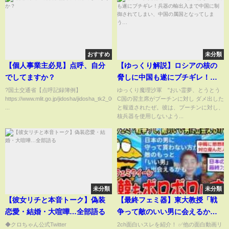
おすすめ
未分類
【個人事業主必見】点呼、自分
【ゆっくり解説】ロシアの核の
でしてますか？
脅しに中国も遂にブチギレ！兵
器の輸出入まで中国に制御され
?国土交通省【点呼記録簿例】
ゆっくり魔理沙軍 "おい霊夢、とうとう
https://www.mlit.go.jp/jidosha/jidosha_tk2_000162.html
C国の習主席がプーチンに対し ダメ出した
てしまい、中国の属国となって
...
と報道されたぜ。彼は、プーチンに対し、
しまう…
核兵器を使用しないよう...
未分類
未分類
【彼女リチと本音トーク】偽装
【最終フェミ器】東大教授「戦
恋愛・結婚・大喧嘩…全部語る
争って敵のいい男に会えるかも
♥」⇒なぜか中韓女性も目覚めさ
◆クロちゃん公式Twitter
2ch面白いスレを紹介！ ✅他の面白動画リ