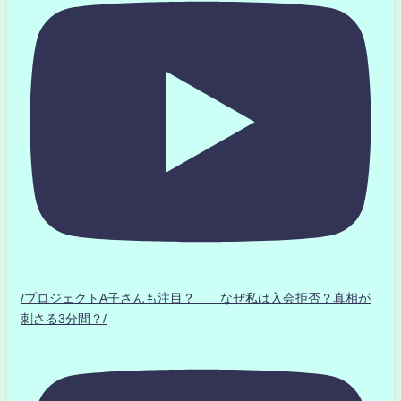
/プロジェクトA子さんも注目？ なぜ私は入会拒否？真相が
刺さる3分間？/