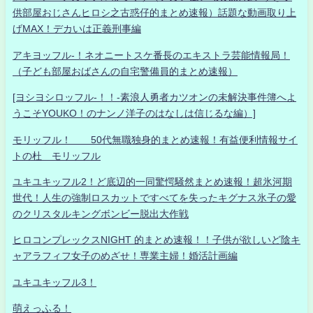
供部屋おじさんヒロシ之古惑仔的まとめ速報）話題な動画取り上
げMAX！デカいは正義刑事編
アキヨッフル-！ネオニートスケ番長のエキストラ芸能情報局！
（子ども部屋おばさんの自宅警備員的まとめ速報）
[ヨシヨシロッフル-！！-素浪人勇者カツオンの未解決事件簿へよ
うこそYOUKO！のナンノ洋子のはなしは信じるな編）]
モリッフル！ 50代無職独身的まとめ速報！有益便利情報サイ
トの杜 モリッフル
ユキユキッフル2！ど底辺的一同驚愕騒然まとめ速報！超氷河期
世代！人生の強制ロスカットですべてを失ったキグナス氷子の愛
のクリスタルキングボンビー脱出大作戦
ヒロコンプレックスNIGHT 的まとめ速報！！子供が欲しいど陰キ
ャアラフィフ女子のめざせ！専業主婦！婚活計画編
ユキユキッフル3！
萌えっふる！