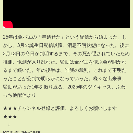
25年は金バエの「年越せた」という配信から始まった。し
かし、3月の誕生日配信以降、消息不明状態になった。後に
3月13日の命日が判明するまで、その死が隠されていたため
推測、憶測が入り乱れた。騒動は金バエを偲ぶ会が開かれ
るまで続いた。年の後半は、唯我の裁判。これまで不明だ
ったことが公判で明らかになっていった。様々な出来事、
騒動があった1年を振り返る。2025年のツイキャス、ふわ
っち他配信より
★★★チャンネル登録と評価、よろしくお願いします
★★★
↓
KP劇場 @kp2865