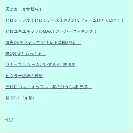
天にまします我ら！
ヒロシッフル！ヒロシデース山さんのリフォームひとりDIY！！
ヒロユキユキッフルMAX！スーパークッキング！
徹夜DEテツヤッフル!！レトロ館2号店！
剛Q超児ともっふる！
ヤナッフル ゲームだいすき6！放送局
ヒウラー総統の野望
三代目 ユキユキッフル 花のひうら組! 見参！
魁!!アイドル塾!
t112