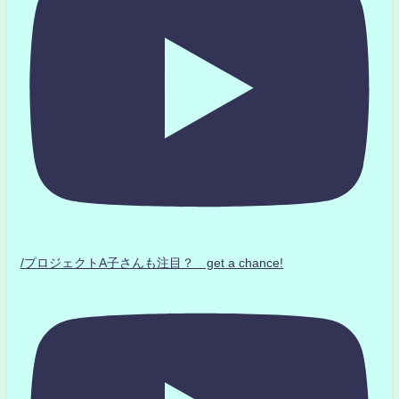
/プロジェクトA子さんも注目？ get a chance!