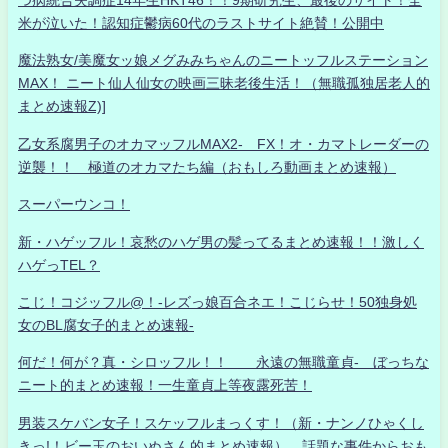
米が泣いた！認知症鬱病60代のラストサイト絶賛！公開中
魔法熟女/美魔女ッ娘メグみみちゃんのニートッフルステーション
MAX！ ニート仙人仙女の映画三昧老後生活！（無職孤独居老人的
まとめ速報Z)]
乙女系腐男子のオカマッフルMAX2- FX！オ・カマトレーダーの
逆襲！！ 極道のオカマたち編（おもしろ動画まとめ速報）
スーパーウンコ！
新・ハゲッフル！哀愁のハゲ男の髪ってるまとめ速報！！激しく
ハゲっTEL？
こじ！コジッフル@！-レズっ娘百合ネエ！こじらせ！50独身処
女のBL腐女子的まとめ速報-
何だ！何が？真・シロッフル！！ 永遠の無職童貞- ぼっちな
ニート的まとめ速報！一生童貞上等夜露死苦！
男装スケバン女子！スケッフルまっくす！（新・ナンノひゃくし
きっ!！ビー玉のおいぬさん的まとめ速報） 話題な事件からおも