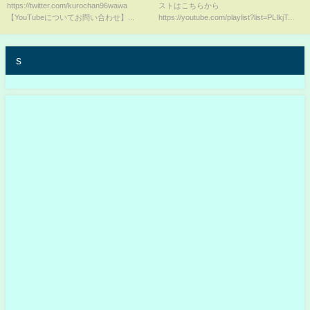
https://twitter.com/kurochan96wawa
ストはこちらから
せる…【2ch面白いスレ】
【YouTubeについてお問い合わせ】...
https://youtube.com/playlist?list=PLIkjT...
s