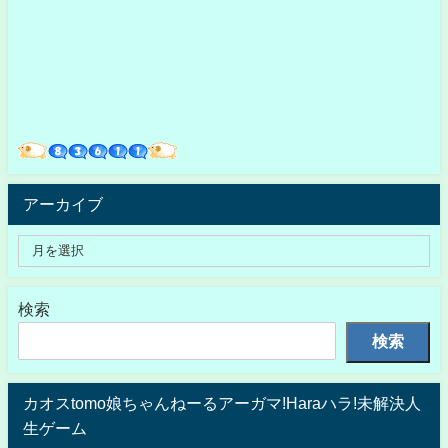
アーカイブ
検索
検索
カオスtomo娘ちゃんねーるアーガマ!Haraハラ!未解決人
生ゲーム