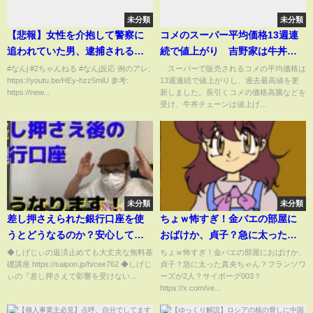
未分類
未分類
【悲報】女性を介抱して警察に
コメのスーパー平均価格13週連
追われていた男、逮捕される【5
続で値上がり 吉野家は牛丼大
ちゃんねる】
盛など値上げ(2025年4月7日)
#なんj #2ちゃんねる #なんj反応 例のアレ:
スーパーで販売されるコメの平均価格は
https://youtu.be/HEy-hzz5mlU 参考:
13週連続で値上がりし、過去最高値を更
https://new...
新しました。長引くコメの価格高騰などを
受け、牛丼チェーンは値上げ...
未分類
未分類
差し押さえられた銀行口座を使
ちょｗ怖すぎ！金バエの部屋に
うとどうなるのか？安心して使
おばけか、貞子？急に太った真
ってもいいのかどうか？差し押
央ちゃん？フランソワーズが2
◆しげじぃの返済止めても大丈夫な無料基
ちょｗ怖すぎ！金バエの部屋におばけか、
礎講座 https://saipon.jp/h/cee762 ◆しげじ
貞子？急に太った真央ちゃん？フランソワ
さえ前と後の銀行口座のお話し
人？サイボーグ003？真央ちゃん
ぃの『差し押さえで影響を受けない...
ーズが2人？サイボーグ003？
です。
トレンドおめでとう
https://x.com/ve...