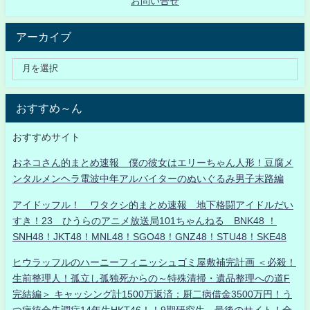
お問い合せ
アーカイブ
おすすめ～ん
おすすめサイト
おネコさん的まとめ速報 僕の彼女はエリーちゃん人形！豆腐メ
ンタルメンヘラ電波中年アルバイターのぬいぐるみ男子末路編
アイドッフル！ ワタクシ的まとめ速報 地下格闘アイドルだい
すき！23 ひうらのアニメ放送局101ちゃんねる BNK48 ！
SNH48！JKT48！MNL48！SGO48！GNZ48！STU48！SKE48
ヒウラッフルのハーニーフィニッシュゴミ屋敷補完計画 ＜必殺！
生前整理人！孤立し孤独死からの～特殊清掃・遺品整理への道F
完結編＞ キャッシング計1500万返済：厨二病借金3500万円！う
つ病統合失調症14年生HKT46！！9期研究生、最後のサイト！全