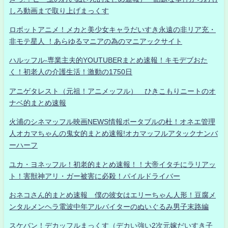
しろ動画まで取り上げまっくす
ロボットアニメ！メカと美少女キャラだいすき永遠の非リア充・
非モテ星人 ！あらゆるマニアの為のマニアックサイト
ハルッフル-専業主夫的YOUTUBERまとめ速報！キモデブおた
く！初老人の介護生活！激動の1750日
アニゲタレスト（元祖！アニメッフル） ひきこもりニートのオ
ナベ的まとめ速報
火浦のシネマッフル映画NEWS情報ポータブルの杜！オネエ管理
人オカマちゃんの鬼女的まとめ速報!オカマッフルアタックナンバ
ーハーフ
ユカ・ヨネッフル！初老的まとめ速報！！大帝イタチにラリアッ
ト！害獣神アリ・ガー被害に必殺！パイルドライバー
おネコさん的まとめ速報 僕の彼女はエリーちゃん人形！豆腐メ
ンタルメンヘラ電波中年アルバイターのぬいぐるみ男子末路編
スケバン！デカッフルまっくす（デカい強い2次元嫁だいすき子