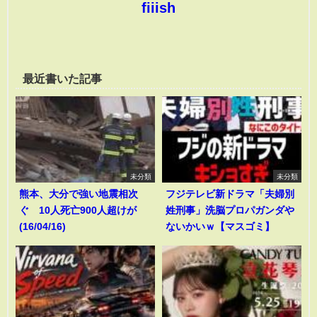
fiiish
最近書いた記事
未分類
未分類
熊本、大分で強い地震相次
フジテレビ新ドラマ「夫婦別
ぐ 10人死亡900人超けが
姓刑事」洗脳プロパガンダや
(16/04/16)
ないかいｗ【マスゴミ】