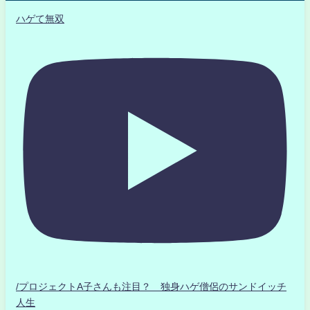
ハゲて無双
/プロジェクトA子さんも注目？ 独身ハゲ僧侶のサンドイッチ
人生