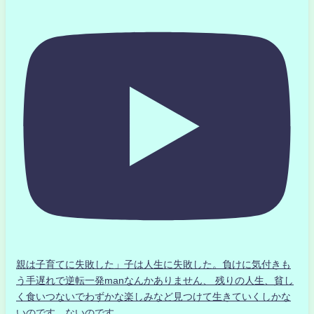
親は子育てに失敗した」子は人生に失敗した。負けに気付きも
う手遅れで逆転一発manなんかありません、 残りの人生、貧し
く食いつないでわずかな楽しみなど見つけて生きていくしかな
いのです。ないのです。