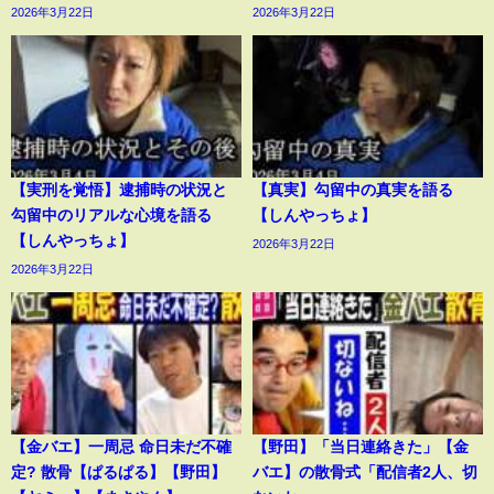
2026年3月22日
2026年3月22日
【実刑を覚悟】逮捕時の状況と
【真実】勾留中の真実を語る
勾留中のリアルな心境を語る
【しんやっちょ】
【しんやっちょ】
2026年3月22日
2026年3月22日
【金バエ】一周忌 命日未だ不確
【野田】「当日連絡きた」【金
定? 散骨【ぱるぱる】【野田】
バエ】の散骨式「配信者2人、切