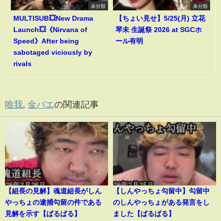
未分類
未分類
MULTISUB💥New Drama
【ちょい見せ】5/25(月) 立花
Launch💥《Nirvana of
琴未 生誕祭 2026 at SGCホ
Speed》After being
ール有明
sabotaged viciously by
rivals
唯我
,
金バエ
の関連記事
【組長の見解】魂道組長がしん
【しんやっちょ勾留中】勾留中
やっちょの逮捕勾留の件である
のしんやっちょがある発言をし
見解を示す【ぱるぱる】
ました【ぱるぱる】