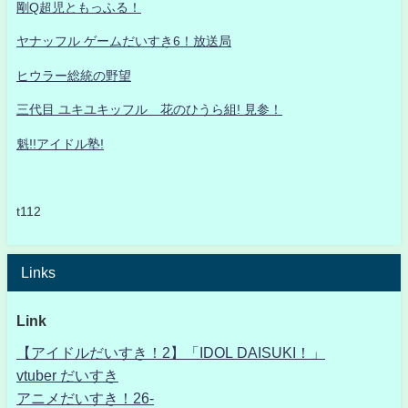
剛Q超児ともっふる！
ヤナッフル ゲームだいすき6！放送局
ヒウラー総統の野望
三代目 ユキユキッフル 花のひうら組! 見参！
魁!!アイドル塾!
t112
Links
Link
【アイドルだいすき！2】「IDOL DAISUKI！」
vtuber だいすき
アニメだいすき！26-