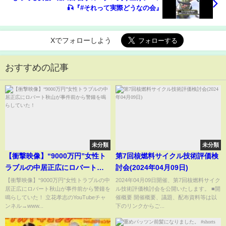
🎣『#それって実際どうなの会』
Xでフォローしよう
おすすめの記事
未分類
未分類
【衝撃映像】“9000万円”女性ト
第7回核燃料サイクル技術評価検
ラブルの中居正広にロバート秋
討会(2024年04月09日)
山が事件前から警鐘を鳴らして
【衝撃映像】“9000万円”女性トラブルの中
2024年04月09日開催、第7回核燃料サイク
居正広にロバート秋山が事件前から警鐘を
ル技術評価検討会を公開いたします。 ■開
いた！
鳴らしていた！ 立花孝志のYouTubeチャ
催概要 開催概要、議題、配布資料等は以
ンネル→www...
下のリンクからご...