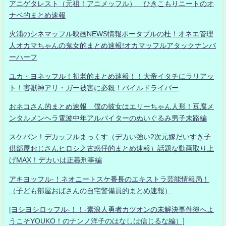
アニゲタレスト（元祖！アニメッフル） ひきこもりニートのオ
ナベ的まとめ速報
火浦のシネマッフル映画NEWS情報ポータブルの杜！オネエ管理
人オカマちゃんの鬼女的まとめ速報!オカマッフルアタックナンバ
ーハーフ
ユカ・ヨネッフル！初老的まとめ速報！！大帝イタチにラリアッ
ト！害獣神アリ・ガー被害に必殺！パイルドライバー
おネコさん的まとめ速報 僕の彼女はエリーちゃん人形！豆腐メ
ンタルメンヘラ電波中年アルバイターのぬいぐるみ男子末路編
スケバン！デカッフルまっくす（デカい強い2次元嫁だいすき子
供部屋おじさんヒロシ之古惑仔的まとめ速報）話題な動画取り上
げMAX！デカいは正義刑事編
アキヨッフル-！ネオニートスケ番長のエキストラ芸能情報局！
（子ども部屋おばさんの自宅警備員的まとめ速報）
[ヨシヨシロッフル-！！-素浪人勇者カツオンの未解決事件簿へよ
うこそYOUKO！のナンノ洋子のはなしは信じるな編）]