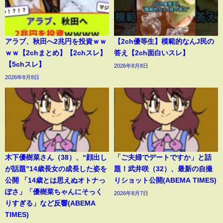
アラブ、秋田へ2兆円を投資ｗｗ
【2ch優等生】模範的なんJ民の
ｗｗ【2chまとめ】【2chスレ】
答え【2ch面白いスレ】
【5chスレ】
2026年8月8日
2026年8月8日
木下優樹菜さん（38）、“顔出し
「ご夫婦でデートですか」と話
が話題”14歳長女の成長した姿を
題！武井咲（32）、最新の自撮
公開 「14歳とは思えぬオトナっ
りショット公開(ABEMA TIMES)
ぽさ」「優樹菜ちゃんにそっく
2026年8月7日
りすぎる」など反響(ABEMA
TIMES)