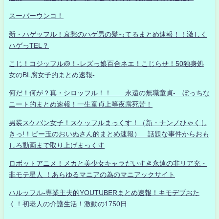
スーパーウンコ！
新・ハゲッフル！哀愁のハゲ男の髪ってるまとめ速報！！激しく
ハゲっTEL？
こじ！コジッフル@！-レズっ娘百合ネエ！こじらせ！50独身処
女のBL腐女子的まとめ速報-
何だ！何が？真・シロッフル！！ 永遠の無職童貞- ぼっちな
ニート的まとめ速報！一生童貞上等夜露死苦！
男装スケバン女子！スケッフルまっくす！（新・ナンノひゃくし
きっ!！ビー玉のおいぬさん的まとめ速報） 話題な事件からおも
しろ動画まで取り上げまっくす
ロボットアニメ！メカと美少女キャラだいすき永遠の非リア充・
非モテ星人 ！あらゆるマニアの為のマニアックサイト
ハルッフル-専業主夫的YOUTUBERまとめ速報！キモデブおた
く！初老人の介護生活！激動の1750日