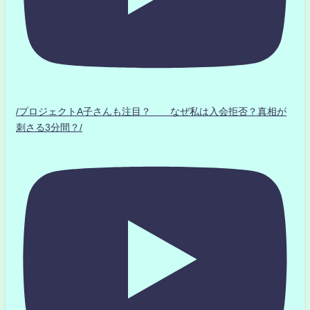
/プロジェクトA子さんも注目？ なぜ私は入会拒否？真相が
刺さる3分間？/