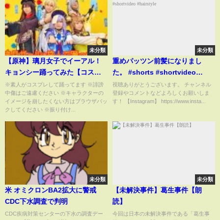
未分類
未分類
【原神】璃月女子でイーアル！
重めパッツン前髪になりまし
キョンシー踊ってみた【コスプ
た。 #shorts #shortvideo
レ】
#hairstyle
※素人がコスプレして踊ってます ※誹謗
視聴ありがとうございます。 チャンネル
中傷はご遠慮ください ※キャラクターの
登録やコメントなどよろしくお願いしま
イメージを崩したくない方はブラウザバッ
す！​ 【Instagram】 https://www.insta...
クしてください ※振り付け...
未分類
未分類
米 オミクロンBA2拡大に警戒
【未解決事件】葛生事件【朗
CDC下水調査で判明
読】
CDC疾病対策センターの下水の調査デー
今回は日本の未解決事件である「葛生事