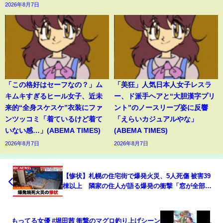
2026年8月7日
「この格好はセーフなの？」ム
「美狂」人気日本人女子レスラ
キムキすぎるヒール女子、近未
ー、ド派手ヘアと“大胆漢字プリ
来的“全身スケスケ”衣装にファ
ント”のノースリーブ姿に反響
ンツッコミ「着ているけど着て
「えらいカジュアルやな」
いない感…」(ABEMA TIMES)
(ABEMA TIMES)
2026年8月7日
2026年8月7日
【惨状】札幌の住宅街で爆発火災、5人死傷 被害39
棟以上 隣家の住人が語る爆発の衝撃「窓が全部割
れて飛び散って…」原因分からず近隣住民に募る不
安
もってる女優 #堀田茜 衝撃のマグロ釣り上げシーン