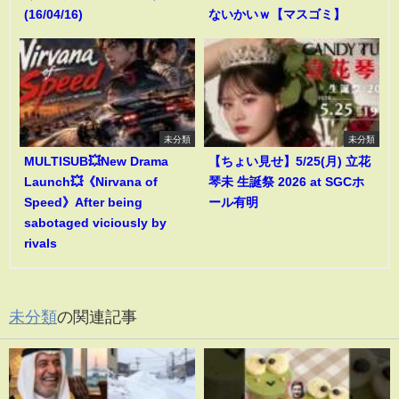
(16/04/16)
ないかいｗ【マスゴミ】
未分類
未分類
MULTISUB💥New Drama
【ちょい見せ】5/25(月) 立花
Launch💥《Nirvana of
琴未 生誕祭 2026 at SGCホ
Speed》After being
ール有明
sabotaged viciously by
rivals
未分類
の関連記事