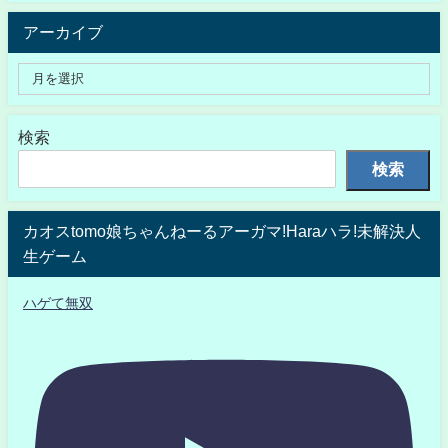
アーカイブ
検索
検索
カオスtomo娘ちゃんねーるアーガマ!Haraハラ!未解決人
生ゲーム
ハゲて無双