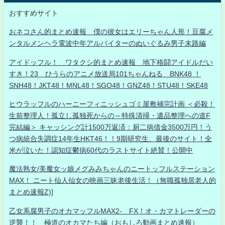
おすすめサイト
おネコさん的まとめ速報 僕の彼女はエリーちゃん人形！豆腐メ
ンタルメンヘラ電波中年アルバイターのぬいぐるみ男子末路編
アイドッフル！ ワタクシ的まとめ速報 地下格闘アイドルだい
すき！23 ひうらのアニメ放送局101ちゃんねる BNK48 ！
SNH48！JKT48！MNL48！SGO48！GNZ48！STU48！SKE48
ヒウラッフルのハーニーフィニッシュゴミ屋敷補完計画 ＜必殺！
生前整理人！孤立し孤独死からの～特殊清掃・遺品整理への道F
完結編＞ キャッシング計1500万返済：厨二病借金3500万円！う
つ病統合失調症14年生HKT46！！9期研究生、最後のサイト！全
米が泣いた！認知症鬱病60代のラストサイト絶賛！公開中
魔法熟女/美魔女ッ娘メグみみちゃんのニートッフルステーション
MAX！ ニート仙人仙女の映画三昧老後生活！（無職孤独居老人的
まとめ速報Z)]
乙女系腐男子のオカマッフルMAX2- FX！オ・カマトレーダーの
逆襲！！ 極道のオカマたち編（おもしろ動画まとめ速報）