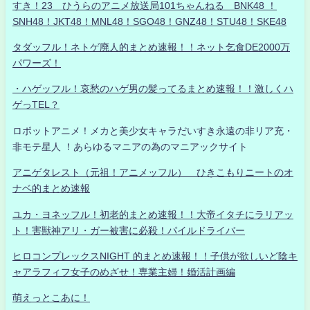
すき！23 ひうらのアニメ放送局101ちゃんねる BNK48 ！
SNH48！JKT48！MNL48！SGO48！GNZ48！STU48！SKE48
タダッフル！ネトゲ廃人的まとめ速報！！ネット乞食DE2000万
パワーズ！
・ハゲッフル！哀愁のハゲ男の髪ってるまとめ速報！！激しくハ
ゲっTEL？
ロボットアニメ！メカと美少女キャラだいすき永遠の非リア充・
非モテ星人 ！あらゆるマニアの為のマニアックサイト
アニゲタレスト（元祖！アニメッフル） ひきこもりニートのオ
ナベ的まとめ速報
ユカ・ヨネッフル！初老的まとめ速報！！大帝イタチにラリアッ
ト！害獣神アリ・ガー被害に必殺！パイルドライバー
ヒロコンプレックスNIGHT 的まとめ速報！！子供が欲しいど陰キ
ャアラフィフ女子のめざせ！専業主婦！婚活計画編
萌えっとこあに！