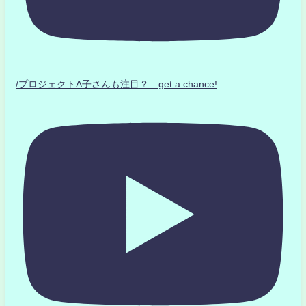
/プロジェクトA子さんも注目？ get a chance!