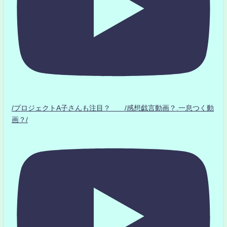
/プロジェクトA子さんも注目？ /感想戯言動画？.一息つく動
画？/