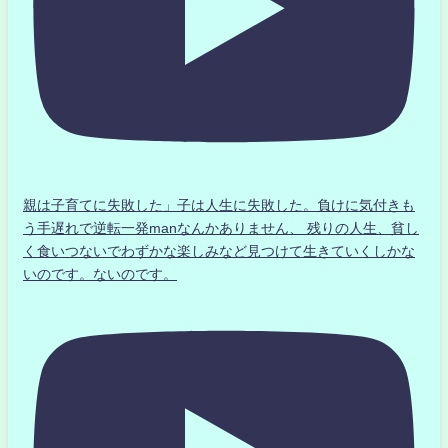
親は子育てに失敗した」子は人生に失敗した。負けに気付きも
う手遅れで逆転一発manなんかありません、 残りの人生、貧し
く食いつないでわずかな楽しみなど見つけて生きていくしかな
いのです。ないのです。