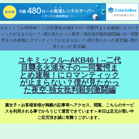
ユキミッフルAKB46！-二代目襲名火浦氷子の一同驚愕まとめ速報にロマンテ
ィックが止まらない？--僕が見たかった夜空！独女批判殺到激闘編--の一同驚
愕まとめ速報にロマンティックが止まらない？-僕の見たかった夜空編--僕の
見たかった星空編-
ユキミッフル--AKB46！--二代
目襲名火浦氷子の一同驚愕ま
とめ速報！にロマンティック
が止まらない？僕が見たかっ
た夜空-独女批判殺到激闘編
腐女子＜お客様皆様が掲載の記事等へアクセス、閲覧、こちらのサービ
スを利用される事でかろうじて運営できています＞本日は足元が悪い中
ご足労頂き誠に有難うございます。