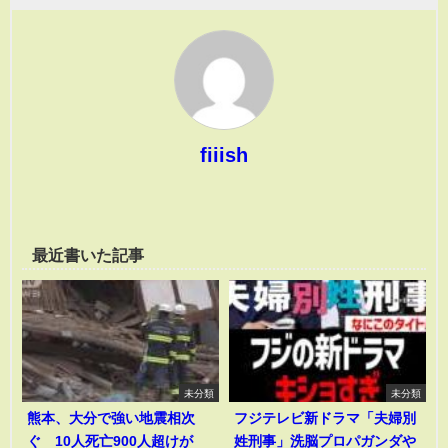
fiiish
最近書いた記事
未分類
未分類
熊本、大分で強い地震相次
フジテレビ新ドラマ「夫婦別
ぐ 10人死亡900人超けが
姓刑事」洗脳プロパガンダや