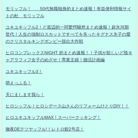
モリッフル！ 50代無職独身的まとめ速報！有益便利情報サイ
トの杜 モリッフル
ユキユキッフル2！ど底辺的一同驚愕騒然まとめ速報！超氷河期
世代！人生の強制ロスカットですべてを失ったキグナス氷子の愛
のクリスタルキングボンビー脱出大作戦
ヒロコンプレックスNIGHT 的まとめ速報！！子供が欲しいど陰キ
ャアラフィフ女子のめざせ！専業主婦！婚活計画編
ユキユキッフル3！
萌えっふる！
天にまします我ら！
ヒロシッフル！ヒロシデース山さんのリフォームひとりDIY！！
ヒロユキユキッフルMAX！スーパークッキング！
徹夜DEテツヤッフル!！レトロ館2号店！