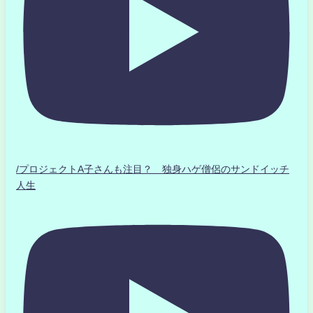
/プロジェクトA子さんも注目？ 独身ハゲ僧侶のサンドイッチ
人生