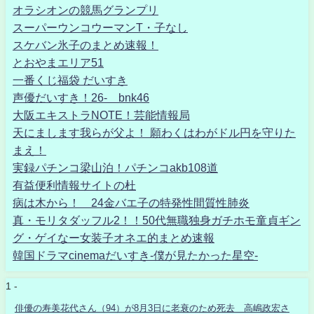
オラシオンの競馬グランプリ
スーパーウンコウーマンT・子なし
スケバン氷子のまとめ速報！
とおやまエリア51
一番くじ福袋 だいすき
声優だいすき！26- bnk46
大阪エキストラNOTE！芸能情報局
天にまします我らが父よ！ 願わくはわがドル円を守りた
まえ！
実録パチンコ梁山泊！パチンコakb108道
有益便利情報サイトの杜
病は木から！ 24金バエ子の特発性間質性肺炎
真・モリタダッフル2！！50代無職独身ガチホモ童貞ギン
グ・ゲイなー女装子オネエ的まとめ速報
韓国ドラマcinemaだいすき-僕が見たかった星空-
1 -
俳優の寿美花代さん（94）が8月3日に老衰のため死去 高嶋政宏さ