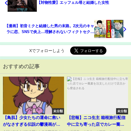
【対物性愛】エッフェル塔と結婚した女性
【漫画】初音ミクと結婚した男の末路。2次元のキャ
ラに恋、SNSで炎上…理解されないフィクトセクシ
ャルの現状【レイナの部屋ブラックワールド】
Xでフォローしよう
おすすめの記事
未分類
未分類
【鳥肌】少女たちの運命に救い
【悲報】ニコ生主 箱根旅行配信
がなさすぎる伝説の鬱漫画がヤ
中に立ち寄った店でカレー蕎麦
バい…【ゆっくり解説】
を注文しただけで店主から脅迫