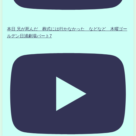
本日 兄が死んだ 葬式には行かなかった などなど 木曜ゴー
ルデン日浦劇場パート7