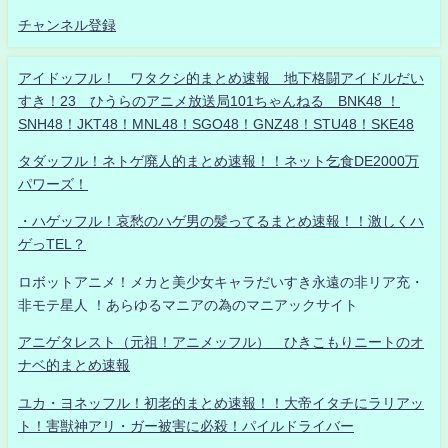
チャンネル登録
アイドッフル！ ワタクシ的まとめ速報 地下格闘アイドルだい
すき！23 ひうらのアニメ放送局101ちゃんねる BNK48 ！
SNH48！JKT48！MNL48！SGO48！GNZ48！STU48！SKE48
タダッフル！ネトゲ廃人的まとめ速報！！ネット乞食DE2000万
パワーズ！
・ハゲッフル！哀愁のハゲ男の髪ってるまとめ速報！！激しくハ
ゲっTEL？
ロボットアニメ！メカと美少女キャラだいすき永遠の非リア充・
非モテ星人 ！あらゆるマニアの為のマニアックサイト
アニゲタレスト（元祖！アニメッフル） ひきこもりニートのオ
ナベ的まとめ速報
ユカ・ヨネッフル！初老的まとめ速報！！大帝イタチにラリアッ
ト！害獣神アリ・ガー被害に必殺！パイルドライバー