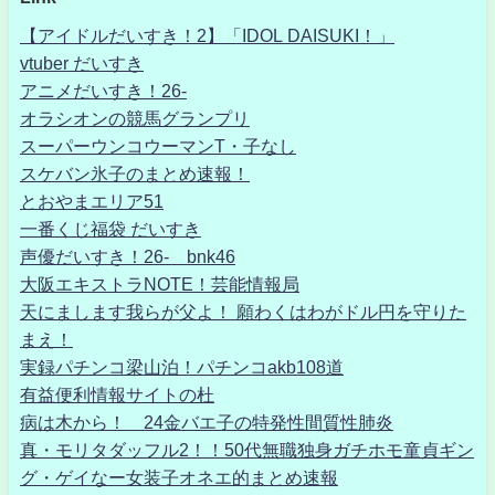
【アイドルだいすき！2】「IDOL DAISUKI！」
vtuber だいすき
アニメだいすき！26-
オラシオンの競馬グランプリ
スーパーウンコウーマンT・子なし
スケバン氷子のまとめ速報！
とおやまエリア51
一番くじ福袋 だいすき
声優だいすき！26- bnk46
大阪エキストラNOTE！芸能情報局
天にまします我らが父よ！ 願わくはわがドル円を守りた
まえ！
実録パチンコ梁山泊！パチンコakb108道
有益便利情報サイトの杜
病は木から！ 24金バエ子の特発性間質性肺炎
真・モリタダッフル2！！50代無職独身ガチホモ童貞ギン
グ・ゲイなー女装子オネエ的まとめ速報