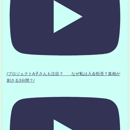
/プロジェクトA子さんも注目？ なぜ私は入会拒否？真相が
刺さる3分間？/