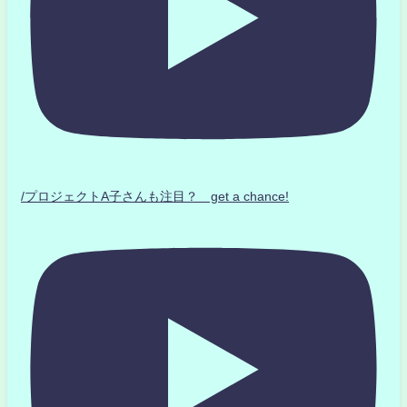
/プロジェクトA子さんも注目？ get a chance!