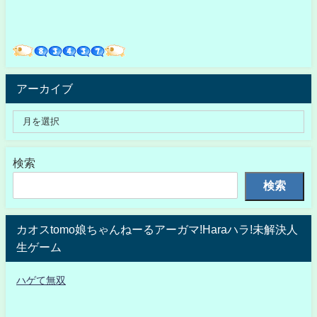
アーカイブ
検索
検索
カオスtomo娘ちゃんねーるアーガマ!Haraハラ!未解決人
生ゲーム
ハゲて無双