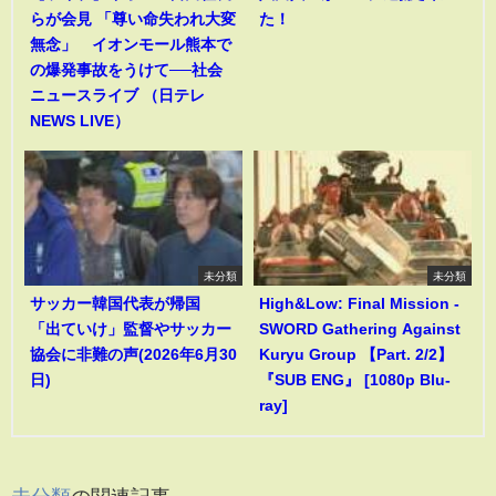
らが会見 「尊い命失われ大変
た！
無念」 イオンモール熊本で
の爆発事故をうけて──社会
ニュースライブ （日テレ
NEWS LIVE）
未分類
未分類
サッカー韓国代表が帰国
High&Low: Final Mission -
「出ていけ」監督やサッカー
SWORD Gathering Against
協会に非難の声(2026年6月30
Kuryu Group 【Part. 2/2】
日)
『SUB ENG』 [1080p Blu-
ray]