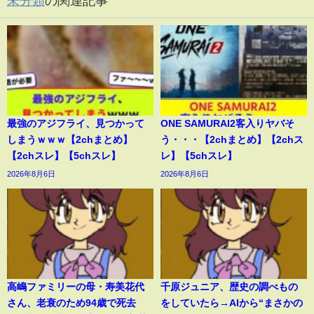
未分類
の関連記事
最強のアジフライ、見つかって
ONE SAMURAI2客入りヤバそ
しまうｗｗｗ【2chまとめ】
う・・・【2chまとめ】【2chス
【2chスレ】【5chスレ】
レ】【5chスレ】
2026年8月6日
2026年8月6日
高嶋ファミリーの母・寿美花代
千原ジュニア、歴史の調べもの
さん、老衰のため94歳で死去
をしていたら→AIから“まさかの