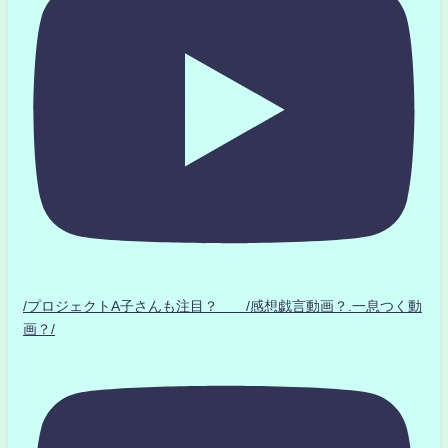
/プロジェクトA子さんも注目？ /感想戯言動画？.一息つく動
画？/