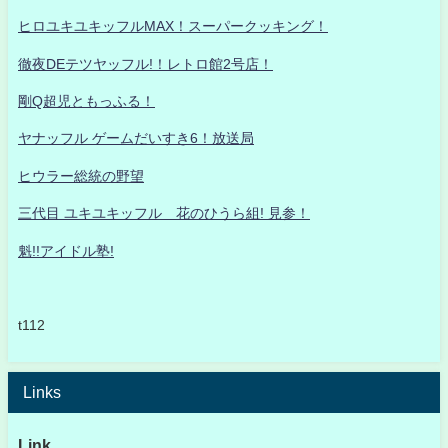
ヒロユキユキッフルMAX！スーパークッキング！
徹夜DEテツヤッフル!！レトロ館2号店！
剛Q超児ともっふる！
ヤナッフル ゲームだいすき6！放送局
ヒウラー総統の野望
三代目 ユキユキッフル 花のひうら組! 見参！
魁!!アイドル塾!
t112
Links
Link