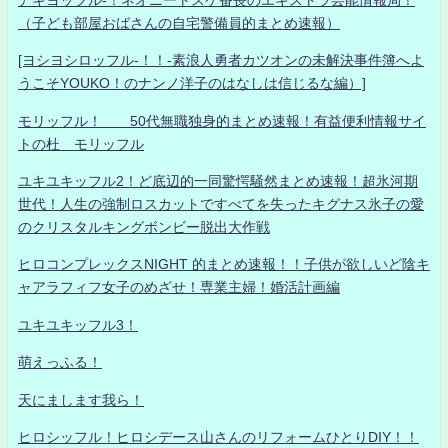
（子ども部屋おばさんの自宅警備員的まとめ速報）
[ヨシヨシロッフル-！！-素浪人勇者カツオンの未解決事件簿へよ
うこそYOUKO！のナンノ洋子のはなしは信じるな編）]
モリッフル！ 50代無職独身的まとめ速報！有益便利情報サイ
トの杜 モリッフル
ユキユキッフル2！ど底辺的一同驚愕騒然まとめ速報！超氷河期
世代！人生の強制ロスカットですべてを失ったキグナス氷子の愛
のクリスタルキングボンビー脱出大作戦
ヒロコンプレックスNIGHT 的まとめ速報！！子供が欲しいど陰キ
ャアラフィフ女子のめざせ！専業主婦！婚活計画編
ユキユキッフル3！
萌えっふる！
天にまします我ら！
ヒロシッフル！ヒロシデース山さんのリフォームひとりDIY！！