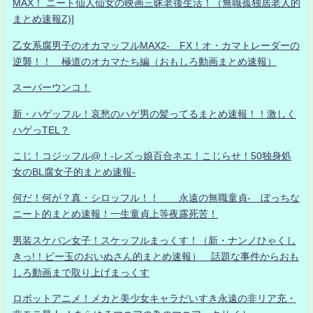
MAX！ ニート仙人仙女の映画三昧老後生活！（無職孤独居老人的
まとめ速報Z)]
乙女系腐男子のオカマッフルMAX2- FX！オ・カマトレーダーの
逆襲！！ 極道のオカマたち編（おもしろ動画まとめ速報）
スーパーウンコ！
新・ハゲッフル！哀愁のハゲ男の髪ってるまとめ速報！！激しく
ハゲっTEL？
こじ！コジッフル@！-レズっ娘百合ネエ！こじらせ！50独身処
女のBL腐女子的まとめ速報-
何だ！何が？真・シロッフル！！ 永遠の無職童貞- ぼっちな
ニート的まとめ速報！一生童貞上等夜露死苦！
男装スケバン女子！スケッフルまっくす！（新・ナンノひゃくし
きっ!！ビー玉のおいぬさん的まとめ速報） 話題な事件からおも
しろ動画まで取り上げまっくす
ロボットアニメ！メカと美少女キャラだいすき永遠の非リア充・