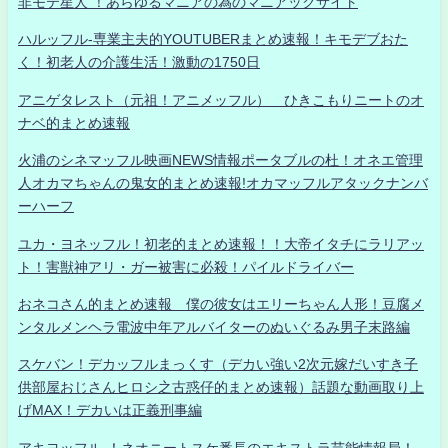
非モテ星人 ！あらゆるマニアの為のマニアックサイト
ハルッフル-専業主夫的YOUTUBERまとめ速報！キモデブおた
く！初老人の介護生活！激動の1750日
アニゲタレスト（元祖！アニメッフル） ひきこもりニートのオ
ナベ的まとめ速報
火浦のシネマッフル映画NEWS情報ポータブルの杜！オネエ管理
人オカマちゃんの鬼女的まとめ速報!オカマッフルアタックナンバ
ーハーフ
ユカ・ヨネッフル！初老的まとめ速報！！大帝イタチにラリアッ
ト！害獣神アリ・ガー被害に必殺！パイルドライバー
おネコさん的まとめ速報 僕の彼女はエリーちゃん人形！豆腐メ
ンタルメンヘラ電波中年アルバイターのぬいぐるみ男子末路編
スケバン！デカッフルまっくす（デカい強い2次元嫁だいすき子
供部屋おじさんヒロシ之古惑仔的まとめ速報）話題な動画取り上
げMAX！デカいは正義刑事編
アキヨッフル-！ネオニートスケ番長のエキストラ芸能情報局！