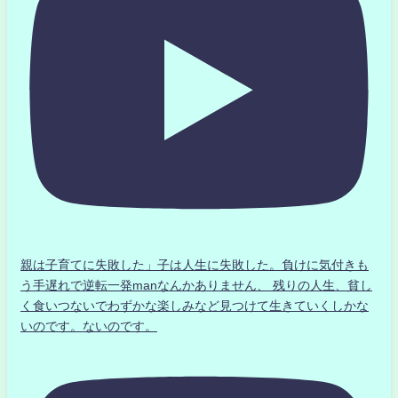
親は子育てに失敗した」子は人生に失敗した。負けに気付きも
う手遅れで逆転一発manなんかありません、 残りの人生、貧し
く食いつないでわずかな楽しみなど見つけて生きていくしかな
いのです。ないのです。