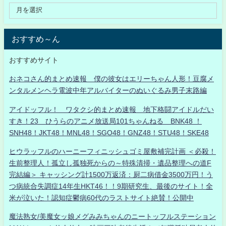
おすすめ～ん
おすすめサイト
おネコさん的まとめ速報 僕の彼女はエリーちゃん人形！豆腐メ
ンタルメンヘラ電波中年アルバイターのぬいぐるみ男子末路編
アイドッフル！ ワタクシ的まとめ速報 地下格闘アイドルだい
すき！23 ひうらのアニメ放送局101ちゃんねる BNK48 ！
SNH48！JKT48！MNL48！SGO48！GNZ48！STU48！SKE48
ヒウラッフルのハーニーフィニッシュゴミ屋敷補完計画 ＜必殺！
生前整理人！孤立し孤独死からの～特殊清掃・遺品整理への道F
完結編＞ キャッシング計1500万返済：厨二病借金3500万円！う
つ病統合失調症14年生HKT46！！9期研究生、最後のサイト！全
米が泣いた！認知症鬱病60代のラストサイト絶賛！公開中
魔法熟女/美魔女ッ娘メグみみちゃんのニートッフルステーション