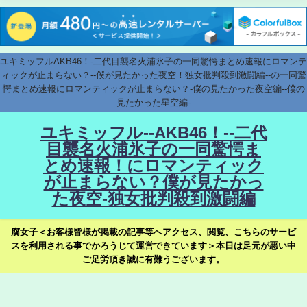
ユキミッフルAKB46！-二代目襲名火浦氷子の一同驚愕まとめ速報にロマンテ
ィックが止まらない？--僕が見たかった夜空！独女批判殺到激闘編--の一同驚
愕まとめ速報にロマンティックが止まらない？-僕の見たかった夜空編--僕の
見たかった星空編-
ユキミッフル--AKB46！--二代
目襲名火浦氷子の一同驚愕ま
とめ速報！にロマンティック
が止まらない？僕が見たかっ
た夜空-独女批判殺到激闘編
腐女子＜お客様皆様が掲載の記事等へアクセス、閲覧、こちらのサービ
スを利用される事でかろうじて運営できています＞本日は足元が悪い中
ご足労頂き誠に有難うございます。