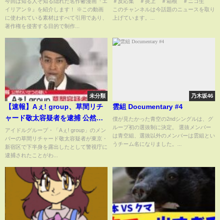
今回は知る人ぞ知る隠れた名作鬱漫画『エ
＃反応集 ＃炎上 ＃箱根 ＃ニコ生
イリアン９』を紹介します！ ※この動画
このチャンネルは今話題のニュースを取り
される
に使われている素材はすべて引用であり、
上げています。...
著作権を侵害する目的で制作...
未分類
乃木坂46
【速報】Aぇ! group、草間リチ
雲組 Documentary #4
ャード敬太容疑者を逮捕 公然わ
僕が見たかった青空の2ndシングルは、グ
ループ初の選抜制に決定。 選抜メンバー
いせつの疑い 東京・新宿区で下
アイドルグループ・「Aぇ! group」のメン
は青空組、選抜以外のメンバーは雲組とい
バーの草間リチャード敬太容疑者が東京・
半身を露出か 警視庁
うチーム名になりました。...
新宿区で下半身を露出したとして警視庁に
逮捕されたことがわ...