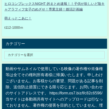
ヒロコンプレックスNIGHT 的まとめ速報！！子供が欲しいど陰キ
ャアラフィフ女子のめざせ！専業主婦！婚活計画編
萌えっとこあに！
t112-1000ｍ
カテゴリー
動画やサムネイルで使用している映像の著作権や肖像権
等は全てその権利所有者様に帰属いたします。申しわけ
ございません。お客様からの要望、問題がある記事を削
除、送信防止措置にできる限り応じます。お問い合わせ
のサイトアドレスです。 https://form.os7.biz/f/c82c6596/
当サイトは各動画共有サイトへのアップロードは行なっ
ておりません、著作権の侵害を目的としていません、埋