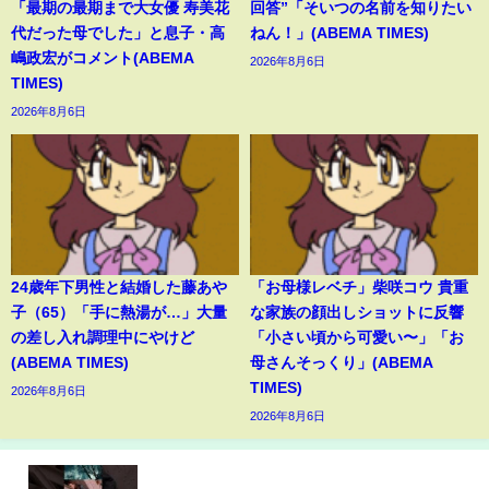
「最期の最期まで大女優 寿美花
回答”「そいつの名前を知りたい
代だった母でした」と息子・高
ねん！」(ABEMA TIMES)
嶋政宏がコメント(ABEMA
2026年8月6日
TIMES)
2026年8月6日
24歳年下男性と結婚した藤あや
「お母様レベチ」柴咲コウ 貴重
子（65）「手に熱湯が…」大量
な家族の顔出しショットに反響
の差し入れ調理中にやけど
「小さい頃から可愛い〜」「お
(ABEMA TIMES)
母さんそっくり」(ABEMA
TIMES)
2026年8月6日
2026年8月6日