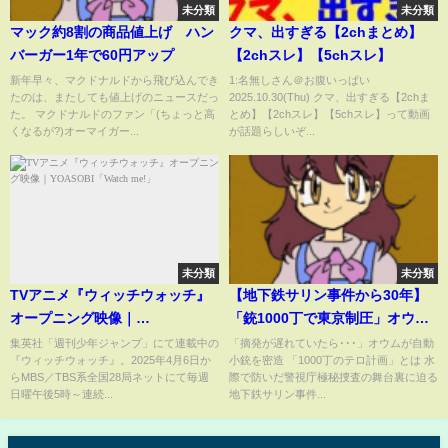
未分類
未分類
マック約8割の商品値上げ ハン
クマ、出すぎる【2chまとめ】
バーガー1年で60円アップ
【2chスレ】【5chスレ】
新年早々、マクドナルドから飛び込んでき
1:名無しさん＠お腹いっぱい
たのは、またしても値上げのニュースだっ
2025.10.30(Thu) クマ、出すぎる【2chま
た。 マクドナルドのファン「(ちょっと高
とめ】【2chスレ】【5chスレ】って動画
くなるが?)オーマイガー...
が話題らしいぞ...
未分類
未分類
TVアニメ『ウィッチウォッチ』
【地下鉄サリン事件から30年】
オープニング映像｜
「銃1000丁で東京制圧」オウム
YOASOBI「Watch me!」
真理教が計画したもう一つの無
集英社「週刊少年ジャンプ」にて連載中の
「摘発が遅れていたら･･･」オウムが自動
『ウィッチウォッチ』。2025年4月6日か
小銃を密造 「1000丁のテロ計画」とは 水
差別テロ/オウム真理教に関わっ
らMBS／TBS系全国28局ネットにて毎週
際で防いだ警視庁極秘捜査の舞台裏に迫る
た人はみんな不幸に」遺族らが
日曜午後5時～連続...
地下鉄サリン事件...
集会（関連ニュースまとめ）