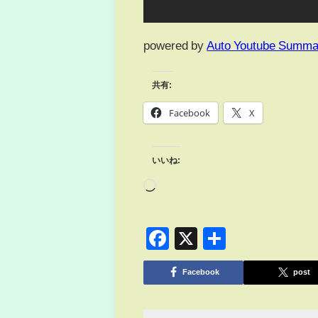
powered by
Auto Youtube Summa
共有:
Facebook
X
いいね:
Facebook
X
共
有
Facebook
post