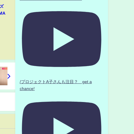
ズ
MA
/プロジェクトA子さんも注目？ get a
chance!