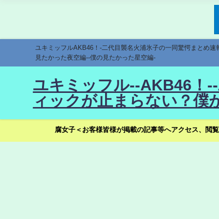
ユキミッフルAKB46！-二代目襲名火浦氷子の一同驚愕まとめ
見たかった夜空編--僕の見たかった星空編-
ユキミッフル--AKB46
ィックが止まらない？僕が
腐女子＜お客様皆様が掲載の記事等へアクセス、閲覧