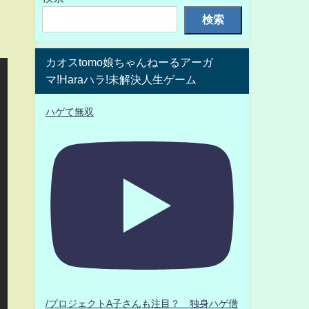
検索
カオスtomo娘ちゃんねーるアーガ
マ!Haraハラ!未解決人生ゲーム
ハゲて無双
/プロジェクトA子さんも注目？ 独身ハゲ僧