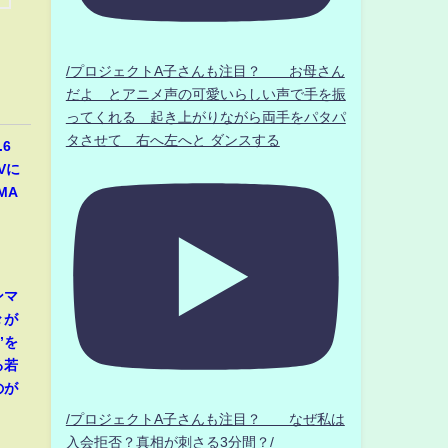
/プロジェクトA子さんも注目？ お母さん
だよ とアニメ声の可愛いらしい声で手を振
ってくれる 起き上がりながら両手をパタパ
タさせて 右へ左へと ダンスする
6
Vに
MA
ンマ
々が
”を
る若
のが
/プロジェクトA子さんも注目？ なぜ私は
入会拒否？真相が刺さる3分間？/