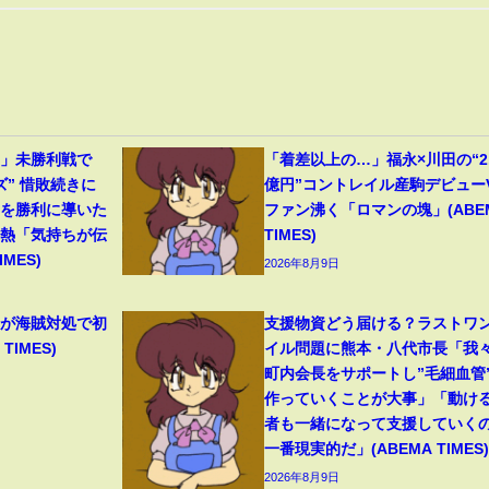
…」未勝利戦で
「着差以上の…」福永×川田の“2.
ズ” 惜敗続きに
億円”コントレイル産駒デビュー
馬を勝利に導いた
ファン沸く「ロマンの塊」(ABE
胸熱「気持ちが伝
TIMES)
MES)
2026年8月9日
機が海賊対処で初
支援物資どう届ける？ラストワ
TIMES)
イル問題に熊本・八代市長「我
町内会長をサポートし”毛細血管
作っていくことが大事」「動け
者も一緒になって支援していく
一番現実的だ」(ABEMA TIMES)
2026年8月9日