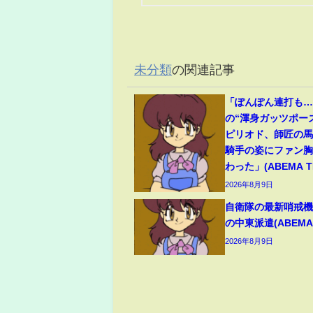
未分類
の関連記事
「ぽんぽん連打も
の“渾身ガッツポー
ピリオド、師匠の
騎手の姿にファン
わった」(ABEMA TI
2026年8月9日
自衛隊の最新哨戒
の中東派遣(ABEMA 
2026年8月9日