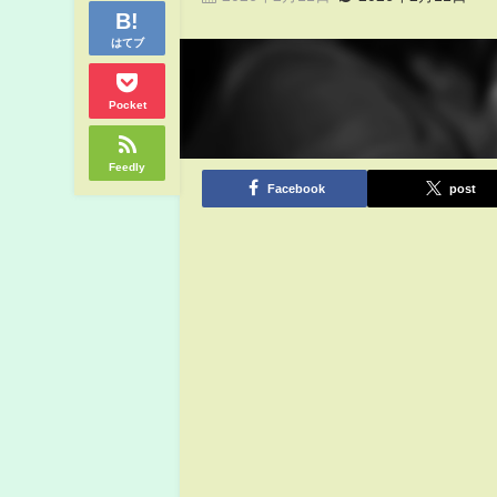
はてブ
Pocket
Feedly
Facebook
post