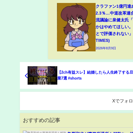
クラファン1億円達
2.3％…中道改革連
流議論に泉健太氏
かはやめてほしい
とで評価されない」(
TIMES)
2026年8月9日
【2ch有益スレ】結婚したら人生終了する
業7選 #shorts
Xでフォ
おすすめの記事