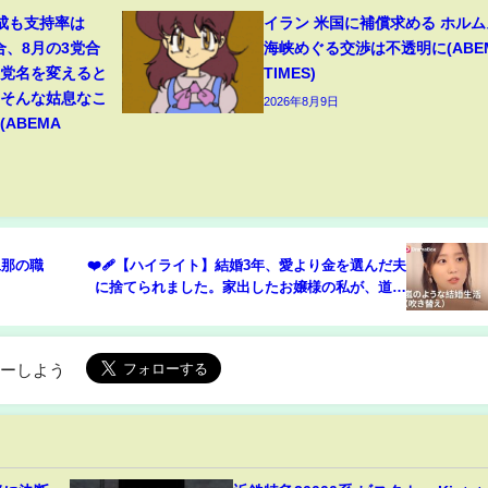
成も支持率は
イラン 米国に補償求める ホルム
合、8月の3党合
海峡めぐる交渉は不透明に(ABE
「党名を変えると
TIMES)
。そんな姑息なこ
2026年8月9日
ABEMA
旦那の職
❤️‍🩹【ハイライト】結婚3年、愛より金を選んだ夫
に捨てられました。家出したお嬢様の私が、道端
のイケメンと契約結婚!? 私は新しい夫と、最高の
復讐を始めるわ！| DramaBox
ローしよう