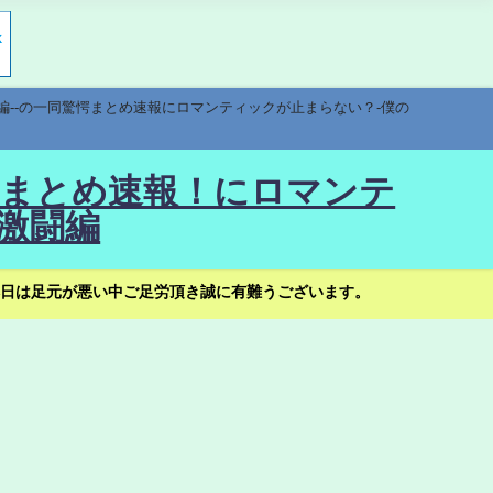
編--の一同驚愕まとめ速報にロマンティックが止まらない？-僕の
驚愕まとめ速報！にロマンテ
激闘編
日は足元が悪い中ご足労頂き誠に有難うございます。