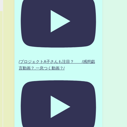
/プロジェクトA子さんも注目？ /感想戯
言動画？.一息つく動画？/