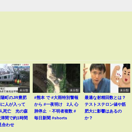
未分類
未分類
未分類
陽町のJR豊肥
#熊本 で #大雨特別警報
最適な射精回数とは？
切に人が入って
から #一夜明け 2人 心
テストステロン値や筋
1人死亡 光の森
肺停止 ・不明者複数 #
肥大に影響はあるの
大津間で約1時間
毎日新聞 #shorts
か？
見合わせ