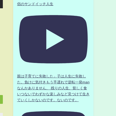
侶のサンドイッチ人生
親は子育てに失敗した」子は人生に失敗し
た。負けに気付きもう手遅れで逆転一発man
なんかありません、 残りの人生、貧しく食
いつないでわずかな楽しみなど見つけて生き
ていくしかないのです。ないのです。