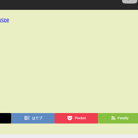
rize
はてブ
Pocket
Feedly