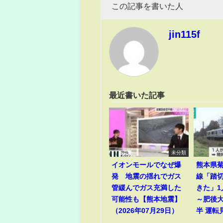
この記事を書いた人
jin115f
最近書いた記事
未分類
イオンモールでなぜ爆
熊本県菊
発 地震の揺れでガス
線「踏
管緩んでガス充満した
きた」
可能性も【熊本地震】
～肥後
（2026年07月29日）
半 運転