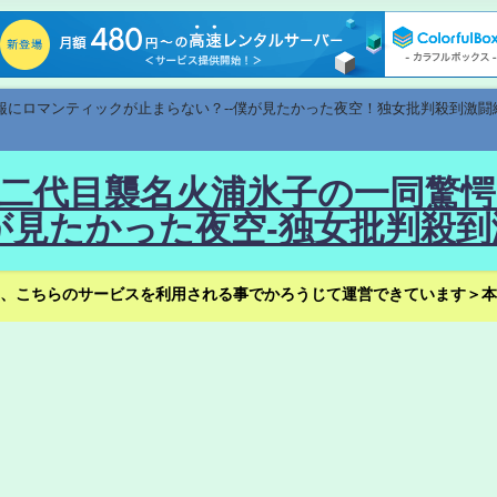
速報にロマンティックが止まらない？--僕が見たかった夜空！独女批判殺到激闘
！--二代目襲名火浦氷子の一同
見たかった夜空-独女批判殺到
、こちらのサービスを利用される事でかろうじて運営できています＞本