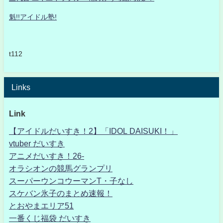
魁!!アイドル塾!
t112
Links
Link
【アイドルだいすき！2】「IDOL DAISUKI！」
vtuber だいすき
アニメだいすき！26-
オラシオンの競馬グランプリ
スーパーウンコウーマンT・子なし
スケバン氷子のまとめ速報！
とおやまエリア51
一番くじ福袋 だいすき