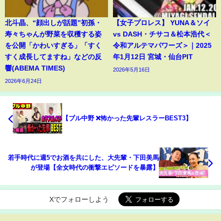
北斗晶、“顔出しが話題”初孫・
【女子プロレス】 YUNA＆ソイ
寿々ちゃんが野菜を収穫する姿
vs DASH・チサコ＆松本浩代＜
を公開「かわいすぎる」「すく
令和アルテマパワーズ＞｜2025
すく成長してますね」などの反
年1月12日 宮城・仙台PIT
響(ABEMA TIMES)
2026年5月16日
2026年6月24日
【ブル中野 ❌怖かった先輩レスラーBEST3】
若手時代に週5でお酒を共にした、大先輩・下田美馬
が登場【全女時代の衝撃エピソードを暴露】
Xでフォローしよう