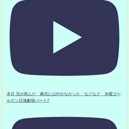
本日 兄が死んだ 葬式には行かなかった などなど 木曜ゴー
ルデン日浦劇場パート7