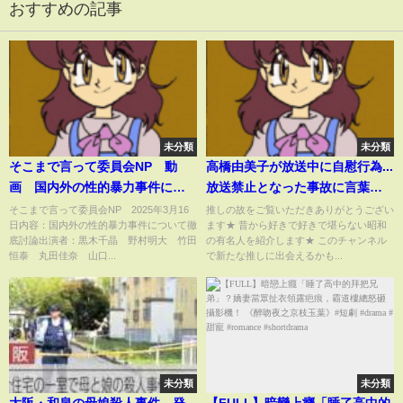
おすすめの記事
未分類
未分類
そこまで言って委員会NP 動
高橋由美子が放送中に自慰行為...
画 国内外の性的暴力事件につ
放送禁止となった事故に言葉を
いて徹底討論 3月16日
失う...『めぞん一刻』でも有名な
そこまで言って委員会NP 2025年3月16
推しの故をご覧いただきありがとうござい
日内容：国内外の性的暴力事件について徹
ます★ 昔から好きで好きで堪らない昭和
女優の●●店勤務の実態...芸能界
底討論出演者：黒木千晶 野村明大 竹田
の有名人を紹介します★ このチャンネル
引退の真相に驚きを隠せない...
恒泰 丸田佳奈 山口...
で新たな推しに出会えるかも...
未分類
未分類