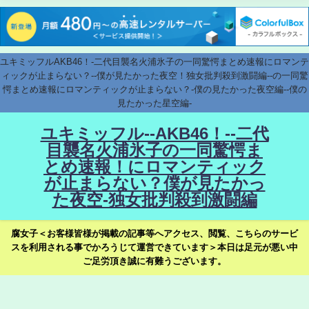
ユキミッフルAKB46！-二代目襲名火浦氷子の一同驚愕まとめ速報にロマンテ
ィックが止まらない？--僕が見たかった夜空！独女批判殺到激闘編--の一同驚
愕まとめ速報にロマンティックが止まらない？-僕の見たかった夜空編--僕の
見たかった星空編-
ユキミッフル--AKB46！--二代
目襲名火浦氷子の一同驚愕ま
とめ速報！にロマンティック
が止まらない？僕が見たかっ
た夜空-独女批判殺到激闘編
腐女子＜お客様皆様が掲載の記事等へアクセス、閲覧、こちらのサービ
スを利用される事でかろうじて運営できています＞本日は足元が悪い中
ご足労頂き誠に有難うございます。