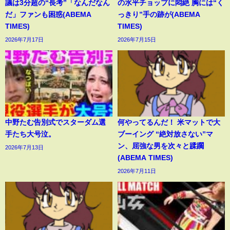
議は3分超の“長考”「なんだなん
の水平チョップに悶絶 胸には“く
だ」ファンも困惑(ABEMA
っきり”手の跡が(ABEMA
TIMES)
TIMES)
2026年7月17日
2026年7月15日
中野たむ告別式でスターダム選
何やってるんだ！ 米マットで大
手たち大号泣。
ブーイング “絶対放さない”マ
ン、屈強な男を次々と蹂躙
2026年7月13日
(ABEMA TIMES)
2026年7月11日