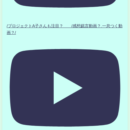
/プロジェクトA子さんも注目？ /感想戯言動画？.一息つく動
画？/