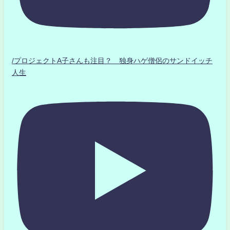
/プロジェクトA子さんも注目？ 独身ハゲ僧侶のサンドイッチ
人生