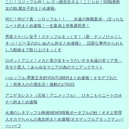
こじ！コジッフル@！-レズっ娘百合ネエ！こじらせ！50独身処
女のBL腐女子的まとめ速報-
何だ！何が？真・シロッフル！！ 永遠の無職童貞- ぼっちな
ニート的まとめ速報！一生童貞上等夜露死苦！
男装スケバン女子！スケッフルまっくす！（新・ナンノひゃくし
きっ!！ビー玉のおいぬさん的まとめ速報） 話題な事件からおも
しろ動画まで取り上げまっくす
ロボットアニメ！メカと美少女キャラだいすき永遠の非リア充・
非モテ星人 ！あらゆるマニアの為のマニアックサイト
ハルッフル-専業主夫的YOUTUBERまとめ速報！キモデブおた
く！初老人の介護生活！激動の1750日
アニゲタレスト（元祖！アニメッフル） ひきこもりニートのオ
ナベ的まとめ速報
火浦のシネマッフル映画NEWS情報ポータブルの杜！オネエ管理
人オカマちゃんの鬼女的まとめ速報!オカマッフルアタックナンバ
ーハーフ