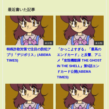
最近書いた記事
未分類
未分類
特殊詐欺対策で注目の防犯ア
「かっこよすぎる」「最高の
プリ「デジポリス」(ABEMA
エンドカード」と反響、アニ
TIMES)
メ『攻殻機動隊 THE GHOST
IN THE SHELL』第5話エン
ドカード公開(ABEMA
TIMES)