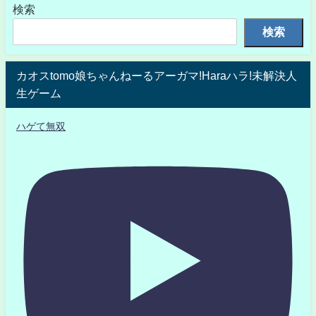
検索
検索
カオスtomo娘ちゃんねーるアーガマ!Haraハラ!未解決人
生ゲーム
ハゲて無双