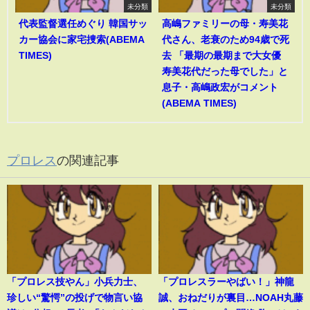
未分類
未分類
代表監督選任めぐり 韓国サッ
高嶋ファミリーの母・寿美花
カー協会に家宅捜索(ABEMA
代さん、老衰のため94歳で死
TIMES)
去 「最期の最期まで大女優
寿美花代だった母でした」と
息子・高嶋政宏がコメント
(ABEMA TIMES)
プロレス
の関連記事
「プロレス技やん」小兵力士、
「プロレスラーやばい！」神龍
珍しい“驚愕”の投げで物言い協
誠、おねだりが裏目…NOAH丸藤