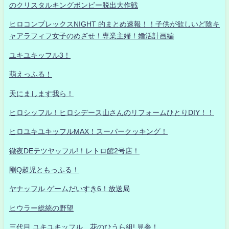
のクリスタルキングボンビー脱出大作戦
ヒロコンプレックスNIGHT 的まとめ速報！！子供が欲しいど陰キ
ャアラフィフ女子のめざせ！専業主婦！婚活計画編
ユキユキッフル3！
萌えっふる！
天にまします我ら！
ヒロシッフル！ヒロシデース山さんのリフォームひとりDIY！！
ヒロユキユキッフルMAX！スーパークッキング！
徹夜DEテツヤッフル!！レトロ館2号店！
剛Q超児ともっふる！
ヤナッフル ゲームだいすき6！放送局
ヒウラー総統の野望
三代目 ユキユキッフル 花のひうら組! 見参！