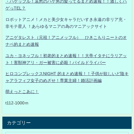
・ハゲッフル！哀愁のハゲ男の髪ってるまとめ速報！！激しくハ
ゲっTEL？
ロボットアニメ！メカと美少女キャラだいすき永遠の非リア充・
非モテ星人 ！あらゆるマニアの為のマニアックサイト
アニゲタレスト（元祖！アニメッフル） ひきこもりニートのオ
ナベ的まとめ速報
ユカ・ヨネッフル！初老的まとめ速報！！大帝イタチにラリアッ
ト！害獣神アリ・ガー被害に必殺！パイルドライバー
ヒロコンプレックスNIGHT 的まとめ速報！！子供が欲しいど陰キ
ャアラフィフ女子のめざせ！専業主婦！婚活計画編
萌えっとこあに！
t112-1000ｍ
カテゴリー