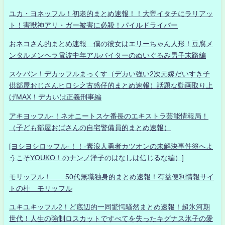
ユカ・ヨネッフル！初老的まとめ速報！！大帝イタチにラリアッ
ト！害獣神アリ・ガー被害に必殺！パイルドライバー
おネコさん的まとめ速報 僕の彼女はエリーちゃん人形！豆腐メ
ンタルメンヘラ電波中年アルバイターのぬいぐるみ男子末路編
スケバン！デカッフルまっくす（デカい強い2次元嫁だいすき子
供部屋おじさんヒロシ之古惑仔的まとめ速報）話題な動画取り上
げMAX！デカいは正義刑事編
アキヨッフル-！ネオニートスケ番長のエキストラ芸能情報局！
（子ども部屋おばさんの自宅警備員的まとめ速報）
[ヨシヨシロッフル-！！-素浪人勇者カツオンの未解決事件簿へよ
うこそYOUKO！のナンノ洋子のはなしは信じるな編）]
モリッフル！ 50代無職独身的まとめ速報！有益便利情報サイ
トの杜 モリッフル
ユキユキッフル2！ど底辺的一同驚愕騒然まとめ速報！超氷河期
世代！人生の強制ロスカットですべてを失ったキグナス氷子の愛