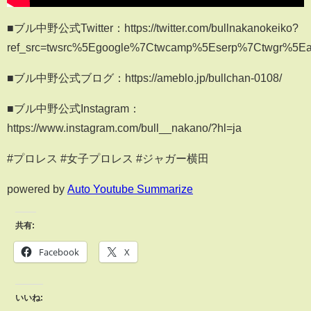
■ブル中野公式Twitter：https://twitter.com/bullnakanokeiko?
ref_src=twsrc%5Egoogle%7Ctwcamp%5Eserp%7Ctwgr%5Ea
■ブル中野公式ブログ：https://ameblo.jp/bullchan-0108/
■ブル中野公式Instagram：
https://www.instagram.com/bull__nakano/?hl=ja
#プロレス #女子プロレス #ジャガー横田
powered by
Auto Youtube Summarize
共有:
Facebook
X
いいね: