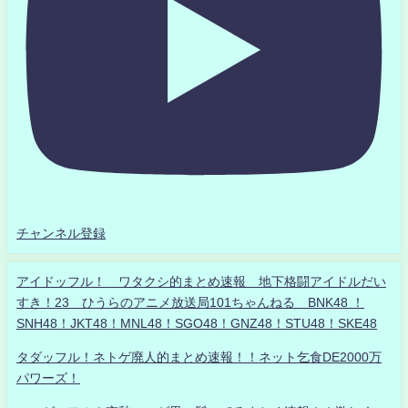
チャンネル登録
アイドッフル！ ワタクシ的まとめ速報 地下格闘アイドルだい
すき！23 ひうらのアニメ放送局101ちゃんねる BNK48 ！
SNH48！JKT48！MNL48！SGO48！GNZ48！STU48！SKE48
タダッフル！ネトゲ廃人的まとめ速報！！ネット乞食DE2000万
パワーズ！