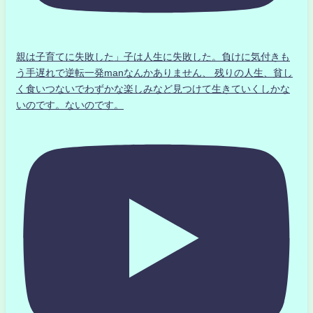
親は子育てに失敗した」子は人生に失敗した。負けに気付きも
う手遅れで逆転一発manなんかありません、 残りの人生、貧し
く食いつないでわずかな楽しみなど見つけて生きていくしかな
いのです。ないのです。