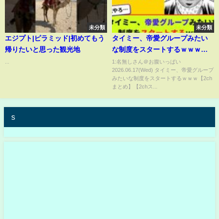
未分類
未分類
エジプト|ピラミッド|初めてもう
タイミー、帝愛グループみたい
帰りたいと思った観光地
な制度をスタートするｗｗｗ
【2chまとめ】【2chスレ】
...
1:名無しさん＠お腹いっぱい
2026.06.17(Wed) タイミー、帝愛グループ
【5chスレ】
みたいな制度をスタートするｗｗｗ【2ch
まとめ】【2chス...
s