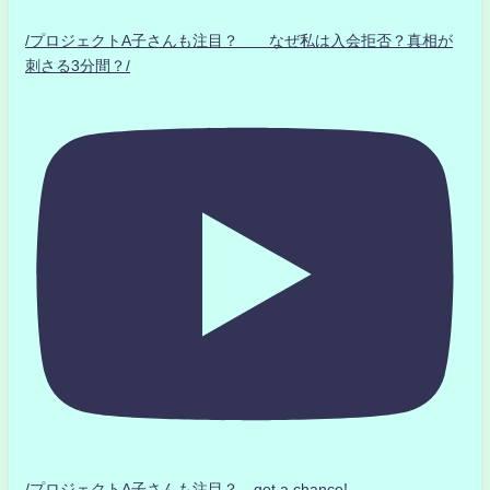
/プロジェクトA子さんも注目？ なぜ私は入会拒否？真相が
刺さる3分間？/
/プロジェクトA子さんも注目？ get a chance!