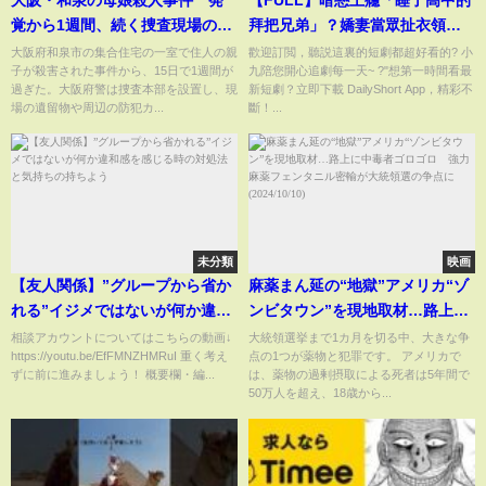
大阪・和泉の母娘殺人事件 発
【FULL】暗戀上癮「睡了高中的
覚から1週間、続く捜査現場のい
拜把兄弟」？嬌妻當眾扯衣領露
ま
疤痕，霸道樓總怒砸攝影機！
大阪府和泉市の集合住宅の一室で住人の親
歡迎訂閲，聽説這裏的短劇都超好看的? 小
子が殺害された事件から、15日で1週間が
九陪您開心追劇每一天~ ?"想第一時間看最
《醉吻夜之京枝玉葉》#短劇
過ぎた。大阪府警は捜査本部を設置し、現
新短劇？立即下載 DailyShort App，精彩不
#drama #甜寵 #romance
場の遺留物や周辺の防犯カ...
斷！...
#shortdrama
未分類
映画
【友人関係】”グループから省か
麻薬まん延の“地獄”アメリカ“ゾ
れる”イジメではないが何か違和
ンビタウン”を現地取材…路上に
感を感じる時の対処法と気持ち
中毒者ゴロゴロ 強力麻薬フェ
相談アカウントについてはこちらの動画↓
大統領選挙まで1カ月を切る中、大きな争
https://youtu.be/EfFMNZHMRuI 重く考え
点の1つが薬物と犯罪です。 アメリカで
の持ちよう
ンタニル密輸が大統領選の争点
ずに前に進みましょう！ 概要欄・編...
は、薬物の過剰摂取による死者は5年間で
に(2024/10/10)
50万人を超え、18歳から...