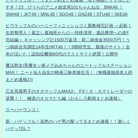
すき！23 ひうらのアニメ放送局101ちゃんねる BNK48 ！
SNH48！JKT48！MNL48！SGO48！GNZ48！STU48！SKE48
ヒウラッフルのハーニーフィニッシュゴミ屋敷補完計画 ＜必殺！
生前整理人！孤立し孤独死からの～特殊清掃・遺品整理への道F
完結編＞ キャッシング計1500万返済：厨二病借金3500万円！う
つ病統合失調症14年生HKT46！！9期研究生、最後のサイト！全
米が泣いた！認知症鬱病60代のラストサイト絶賛！公開中
魔法熟女/美魔女ッ娘メグみみちゃんのニートッフルステーション
MAX！ ニート仙人仙女の映画三昧老後生活！（無職孤独居老人的
まとめ速報Z)]
乙女系腐男子のオカマッフルMAX2- FX！オ・カマトレーダーの
逆襲！！ 極道のオカマたち編（おもしろ動画まとめ速報）
スーパーウンコ！
新・ハゲッフル！哀愁のハゲ男の髪ってるまとめ速報！！激しく
ハゲっTEL？