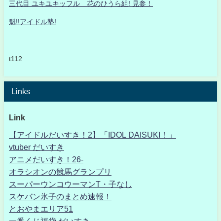
三代目 ユキユキッフル 花のひうら組! 見参！
魁!!アイドル塾!
t112
Links
Link
【アイドルだいすき！2】「IDOL DAISUKI！」
vtuber だいすき
アニメだいすき！26-
オラシオンの競馬グランプリ
スーパーウンコウーマンT・子なし
スケバン氷子のまとめ速報！
とおやまエリア51