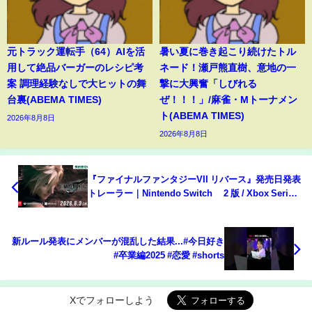
元トラック運転手（64）AIを活
暑い夏に巻き起こり続けたトル
用して絶品バーガーのレシピ考
ネード！瀬戸熊直樹、意地の一
案 調理経験なしで大ヒットの舞
撃に大興奮「しびれる
台裏(ABEMA TIMES)
ぜ！！！」/麻雀・Mトーナメン
ト(ABEMA TIMES)
2026年8月8日
2026年8月8日
『ファイナルファンタジーVII リバース』発売日発表
トレーラー｜Nintendo Switch™ 2 版 / Xbox Series
X|S版
新ルール発表にメンバーが混乱した結果...#今日好き
#卒業編2025 #恋愛 #shorts
Xでフォローしよう