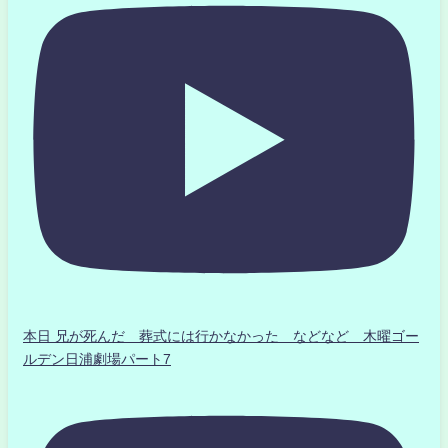
本日 兄が死んだ 葬式には行かなかった などなど 木曜ゴー
ルデン日浦劇場パート7