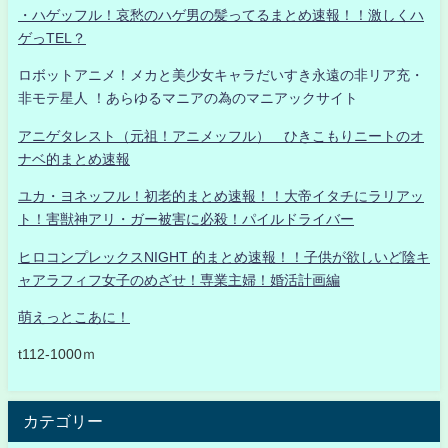
・ハゲッフル！哀愁のハゲ男の髪ってるまとめ速報！！激しくハ
ゲっTEL？
ロボットアニメ！メカと美少女キャラだいすき永遠の非リア充・
非モテ星人 ！あらゆるマニアの為のマニアックサイト
アニゲタレスト（元祖！アニメッフル） ひきこもりニートのオ
ナベ的まとめ速報
ユカ・ヨネッフル！初老的まとめ速報！！大帝イタチにラリアッ
ト！害獣神アリ・ガー被害に必殺！パイルドライバー
ヒロコンプレックスNIGHT 的まとめ速報！！子供が欲しいど陰キ
ャアラフィフ女子のめざせ！専業主婦！婚活計画編
萌えっとこあに！
t112-1000ｍ
カテゴリー