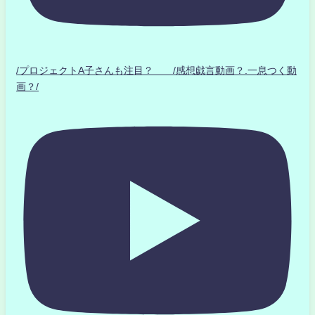
/プロジェクトA子さんも注目？ /感想戯言動画？.一息つく動
画？/