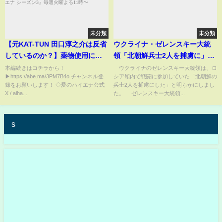
未分類
未分類
【元KAT-TUN 田口淳之介は反省
ウクライナ・ゼレンスキー大統
しているのか？】薬物使用によ
領「北朝鮮兵士2人を捕虜に」
る逮捕時の真相を語る｜ニュー
SNSに投稿(2025年1月12日)
本編続きはコチラから！
ウクライナのゼレンスキー大統領は、ロ
▶https://abe.ma/3PM7B4o チャンネル登
シア領内で戦闘に参加していた「北朝鮮の
ヨーク×さらば青春の光『#愛の
録をお願いします！ ◇愛のハイエナ公式
兵士2人を捕虜にした」と明らかにしまし
ハイエナ シーズン3』毎週火曜よ
X / aiha...
た。 ゼレンスキー大統領...
る11時〜
s