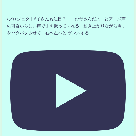
/プロジェクトA子さんも注目？ お母さんだよ とアニメ声
の可愛いらしい声で手を振ってくれる 起き上がりながら両手
をパタパタさせて 右へ左へと ダンスする