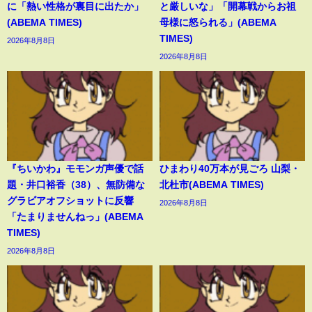
に「熱い性格が裏目に出たか」
と厳しいな」「開幕戦からお祖
(ABEMA TIMES)
母様に怒られる」(ABEMA
TIMES)
2026年8月8日
2026年8月8日
『ちいかわ』モモンガ声優で話
ひまわり40万本が見ごろ 山梨・
題・井口裕香（38）、無防備な
北杜市(ABEMA TIMES)
グラビアオフショットに反響
2026年8月8日
「たまりませんねっ」(ABEMA
TIMES)
2026年8月8日