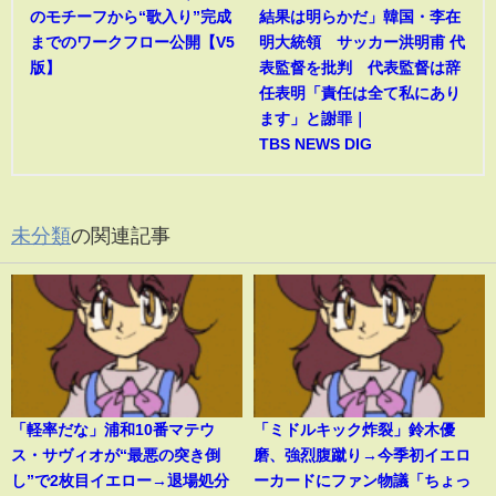
のモチーフから“歌入り”完成
結果は明らかだ」韓国・李在
までのワークフロー公開【V5
明大統領 サッカー洪明甫 代
版】
表監督を批判 代表監督は辞
任表明「責任は全て私にあり
ます」と謝罪｜
TBS NEWS DIG
未分類
の関連記事
「軽率だな」浦和10番マテウ
「ミドルキック炸裂」鈴木優
ス・サヴィオが“最悪の突き倒
磨、強烈腹蹴り→今季初イエロ
し”で2枚目イエロー→退場処分
ーカードにファン物議「ちょっ