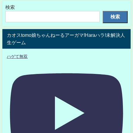
検索
検索
カオスtomo娘ちゃんねーるアーガマ!Haraハラ!未解決人
生ゲーム
ハゲて無双