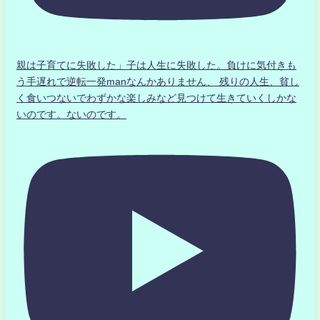
親は子育てに失敗した」子は人生に失敗した。負けに気付きも
う手遅れで逆転一発manなんかありません、 残りの人生、貧し
く食いつないでわずかな楽しみなど見つけて生きていくしかな
いのです。ないのです。