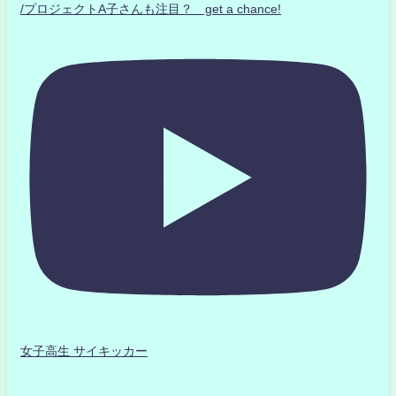
/プロジェクトA子さんも注目？ get a chance!
女子高生 サイキッカー