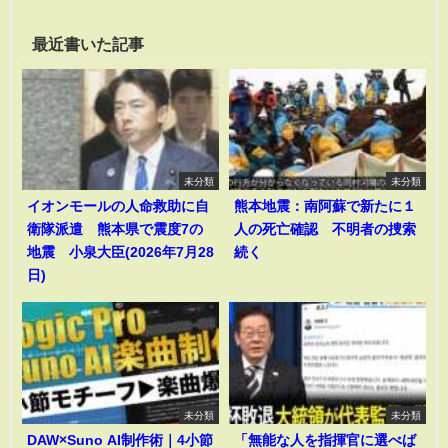
最近書いた記事
未分類
未分類
イオンモールの人命救助に自
熊本地震：南阿蘇で新たに１
衛隊派遣 熊本県で震度7の
人の死亡確認 不明者の捜索
地震 小泉大臣(2026年7月28
続く
日)
未分類
未分類
DAW×Suno AI制作術｜4小節
「無能な人を指揮官に選べば