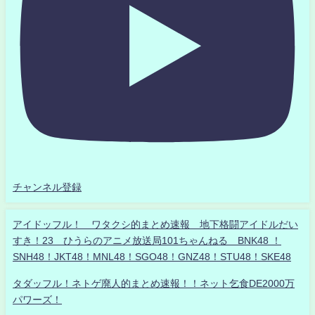
チャンネル登録
アイドッフル！ ワタクシ的まとめ速報 地下格闘アイドルだい
すき！23 ひうらのアニメ放送局101ちゃんねる BNK48 ！
SNH48！JKT48！MNL48！SGO48！GNZ48！STU48！SKE48
タダッフル！ネトゲ廃人的まとめ速報！！ネット乞食DE2000万
パワーズ！