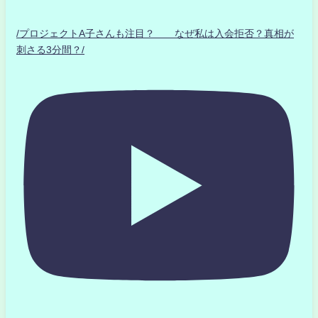
/プロジェクトA子さんも注目？ なぜ私は入会拒否？真相が
刺さる3分間？/