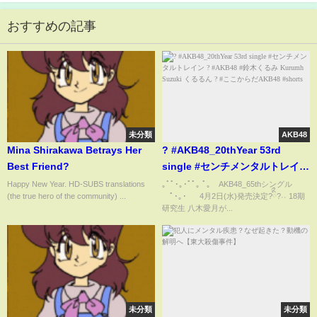
おすすめの記事
未分類
AKB48
Mina Shirakawa Betrays Her
? #AKB48_20thYear 53rd
Best Friend?
single #センチメンタルトレイン
? #AKB48 #鈴木くるみ Kurumh
Happy New Year. HD-SUBS translations
｡ﾟﾟ･｡･ﾟﾟ｡ ﾟ。 AKB48_65thシングル
(the true hero of the community) ...
ﾟ･｡･ 4月2日(水)発売決定?ིྀ?˒˒ 18期
Suzuki くるるん ? #ここからだ
研究生 八木愛月が...
AKB48 #shorts
未分類
未分類