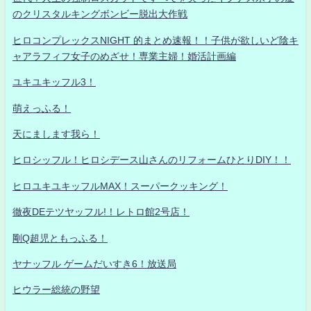
のクリスタルキングボンビー脱出大作戦
ヒロコンプレックスNIGHT 的まとめ速報！！子供が欲しいど陰キ
ャアラフィフ女子のめざせ！専業主婦！婚活計画編
ユキユキッフル3！
萌えっふる！
天にまします我ら！
ヒロシッフル！ヒロシデース山さんのリフォームひとりDIY！！
ヒロユキユキッフルMAX！スーパークッキング！
徹夜DEテツヤッフル!！レトロ館2号店！
剛Q超児ともっふる！
ヤナッフル ゲームだいすき6！放送局
ヒウラー総統の野望