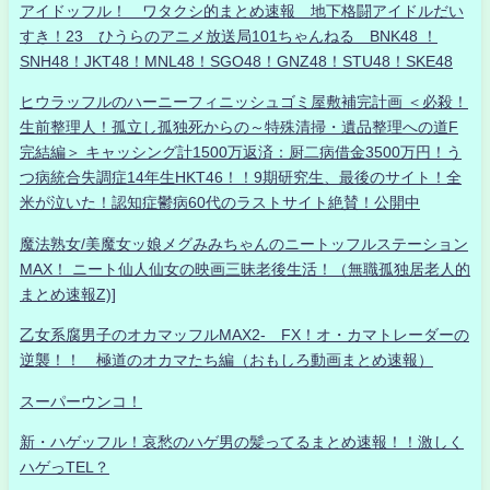
アイドッフル！ ワタクシ的まとめ速報 地下格闘アイドルだい
すき！23 ひうらのアニメ放送局101ちゃんねる BNK48 ！
SNH48！JKT48！MNL48！SGO48！GNZ48！STU48！SKE48
ヒウラッフルのハーニーフィニッシュゴミ屋敷補完計画 ＜必殺！
生前整理人！孤立し孤独死からの～特殊清掃・遺品整理への道F
完結編＞ キャッシング計1500万返済：厨二病借金3500万円！う
つ病統合失調症14年生HKT46！！9期研究生、最後のサイト！全
米が泣いた！認知症鬱病60代のラストサイト絶賛！公開中
魔法熟女/美魔女ッ娘メグみみちゃんのニートッフルステーション
MAX！ ニート仙人仙女の映画三昧老後生活！（無職孤独居老人的
まとめ速報Z)]
乙女系腐男子のオカマッフルMAX2- FX！オ・カマトレーダーの
逆襲！！ 極道のオカマたち編（おもしろ動画まとめ速報）
スーパーウンコ！
新・ハゲッフル！哀愁のハゲ男の髪ってるまとめ速報！！激しく
ハゲっTEL？