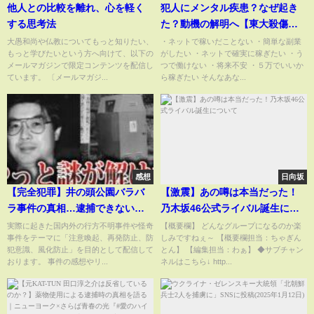
他人との比較を離れ、心を軽く
犯人にメンタル疾患？なぜ起き
する思考法
た？動機の解明へ【東大殺傷事
件】
大愚和尚や仏教についてもっと知りたい、
・ネットで稼いだことない ・簡単な副業
もっと学びたいという方へ向けて、以下の
がしたい ・ネットで確実に稼ぎたい ・う
メールマガジンで限定コンテンツを配信し
つで働けない ・将来不安 ・５万でいいか
ています。 〔メールマガジ...
ら稼ぎたい そんなあな...
感想
日向坂
【完全犯罪】井の頭公園バラバ
【激震】あの噂は本当だった！
ラ事件の真相…逮捕できない理
乃木坂46公式ライバル誕生につ
由と犯行動機がヤバすぎる【閲
いて
実際に起きた国内外の行方不明事件や怪奇
【概要欄】 どんなグループになるのか楽
事件をテーマに「注意喚起、再発防止、防
しみですねぇ～ 【概要欄担当：ちゃぎん
覧注意】
犯意識、風化防止」を目的として配信して
とん】 【編集担当：わぁ】 ◆サブチャン
おります。 事件の感想やリ...
ネルはこちら↓ http...