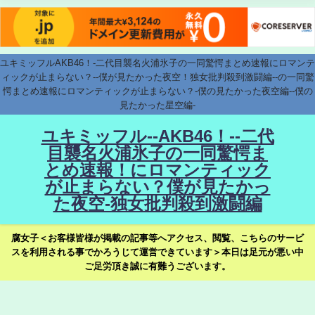
ユキミッフルAKB46！-二代目襲名火浦氷子の一同驚愕まとめ速報にロマンテ
ィックが止まらない？--僕が見たかった夜空！独女批判殺到激闘編--の一同驚
愕まとめ速報にロマンティックが止まらない？-僕の見たかった夜空編--僕の
見たかった星空編-
ユキミッフル--AKB46！--二代
目襲名火浦氷子の一同驚愕ま
とめ速報！にロマンティック
が止まらない？僕が見たかっ
た夜空-独女批判殺到激闘編
腐女子＜お客様皆様が掲載の記事等へアクセス、閲覧、こちらのサービ
スを利用される事でかろうじて運営できています＞本日は足元が悪い中
ご足労頂き誠に有難うございます。