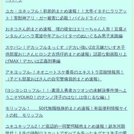
ユカ・ヨネッフル！初老的まとめ速報！！大帝イタチにラリアッ
ト！害獣神アリ・ガー被害に必殺！パイルドライバー
おネコさん的まとめ速報 僕の彼女はエリーちゃん人形！豆腐メ
ンタルメンヘラ電波中年アルバイターのぬいぐるみ男子末路編
スケバン！デカッフルまっくす（デカい強い2次元嫁だいすき子
供部屋おじさんヒロシ之古惑仔的まとめ速報）話題な動画取り上
げMAX！デカいは正義刑事編
アキヨッフル-！ネオニートスケ番長のエキストラ芸能情報局！
（子ども部屋おばさんの自宅警備員的まとめ速報）
[ヨシヨシロッフル-！！-素浪人勇者カツオンの未解決事件簿へよ
うこそYOUKO！のナンノ洋子のはなしは信じるな編）]
モリッフル！ 50代無職独身的まとめ速報！有益便利情報サイ
トの杜 モリッフル
ユキユキッフル2！ど底辺的一同驚愕騒然まとめ速報！超氷河期
世代！人生の強制ロスカットですべてを失ったキグナス氷子の愛