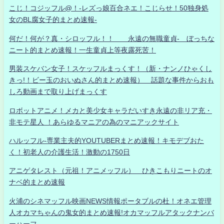
こじ！コジッフル@！-レズっ娘百合ネエ！こじらせ！50独身処
女のBL腐女子的まとめ速報-
何だ！何が？真・シロッフル！！ 永遠の無職童貞- ぼっちな
ニート的まとめ速報！一生童貞上等夜露死苦！
男装スケバン女子！スケッフルまっくす！（新・ナンノひゃくし
きっ!！ビー玉のおいぬさん的まとめ速報） 話題な事件からおも
しろ動画まで取り上げまっくす
ロボットアニメ！メカと美少女キャラだいすき永遠の非リア充・
非モテ星人 ！あらゆるマニアの為のマニアックサイト
ハルッフル-専業主夫的YOUTUBERまとめ速報！キモデブおた
く！初老人の介護生活！激動の1750日
アニゲタレスト（元祖！アニメッフル） ひきこもりニートのオ
ナベ的まとめ速報
火浦のシネマッフル映画NEWS情報ポータブルの杜！オネエ管理
人オカマちゃんの鬼女的まとめ速報!オカマッフルアタックナンバ
ーハーフ