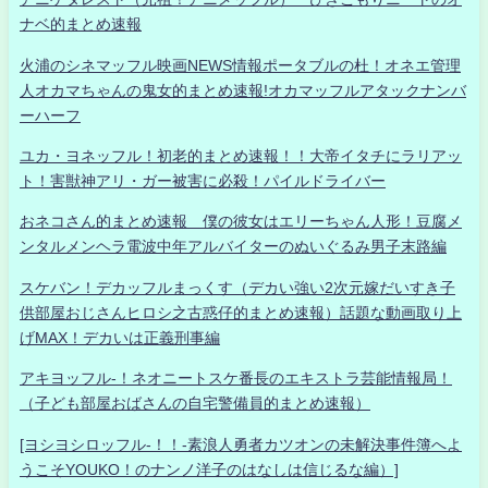
ナベ的まとめ速報
火浦のシネマッフル映画NEWS情報ポータブルの杜！オネエ管理
人オカマちゃんの鬼女的まとめ速報!オカマッフルアタックナンバ
ーハーフ
ユカ・ヨネッフル！初老的まとめ速報！！大帝イタチにラリアッ
ト！害獣神アリ・ガー被害に必殺！パイルドライバー
おネコさん的まとめ速報 僕の彼女はエリーちゃん人形！豆腐メ
ンタルメンヘラ電波中年アルバイターのぬいぐるみ男子末路編
スケバン！デカッフルまっくす（デカい強い2次元嫁だいすき子
供部屋おじさんヒロシ之古惑仔的まとめ速報）話題な動画取り上
げMAX！デカいは正義刑事編
アキヨッフル-！ネオニートスケ番長のエキストラ芸能情報局！
（子ども部屋おばさんの自宅警備員的まとめ速報）
[ヨシヨシロッフル-！！-素浪人勇者カツオンの未解決事件簿へよ
うこそYOUKO！のナンノ洋子のはなしは信じるな編）]