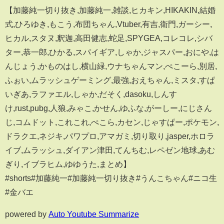
【加藤純一切り抜き,加藤純一,雑談,ヒカキン,HIKAKIN,結婚
式,ひろゆき,もこう,布団ちゃん,Vtuber,有吉,衛門,ガーシー,
ヒカル,スタヌ,釈迦,高田健志,蛇足,SPYGEA,コレコレ,シバ
ター,恭一郎,ひかる,スパイギア,しゃか,ジャスパー,おにや,は
んじょう,かものはし,横山緑,ウナちゃんマン,ぺこーら,別居,
ふぉい,ムラッシュゲーミング,最強,おえちゃん,ミスタ,すぱ
いぎあ,ラファエル,しゃか,だそく,dasoku,しんす
け,rust,pubg,人狼,みゃこ,かせん,ゆふな,がーしー,にじさん
じ,コムドット,これこれ,ぺこら,カセン,じゃすぱー,ポケモン,
ドラクエ,ネジキ,パワプロ,アマガミ,切り取り,jasper,ホロラ
イブ,ムラッシュ,ダイアン津田,てんちむ,レペゼン地球,あむ
ぎり,イブラヒム,ゆゆうた,まとめ】
#shorts#加藤純一#加藤純一切り抜き#うんこちゃん#ニコ生
#金バエ
powered by
Auto Youtube Summarize