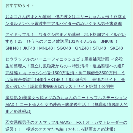
おすすめサイト
おネコさん的まとめ速報 僕の彼女はエリーちゃん人形！豆腐メ
ンタルメンヘラ電波中年アルバイターのぬいぐるみ男子末路編
アイドッフル！ ワタクシ的まとめ速報 地下格闘アイドルだい
すき！23 ひうらのアニメ放送局101ちゃんねる BNK48 ！
SNH48！JKT48！MNL48！SGO48！GNZ48！STU48！SKE48
ヒウラッフルのハーニーフィニッシュゴミ屋敷補完計画 ＜必殺！
生前整理人！孤立し孤独死からの～特殊清掃・遺品整理への道F
完結編＞ キャッシング計1500万返済：厨二病借金3500万円！う
つ病統合失調症14年生HKT46！！9期研究生、最後のサイト！全
米が泣いた！認知症鬱病60代のラストサイト絶賛！公開中
魔法熟女/美魔女ッ娘メグみみちゃんのニートッフルステーション
MAX！ ニート仙人仙女の映画三昧老後生活！（無職孤独居老人的
まとめ速報Z)]
乙女系腐男子のオカマッフルMAX2- FX！オ・カマトレーダーの
逆襲！！ 極道のオカマたち編（おもしろ動画まとめ速報）