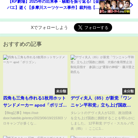
【KP劇場】2025年の出来事・騒動を振り返る!【金
バエ】逝く【多摩川スーツケース事件】裁判他【よ
っさん】【野田】【まさやん】【しんやっちょ】
【ぱるぱる】
Xでフォローしよう
おすすめの記事
未分類
未分類
四角も三角も作れる1枚用ホット
デヴィ夫人（85）が新党「ワン
サンドメーカー apod「ポリゴ
ニャン平和党」立ち上げ国政に
ン」
挑戦 犬猫の食用禁止法制化目
【Blog記事】https://out-
タレントのデヴィ夫人が12日、政治団体
door.hateblo.jp/entry/2023/06/19/215303 ソ
を立ち上げ国政に挑戦することを明らかに
指す 参謀には“選挙の神様”・
ロキャンプが多くな...
しました。 12平和党 デヴィ・スカルノ代
藤川晋之助氏も
表（85）： ここに1...