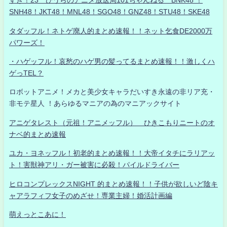
すき！23 ひうらのアニメ放送局101ちゃんねる BNK48 ！
SNH48！JKT48！MNL48！SGO48！GNZ48！STU48！SKE48
タダッフル！ネトゲ廃人的まとめ速報！！ネット乞食DE2000万
パワーズ！
・ハゲッフル！哀愁のハゲ男の髪ってるまとめ速報！！激しくハ
ゲっTEL？
ロボットアニメ！メカと美少女キャラだいすき永遠の非リア充・
非モテ星人 ！あらゆるマニアの為のマニアックサイト
アニゲタレスト（元祖！アニメッフル） ひきこもりニートのオ
ナベ的まとめ速報
ユカ・ヨネッフル！初老的まとめ速報！！大帝イタチにラリアッ
ト！害獣神アリ・ガー被害に必殺！パイルドライバー
ヒロコンプレックスNIGHT 的まとめ速報！！子供が欲しいど陰キ
ャアラフィフ女子のめざせ！専業主婦！婚活計画編
萌えっとこあに！