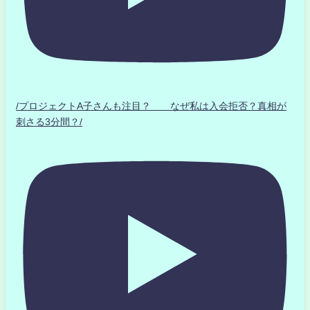
/プロジェクトA子さんも注目？ なぜ私は入会拒否？真相が
刺さる3分間？/