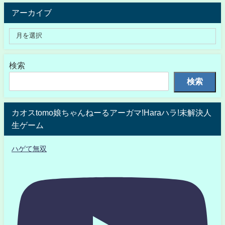
アーカイブ
検索
検索
カオスtomo娘ちゃんねーるアーガマ!Haraハラ!未解決人
生ゲーム
ハゲて無双