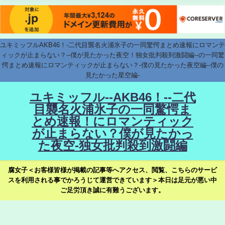
ユキミッフルAKB46！-二代目襲名火浦氷子の一同驚愕まとめ速報にロマンテ
ィックが止まらない？--僕が見たかった夜空！独女批判殺到激闘編--の一同驚
愕まとめ速報にロマンティックが止まらない？-僕の見たかった夜空編--僕の
見たかった星空編-
ユキミッフル--AKB46！--二代
目襲名火浦氷子の一同驚愕ま
とめ速報！にロマンティック
が止まらない？僕が見たかっ
た夜空-独女批判殺到激闘編
腐女子＜お客様皆様が掲載の記事等へアクセス、閲覧、こちらのサービ
スを利用される事でかろうじて運営できています＞本日は足元が悪い中
ご足労頂き誠に有難うございます。