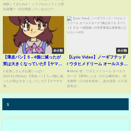
体験してきたﾖｫｫ！ ミラブルのミライ人間
間洗濯機 #ミラブル
洗濯機?✨ 15分間座っているだけで ...
未分類
未分類
【薄皮パン】5→4個に減ったが
【Lyric Video】ノーギフテッド
実は大きくなっていた⁉【ヤマザ
/ ウタヒメドリーム オールスター
キ 薄皮シリーズ 片親パン】
ズ [俺は全てを【パリイ】する 〜
1:名無しさん＠お腹いっぱい
▶Music 歌：ウタヒメドリーム オールス
2023.01.08(Sun) 【薄皮パン】5→4個に減
ターズ 【夢咲いぶき（CV:山﨑玲奈）, 桜
逆勘違いの世界最強は冒険者に
ったが実は大きくなっていた⁉【ヤマザキ
木舞華（CV:鈴木杏奈）, 真白清美（CV:其
なりたい〜ED]
薄...
原有沙...
s