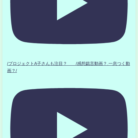
/プロジェクトA子さんも注目？ /感想戯言動画？.一息つく動
画？/