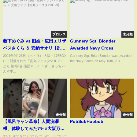
プロレス
未分類
薮下めぐみ vs 旧姓・広田エリザ
Gunnery Sgt. Blonder
ベスさくら ＆ 安納サオリ【乱丸
Awarded Navy Cross
フェスタVOL.29】
2021年9月23日（木・祝） 大阪・176BOX
Gunnery Sgt. Brian Blonder was awarded
にて開催された「乱丸フェスタVOL.29」
the Navy Cross on May 10th, 201...
より 第3試合 能面マッチ 〜ざ・さっちゃ
んず本...
未分類
未分類
【風呂キャン革命】人間洗濯
PubSubHubbub
機、体験してみた?✨ #大阪万博
...
#風呂キャンセル界隈 #ミライ人
⬆️ﾌｫﾛｰはｺｺをﾀｯﾌﾟ??‍♀️? ついに…！ ついに