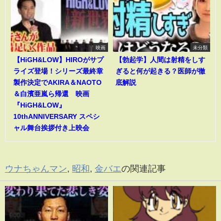
映画
未分類
【HiGH&LOW】HIROがサプ
【勃起学】人間は射精をしす
ライズ登場！シリーズ最終章
ぎると何が起きる？医師が徹
製作決定でAKIRA＆NAOTO
底解説
＆白濱亜嵐ら帰還 映画
『HiGH&LOW』
10thANNIVERSARY スペシ
ャル舞台挨拶付き上映会
ウナちゃんマン
,
昭和
,
金バエ
の関連記事