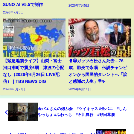
SUNO AI V5.5で制作
2026年7月5日
2026年7月5日
【緊急地震ライブ】山梨・富士
🥊😭ガッツ石松さん死去…76
河口湖町で震度6弱 津波の心配
歳、肺炎で永眠 伝説チャンピ
なし（2026年6月26日 LIVE配
オンから国民的タレントへ「涙
信）｜TBS NEWS DIG
と感謝の人生」💐✨
2026年6月27日
2026年6月11日
金バエさんの偲ぶ会 #ツイキャス #金バエ #しん
やっちょ #ふわっち #石川典行 #野田草履