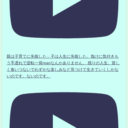
親は子育てに失敗した」子は人生に失敗した。負けに気付きも
う手遅れで逆転一発manなんかありません、 残りの人生、貧し
く食いつないでわずかな楽しみなど見つけて生きていくしかな
いのです。ないのです。