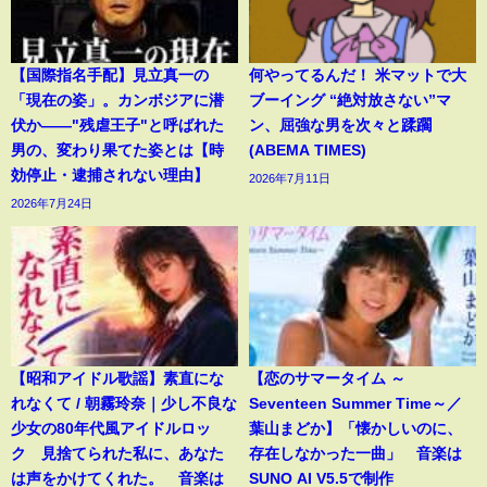
【国際指名手配】見立真一の
何やってるんだ！ 米マットで大
「現在の姿」。カンボジアに潜
ブーイング “絶対放さない”マ
伏か――"残虐王子"と呼ばれた
ン、屈強な男を次々と蹂躙
男の、変わり果てた姿とは【時
(ABEMA TIMES)
効停止・逮捕されない理由】
2026年7月11日
2026年7月24日
【昭和アイドル歌謡】素直にな
【恋のサマータイム ～
れなくて / 朝霧玲奈｜少し不良な
Seventeen Summer Time～／
少女の80年代風アイドルロッ
葉山まどか】「懐かしいのに、
ク 見捨てられた私に、あなた
存在しなかった一曲」 音楽は
は声をかけてくれた。 音楽は
SUNO AI V5.5で制作