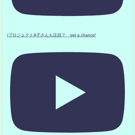
/プロジェクトA子さんも注目？ get a chance!