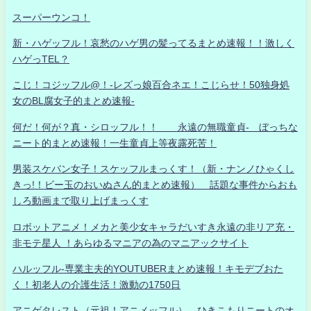
スーパーウンコ！
新・ハゲッフル！哀愁のハゲ男の髪ってるまとめ速報！！激しく
ハゲっTEL？
こじ！コジッフル@！-レズっ娘百合ネエ！こじらせ！50独身処
女のBL腐女子的まとめ速報-
何だ！何が？真・シロッフル！！ 永遠の無職童貞- ぼっちな
ニート的まとめ速報！一生童貞上等夜露死苦！
男装スケバン女子！スケッフルまっくす！（新・ナンノひゃくし
きっ!！ビー玉のおいぬさん的まとめ速報） 話題な事件からおも
しろ動画まで取り上げまっくす
ロボットアニメ！メカと美少女キャラだいすき永遠の非リア充・
非モテ星人 ！あらゆるマニアの為のマニアックサイト
ハルッフル-専業主夫的YOUTUBERまとめ速報！キモデブおた
く！初老人の介護生活！激動の1750日
アニゲタレスト（元祖！アニメッフル） ひきこもりニートのオ