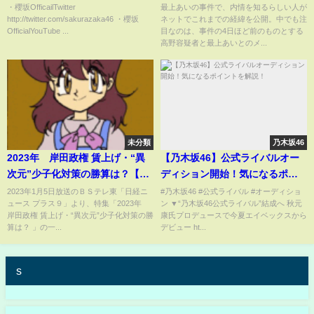
数日前にも借金返済の請求か 3
・櫻坂OfficailTwitter
最上あいの事件で、内情を知るらしい人が
http://twitter.com/sakurazaka46 ・櫻坂
ネットでこれまでの経緯を公開。中でも注
月13日
OfficialYouTube ...
目なのは、事件の4日ほど前のものとする
高野容疑者と最上あいとのメ...
未分類
乃木坂46
2023年 岸田政権 賃上げ・“異
【乃木坂46】公式ライバルオー
次元”少子化対策の勝算は？【日
ディション開始！気になるポイ
経プラス９】（2023年1月5日）
ントを解説！
2023年1月5日放送のＢＳテレ東「日経ニ
#乃木坂46 #公式ライバル #オーディショ
ュース プラス９」より、特集「2023年
ン ▼“乃木坂46公式ライバル”結成へ 秋元
岸田政権 賃上げ・“異次元”少子化対策の勝
康氏プロデュースで今夏エイベックスから
算は？ 」の一...
デビュー ht...
s