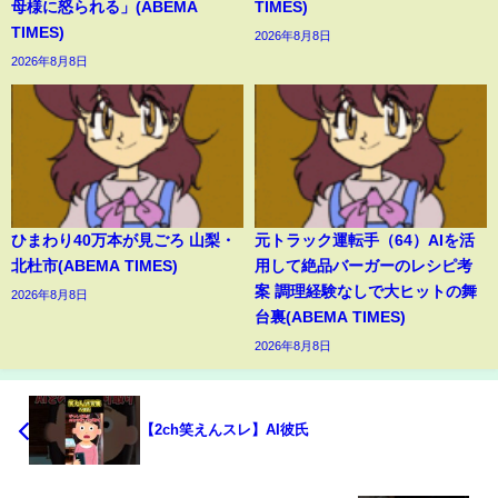
母様に怒られる」(ABEMA
TIMES)
TIMES)
2026年8月8日
2026年8月8日
ひまわり40万本が見ごろ 山梨・
元トラック運転手（64）AIを活
北杜市(ABEMA TIMES)
用して絶品バーガーのレシピ考
案 調理経験なしで大ヒットの舞
2026年8月8日
台裏(ABEMA TIMES)
2026年8月8日
【2ch笑えんスレ】AI彼氏