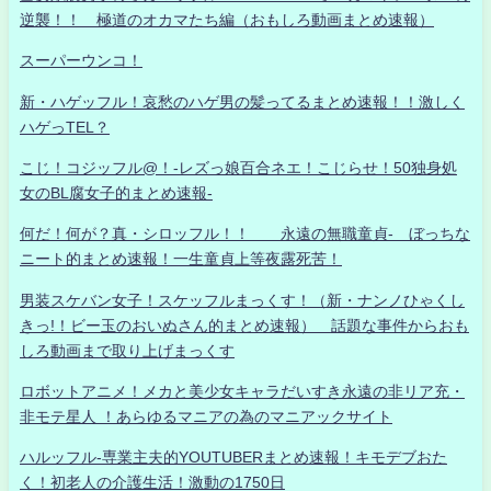
逆襲！！ 極道のオカマたち編（おもしろ動画まとめ速報）
スーパーウンコ！
新・ハゲッフル！哀愁のハゲ男の髪ってるまとめ速報！！激しく
ハゲっTEL？
こじ！コジッフル@！-レズっ娘百合ネエ！こじらせ！50独身処
女のBL腐女子的まとめ速報-
何だ！何が？真・シロッフル！！ 永遠の無職童貞- ぼっちな
ニート的まとめ速報！一生童貞上等夜露死苦！
男装スケバン女子！スケッフルまっくす！（新・ナンノひゃくし
きっ!！ビー玉のおいぬさん的まとめ速報） 話題な事件からおも
しろ動画まで取り上げまっくす
ロボットアニメ！メカと美少女キャラだいすき永遠の非リア充・
非モテ星人 ！あらゆるマニアの為のマニアックサイト
ハルッフル-専業主夫的YOUTUBERまとめ速報！キモデブおた
く！初老人の介護生活！激動の1750日