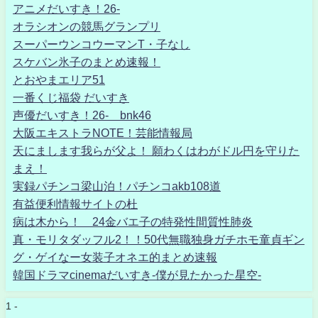
アニメだいすき！26-
オラシオンの競馬グランプリ
スーパーウンコウーマンT・子なし
スケバン氷子のまとめ速報！
とおやまエリア51
一番くじ福袋 だいすき
声優だいすき！26- bnk46
大阪エキストラNOTE！芸能情報局
天にまします我らが父よ！ 願わくはわがドル円を守りた
まえ！
実録パチンコ梁山泊！パチンコakb108道
有益便利情報サイトの杜
病は木から！ 24金バエ子の特発性間質性肺炎
真・モリタダッフル2！！50代無職独身ガチホモ童貞ギン
グ・ゲイなー女装子オネエ的まとめ速報
韓国ドラマcinemaだいすき-僕が見たかった星空-
1 -