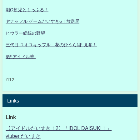
剛Q超児ともっふる！
ヤナッフル ゲームだいすき6！放送局
ヒウラー総統の野望
三代目 ユキユキッフル 花のひうら組! 見参！
魁!!アイドル塾!
t112
Links
Link
【アイドルだいすき！2】「IDOL DAISUKI！」
vtuber だいすき