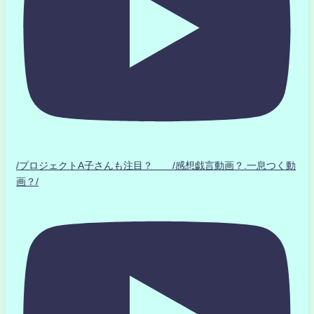
/プロジェクトA子さんも注目？ /感想戯言動画？.一息つく動
画？/