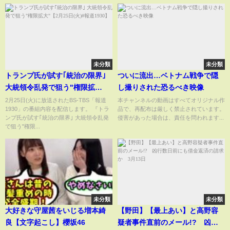
未分類
未分類
トランプ氏が試す｢統治の限界｣
ついに流出…ベトナム戦争で隠
大統領令乱発で狙う"権限拡
し撮りされた恐るべき映像
大"【2月25日(火)#報道1930】
2月25日(火)に放送されたBS-TBS「報道
本チャンネルの動画はすべてオリジナル作
1930」の番組内容を配信します。 『トラ
品で、再配布は厳しく禁止されています。
ンプ氏が試す｢統治の限界｣ 大統領令乱発
侵害があった場合は、責任を問われます...
で狙う"権限...
未分類
未分類
大好きな守屋茜をいじる増本綺
【野田】【最上あい】と高野容
良【文字起こし】櫻坂46
疑者事件直前のメール!? 凶行