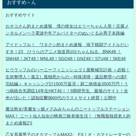
おすすめ～ん
おすすめサイト
おネコさん的まとめ速報 僕の彼女はエリーちゃん人形！豆腐メ
ンタルメンヘラ電波中年アルバイターのぬいぐるみ男子末路編
アイドッフル！ ワタクシ的まとめ速報 地下格闘アイドルだい
すき！23 ひうらのアニメ放送局101ちゃんねる BNK48 ！
SNH48！JKT48！MNL48！SGO48！GNZ48！STU48！SKE48
ヒウラッフルのハーニーフィニッシュゴミ屋敷補完計画 ＜必殺！
生前整理人！孤立し孤独死からの～特殊清掃・遺品整理への道F
完結編＞ キャッシング計1500万返済：厨二病借金3500万円！う
つ病統合失調症14年生HKT46！！9期研究生、最後のサイト！全
米が泣いた！認知症鬱病60代のラストサイト絶賛！公開中
魔法熟女/美魔女ッ娘メグみみちゃんのニートッフルステーション
MAX！ ニート仙人仙女の映画三昧老後生活！（無職孤独居老人的
まとめ速報Z)]
乙女系腐男子のオカマッフルMAX2- FX！オ・カマトレーダーの