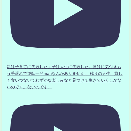
親は子育てに失敗した」子は人生に失敗した。負けに気付きも
う手遅れで逆転一発manなんかありません、 残りの人生、貧し
く食いつないでわずかな楽しみなど見つけて生きていくしかな
いのです。ないのです。