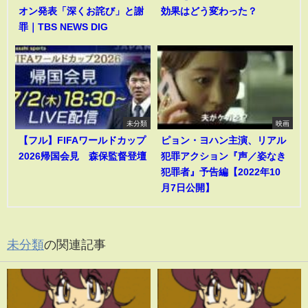
オン発表「深くお詫び」と謝
効果はどう変わった？
罪｜TBS NEWS DIG
未分類
映画
【フル】FIFAワールドカップ
ピョン・ヨハン主演、リアル
2026帰国会見 森保監督登壇
犯罪アクション『声／姿なき
犯罪者』予告編【2022年10
月7日公開】
未分類
の関連記事