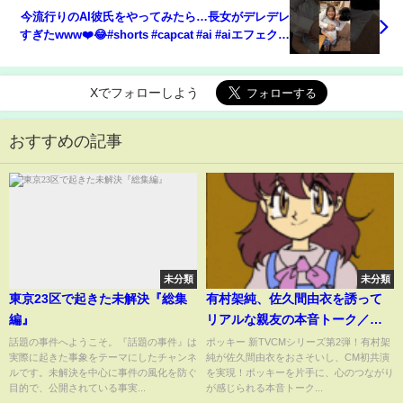
今流行りのAI彼氏をやってみたら…長女がデレデレ
すぎたwww❤️😂#shorts #capcat #ai #aiエフェクト
#ai彼氏#彼氏 #流行り #長女 #かわいい
Xでフォローしよう
おすすめの記事
未分類
未分類
東京23区で起きた未解決『総集
有村架純、佐久間由衣を誘って
編』
リアルな親友の本音トーク／グ
リコ「ポッキー」CM＋メイキン
話題の事件へようこそ。『話題の事件』は
ポッキー 新TVCMシリーズ第2弾！有村架
実際に起きた事象をテーマにしたチャンネ
純が佐久間由衣をおさそいし、CM初共演
グ＋インタビュー
ルです。未解決を中心に事件の風化を防ぐ
を実現！ポッキーを片手に、心のつながり
目的で、公開されている事実...
が感じられる本音トーク...