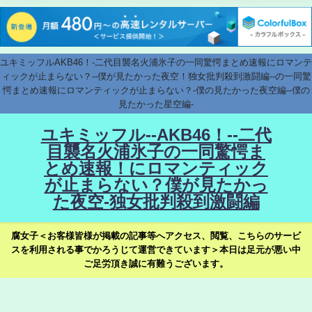
ユキミッフルAKB46！-二代目襲名火浦氷子の一同驚愕まとめ速報にロマンテ
ィックが止まらない？--僕が見たかった夜空！独女批判殺到激闘編--の一同驚
愕まとめ速報にロマンティックが止まらない？-僕の見たかった夜空編--僕の
見たかった星空編-
ユキミッフル--AKB46！--二代
目襲名火浦氷子の一同驚愕ま
とめ速報！にロマンティック
が止まらない？僕が見たかっ
た夜空-独女批判殺到激闘編
腐女子＜お客様皆様が掲載の記事等へアクセス、閲覧、こちらのサービ
スを利用される事でかろうじて運営できています＞本日は足元が悪い中
ご足労頂き誠に有難うございます。