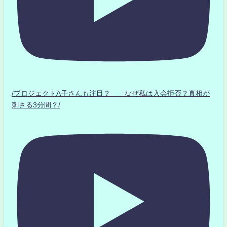
/プロジェクトA子さんも注目？ なぜ私は入会拒否？真相が
刺さる3分間？/