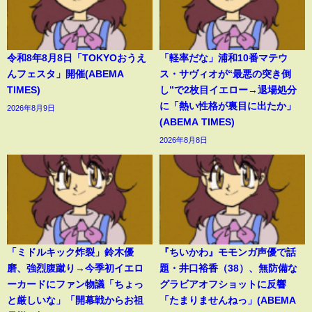
令和8年8月8日「TOKYOおうえ
「軽率だな」浦和10番マテウ
んフェスタ」開催(ABEMA
ス・サヴィオが“最悪の突き倒
TIMES)
し”で2枚目イエロー→退場処分
に「熱い性格が裏目に出たか」
2026年8月9日
(ABEMA TIMES)
2026年8月8日
「ミドルキック炸裂」鈴木優
『ちいかわ』モモンガ声優で話
磨、強烈腹蹴り→今季初イエロ
題・井口裕香（38）、無防備な
ーカードにファン物議「ちょっ
グラビアオフショットに反響
と厳しいな」「開幕戦からお祖
「たまりませんねっ」(ABEMA