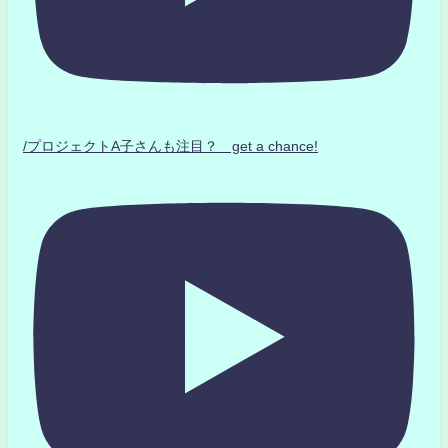
/プロジェクトA子さんも注目？ get a chance!