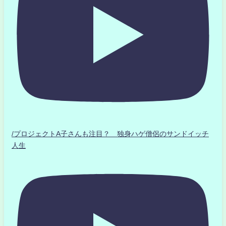
/プロジェクトA子さんも注目？ 独身ハゲ僧侶のサンドイッチ
人生