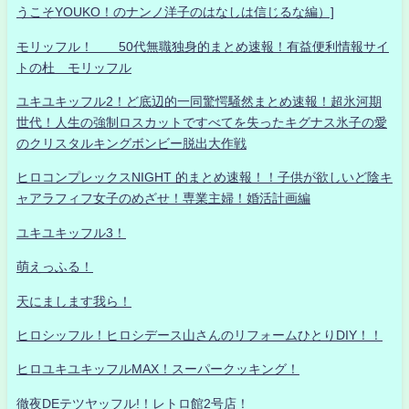
うこそYOUKO！のナンノ洋子のはなしは信じるな編）]
モリッフル！ 50代無職独身的まとめ速報！有益便利情報サイ
トの杜 モリッフル
ユキユキッフル2！ど底辺的一同驚愕騒然まとめ速報！超氷河期
世代！人生の強制ロスカットですべてを失ったキグナス氷子の愛
のクリスタルキングボンビー脱出大作戦
ヒロコンプレックスNIGHT 的まとめ速報！！子供が欲しいど陰キ
ャアラフィフ女子のめざせ！専業主婦！婚活計画編
ユキユキッフル3！
萌えっふる！
天にまします我ら！
ヒロシッフル！ヒロシデース山さんのリフォームひとりDIY！！
ヒロユキユキッフルMAX！スーパークッキング！
徹夜DEテツヤッフル!！レトロ館2号店！