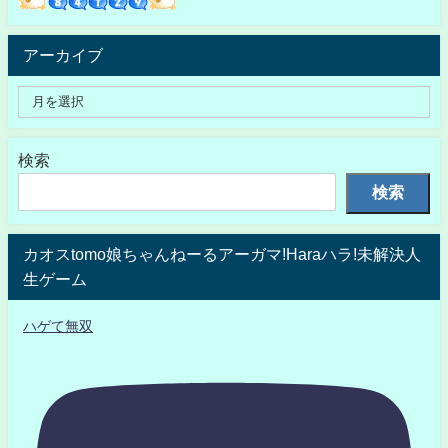
アーカイブ
検索
検索
カオスtomo娘ちゃんねーるアーガマ!Haraハラ!未解決人
生ゲーム
ハゲて無双