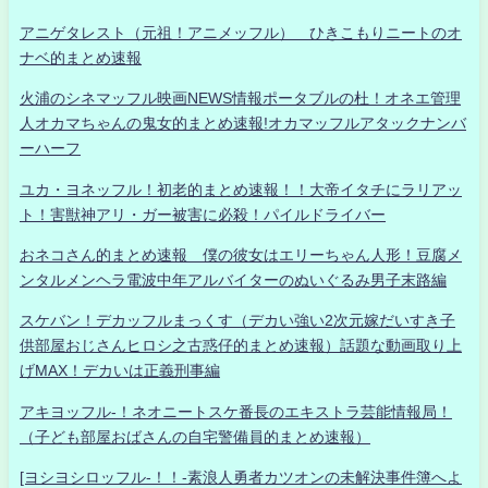
アニゲタレスト（元祖！アニメッフル） ひきこもりニートのオ
ナベ的まとめ速報
火浦のシネマッフル映画NEWS情報ポータブルの杜！オネエ管理
人オカマちゃんの鬼女的まとめ速報!オカマッフルアタックナンバ
ーハーフ
ユカ・ヨネッフル！初老的まとめ速報！！大帝イタチにラリアッ
ト！害獣神アリ・ガー被害に必殺！パイルドライバー
おネコさん的まとめ速報 僕の彼女はエリーちゃん人形！豆腐メ
ンタルメンヘラ電波中年アルバイターのぬいぐるみ男子末路編
スケバン！デカッフルまっくす（デカい強い2次元嫁だいすき子
供部屋おじさんヒロシ之古惑仔的まとめ速報）話題な動画取り上
げMAX！デカいは正義刑事編
アキヨッフル-！ネオニートスケ番長のエキストラ芸能情報局！
（子ども部屋おばさんの自宅警備員的まとめ速報）
[ヨシヨシロッフル-！！-素浪人勇者カツオンの未解決事件簿へよ