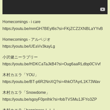
Homecomings - i care
https://youtu.be/mmGH7BEyI6s?si=FKjZCZ2XNBLaYYvB
Homecomings - アルペジオ
https://youtu.be/UEaVv3kayLg
小沢健ニーラブリー
https://youtu.be/HDKCaTaJkB4?si=Oug6aaRLdbp0CVvf
木村カエラ「YOU」
https://youtu.be/BT-p6R2NnXQ?si=4hkOTAyrL1K73Wav
木村カエラ「Snowdome」
https://youtu.be/sgoyF0pnlhk?si=fobTVSMu1JFYo3ZP
木村カエラ「happiness！！！」