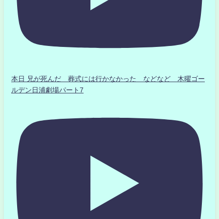
本日 兄が死んだ 葬式には行かなかった などなど 木曜ゴー
ルデン日浦劇場パート7