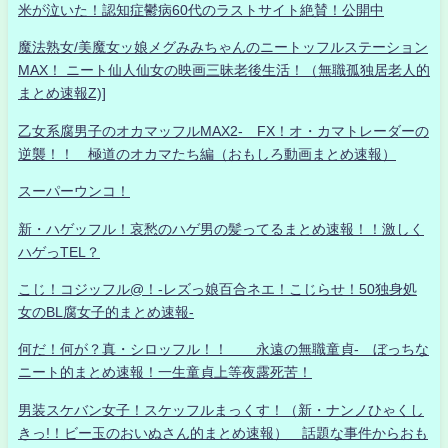
米が泣いた！認知症鬱病60代のラストサイト絶賛！公開中
魔法熟女/美魔女ッ娘メグみみちゃんのニートッフルステーション
MAX！ ニート仙人仙女の映画三昧老後生活！（無職孤独居老人的
まとめ速報Z)]
乙女系腐男子のオカマッフルMAX2- FX！オ・カマトレーダーの
逆襲！！ 極道のオカマたち編（おもしろ動画まとめ速報）
スーパーウンコ！
新・ハゲッフル！哀愁のハゲ男の髪ってるまとめ速報！！激しく
ハゲっTEL？
こじ！コジッフル@！-レズっ娘百合ネエ！こじらせ！50独身処
女のBL腐女子的まとめ速報-
何だ！何が？真・シロッフル！！ 永遠の無職童貞- ぼっちな
ニート的まとめ速報！一生童貞上等夜露死苦！
男装スケバン女子！スケッフルまっくす！（新・ナンノひゃくし
きっ!！ビー玉のおいぬさん的まとめ速報） 話題な事件からおも