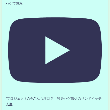
ハゲて無双
/プロジェクトA子さんも注目？ 独身ハゲ僧侶のサンドイッチ
人生