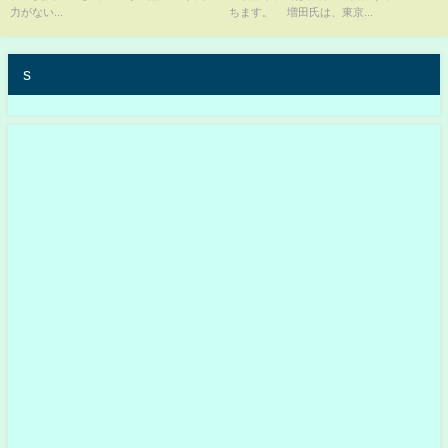
なる【切り抜き/ 2ちゃんねる/ 思
力がない...
ちます。 増田氏は、東京...
考】
s