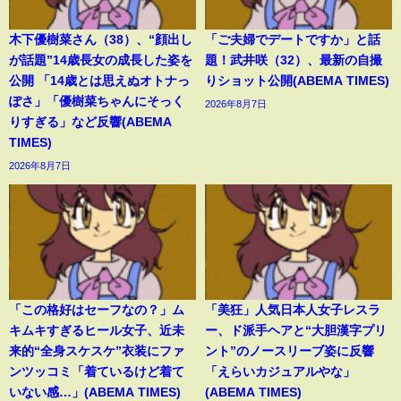
木下優樹菜さん（38）、“顔出し
「ご夫婦でデートですか」と話
が話題”14歳長女の成長した姿を
題！武井咲（32）、最新の自撮
公開 「14歳とは思えぬオトナっ
りショット公開(ABEMA TIMES)
ぽさ」「優樹菜ちゃんにそっく
2026年8月7日
りすぎる」など反響(ABEMA
TIMES)
2026年8月7日
「この格好はセーフなの？」ム
「美狂」人気日本人女子レスラ
キムキすぎるヒール女子、近未
ー、ド派手ヘアと“大胆漢字プリ
来的“全身スケスケ”衣装にファ
ント”のノースリーブ姿に反響
ンツッコミ「着ているけど着て
「えらいカジュアルやな」
いない感…」(ABEMA TIMES)
(ABEMA TIMES)