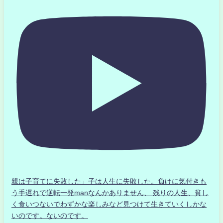
親は子育てに失敗した」子は人生に失敗した。負けに気付きも
う手遅れで逆転一発manなんかありません、 残りの人生、貧し
く食いつないでわずかな楽しみなど見つけて生きていくしかな
いのです。ないのです。