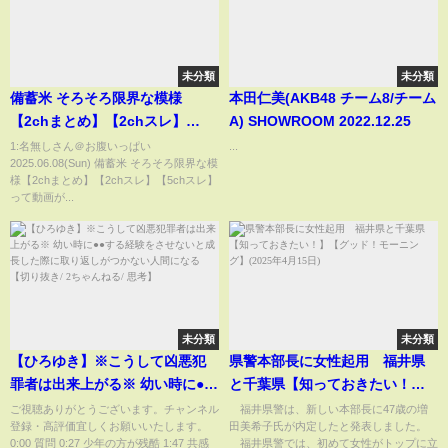
未分類
未分類
備蓄米 そろそろ限界な模様
本田仁美(AKB48 チーム8/チーム
【2chまとめ】【2chスレ】
A) SHOWROOM 2022.12.25
【5chスレ】
1:名無しさん＠お腹いっぱい
...
2025.06.08(Sun) 備蓄米 そろそろ限界な模
様【2chまとめ】【2chスレ】【5chスレ】
って動画が...
未分類
未分類
【ひろゆき】※こうして凶悪犯
県警本部長に女性起用 福井県
罪者は出来上がる※ 幼い時に●●
と千葉県【知っておきたい！】
する経験をさせないと成長した
【グッド！モーニング】(2025年
ご視聴ありがとうございます。チャンネル
福井県警は、新しい本部長に47歳の増
登録・高評価宜しくお願いいたします。
田美希子氏が内定したと発表しました。
際に取り返しがつかない人間に
4月15日)
0:00 質問 0:27 少年の方が残酷 1:47 共感
福井県警では、初めて女性がトップに立