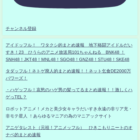
チャンネル登録
アイドッフル！ ワタクシ的まとめ速報 地下格闘アイドルだい
すき！23 ひうらのアニメ放送局101ちゃんねる BNK48 ！
SNH48！JKT48！MNL48！SGO48！GNZ48！STU48！SKE48
タダッフル！ネトゲ廃人的まとめ速報！！ネット乞食DE2000万
パワーズ！
・ハゲッフル！哀愁のハゲ男の髪ってるまとめ速報！！激しくハ
ゲっTEL？
ロボットアニメ！メカと美少女キャラだいすき永遠の非リア充・
非モテ星人 ！あらゆるマニアの為のマニアックサイト
アニゲタレスト（元祖！アニメッフル） ひきこもりニートのオ
ナベ的まとめ速報