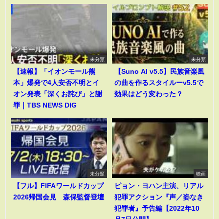
未分類
未分類
【速報】「イオンモール熊
【Suno AI v5.5】民族音楽風
本」爆発で4人安否不明とイ
の曲を作るスタイルーv5.5で
オン発表「深くお詫び」と謝
効果はどう変わった？
罪｜TBS NEWS DIG
未分類
映画
【フル】FIFAワールドカップ
ピョン・ヨハン主演、リアル
2026帰国会見 森保監督登壇
犯罪アクション『声／姿なき
犯罪者』予告編【2022年10