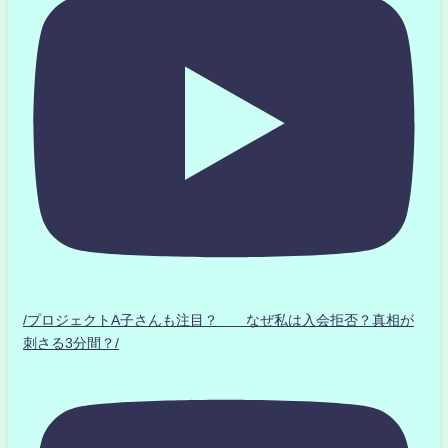
/プロジェクトA子さんも注目？ なぜ私は入会拒否？真相が
刺さる3分間？/