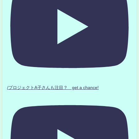
/プロジェクトA子さんも注目？ get a chance!