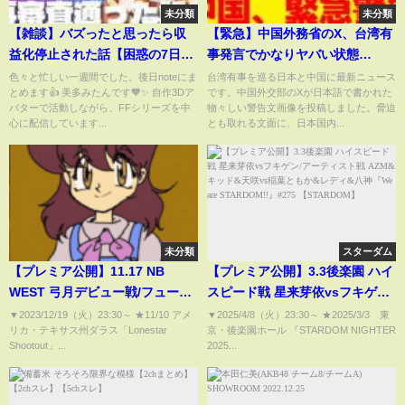
未分類
未分類
【雑談】バズったと思ったら収
【緊急】中国外務省のX、台湾有
益化停止された話【困惑の7日
事発言でかなりヤバい状態
間】
に………
色々と忙しい一週間でした。後日noteにま
台湾有事を巡る日本と中国に最新ニュース
とめます👍 美多みたんです🧡✨ 自作3Dア
です。中国外交部のXが日本語で書かれた
バターで活動しながら、FFシリーズを中
物々しい警告文画像を投稿しました。脅迫
心に配信しています...
とも取れる文面に、日本国内...
未分類
スターダム
【プレミア公開】11.17 NB
【プレミア公開】3.3後楽園 ハイ
WEST 弓月デビュー戦/フューチ
スピード戦 星来芽依vsフキゲン/
ャー 吏南vsHANAKO/IWGP女子
アーティスト戦 AZM&キッド&天
▼2023/12/19（火）23:30​​​​​​​​​​～ ★11/10 アメ
▼2025/4/8（火）23:30​​​​​​​​​​～ ★2025/3/3 東
リカ・テキサス州ダラス「Lonestar
京・後楽園ホール 『STARDOM NIGHTER
inダラス 岩谷vsバッケル 『We
咲vs稲葉ともか&レディ&八神
Shootout」...
2025...
are STARDOM!!』
『We are STARDOM!!』#275
#207【STARDOM】
【STARDOM】