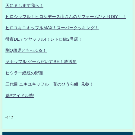
天にまします我ら！
ヒロシッフル！ヒロシデース山さんのリフォームひとりDIY！！
ヒロユキユキッフルMAX！スーパークッキング！
徹夜DEテツヤッフル!！レトロ館2号店！
剛Q超児ともっふる！
ヤナッフル ゲームだいすき6！放送局
ヒウラー総統の野望
三代目 ユキユキッフル 花のひうら組! 見参！
魁!!アイドル塾!
t112