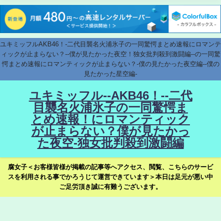
ユキミッフルAKB46！-二代目襲名火浦氷子の一同驚愕まとめ速報にロマンテ
ィックが止まらない？--僕が見たかった夜空！独女批判殺到激闘編--の一同驚
愕まとめ速報にロマンティックが止まらない？-僕の見たかった夜空編--僕の
見たかった星空編-
ユキミッフル--AKB46！--二代
目襲名火浦氷子の一同驚愕ま
とめ速報！にロマンティック
が止まらない？僕が見たかっ
た夜空-独女批判殺到激闘編
腐女子＜お客様皆様が掲載の記事等へアクセス、閲覧、こちらのサービ
スを利用される事でかろうじて運営できています＞本日は足元が悪い中
ご足労頂き誠に有難うございます。