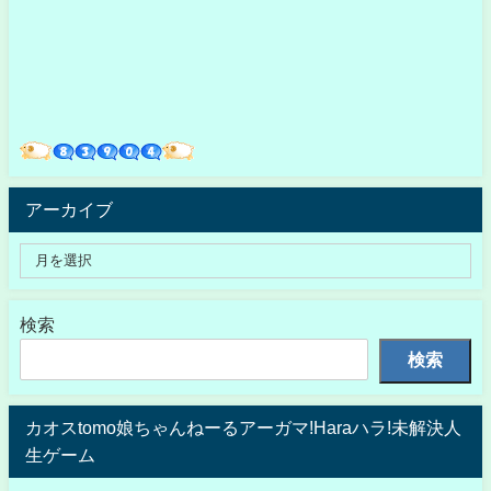
アーカイブ
検索
検索
カオスtomo娘ちゃんねーるアーガマ!Haraハラ!未解決人
生ゲーム