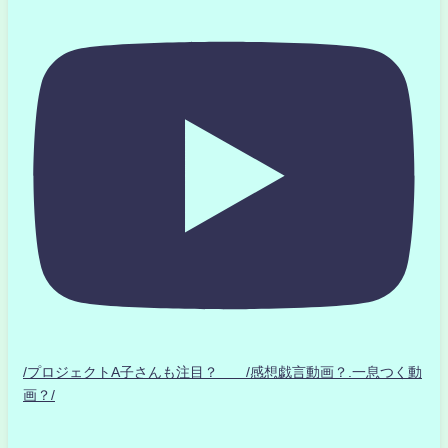
/プロジェクトA子さんも注目？ /感想戯言動画？.一息つく動
画？/