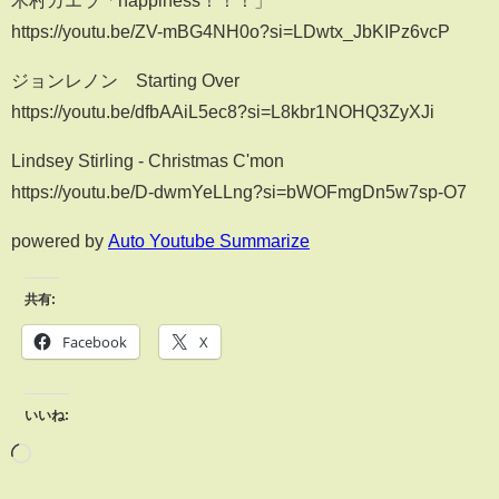
https://youtu.be/ZV-mBG4NH0o?si=LDwtx_JbKIPz6vcP
ジョンレノン Starting Over
https://youtu.be/dfbAAiL5ec8?si=L8kbr1NOHQ3ZyXJi
Lindsey Stirling - Christmas C'mon
https://youtu.be/D-dwmYeLLng?si=bWOFmgDn5w7sp-O7
powered by
Auto Youtube Summarize
共有:
Facebook
X
いいね: