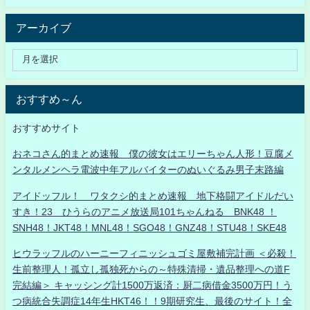
アーカイブ
おすすめ～ん
おすすめサイト
おネコさん的まとめ速報 僕の彼女はエリーちゃん人形！豆腐メ
ンタルメンヘラ電波中年アルバイターのぬいぐるみ男子末路編
アイドッフル！ ワタクシ的まとめ速報 地下格闘アイドルだい
すき！23 ひうらのアニメ放送局101ちゃんねる BNK48 ！
SNH48！JKT48！MNL48！SGO48！GNZ48！STU48！SKE48
ヒウラッフルのハーニーフィニッシュゴミ屋敷補完計画 ＜必殺！
生前整理人！孤立し孤独死からの～特殊清掃・遺品整理への道F
完結編＞ キャッシング計1500万返済：厨二病借金3500万円！う
つ病統合失調症14年生HKT46！！9期研究生、最後のサイト！全