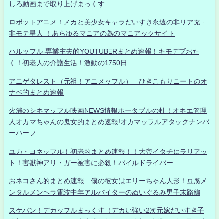
しろ動画まで取り上げまっくす
ロボットアニメ！メカと美少女キャラだいすき永遠の非リア充・
非モテ星人 ！あらゆるマニアの為のマニアックサイト
ハルッフル-専業主夫的YOUTUBERまとめ速報！キモデブおた
く！初老人の介護生活！激動の1750日
アニゲタレスト（元祖！アニメッフル） ひきこもりニートのオ
ナベ的まとめ速報
火浦のシネマッフル映画NEWS情報ポータブルの杜！オネエ管理
人オカマちゃんの鬼女的まとめ速報!オカマッフルアタックナンバ
ーハーフ
ユカ・ヨネッフル！初老的まとめ速報！！大帝イタチにラリアッ
ト！害獣神アリ・ガー被害に必殺！パイルドライバー
おネコさん的まとめ速報 僕の彼女はエリーちゃん人形！豆腐メ
ンタルメンヘラ電波中年アルバイターのぬいぐるみ男子末路編
スケバン！デカッフルまっくす（デカい強い2次元嫁だいすき子