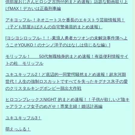
供部屋おじさんヒロシ之古惑仔的まとめ速報）話題な動画取り上
げMAX！デカいは正義刑事編
アキヨッフル-！ネオニートスケ番長のエキストラ芸能情報局！
（子ども部屋おばさんの自宅警備員的まとめ速報）
[ヨシヨシロッフル-！！-素浪人勇者カツオンの未解決事件簿へよ
うこそYOUKO！のナンノ洋子のはなしは信じるな編）]
モリッフル！ 50代無職独身的まとめ速報！有益便利情報サイ
トの杜 モリッフル
ユキユキッフル2！ど底辺的一同驚愕騒然まとめ速報！超氷河期
世代！人生の強制ロスカットですべてを失ったキグナス氷子の愛
のクリスタルキングボンビー脱出大作戦
ヒロコンプレックスNIGHT 的まとめ速報！！子供が欲しいど陰キ
ャアラフィフ女子のめざせ！専業主婦！婚活計画編
ユキユキッフル3！
萌えっふる！