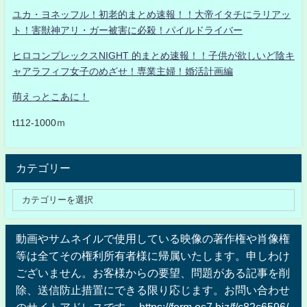
ユカ・ヨネッフル！初老的まとめ速報！！大帝イタチにラリアッ
ト！害獣神アリ・ガー被害に必殺！パイルドライバー
ヒロコンプレックスNIGHT 的まとめ速報！！子供が欲しいど陰キ
ャアラフィフ女子のめざせ！専業主婦！婚活計画編
萌えっとこあに！
t112-1000ｍ
カテゴリー
動画やサムネイルで使用している映像の著作権や肖像権
等は全てその権利所有者様に帰属いたします。申しわけ
ございません。お客様からの要望、問題がある記事を削
除、送信防止措置にできる限り応じます。お問い合わせ
のサイトアドレスです。 https://form.os7.biz/f/c82c6596/