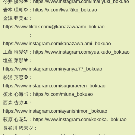
今井 優希🌟：https://www.instagram.com/imai.yuki_bokuao
岩本 理瑚🌻：https://x.com/IwaRiko_bokuao
金澤 亜美🎀：
https://www.tiktok.com/@kanazawaami_bokuao
：
https://www.instagram.com/kanazawa.ami_bokuao
工藤 唯愛🩵：https://www.instagram.com/yua.kudo_bokuao
塩釜 菜那💗：
https://www.instagram.com/nyanya.77_bokuao
杉浦 英恋🧿：
https://www.instagram.com/sugiuraeren_bokuao
須永 心海🫧：https://x.com/miuna_bokuao
西森 杏弥🌲：
https://www.instagram.com/ayanishimori_bokuao
萩原 心花🦭：https://www.instagram.com/kokoka._bokuao
長谷川 稀未🤍：