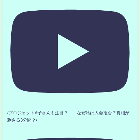
/プロジェクトA子さんも注目？ なぜ私は入会拒否？真相が
刺さる3分間？/