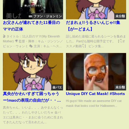
ファン・ジョンミン
未分類
お父さんが連れてきた11番目の
だまれぇ!!うるさいんじゃ!!集
ママの正体
【がーどまん】
🎬 タイトル：11人目のママ(My Eleventh
話し始めた途端に遮られるシーンを集めま
Mother) 🎥 監督・脚本：キム・ジンソン／
した。 Part2も随時公開予定です。 【👇オ
ピョン・ウォンミ 🎭 主演：キム・ヘス...
ススメ動画👇】 ビンタ集...
金バエ
未分類
真央がかわいすぎて困っちゃう
Unique DIY Cat Mask! #Shorts
ー!maoの表現の自由だが・・真
Hi guys! We made an awesome DIY cat
mask that looks cool for Halloween...
偽はいかに！でも自分で言うの
真央ちゃん、いいよ。。。あやまんなくっ
たって。。。わたしやさしいだろｗ 金バ
だから相当可愛んだってばよ！
エには真央に・・まおに会うために生まれ
中山美穂？アイドル並み？でデ
てきたんだなって言われたん...
ビューしちゃえ！ASINUKI正論