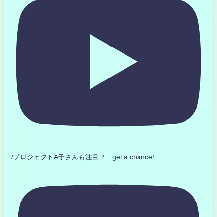
/プロジェクトA子さんも注目？ get a chance!