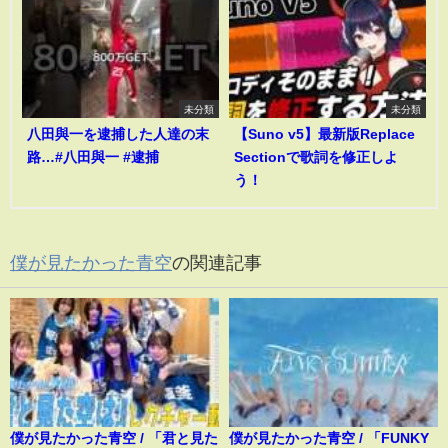
未分類
未分類
八田與一を逮捕した人達の末
【Suno v5】最新版Replace
路…#八田與一 #逮捕
Sectionで歌詞を修正しよ
う！
僕が見たかった青空
の関連記事
僕が見たかった青空 / 「君と見た
僕が見たかった青空 / 「FUNKY