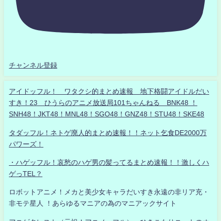
チャンネル登録
アイドッフル！ ワタクシ的まとめ速報 地下格闘アイドルだい
すき！23 ひうらのアニメ放送局101ちゃんねる BNK48 ！
SNH48！JKT48！MNL48！SGO48！GNZ48！STU48！SKE48
タダッフル！ネトゲ廃人的まとめ速報！！ネット乞食DE2000万
パワーズ！
・ハゲッフル！哀愁のハゲ男の髪ってるまとめ速報！！激しくハ
ゲっTEL？
ロボットアニメ！メカと美少女キャラだいすき永遠の非リア充・
非モテ星人 ！あらゆるマニアの為のマニアックサイト