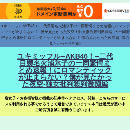
ユキミッフルAKB46！-二代目襲名火浦氷子の一同驚愕まとめ速報にロマンテ
ィックが止まらない？--僕が見たかった夜空！独女批判殺到激闘編--の一同驚
愕まとめ速報にロマンティックが止まらない？-僕の見たかった夜空編--僕の
見たかった星空編-
ユキミッフル--AKB46！--二代
目襲名火浦氷子の一同驚愕ま
とめ速報！にロマンティック
が止まらない？僕が見たかっ
た夜空-独女批判殺到激闘編
腐女子＜お客様皆様が掲載の記事等へアクセス、閲覧、こちらのサービ
スを利用される事でかろうじて運営できています＞本日は足元が悪い中
ご足労頂き誠に有難うございます。