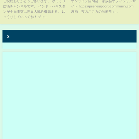
る…！インドとパキスタンが核
ご視聴ありがとうございます。 ゆっくり
オンライン自助会・家族会オフィシャルサ
防衛チャンネルです。 インド・パキスタ
イト https://peer-support-community.com
戦争寸前に。
ンが全面衝突…世界大戦危機高まる。 ゆ
漫画「夜のこころの診療所」...
っくりしていってね！ チャ...
s