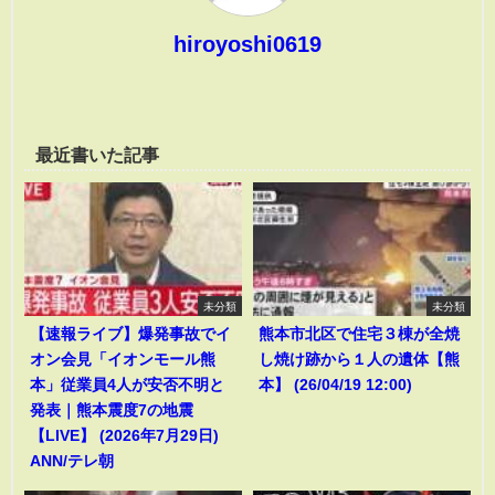
hiroyoshi0619
最近書いた記事
未分類
未分類
【速報ライブ】爆発事故でイ
熊本市北区で住宅３棟が全焼
オン会見「イオンモール熊
し焼け跡から１人の遺体【熊
本」従業員4人が安否不明と
本】 (26/04/19 12:00)
発表｜熊本震度7の地震
【LIVE】 (2026年7月29日)
ANN/テレ朝