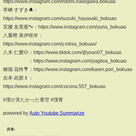
https://www.instagram.com/hitomi.hasegawa.bokuao
早﨑 すずき🔔：
https://www.instagram.com/suzuki_hayasaki_bokuao
宮腰 友里亜🐾：https://www.instagram.com/yuria_bokuao
八重樫 美伊咲🌸：
https://www.instagram.com/y.miisa_bokuao/
八木 仁愛🐶：https://www.tiktok.com/@ysan07_bokuao
：https://www.instagram.com/yagitoa_bokuao
柳堀 花怜💐：https://www.instagram.com/karen.pori_bokuao
吉本 此那💄：
https://www.instagram.com/cocona.557_bokuao
#僕が見たかった青空 #僕青
powered by
Auto Youtube Summarize
共有: