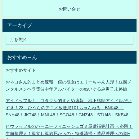
お問い合せ
アーカイブ
おすすめ～ん
おすすめサイト
おネコさん的まとめ速報 僕の彼女はエリーちゃん人形！豆腐メ
ンタルメンヘラ電波中年アルバイターのぬいぐるみ男子末路編
アイドッフル！ ワタクシ的まとめ速報 地下格闘アイドルだい
すき！23 ひうらのアニメ放送局101ちゃんねる BNK48 ！
SNH48！JKT48！MNL48！SGO48！GNZ48！STU48！SKE48
ヒウラッフルのハーニーフィニッシュゴミ屋敷補完計画 ＜必殺！
生前整理人！孤立し孤独死からの～特殊清掃・遺品整理への道F