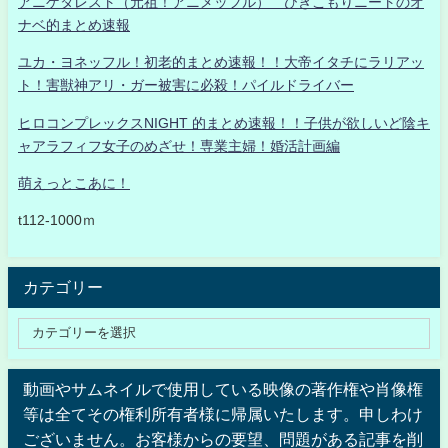
アニゲタレスト（元祖！アニメッフル） ひきこもりニートのオ
ナベ的まとめ速報
ユカ・ヨネッフル！初老的まとめ速報！！大帝イタチにラリアッ
ト！害獣神アリ・ガー被害に必殺！パイルドライバー
ヒロコンプレックスNIGHT 的まとめ速報！！子供が欲しいど陰キ
ャアラフィフ女子のめざせ！専業主婦！婚活計画編
萌えっとこあに！
t112-1000ｍ
カテゴリー
動画やサムネイルで使用している映像の著作権や肖像権
等は全てその権利所有者様に帰属いたします。申しわけ
ございません。お客様からの要望、問題がある記事を削