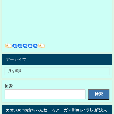
アーカイブ
検索
検索
カオスtomo娘ちゃんねーるアーガマ!Haraハラ!未解決人