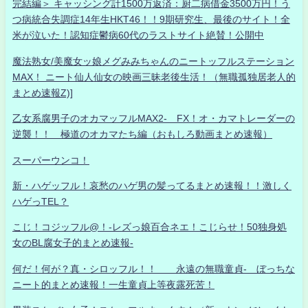
完結編＞ キャッシング計1500万返済：厨二病借金3500万円！う
つ病統合失調症14年生HKT46！！9期研究生、最後のサイト！全
米が泣いた！認知症鬱病60代のラストサイト絶賛！公開中
魔法熟女/美魔女ッ娘メグみみちゃんのニートッフルステーション
MAX！ ニート仙人仙女の映画三昧老後生活！（無職孤独居老人的
まとめ速報Z)]
乙女系腐男子のオカマッフルMAX2- FX！オ・カマトレーダーの
逆襲！！ 極道のオカマたち編（おもしろ動画まとめ速報）
スーパーウンコ！
新・ハゲッフル！哀愁のハゲ男の髪ってるまとめ速報！！激しく
ハゲっTEL？
こじ！コジッフル@！-レズっ娘百合ネエ！こじらせ！50独身処
女のBL腐女子的まとめ速報-
何だ！何が？真・シロッフル！！ 永遠の無職童貞- ぼっちな
ニート的まとめ速報！一生童貞上等夜露死苦！