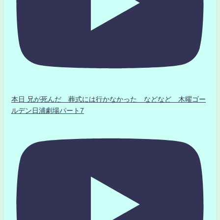
本日 兄が死んだ 葬式には行かなかった などなど 木曜ゴー
ルデン日浦劇場パート7