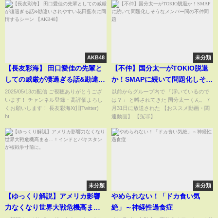
でも金バエに魂抜かれたかｗ半
公人バエさん有名税で食ってる
しかわいちょ。
AKB48
未分類
【長友彩海】 田口愛佳の先輩と
【不仲】国分太一がTOKIO脱退
しての威厳が凄過ぎる話&勘違い
か！SMAPに続いて問題化しそう
されやすい花田藍衣に同情する
なメンバー間の不仲問題
2025/05/13の配信 ご視聴ありがとうござ
以前からグループ内で 「浮いているので
います！ チャンネル登録・高評価よろし
は？」 と噂されてきた 国分太一くん。 7
シーン 【AKB48】
くお願いします！ 長友彩海X(旧Twitter)
月31日に放送された 【おススメ動画・関
ht...
連動画】 【冤罪】....
未分類
未分類
【ゆっくり解説】アメリカ影響
やめられない！「ドカ食い気
力なくなり世界大戦危機高ま
絶」～神経性過食症