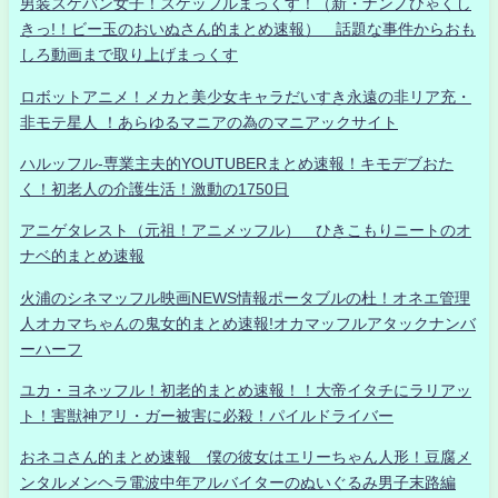
男装スケバン女子！スケッフルまっくす！（新・ナンノひゃくし
きっ!！ビー玉のおいぬさん的まとめ速報） 話題な事件からおも
しろ動画まで取り上げまっくす
ロボットアニメ！メカと美少女キャラだいすき永遠の非リア充・
非モテ星人 ！あらゆるマニアの為のマニアックサイト
ハルッフル-専業主夫的YOUTUBERまとめ速報！キモデブおた
く！初老人の介護生活！激動の1750日
アニゲタレスト（元祖！アニメッフル） ひきこもりニートのオ
ナベ的まとめ速報
火浦のシネマッフル映画NEWS情報ポータブルの杜！オネエ管理
人オカマちゃんの鬼女的まとめ速報!オカマッフルアタックナンバ
ーハーフ
ユカ・ヨネッフル！初老的まとめ速報！！大帝イタチにラリアッ
ト！害獣神アリ・ガー被害に必殺！パイルドライバー
おネコさん的まとめ速報 僕の彼女はエリーちゃん人形！豆腐メ
ンタルメンヘラ電波中年アルバイターのぬいぐるみ男子末路編