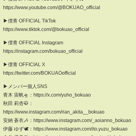
https://www.youtube.com/@BOKUAO_official
▶僕青 OFFICIAL TikTok
https://www.tiktok.com/@bokuao_official
▶僕青 OFFICIAL Instagram
https://instagram.com/bokuao_official
▶僕青 OFFICIAL X
https://twitter.com/BOKUAOofficial
▶メンバー個人SNS
青木 宙帆🛸：https://x.com/yuho_bokuao
秋田 莉杏🥋：
https://www.instagram.com/rian_akita__bokuao
安納 蒼衣🎶：https://www.instagram.com/_aoianno_bokuao
伊藤 ゆず🕊️：https://www.instagram.com/ito.yuzu_bokuao