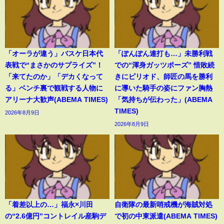
「オーラが違う」バスケ日本代
「ぽんぽん連打も…」未勝利戦
表戦で“まさかのサプライズ”！
での“渾身ガッツポーズ” 惜敗続
「来てたのか」「デカくなって
きにピリオド、師匠の馬を勝利
る」ベンチ裏で観戦する人物に
に導いた騎手の姿にファン胸熱
アリーナ大歓声(ABEMA TIMES)
「気持ちが伝わった」(ABEMA
TIMES)
2026年8月9日
2026年8月9日
「着差以上の…」福永×川田
自衛隊の最新哨戒機が海賊対処
の“2.6億円”コントレイル産駒デ
で初の中東派遣(ABEMA TIMES)