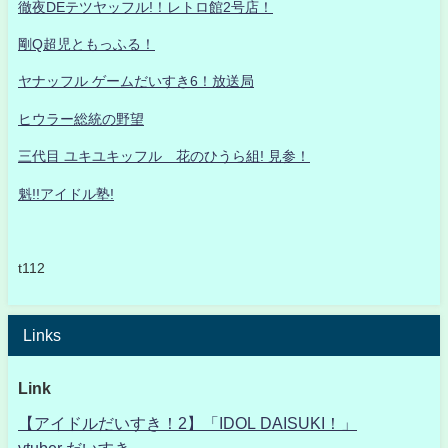
徹夜DEテツヤッフル!！レトロ館2号店！
剛Q超児ともっふる！
ヤナッフル ゲームだいすき6！放送局
ヒウラー総統の野望
三代目 ユキユキッフル 花のひうら組! 見参！
魁!!アイドル塾!
t112
Links
Link
【アイドルだいすき！2】「IDOL DAISUKI！」
vtuber だいすき