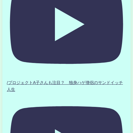
/プロジェクトA子さんも注目？ 独身ハゲ僧侶のサンドイッチ
人生