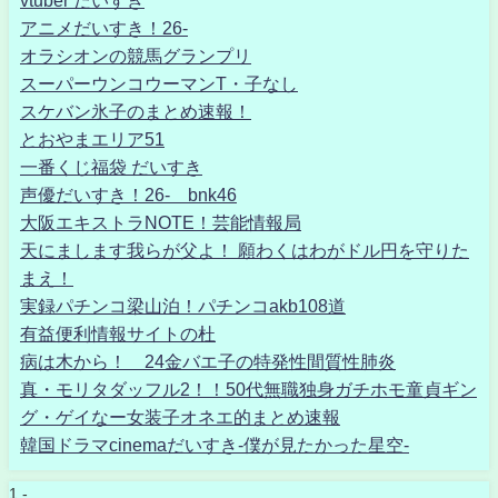
アニメだいすき！26-
オラシオンの競馬グランプリ
スーパーウンコウーマンT・子なし
スケバン氷子のまとめ速報！
とおやまエリア51
一番くじ福袋 だいすき
声優だいすき！26- bnk46
大阪エキストラNOTE！芸能情報局
天にまします我らが父よ！ 願わくはわがドル円を守りた
まえ！
実録パチンコ梁山泊！パチンコakb108道
有益便利情報サイトの杜
病は木から！ 24金バエ子の特発性間質性肺炎
真・モリタダッフル2！！50代無職独身ガチホモ童貞ギン
グ・ゲイなー女装子オネエ的まとめ速報
韓国ドラマcinemaだいすき-僕が見たかった星空-
1 -