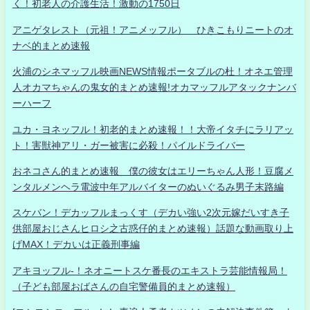
く！初老人の介護生活！激動の1750日
アニゲタレスト（元祖！アニメッフル） ひきこもりニートのオ
ナベ的まとめ速報
火浦のシネマッフル映画NEWS情報ポータブルの杜！オネエ管理
人オカマちゃんの鬼女的まとめ速報!オカマッフルアタックナンバ
ーハーフ
ユカ・ヨネッフル！初老的まとめ速報！！大帝イタチにラリアッ
ト！害獣神アリ・ガー被害に必殺！パイルドライバー
おネコさん的まとめ速報 僕の彼女はエリーちゃん人形！豆腐メ
ンタルメンヘラ電波中年アルバイターのぬいぐるみ男子末路編
スケバン！デカッフルまっくす（デカい強い2次元嫁だいすき子
供部屋おじさんヒロシ之古惑仔的まとめ速報）話題な動画取り上
げMAX！デカいは正義刑事編
アキヨッフル-！ネオニートスケ番長のエキストラ芸能情報局！
（子ども部屋おばさんの自宅警備員的まとめ速報）