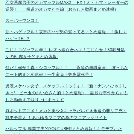
乙女系腐男子のオカマッフルMAX2- FX！オ・カマトレーダーの
逆襲！！ 極道のオカマたち編（おもしろ動画まとめ速報）
スーパーウンコ！
新・ハゲッフル！哀愁のハゲ男の髪ってるまとめ速報！！激しく
ハゲっTEL？
こじ！コジッフル@！-レズっ娘百合ネエ！こじらせ！50独身処
女のBL腐女子的まとめ速報-
何だ！何が？真・シロッフル！！ 永遠の無職童貞- ぼっちな
ニート的まとめ速報！一生童貞上等夜露死苦！
男装スケバン女子！スケッフルまっくす！（新・ナンノひゃくし
きっ!！ビー玉のおいぬさん的まとめ速報） 話題な事件からおも
しろ動画まで取り上げまっくす
ロボットアニメ！メカと美少女キャラだいすき永遠の非リア充・
非モテ星人 ！あらゆるマニアの為のマニアックサイト
ハルッフル-専業主夫的YOUTUBERまとめ速報！キモデブおた