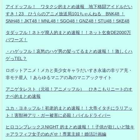
アイドッフル！ ワタクシ的まとめ速報 地下格闘アイドルだい
すき！23 ひうらのアニメ放送局101ちゃんねる BNK48 ！
SNH48！JKT48！MNL48！SGO48！GNZ48！STU48！SKE48
タダッフル！ネトゲ廃人的まとめ速報！！ネット乞食DE2000万
パワーズ！
・ハゲッフル！哀愁のハゲ男の髪ってるまとめ速報！！激しくハ
ゲっTEL？
ロボットアニメ！メカと美少女キャラだいすき永遠の非リア充・
非モテ星人 ！あらゆるマニアの為のマニアックサイト
アニゲタレスト（元祖！アニメッフル） ひきこもりニートのオ
ナベ的まとめ速報
ユカ・ヨネッフル！初老的まとめ速報！！大帝イタチにラリアッ
ト！害獣神アリ・ガー被害に必殺！パイルドライバー
ヒロコンプレックスNIGHT 的まとめ速報！！子供が欲しいど陰キ
ャアラフィフ女子のめざせ！専業主婦！婚活計画編