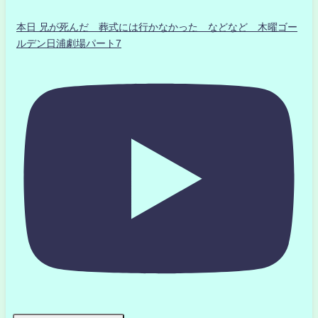
本日 兄が死んだ 葬式には行かなかった などなど 木曜ゴー
ルデン日浦劇場パート7