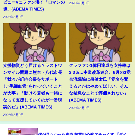
ビューVにファン沸く「ロマンの
2026年8月9日
塊」(ABEMA TIMES)
2026年8月9日
支援物資どう届ける？ラストワ
クラファン1億円達成も支持率は
ンマイル問題に熊本・八代市長
2.3％…中道改革連合、8月の3党
「我々が町内会長をサポート
合流議論に泉健太氏「党名を変
し”毛細血管”を作っていくこと
えるとかはやめてほしい。そん
が大事」「動ける若者も一緒に
な姑息なことで評価されない」
なって支援していくのが一番現
(ABEMA TIMES)
実的だ」(ABEMA TIMES)
2026年8月9日
2026年8月9日
僕が見たかった青空 超雲組公演 でらっくす 【ダイ