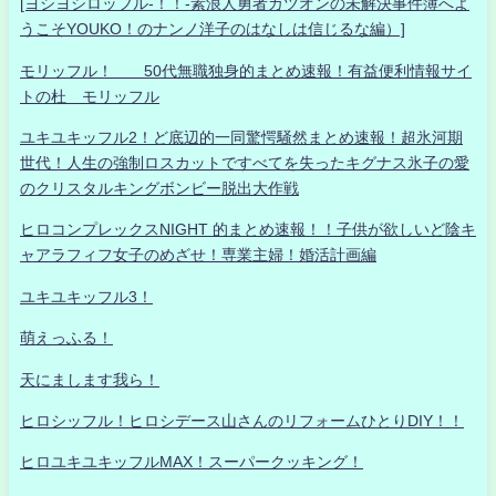
[ヨシヨシロッフル-！！-素浪人勇者カツオンの未解決事件簿へよ
うこそYOUKO！のナンノ洋子のはなしは信じるな編）]
モリッフル！ 50代無職独身的まとめ速報！有益便利情報サイ
トの杜 モリッフル
ユキユキッフル2！ど底辺的一同驚愕騒然まとめ速報！超氷河期
世代！人生の強制ロスカットですべてを失ったキグナス氷子の愛
のクリスタルキングボンビー脱出大作戦
ヒロコンプレックスNIGHT 的まとめ速報！！子供が欲しいど陰キ
ャアラフィフ女子のめざせ！専業主婦！婚活計画編
ユキユキッフル3！
萌えっふる！
天にまします我ら！
ヒロシッフル！ヒロシデース山さんのリフォームひとりDIY！！
ヒロユキユキッフルMAX！スーパークッキング！