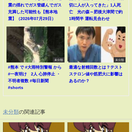
震の揺れでガス管緩んでガス
切に人が入ってきた」1人死
充満した可能性も【熊本地
亡 光の森～肥後大津間で約
震】（2026年07月29日）
1時間半 運転見合わせ
未分類
未分類
#熊本 で #大雨特別警報 から
最適な射精回数とは？テスト
#一夜明け 2人 心肺停止 ・
ステロン値や筋肥大に影響は
不明者複数 #毎日新聞
あるのか？
#shorts
未分類
の関連記事