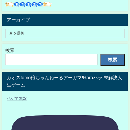
アーカイブ
検索
検索
カオスtomo娘ちゃんねーるアーガマ!Haraハラ!未解決人
生ゲーム
ハゲて無双