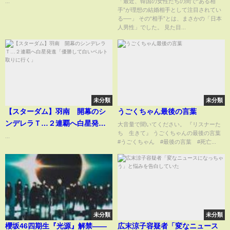
...
「最近、韓国の女性たちの間で“ある相
手”が理想の結婚相手として注目されてい
択”とは
る──」 その“相手”とは、まさかの「日本
人男性」でした。 見た目...
未分類
未分類
【スターダム】羽南 開幕のシ
うごくちゃん最後の言葉
ンデレラＴ…２連覇へ白星発進
大音量で聞いてください。 『リスナーた
ち 生きて』 うごくちゃんの最後の言葉
「優勝して白いベルト取りに行
...
#うごくちゃん #最後の言葉 #死亡...
く」
未分類
未分類
櫻坂46四期生『光源』解禁――
広末涼子容疑者「変なニュース