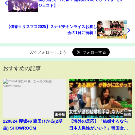
ジェスト】
【僕青クリスマス2025】スナガチキンライスお渡し
会の1日に密着！
Xでフォローしよう
おすすめの記事
未分類
国際
220624 櫻坂46 森田ひかる(2期
【海外の反応】「結婚するなら
生) SHOWROOM
日本人男性がいい？」韓国女性
の間で静かに広がる“ある選