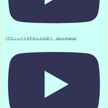
/プロジェクトA子さんも注目？ get a chance!