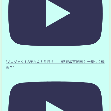
/プロジェクトA子さんも注目？ /感想戯言動画？.一息つく動
画？/