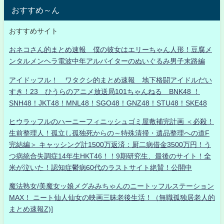
おすすめ～ん
おすすめサイト
おネコさん的まとめ速報 僕の彼女はエリーちゃん人形！豆腐メ
ンタルメンヘラ電波中年アルバイターのぬいぐるみ男子末路編
アイドッフル！ ワタクシ的まとめ速報 地下格闘アイドルだい
すき！23 ひうらのアニメ放送局101ちゃんねる BNK48 ！
SNH48！JKT48！MNL48！SGO48！GNZ48！STU48！SKE48
ヒウラッフルのハーニーフィニッシュゴミ屋敷補完計画 ＜必殺！
生前整理人！孤立し孤独死からの～特殊清掃・遺品整理への道F
完結編＞ キャッシング計1500万返済：厨二病借金3500万円！う
つ病統合失調症14年生HKT46！！9期研究生、最後のサイト！全
米が泣いた！認知症鬱病60代のラストサイト絶賛！公開中
魔法熟女/美魔女ッ娘メグみみちゃんのニートッフルステーション
MAX！ ニート仙人仙女の映画三昧老後生活！（無職孤独居老人的
まとめ速報Z)]