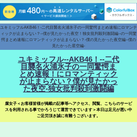
ユキミッフルAKB46！-二代目襲名火浦氷子の一同驚愕まとめ速報にロマンテ
ィックが止まらない？--僕が見たかった夜空！独女批判殺到激闘編--の一同驚
愕まとめ速報にロマンティックが止まらない？-僕の見たかった夜空編--僕の
見たかった星空編-
ユキミッフル--AKB46！--二代
目襲名火浦氷子の一同驚愕ま
とめ速報！にロマンティック
が止まらない？僕が見たかっ
た夜空-独女批判殺到激闘編
腐女子＜お客様皆様が掲載の記事等へアクセス、閲覧、こちらのサービ
スを利用される事でかろうじて運営できています＞本日は足元が悪い中
ご足労頂き誠に有難うございます。