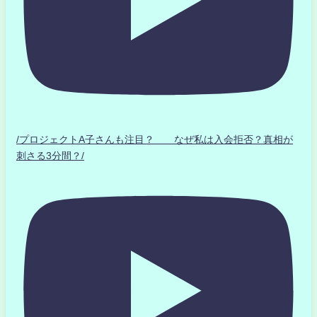
/プロジェクトA子さんも注目？ なぜ私は入会拒否？真相が
刺さる3分間？/