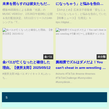
未来を照らすのは彼女たちだっ
になっちゃう」と悩みを告白し
た✨#櫻坂46#櫻坂四期生#光源
ていた
櫻坂46四期生による新曲『光源』の
【2chまとめ】広末涼子容疑者「変なニュ
MUSIC VIDEOが、2月28日午前0時に公開
ースになっちゃう」と悩みを告白していた
#Thegrowinguptrain#新曲解禁
＆先行配信決定。3月11日リリースの14th
【時事ニュース】 引用元） h
#坂道グループ#アイドル最新情
シングル『T...
ttps://digital....
報#MUSICVIDEO#選抜発表
金バエ
未分類
金バエが亡くなったと確信した
腕相撲でズルはダメだよ！You
理由。【便所太郎】2025/05/12
can't cheat in arm wrestling #
寸劇 #だーしま動画チャンネル
#便所太郎 #金バエ #ツイキャス #ふわっ
#shorts #TikTok #meme #memes
ち...
#TikTokChallenge #funnyvideo
#funnytiktok...
s