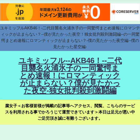
ユキミッフルAKB46！-二代目襲名火浦氷子の一同驚愕まとめ速報にロマンテ
ィックが止まらない？--僕が見たかった夜空！独女批判殺到激闘編--の一同驚
愕まとめ速報にロマンティックが止まらない？-僕の見たかった夜空編--僕の
見たかった星空編-
ユキミッフル--AKB46！--二代
目襲名火浦氷子の一同驚愕ま
とめ速報！にロマンティック
が止まらない？僕が見たかっ
た夜空-独女批判殺到激闘編
腐女子＜お客様皆様が掲載の記事等へアクセス、閲覧、こちらのサービ
スを利用される事でかろうじて運営できています＞本日は足元が悪い中
ご足労頂き誠に有難うございます。