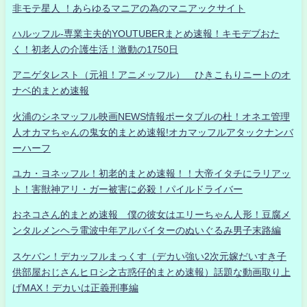
非モテ星人 ！あらゆるマニアの為のマニアックサイト
ハルッフル-専業主夫的YOUTUBERまとめ速報！キモデブおた
く！初老人の介護生活！激動の1750日
アニゲタレスト（元祖！アニメッフル） ひきこもりニートのオ
ナベ的まとめ速報
火浦のシネマッフル映画NEWS情報ポータブルの杜！オネエ管理
人オカマちゃんの鬼女的まとめ速報!オカマッフルアタックナンバ
ーハーフ
ユカ・ヨネッフル！初老的まとめ速報！！大帝イタチにラリアッ
ト！害獣神アリ・ガー被害に必殺！パイルドライバー
おネコさん的まとめ速報 僕の彼女はエリーちゃん人形！豆腐メ
ンタルメンヘラ電波中年アルバイターのぬいぐるみ男子末路編
スケバン！デカッフルまっくす（デカい強い2次元嫁だいすき子
供部屋おじさんヒロシ之古惑仔的まとめ速報）話題な動画取り上
げMAX！デカいは正義刑事編