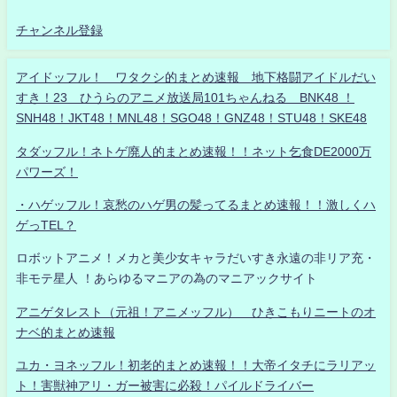
チャンネル登録
アイドッフル！ ワタクシ的まとめ速報 地下格闘アイドルだい
すき！23 ひうらのアニメ放送局101ちゃんねる BNK48 ！
SNH48！JKT48！MNL48！SGO48！GNZ48！STU48！SKE48
タダッフル！ネトゲ廃人的まとめ速報！！ネット乞食DE2000万
パワーズ！
・ハゲッフル！哀愁のハゲ男の髪ってるまとめ速報！！激しくハ
ゲっTEL？
ロボットアニメ！メカと美少女キャラだいすき永遠の非リア充・
非モテ星人 ！あらゆるマニアの為のマニアックサイト
アニゲタレスト（元祖！アニメッフル） ひきこもりニートのオ
ナベ的まとめ速報
ユカ・ヨネッフル！初老的まとめ速報！！大帝イタチにラリアッ
ト！害獣神アリ・ガー被害に必殺！パイルドライバー