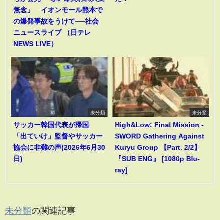
無念」 イオンモール熊本で
の爆発事故をうけて──社会
ニュースライブ （日テレ
NEWS LIVE）
未分類
未分類
サッカー韓国代表が帰国
High&Low: Final Mission -
「出ていけ」監督やサッカー
SWORD Gathering Against
協会に非難の声(2026年6月30
Kuryu Group 【Part. 2/2】
日)
『SUB ENG』 [1080p Blu-
ray]
未分類
の関連記事