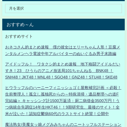
おすすめ～ん
おすすめサイト
おネコさん的まとめ速報 僕の彼女はエリーちゃん人形！豆腐メ
ンタルメンヘラ電波中年アルバイターのぬいぐるみ男子末路編
アイドッフル！ ワタクシ的まとめ速報 地下格闘アイドルだい
すき！23 ひうらのアニメ放送局101ちゃんねる BNK48 ！
SNH48！JKT48！MNL48！SGO48！GNZ48！STU48！SKE48
ヒウラッフルのハーニーフィニッシュゴミ屋敷補完計画 ＜必殺！
生前整理人！孤立し孤独死からの～特殊清掃・遺品整理への道F
完結編＞ キャッシング計1500万返済：厨二病借金3500万円！う
つ病統合失調症14年生HKT46！！9期研究生、最後のサイト！全
米が泣いた！認知症鬱病60代のラストサイト絶賛！公開中
魔法熟女/美魔女ッ娘メグみみちゃんのニートッフルステーション