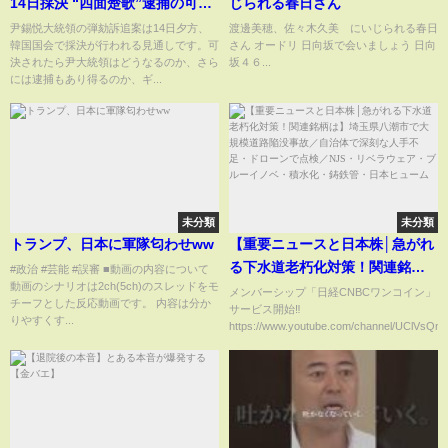
14日採決 “四面楚歌”逮捕の可能
じられる春日さん
性は？【#みんなのギモン】
尹錫悦大統領の弾劾訴追案は14日夕方、
渡邊美穂、佐々木久美 にいじられる春日
韓国国会で採決が行われる見通しです。可
さん オードリ 日向坂で会いましょう 日向
決されたら尹大統領はどうなるのか、さら
坂４６...
には逮捕もあり得るのか、ギ...
未分類
未分類
トランプ、日本に軍隊匂わせww
【重要ニュースと日本株│急がれ
る下水道老朽化対策！関連銘柄
#政治 #芸能 #誤審 ■動画の内容について
動画のシナリオは2ch(5ch)のスレッドをモ
は】埼玉県八潮市で大規模道路
メンバーシップ「日経CNBCワンコイン」
チーフとした反応動画です。 内容は分か
サービス開始‼
陥没事故／自治体で深刻な人手
りやすくす...
https://www.youtube.com/channel/UClVsQnfs-
不足・ドローンで点検／NJS・リ
ベラウェア・ブルーイノベ・積
水化・鋳鉄管・日本ヒューム