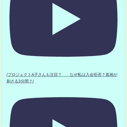
/プロジェクトA子さんも注目？ なぜ私は入会拒否？真相が
刺さる3分間？/