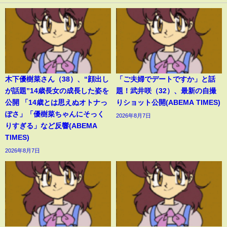
木下優樹菜さん（38）、“顔出し
「ご夫婦でデートですか」と話
が話題”14歳長女の成長した姿を
題！武井咲（32）、最新の自撮
公開 「14歳とは思えぬオトナっ
りショット公開(ABEMA TIMES)
ぽさ」「優樹菜ちゃんにそっく
2026年8月7日
りすぎる」など反響(ABEMA
TIMES)
2026年8月7日