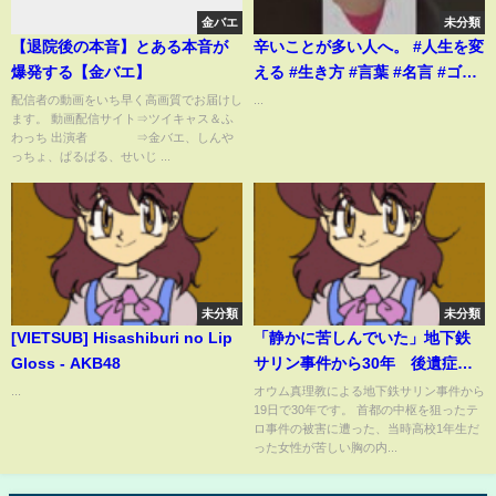
金バエ
未分類
【退院後の本音】とある本音が
辛いことが多い人へ。 #人生を変
爆発する【金バエ】
える #生き方 #言葉 #名言 #ゴル
ゴ松本
配信者の動画をいち早く高画質でお届けし
...
ます。 動画配信サイト⇒ツイキャス＆ふ
わっち 出演者 ⇒金バエ、しんや
っちょ、ぱるぱる、せいじ ...
未分類
未分類
[VIETSUB] Hisashiburi no Lip
「静かに苦しんでいた」地下鉄
Gloss - AKB48
サリン事件から30年 後遺症に
苦しむ女性の思い
...
オウム真理教による地下鉄サリン事件から
19日で30年です。 首都の中枢を狙ったテ
ロ事件の被害に遭った、当時高校1年生だ
った女性が苦しい胸の内...