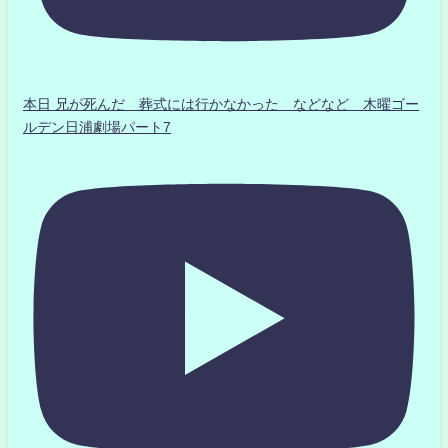
本日 兄が死んだ 葬式には行かなかった などなど 木曜ゴー
ルデン日浦劇場パート7