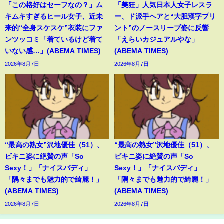
「この格好はセーフなの？」ム
「美狂」人気日本人女子レスラ
キムキすぎるヒール女子、近未
ー、ド派手ヘアと“大胆漢字プリ
来的“全身スケスケ”衣装にファ
ント”のノースリーブ姿に反響
ンツッコミ「着ているけど着て
「えらいカジュアルやな」
いない感…」(ABEMA TIMES)
(ABEMA TIMES)
2026年8月7日
2026年8月7日
“最高の熟女”沢地優佳（51）、
“最高の熟女”沢地優佳（51）、
ビキニ姿に絶賛の声「So
ビキニ姿に絶賛の声「So
Sexy！」「ナイスバディ」
Sexy！」「ナイスバディ」
「隅々までも魅力的で綺麗！」
「隅々までも魅力的で綺麗！」
(ABEMA TIMES)
(ABEMA TIMES)
2026年8月7日
2026年8月7日