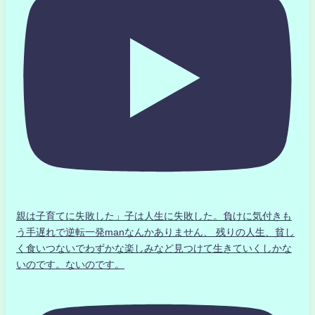
親は子育てに失敗した」子は人生に失敗した。負けに気付きも
う手遅れで逆転一発manなんかありません、 残りの人生、貧し
く食いつないでわずかな楽しみなど見つけて生きていくしかな
いのです。ないのです。