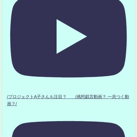
/プロジェクトA子さんも注目？ /感想戯言動画？.一息つく動
画？/