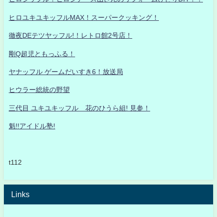
ヒロユキユキッフルMAX！スーパークッキング！
徹夜DEテツヤッフル!！レトロ館2号店！
剛Q超児ともっふる！
ヤナッフル ゲームだいすき6！放送局
ヒウラー総統の野望
三代目 ユキユキッフル 花のひうら組! 見参！
魁!!アイドル塾!
t112
Links