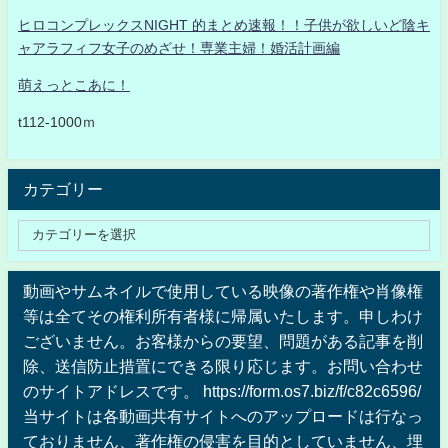
ヒロコンプレックスNIGHT 的まとめ速報！！子供が欲しいど陰キ
ャアラフィフ女子のめざせ！専業主婦！婚活計画編
萌えっとこあに！
t112-1000ｍ
カテゴリー
動画やサムネイルで使用している映像の著作権や肖像権
等は全てその権利所有者様に帰属いたします。申しわけ
ございません。お客様からの要望、問題がある記事を削
除、送信防止措置にできる限り応じます。お問い合わせ
のサイトアドレスです。 https://form.os7.biz/f/c82c6596/
当サイトは各動画共有サイトへのアップロードは行なっ
ておりません、著作権の侵害を目的としていません、埋