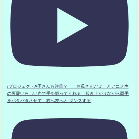
/プロジェクトA子さんも注目？ お母さんだよ とアニメ声
の可愛いらしい声で手を振ってくれる 起き上がりながら両手
をパタパタさせて 右へ左へと ダンスする