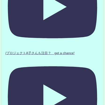
/プロジェクトA子さんも注目？ get a chance!