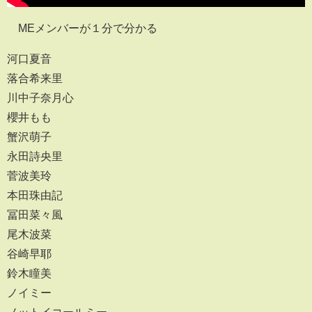
≠MEメンバーが１分で分かる
河口夏音
落合希来里
川中子奈月心
櫻井もも
蟹沢萌子
永田詩央里
菅波美玲
本田珠由記
冨田菜々風
尾木波菜
谷崎早耶
鈴木瞳美
ノイミー