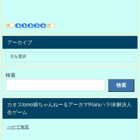
アーカイブ
検索
検索
カオスtomo娘ちゃんねーるアーガマ!Haraハラ!未解決人
生ゲーム
ハゲて無双