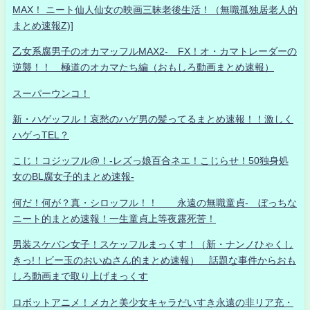
MAX！ ニート仙人仙女の映画三昧老後生活！（無職孤独居老人的
まとめ速報Z)]
乙女系腐男子のオカマッフルMAX2- FX！オ・カマトレーダーの
逆襲！！ 極道のオカマたち編（おもしろ動画まとめ速報）
スーパーウンコ！
新・ハゲッフル！哀愁のハゲ男の髪ってるまとめ速報！！激しく
ハゲっTEL？
こじ！コジッフル@！-レズっ娘百合ネエ！こじらせ！50独身処
女のBL腐女子的まとめ速報-
何だ！何が？真・シロッフル！！ 永遠の無職童貞- ぼっちな
ニート的まとめ速報！一生童貞上等夜露死苦！
男装スケバン女子！スケッフルまっくす！（新・ナンノひゃくし
きっ!！ビー玉のおいぬさん的まとめ速報） 話題な事件からおも
しろ動画まで取り上げまっくす
ロボットアニメ！メカと美少女キャラだいすき永遠の非リア充・