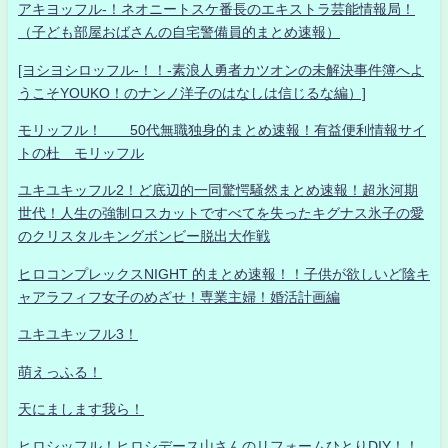
アキヨッフル-！ネオニートスケ番長のエキストラ芸能情報局！
（子ども部屋おばさんの自宅警備員的まとめ速報）
[ヨシヨシロッフル-！！-素浪人勇者カツオンの未解決事件簿へよ
うこそYOUKO！のナンノ洋子のはなしは信じるな編）]
モリッフル！ 50代無職独身的まとめ速報！有益便利情報サイ
トの杜 モリッフル
ユキユキッフル2！ど底辺的一同驚愕騒然まとめ速報！超氷河期
世代！人生の強制ロスカットですべてを失ったキグナス氷子の愛
のクリスタルキングボンビー脱出大作戦
ヒロコンプレックスNIGHT 的まとめ速報！！子供が欲しいど陰キ
ャアラフィフ女子のめざせ！専業主婦！婚活計画編
ユキユキッフル3！
萌えっふる！
天にまします我ら！
ヒロシッフル！ヒロシデース山さんのリフォームひとりDIY！！