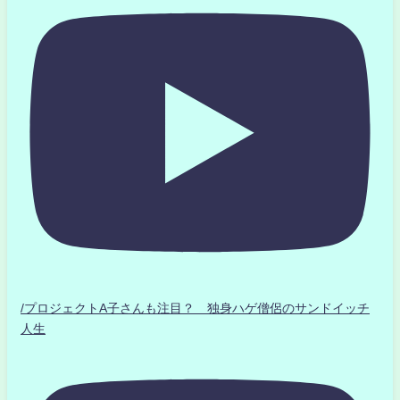
/プロジェクトA子さんも注目？ 独身ハゲ僧侶のサンドイッチ
人生