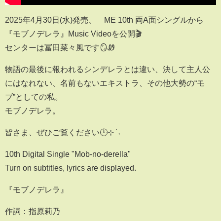
2025年4月30日(水)発売、≠ME 10th 両A面シングルから
『モブノデレラ』Music Videoを公開🎬
センターは冨田菜々風です🪞Ꮺ
物語の最後に報われるシンデレラとは違い、決して主人公
にはなれない、名前もないエキストラ、その他大勢の“モ
ブ”としての私。
モブノデレラ。
皆さま、ぜひご覧ください🕛⊹ ࣪ ˖
10th Digital Single "Mob-no-derella"
Turn on subtitles, lyrics are displayed.
『モブノデレラ』
作詞：指原莉乃