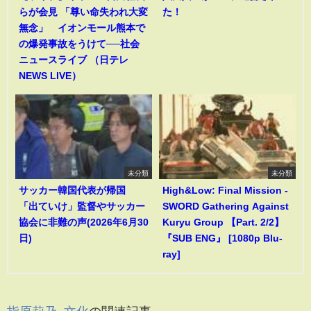
らが会見 「尊い命失われ大変
た！
無念」 イオンモール熊本で
の爆発事故をうけて──社会
ニュースライブ （日テレ
NEWS LIVE）
未分類
未分類
サッカー韓国代表が帰国
High&Low: Final Mission -
「出ていけ」監督やサッカー
SWORD Gathering Against
協会に非難の声(2026年6月30
Kuryu Group 【Part. 2/2】
日)
『SUB ENG』 [1080p Blu-
ray]