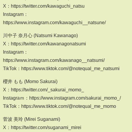
X：https://twitter.com/kawaguchi_natsu
Instagram：
https://www.instagram.com/kawaguchi__natsune/
川中子 奈月心 (Natsumi Kawanago)
X：https://twitter.com/kawanagonatsumi
Instagram：
https://www.instagram.com/kawanago__natsumi/
TikTok：https://www.tiktok.com/@notequal_me_natsumi
櫻井 もも (Momo Sakurai)
X：https://twitter.com/_sakurai_momo_
Instagraｍ：https://www.instagram.com/sakurai_momo_/
TikTok：https://www.tiktok.com/@notequal_me_momo
菅波 美玲 (Mirei Suganami)
X：https://twitter.com/suganami_mirei