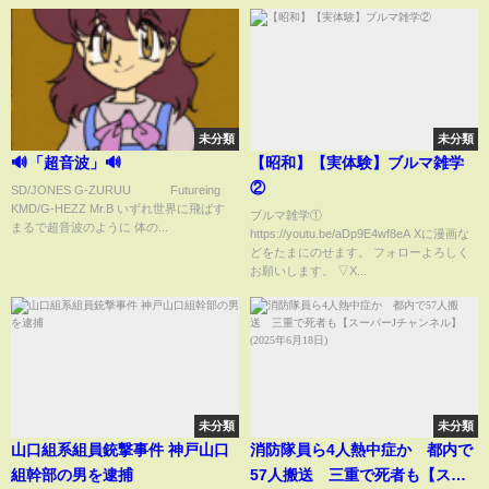
未分類
未分類
🔊「超音波」🔊
【昭和】【実体験】ブルマ雑学
②
SD/JONES G-ZURUU Futureing
KMD/G-HEZZ Mr.B いずれ世界に飛ばす
ブルマ雑学①
まるで超音波のように 体の...
https://youtu.be/aDp9E4wf8eA Xに漫画な
どをたまにのせます。 フォローよろしく
お願いします。 ▽X...
未分類
未分類
山口組系組員銃撃事件 神戸山口
消防隊員ら4人熱中症か 都内で
組幹部の男を逮捕
57人搬送 三重で死者も【スー