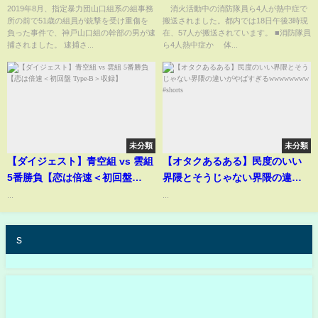
パーJチャンネル】(2025年6月18
2019年8月、指定暴力団山口組系の組事務
消火活動中の消防隊員ら4人が熱中症で
所の前で51歳の組員が銃撃を受け重傷を
搬送されました。都内では18日午後3時現
日)
負った事件で、神戸山口組の幹部の男が逮
在、57人が搬送されています。 ■消防隊員
捕されました。 逮捕さ...
ら4人熱中症か 体...
未分類
未分類
【ダイジェスト】青空組 vs 雲組
【オタクあるある】民度のいい
5番勝負【恋は倍速＜初回盤
界隈とそうじゃない界隈の違い
Type-B＞収録】
がやばすぎるwwwwwwww
...
...
#shorts
s