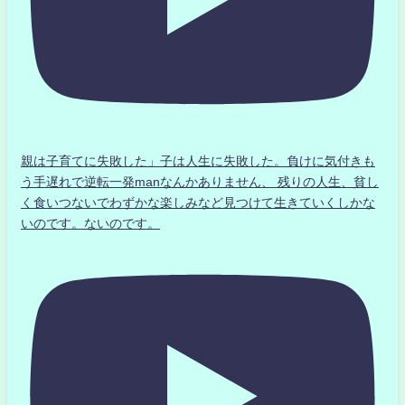
親は子育てに失敗した」子は人生に失敗した。負けに気付きも
う手遅れで逆転一発manなんかありません、 残りの人生、貧し
く食いつないでわずかな楽しみなど見つけて生きていくしかな
いのです。ないのです。