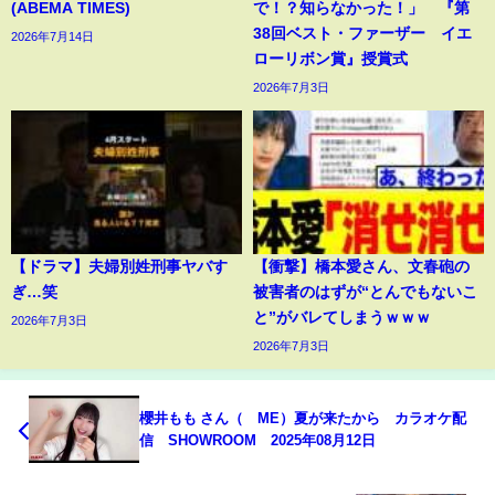
(ABEMA TIMES)
で！？知らなかった！」 『第
38回ベスト・ファーザー イエ
2026年7月14日
ローリボン賞』授賞式
2026年7月3日
【ドラマ】夫婦別姓刑事ヤバす
【衝撃】橋本愛さん、文春砲の
ぎ…笑
被害者のはずが“とんでもないこ
と”がバレてしまうｗｗｗ
2026年7月3日
2026年7月3日
櫻井もも さん（≠ME）夏が来たから カラオケ配
信 SHOWROOM 2025年08月12日