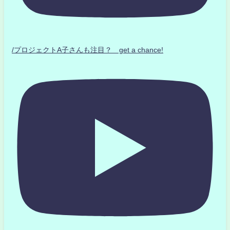
/プロジェクトA子さんも注目？ get a chance!