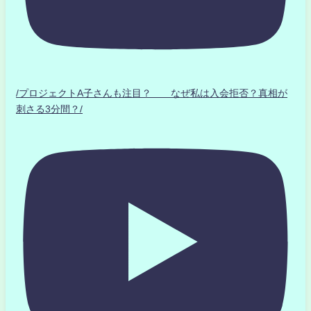
/プロジェクトA子さんも注目？ なぜ私は入会拒否？真相が
刺さる3分間？/