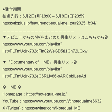
●受付期間
抽選先行：6月2日(月)18:00～6月8日(日)23:59
https://tixplus.jp/feature/not-equal-me_tour2025_fc04/
＿＿＿＿＿＿＿＿＿＿＿＿＿＿＿＿＿＿
▼デビューからのMVをまとめた再生リストはこちらから🎬
https://www.youtube.com/playlist?
list=PLTmUcjrk732dFIn82WeGD5rj1Gn72LQxw
▼『Documentary of ≠ME』再生リスト🎬
https://www.youtube.com/playlist?
list=PLTmUcjrk732eC6RLly86-pARCpbiLeeAd
💎≠ME 💎
Homepage：https://not-equal-me.jp/
YouTube：https://www.youtube.com/@notequalme6632
X (Twitter)：https://twitter.com/Notequal_ME