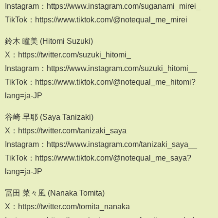
Instagram：https://www.instagram.com/suganami_mirei_
TikTok：https://www.tiktok.com/@notequal_me_mirei
鈴木 瞳美 (Hitomi Suzuki)
X：https://twitter.com/suzuki_hitomi_
Instagram：https://www.instagram.com/suzuki_hitomi__
TikTok：https://www.tiktok.com/@notequal_me_hitomi?
lang=ja-JP
谷崎 早耶 (Saya Tanizaki)
X：https://twitter.com/tanizaki_saya
Instagram：https://www.instagram.com/tanizaki_saya__
TikTok：https://www.tiktok.com/@notequal_me_saya?
lang=ja-JP
冨田 菜々風 (Nanaka Tomita)
X：https://twitter.com/tomita_nanaka