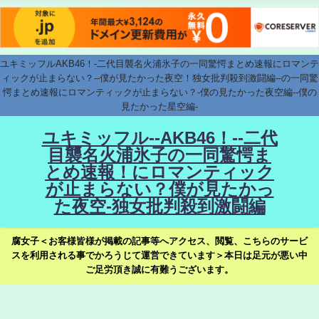
ユキミッフルAKB46！-二代目襲名火浦氷子の一同驚愕まとめ速報にロマンテ
ィックが止まらない？--僕が見たかった夜空！独女批判殺到激闘編--の一同驚
愕まとめ速報にロマンティックが止まらない？-僕の見たかった夜空編--僕の
見たかった星空編-
ユキミッフル--AKB46！--二代
目襲名火浦氷子の一同驚愕ま
とめ速報！にロマンティック
が止まらない？僕が見たかっ
た夜空-独女批判殺到激闘編
腐女子＜お客様皆様が掲載の記事等へアクセス、閲覧、こちらのサービ
スを利用される事でかろうじて運営できています＞本日は足元が悪い中
ご足労頂き誠に有難うございます。