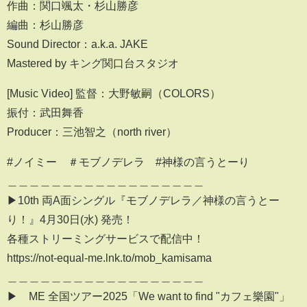
作曲：関口颯太・杉山勝彦
編曲：杉山勝彦
Sound Director：a.k.a. JAKE
Mastered by キング関口台スタジオ
[Music Video] 監督：大野敏嗣（COLORS）
振付：武田舞香
Producer：三池智之（north river）
#ノイミー ＃モブノデレラ #神様の言うとーり
＿＿＿＿＿＿＿＿＿＿＿＿＿＿＿＿＿＿
▶10th 両A面シングル『モブノデレラ／神様の言うとー
り！』4月30日(水) 発売！
各種ストリーミングサービスで配信中！
https://not-equal-me.lnk.to/mob_kamisama
＿＿＿＿＿＿＿＿＿＿＿＿＿＿＿＿＿＿
▶︎≠ME 全国ツアー2025「We want to find "カフェ樂園"」