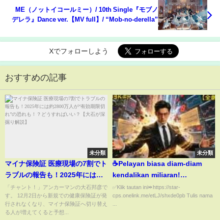
≠ME（ノットイコールミー）/ 10th Single『モブノ
デレラ』Dance ver.【MV full】/ “Mob-no-derella”
Xでフォローしよう
おすすめの記事
未分類
未分類
マイナ保険証 医療現場の7割でト
☕Pelayan biasa diam-diam
ラブルの報告も！2025年には約
kendalikan miliaran!
2800万人が“有効期限切れ”の恐
Hancurkan musuh, bawa
「チャント！」アンカーマンの大石邦彦で
✅Klik tautan ini⏩https://star-
す。 12月2日から新規での健康保険証が発
cps.onelink.me/etLJ/shxde0pb Tulis nama
れも！？どうすればいい？【大
kabur putri konglomerat 😏💸
行されなくなり、マイナ保険証へ切り替え
...
石が深掘り解説】
✨
る人が増えてくると予想...