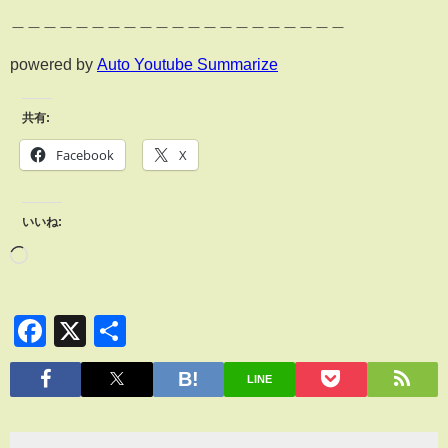
＿＿＿＿＿＿＿＿＿＿＿＿＿＿＿＿＿＿＿＿＿
powered by
Auto Youtube Summarize
共有:
Facebook
X
いいね:
Facebook
X
共
有
LINE