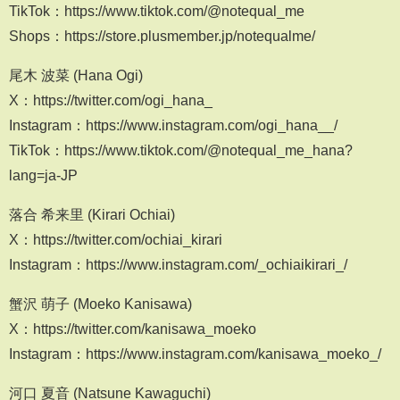
TikTok：https://www.tiktok.com/@notequal_me
Shops：https://store.plusmember.jp/notequalme/
尾木 波菜 (Hana Ogi)
X：https://twitter.com/ogi_hana_
Instagram：https://www.instagram.com/ogi_hana__/
TikTok：https://www.tiktok.com/@notequal_me_hana?
lang=ja-JP
落合 希来里 (Kirari Ochiai)
X：https://twitter.com/ochiai_kirari
Instagram：https://www.instagram.com/_ochiaikirari_/
蟹沢 萌子 (Moeko Kanisawa)
X：https://twitter.com/kanisawa_moeko
Instagram：https://www.instagram.com/kanisawa_moeko_/
河口 夏音 (Natsune Kawaguchi)