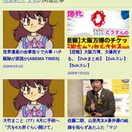
指原莉乃
,
文化
の関連記事
世界遺産の合掌造りで火事 ハチ
【悲報】大阪万博、大爆死す
駆除が原因か(ABEMA TIMES)
る。【2chまとめ】【2chスレ】
【5chスレ】
2026年8月1日
2026年7月31日
大竹まこと（77）8月に手術へ
佐藤二朗、山里亮太&蒼井優の結
「穴を6カ所ぐらい開けて」
婚を知らずあたふた「マジ