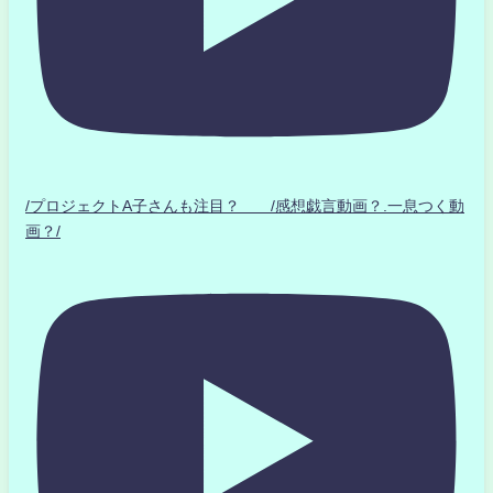
/プロジェクトA子さんも注目？ /感想戯言動画？.一息つく動
画？/