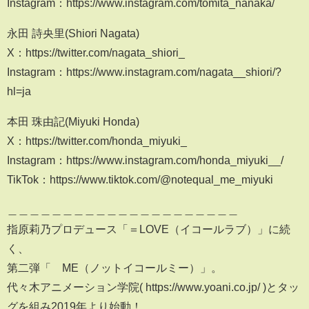
Instagram：https://www.instagram.com/tomita_nanaka/
永田 詩央里(Shiori Nagata)
X：https://twitter.com/nagata_shiori_
Instagram：https://www.instagram.com/nagata__shiori/?
hl=ja
本田 珠由記(Miyuki Honda)
X：https://twitter.com/honda_miyuki_
Instagram：https://www.instagram.com/honda_miyuki__/
TikTok：https://www.tiktok.com/@notequal_me_miyuki
＿＿＿＿＿＿＿＿＿＿＿＿＿＿＿＿＿＿＿＿＿
指原莉乃プロデュース「＝LOVE（イコールラブ）」に続
く、
第二弾「≠ME（ノットイコールミー）」。
代々木アニメーション学院( https://www.yoani.co.jp/ )とタッ
グを組み2019年より始動！