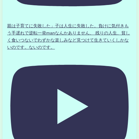
親は子育てに失敗した」子は人生に失敗した。負けに気付きも
う手遅れで逆転一発manなんかありません、 残りの人生、貧し
く食いつないでわずかな楽しみなど見つけて生きていくしかな
いのです。ないのです。