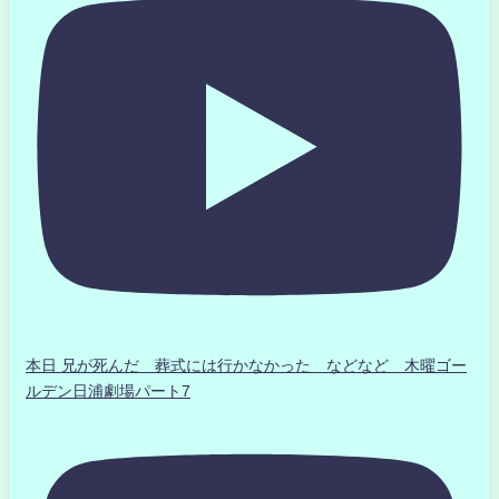
本日 兄が死んだ 葬式には行かなかった などなど 木曜ゴー
ルデン日浦劇場パート7