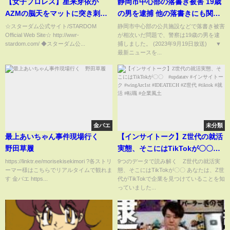
【女子プロレス】星来芽依が
静岡市中心部の落書き被害 19歳
AZMの脳天をマットに突き刺
の男を逮捕 他の落書きにも関与
す！【スターダム】
ほのめかす
☆スターダム公式サイト/STARDOM
静岡市中心部の公共施設などで落書き被害
Official Web Site☆ http://wwr-
が相次いだ問題で、警察は19歳の男を逮
stardom.com/ ◆スターダム公...
捕しました。 (2023年9月19日放送) ▼
最新ニュースを...
金バエ
未分類
最上あいちゃん事件現場行く
【インサイトーク】Z世代の就活
野田草履
実態、そこにはTikTokが〇〇
#updatatv #インサイトーク
https://linktr.ee/morisekisekimori ?各ストリ
9つのデータで読み解く Z世代の就活実
ーマー様はこちらでリアルタイムで観れま
態、そこにはTikTokが〇〇 あなたは、Z世
#wingArc1st #IDEATECH #Z世
す 金バエ https...
代がTikTokで企業を見つけていることを知
代 #tiktok #就活 #転職 #企業風
っていました...
土