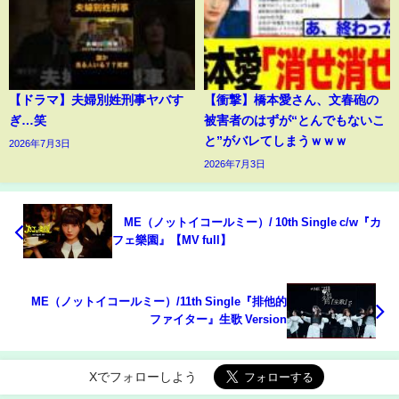
【ドラマ】夫婦別姓刑事ヤバす
【衝撃】橋本愛さん、文春砲の
ぎ…笑
被害者のはずが“とんでもないこ
と”がバレてしまうｗｗｗ
2026年7月3日
2026年7月3日
≠ME（ノットイコールミー）/ 10th Single c/w『カ
フェ樂園』【MV full】
≠ME（ノットイコールミー）/11th Single『排他的
ファイター』生歌 Version
Xでフォローしよう