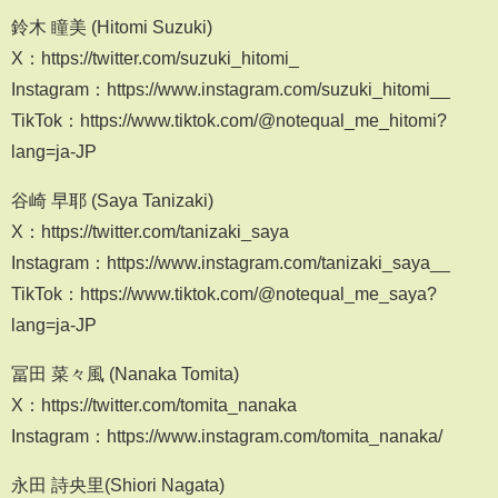
鈴木 瞳美 (Hitomi Suzuki)
X：https://twitter.com/suzuki_hitomi_
Instagram：https://www.instagram.com/suzuki_hitomi__
TikTok：https://www.tiktok.com/@notequal_me_hitomi?
lang=ja-JP
谷崎 早耶 (Saya Tanizaki)
X：https://twitter.com/tanizaki_saya
Instagram：https://www.instagram.com/tanizaki_saya__
TikTok：https://www.tiktok.com/@notequal_me_saya?
lang=ja-JP
冨田 菜々風 (Nanaka Tomita)
X：https://twitter.com/tomita_nanaka
Instagram：https://www.instagram.com/tomita_nanaka/
永田 詩央里(Shiori Nagata)