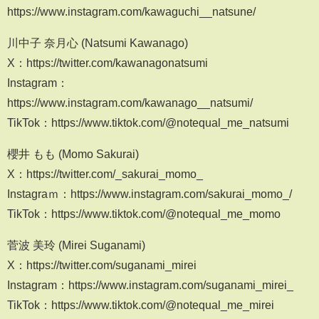
https://www.instagram.com/kawaguchi__natsune/
川中子 奈月心 (Natsumi Kawanago)
X：https://twitter.com/kawanagonatsumi
Instagram：
https://www.instagram.com/kawanago__natsumi/
TikTok：https://www.tiktok.com/@notequal_me_natsumi
櫻井 もも (Momo Sakurai)
X：https://twitter.com/_sakurai_momo_
Instagraｍ：https://www.instagram.com/sakurai_momo_/
TikTok：https://www.tiktok.com/@notequal_me_momo
菅波 美玲 (Mirei Suganami)
X：https://twitter.com/suganami_mirei
Instagram：https://www.instagram.com/suganami_mirei_
TikTok：https://www.tiktok.com/@notequal_me_mirei