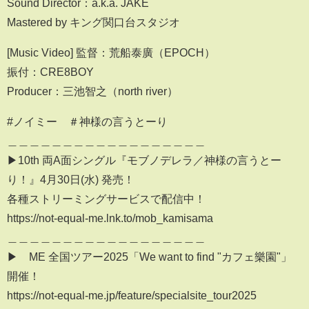
Sound Director：a.k.a. JAKE
Mastered by キング関口台スタジオ
[Music Video] 監督：荒船泰廣（EPOCH）
振付：CRE8BOY
Producer：三池智之（north river）
#ノイミー ＃神様の言うとーり
＿＿＿＿＿＿＿＿＿＿＿＿＿＿＿＿＿＿
▶10th 両A面シングル『モブノデレラ／神様の言うとー
り！』4月30日(水) 発売！
各種ストリーミングサービスで配信中！
https://not-equal-me.lnk.to/mob_kamisama
＿＿＿＿＿＿＿＿＿＿＿＿＿＿＿＿＿＿
▶︎≠ME 全国ツアー2025「We want to find "カフェ樂園"」
開催！
https://not-equal-me.jp/feature/specialsite_tour2025