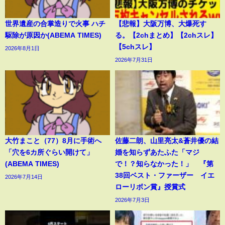
世界遺産の合掌造りで火事 ハチ
【悲報】大阪万博、大爆死す
駆除が原因か(ABEMA TIMES)
る。【2chまとめ】【2chスレ】
【5chスレ】
2026年8月1日
2026年7月31日
大竹まこと（77）8月に手術へ
佐藤二朗、山里亮太&蒼井優の結
「穴を6カ所ぐらい開けて」
婚を知らずあたふた「マジ
(ABEMA TIMES)
で！？知らなかった！」 『第
38回ベスト・ファーザー イエ
2026年7月14日
ローリボン賞』授賞式
2026年7月3日