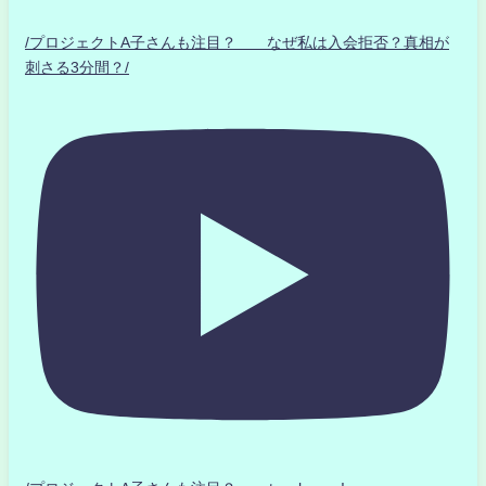
/プロジェクトA子さんも注目？ なぜ私は入会拒否？真相が
刺さる3分間？/