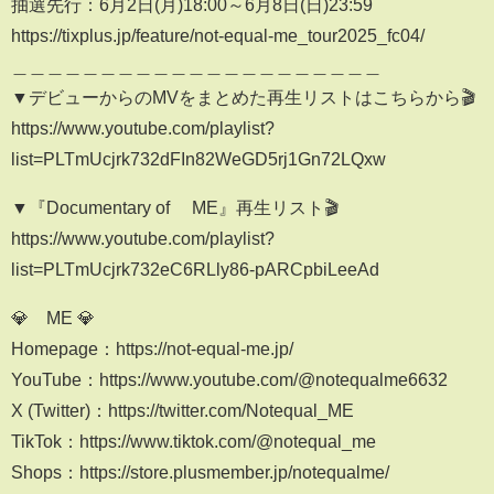
抽選先行：6月2日(月)18:00～6月8日(日)23:59
https://tixplus.jp/feature/not-equal-me_tour2025_fc04/
＿＿＿＿＿＿＿＿＿＿＿＿＿＿＿＿＿＿＿＿＿
▼デビューからのMVをまとめた再生リストはこちらから🎬
https://www.youtube.com/playlist?
list=PLTmUcjrk732dFIn82WeGD5rj1Gn72LQxw
▼『Documentary of ≠ME』再生リスト🎬
https://www.youtube.com/playlist?
list=PLTmUcjrk732eC6RLly86-pARCpbiLeeAd
💎≠ME 💎
Homepage：https://not-equal-me.jp/
YouTube：https://www.youtube.com/@notequalme6632
X (Twitter)：https://twitter.com/Notequal_ME
TikTok：https://www.tiktok.com/@notequal_me
Shops：https://store.plusmember.jp/notequalme/