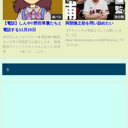
金バエ
未分類
【電話】しんや!!野田草履たちと
阿部慎之助を問い詰めたい
電話する11月15日
【⚾️チャンネル登録よろしくお願いしま
す！⚾️】
★日刊ふわっちマガジン★ 配信者の動画
https://www.youtube.com/@Pokerusu_TV
をいち早く高画質でお届けします。 動画
【I ⚾️ 12...
配信サイト⇒ツイキャス＆ふわっち 出演
者 ⇒金バエ、しんや...
s