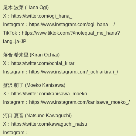
尾木 波菜 (Hana Ogi)
X：https://twitter.com/ogi_hana_
Instagram：https://www.instagram.com/ogi_hana__/
TikTok：https://www.tiktok.com/@notequal_me_hana?
lang=ja-JP
落合 希来里 (Kirari Ochiai)
X：https://twitter.com/ochiai_kirari
Instagram：https://www.instagram.com/_ochiaikirari_/
蟹沢 萌子 (Moeko Kanisawa)
X：https://twitter.com/kanisawa_moeko
Instagram：https://www.instagram.com/kanisawa_moeko_/
河口 夏音 (Natsune Kawaguchi)
X：https://twitter.com/kawaguchi_natsu
Instagram：