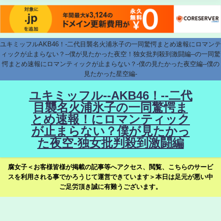
ユキミッフルAKB46！-二代目襲名火浦氷子の一同驚愕まとめ速報にロマンテ
ィックが止まらない？--僕が見たかった夜空！独女批判殺到激闘編--の一同驚
愕まとめ速報にロマンティックが止まらない？-僕の見たかった夜空編--僕の
見たかった星空編-
ユキミッフル--AKB46！--二代
目襲名火浦氷子の一同驚愕ま
とめ速報！にロマンティック
が止まらない？僕が見たかっ
た夜空-独女批判殺到激闘編
腐女子＜お客様皆様が掲載の記事等へアクセス、閲覧、こちらのサービ
スを利用される事でかろうじて運営できています＞本日は足元が悪い中
ご足労頂き誠に有難うございます。