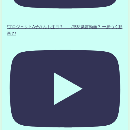
/プロジェクトA子さんも注目？ /感想戯言動画？.一息つく動
画？/