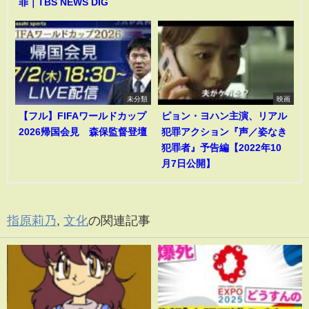
罪｜TBS NEWS DIG
未分類
映画
【フル】FIFAワールドカップ
ピョン・ヨハン主演、リアル
2026帰国会見 森保監督登壇
犯罪アクション『声／姿なき
犯罪者』予告編【2022年10
月7日公開】
指原莉乃
,
文化
の関連記事