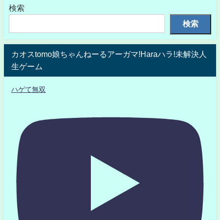
検索
検索
カオスtomo娘ちゃんねーるアーガマ!Haraハラ!未解決人
生ゲーム
ハゲて無双