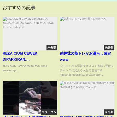
おすすめの記事
未分類
未分類
REZA CIUM CEWEK
武井壮の筋トレがお漏らし確定
DIPARKIRAN.
www
#REZAOKTOVIAN #ARAP #YB
#REZAOKTOVIAN #viral #yourbae
◎チャンネル運営者オススメ書籍 ↓逆境を
#rezaarap...
チャンスに変える人生の名言700
#YOURBAE #rezaarap
https://af.moshimo.com/af/c/click...
#selingkuh
スターダム
未分類