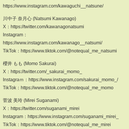
https://www.instagram.com/kawaguchi__natsune/
川中子 奈月心 (Natsumi Kawanago)
X：https://twitter.com/kawanagonatsumi
Instagram：
https://www.instagram.com/kawanago__natsumi/
TikTok：https://www.tiktok.com/@notequal_me_natsumi
櫻井 もも (Momo Sakurai)
X：https://twitter.com/_sakurai_momo_
Instagraｍ：https://www.instagram.com/sakurai_momo_/
TikTok：https://www.tiktok.com/@notequal_me_momo
菅波 美玲 (Mirei Suganami)
X：https://twitter.com/suganami_mirei
Instagram：https://www.instagram.com/suganami_mirei_
TikTok：https://www.tiktok.com/@notequal_me_mirei