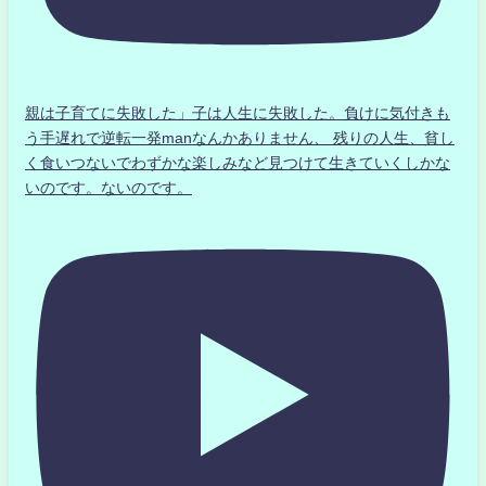
親は子育てに失敗した」子は人生に失敗した。負けに気付きも
う手遅れで逆転一発manなんかありません、 残りの人生、貧し
く食いつないでわずかな楽しみなど見つけて生きていくしかな
いのです。ないのです。