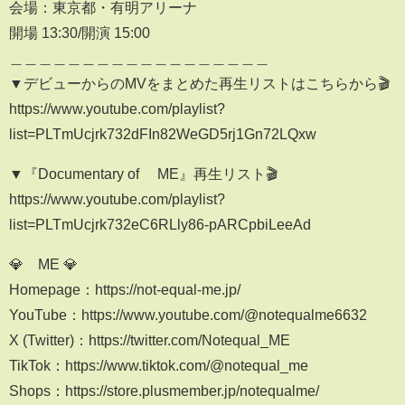
会場：東京都・有明アリーナ
開場 13:30/開演 15:00
＿＿＿＿＿＿＿＿＿＿＿＿＿＿＿＿＿＿
▼デビューからのMVをまとめた再生リストはこちらから🎬
https://www.youtube.com/playlist?
list=PLTmUcjrk732dFIn82WeGD5rj1Gn72LQxw
▼『Documentary of ≠ME』再生リスト🎬
https://www.youtube.com/playlist?
list=PLTmUcjrk732eC6RLly86-pARCpbiLeeAd
💎≠ME 💎
Homepage：https://not-equal-me.jp/
YouTube：https://www.youtube.com/@notequalme6632
X (Twitter)：https://twitter.com/Notequal_ME
TikTok：https://www.tiktok.com/@notequal_me
Shops：https://store.plusmember.jp/notequalme/