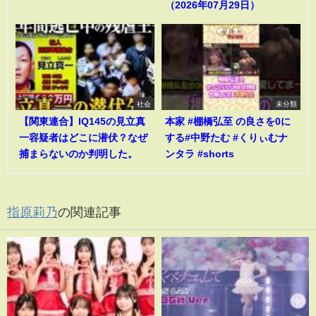
（2026年07月29日）
社会
未分類
【関東連合】IQ145の見立真
本家 #棚橋弘至 の良さを0に
一容疑者はどこに潜伏？なぜ
する#中野たむ #くりぃむナ
捕まらないのか判明した。
ンタラ #shorts
指原莉乃
の関連記事