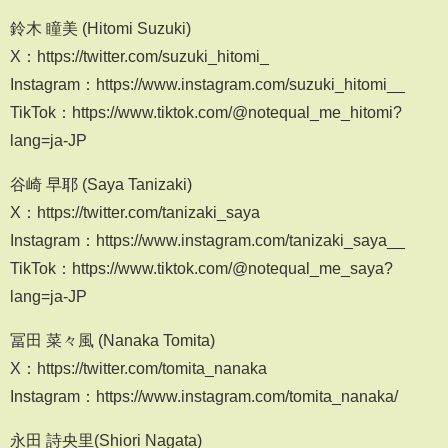
鈴木 瞳美 (Hitomi Suzuki)
X：https://twitter.com/suzuki_hitomi_
Instagram：https://www.instagram.com/suzuki_hitomi__
TikTok：https://www.tiktok.com/@notequal_me_hitomi?
lang=ja-JP
谷崎 早耶 (Saya Tanizaki)
X：https://twitter.com/tanizaki_saya
Instagram：https://www.instagram.com/tanizaki_saya__
TikTok：https://www.tiktok.com/@notequal_me_saya?
lang=ja-JP
冨田 菜々風 (Nanaka Tomita)
X：https://twitter.com/tomita_nanaka
Instagram：https://www.instagram.com/tomita_nanaka/
永田 詩央里(Shiori Nagata)