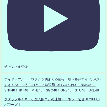
チャンネル登録
アイドッフル！ ワタクシ的まとめ速報 地下格闘アイドルだい
すき！23 ひうらのアニメ放送局101ちゃんねる BNK48 ！
SNH48！JKT48！MNL48！SGO48！GNZ48！STU48！SKE48
タダッフル！ネトゲ廃人的まとめ速報！！ネット乞食DE2000万
パワーズ！