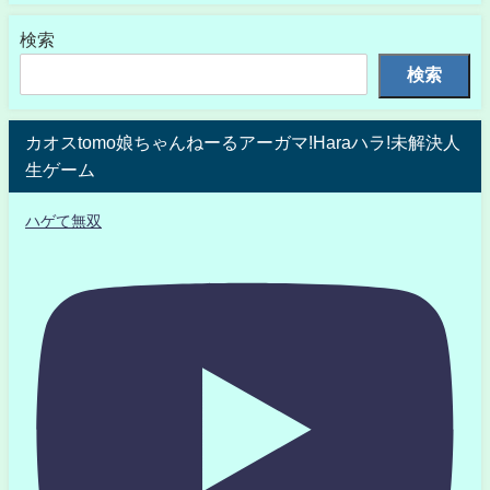
検索
検索
カオスtomo娘ちゃんねーるアーガマ!Haraハラ!未解決人
生ゲーム
ハゲて無双