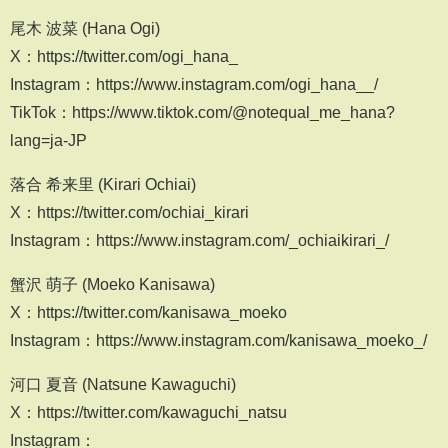
尾木 波菜 (Hana Ogi)
X：https://twitter.com/ogi_hana_
Instagram：https://www.instagram.com/ogi_hana__/
TikTok：https://www.tiktok.com/@notequal_me_hana?
lang=ja-JP
落合 希来里 (Kirari Ochiai)
X：https://twitter.com/ochiai_kirari
Instagram：https://www.instagram.com/_ochiaikirari_/
蟹沢 萌子 (Moeko Kanisawa)
X：https://twitter.com/kanisawa_moeko
Instagram：https://www.instagram.com/kanisawa_moeko_/
河口 夏音 (Natsune Kawaguchi)
X：https://twitter.com/kawaguchi_natsu
Instagram：