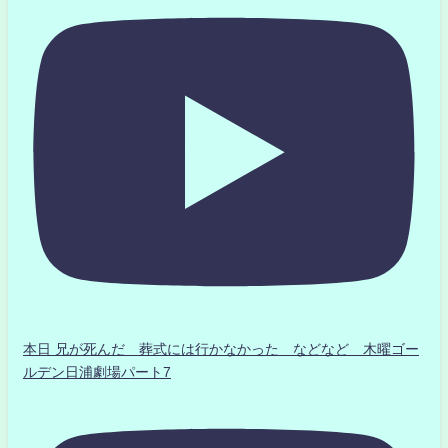
本日 兄が死んだ 葬式には行かなかった などなど 木曜ゴー
ルデン日浦劇場パート7