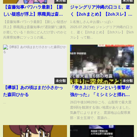
未分類
未分類
【斎藤知事パワハラ最新】【新
ジャングリア沖縄の口コミ、逝
しい疑惑が浮上】県職員は斎藤
く【2chまとめ】【2chスレ】
知事の”遅刻癖”に嫌気が差して
【5chスレ】
【斎藤知事パワハラ最新】【新しい疑惑が
1:名無しさん＠お腹いっぱい
浮上】県職員は斎藤知事の”遅刻癖”に嫌気
2025.07.29(Tue) ジャングリア沖縄の口コ
いる！自分にどんだけ甘いのか
が差している！自分にどんだけ甘いのかと
ミ、逝く【2chまとめ】【2chスレ】【5ch
と兵庫県知事にツッコミの嵐
兵庫県知事にツッコミの嵐...
スレ】って動...
【勝手に論評】
未分類
未分類
【欅坂】あの頃はまだ小さかっ
「突き上げたドンという衝撃が
た森田ひかる
強かった」「ミシミシと揺れる
ような音が」【山梨県・富士河
...
26日午後10時29分ごろ、山梨県で最大震
度6弱を観測する強い地震がありました。
口湖町で震度6弱の地震】｜TBS
気象庁によりますと、震源地は山梨県東
NEWS DIG
部・富士五湖で、震源の...