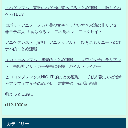
・ハゲッフル！哀愁のハゲ男の髪ってるまとめ速報！！激しくハ
ゲっTEL？
ロボットアニメ！メカと美少女キャラだいすき永遠の非リア充・
非モテ星人 ！あらゆるマニアの為のマニアックサイト
アニゲタレスト（元祖！アニメッフル） ひきこもりニートのオ
ナベ的まとめ速報
ユカ・ヨネッフル！初老的まとめ速報！！大帝イタチにラリアッ
ト！害獣神アリ・ガー被害に必殺！パイルドライバー
ヒロコンプレックスNIGHT 的まとめ速報！！子供が欲しいど陰キ
ャアラフィフ女子のめざせ！専業主婦！婚活計画編
萌えっとこあに！
t112-1000ｍ
カテゴリー