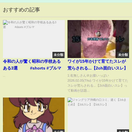
おすすめの記事
未分類
未分類
令和の人が驚く昭和の学校ある
ワイが15年かけて育てたスレが
ある3選 #shorts #ブルマ
荒らされる...【2ch面白いスレ】
...
1:名無しさん＠お腹いっぱい
2026.02.05(Thu) ワイが15年かけて育てた
スレが荒らされる...【2ch面白いスレ】っ
て動画が話題...