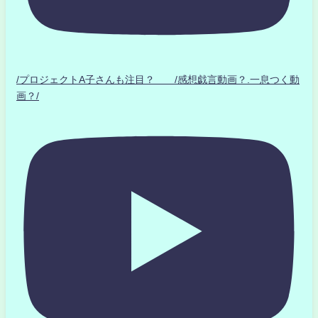
/プロジェクトA子さんも注目？ /感想戯言動画？.一息つく動
画？/