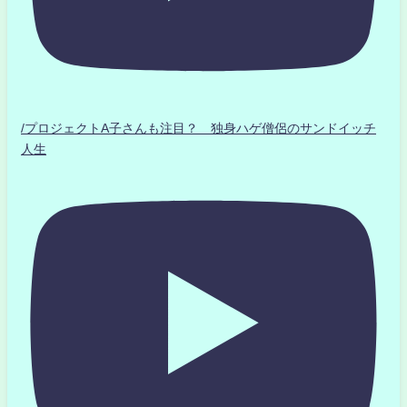
/プロジェクトA子さんも注目？ 独身ハゲ僧侶のサンドイッチ
人生