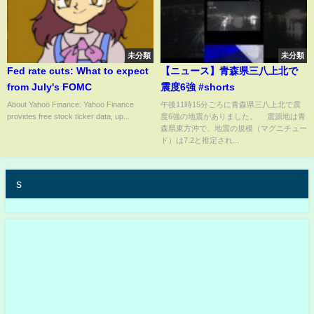
未分類
未分類
Fed rate cuts: What to expect
【ニュース】青森県三八上北で
from July's FOMC
震度6強 #shorts
About Yahoo Finance: Yahoo Finance
午後11時15分ごろに青森県三八上北で震
provides free stock ticker data, up...
度6強の地震がありました。 震源地は青
森県東方沖で、地震の規模（マグニチュー
ド）は7.2と推定され...
s