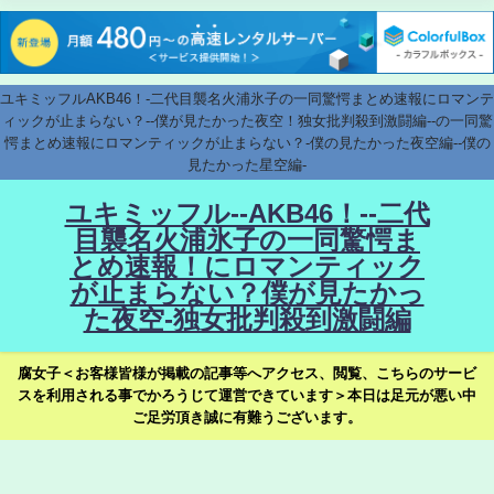
ユキミッフルAKB46！-二代目襲名火浦氷子の一同驚愕まとめ速報にロマンテ
ィックが止まらない？--僕が見たかった夜空！独女批判殺到激闘編--の一同驚
愕まとめ速報にロマンティックが止まらない？-僕の見たかった夜空編--僕の
見たかった星空編-
ユキミッフル--AKB46！--二代
目襲名火浦氷子の一同驚愕ま
とめ速報！にロマンティック
が止まらない？僕が見たかっ
た夜空-独女批判殺到激闘編
腐女子＜お客様皆様が掲載の記事等へアクセス、閲覧、こちらのサービ
スを利用される事でかろうじて運営できています＞本日は足元が悪い中
ご足労頂き誠に有難うございます。