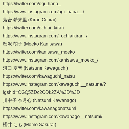
https://twitter.com/ogi_hana_
https://www.instagram.com/ogi_hana__/
落合 希来里 (Kirari Ochiai)
https://twitter.com/ochiai_kirari
https://www.instagram.com/_ochiaikirari_/
蟹沢 萌子 (Moeko Kanisawa)
https://twitter.com/kanisawa_moeko
https://www.instagram.com/kanisawa_moeko_/
河口 夏音 (Natsune Kawaguchi)
https://twitter.com/kawaguchi_natsu
https://www.instagram.com/kawaguchi__natsune/?
igshid=OGQ5ZDc2ODk2ZA%3D%3D
川中子 奈月心 (Natsumi Kawanago)
https://twitter.com/kawanagonatsumi
https://www.instagram.com/kawanago__natsumi/
櫻井 もも (Momo Sakurai)