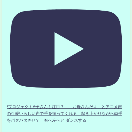
/プロジェクトA子さんも注目？ お母さんだよ とアニメ声
の可愛いらしい声で手を振ってくれる 起き上がりながら両手
をパタパタさせて 右へ左へと ダンスする