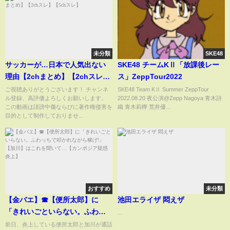
未分類
SKE48
サッカーが…日本で人気出ない
SKE48 チームKⅡ「放課後レー
理由【2chまとめ】【2chスレ】
ス」ZeppTour2022
【5chスレ】
ご視聴ありがとうございます！ チャンネ
SKE48 Team KⅡ Summer ZeppTour
ル登録、高評価よろしくお願いします。
2022.08.20 夜公演@Zepp Nagoya 青木詩
この動画は誹謗中傷ならびに著作権侵害を
織 青木莉樺 荒井優...
目的として制作しておりませ...
おすすめ
未分類
【金バエ】☎【便所太郎】に
池田エライザ 悶えザ
「きれいごといらない。ふわっ
...
ちで叩かれながら稼げ!」【加
前日、炎上している便所太郎と加川が通話