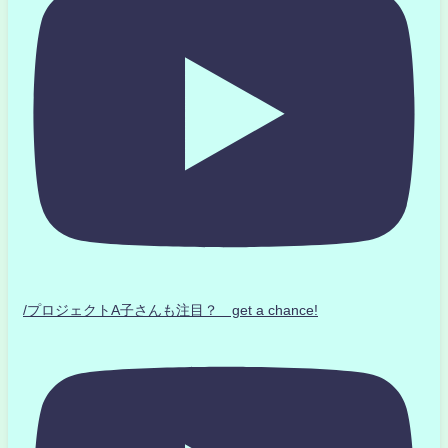
/プロジェクトA子さんも注目？ get a chance!