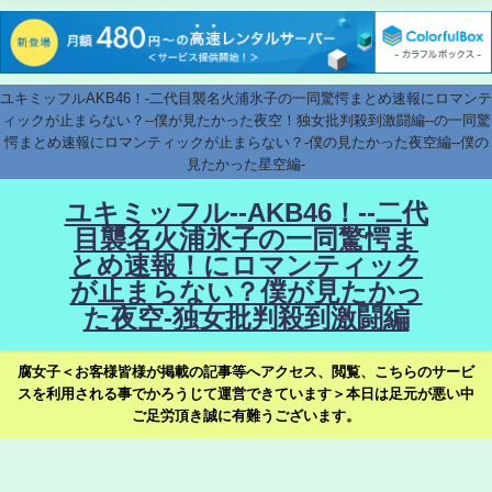
ユキミッフルAKB46！-二代目襲名火浦氷子の一同驚愕まとめ速報にロマンテ
ィックが止まらない？--僕が見たかった夜空！独女批判殺到激闘編--の一同驚
愕まとめ速報にロマンティックが止まらない？-僕の見たかった夜空編--僕の
見たかった星空編-
ユキミッフル--AKB46！--二代
目襲名火浦氷子の一同驚愕ま
とめ速報！にロマンティック
が止まらない？僕が見たかっ
た夜空-独女批判殺到激闘編
腐女子＜お客様皆様が掲載の記事等へアクセス、閲覧、こちらのサービ
スを利用される事でかろうじて運営できています＞本日は足元が悪い中
ご足労頂き誠に有難うございます。