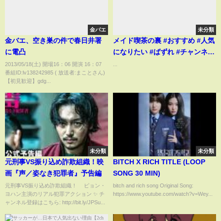
金バエ
未分類
金バエ、空き巣の件で春日井署
メイド喫茶の裏 #おすすめ #人気
に電凸
になりたい #ばずれ #チャンネル
登録お願いします #からぴち #カ
2013/05/18(土) 開場16：06 開演 16：07
...
番組ID:lv138242985 ( 放送者:まことさん)
ラフルピーチ
【初見歓迎】gdg...
未分類
未分類
元刑事VS振り込め詐欺組織！映
BITCH X RICH TITLE (LOOP
画『声／姿なき犯罪者』予告編
SONG 30 MIN)
元刑事VS振り込め詐欺組織！ ピョン・
bitch and rich song Original Song:
ヨハン主演のリアル犯罪アクション ✨ チ
https://www.youtube.com/watch?v=Wey...
ャンネル登録はこちら: http://bit.ly/JPSu...