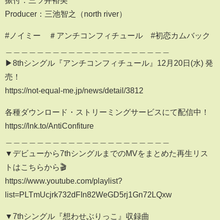
Producer：三池智之（north river）
#ノイミー ＃アンチコンフィチュール #初恋カムバック
＿＿＿＿＿＿＿＿＿＿＿＿＿＿＿＿＿＿＿＿＿
▶8thシングル『アンチコンフィチュール』12月20日(水) 発
売！
https://not-equal-me.jp/news/detail/3812
各種ダウンロード・ストリーミングサービスにて配信中！
https://lnk.to/AntiConfiture
＿＿＿＿＿＿＿＿＿＿＿＿＿＿＿＿＿＿＿＿＿
▼デビューから7thシングルまでのMVをまとめた再生リス
トはこちらから🎬
https://www.youtube.com/playlist?
list=PLTmUcjrk732dFIn82WeGD5rj1Gn72LQxw
▼7thシングル『想わせぶりっこ』収録曲