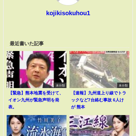
kojikisokuhou1
最近書いた記事
未分類
未分類
【緊急】熊本地震を受けて、
【速報】九州道上り線でトラ
イオン九州が緊急声明を発
ックなど7台絡む事故 6人け
表。
が 熊本