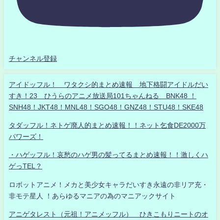
チャンネル登録
アイドッフル！ ワタクシ的まとめ速報 地下格闘アイドルだい
すき！23 ひうらのアニメ放送局101ちゃんねる BNK48 ！
SNH48！JKT48！MNL48！SGO48！GNZ48！STU48！SKE48
タダッフル！ネトゲ廃人的まとめ速報！！ネット乞食DE2000万
パワーズ！
・ハゲッフル！哀愁のハゲ男の髪ってるまとめ速報！！激しくハ
ゲっTEL？
ロボットアニメ！メカと美少女キャラだいすき永遠の非リア充・
非モテ星人 ！あらゆるマニアの為のマニアックサイト
アニゲタレスト（元祖！アニメッフル） ひきこもりニートのオ