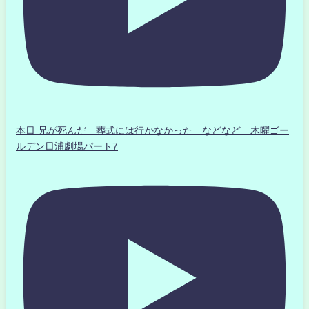
本日 兄が死んだ 葬式には行かなかった などなど 木曜ゴー
ルデン日浦劇場パート7