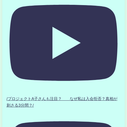
/プロジェクトA子さんも注目？ なぜ私は入会拒否？真相が
刺さる3分間？/