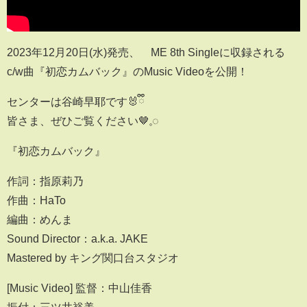
2023年12月20日(水)発売、≠ME 8th Singleに収録される
c/w曲『初恋カムバック』のMusic Videoを公開！
センターは谷崎早耶です🐰ྀི
皆さま、ぜひご覧ください🤎𓈒◌
『初恋カムバック』
作詞：指原莉乃
作曲：HaTo
編曲：めんま
Sound Director：a.k.a. JAKE
Mastered by キング関口台スタジオ
[Music Video] 監督：中山佳香
振付：三ツ井裕美