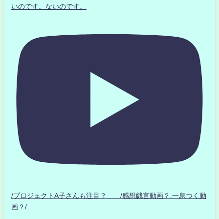
いのです。ないのです。
/プロジェクトA子さんも注目？ /感想戯言動画？.一息つく動
画？/