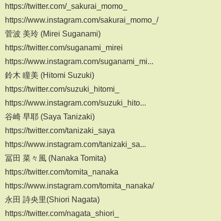
https://twitter.com/_sakurai_momo_
https://www.instagram.com/sakurai_momo_/
菅波 美玲 (Mirei Suganami)
https://twitter.com/suganami_mirei
https://www.instagram.com/suganami_mi...
鈴木 瞳美 (Hitomi Suzuki)
https://twitter.com/suzuki_hitomi_
https://www.instagram.com/suzuki_hito...
谷崎 早耶 (Saya Tanizaki)
https://twitter.com/tanizaki_saya
https://www.instagram.com/tanizaki_sa...
冨田 菜々風 (Nanaka Tomita)
https://twitter.com/tomita_nanaka
https://www.instagram.com/tomita_nanaka/
永田 詩央里(Shiori Nagata)
https://twitter.com/nagata_shiori_