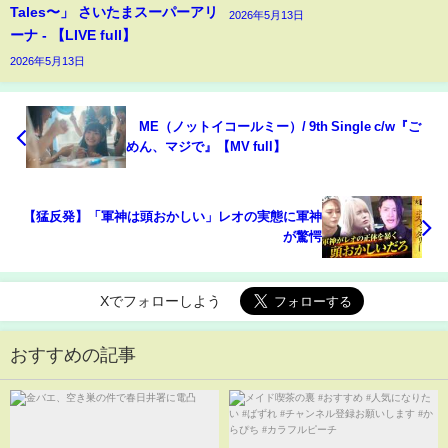
Tales〜」 さいたまスーパーアリ
2026年5月13日
ーナ - 【LIVE full】
2026年5月13日
≠ME（ノットイコールミー）/ 9th Single c/w『ご
めん、マジで』【MV full】
【猛反発】「軍神は頭おかしい」レオの実態に軍神
が驚愕
Xでフォローしよう
おすすめの記事