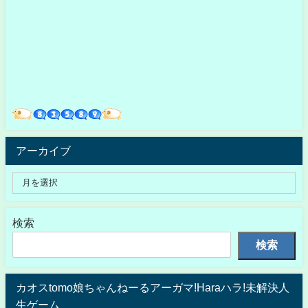
アーカイブ
検索
検索
カオスtomo娘ちゃんねーるアーガマ!Haraハラ!未解決人
生ゲーム