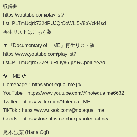
収録曲
https://youtube.com/playlist?
list=PLTmUcjrk732dPUJQrOeWLI5V8aVckI4sd
再生リストはこちら🎬
▼『Documentary of ≠ME』再生リスト🎬
https://www.youtube.com/playlist?
list=PLTmUcjrk732eC6RLly86-pARCpbiLeeAd
💎≠ME 💎
Homepage：https://not-equal-me.jp/
YouTube：https://www.youtube.com/@notequalme6632
Twitter：https://twitter.com/Notequal_ME
TikTok：https://www.tiktok.com/@notequal_me
Goods：https://store.plusmember.jp/notequalme/
尾木 波菜 (Hana Ogi)