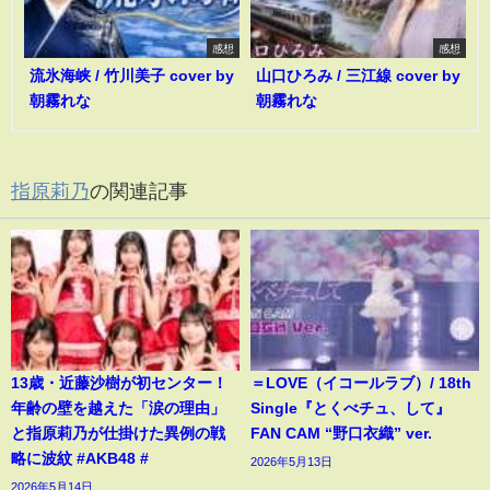
感想
感想
流氷海峡 / 竹川美子 cover by
山口ひろみ / 三江線 cover by
朝霧れな
朝霧れな
指原莉乃
の関連記事
13歳・近藤沙樹が初センター！
＝LOVE（イコールラブ）/ 18th
年齢の壁を越えた「涙の理由」
Single『とくべチュ、して』
と指原莉乃が仕掛けた異例の戦
FAN CAM “野口衣織” ver.
略に波紋 #AKB48 #
2026年5月13日
2026年5月14日