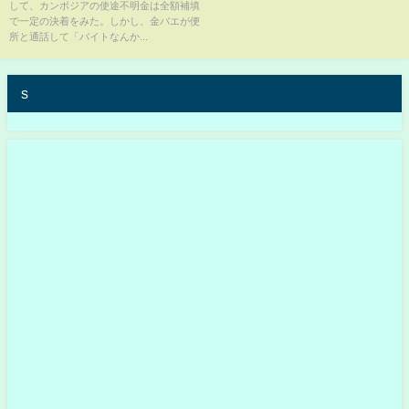
して、カンボジアの使途不明金は全額補填
川】はこれを聞いて…【カンボ
で一定の決着をみた。しかし、金バエが便
ジア疑惑炎上】
所と通話して「バイトなんか...
s