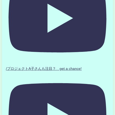
/プロジェクトA子さんも注目？ get a chance!