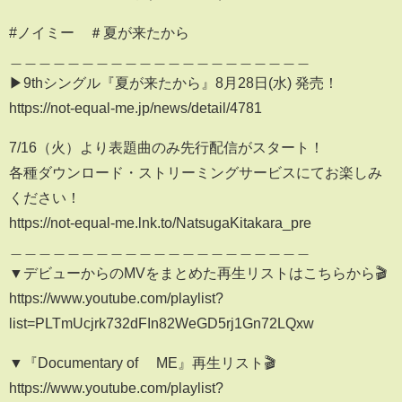
#ノイミー ＃夏が来たから
＿＿＿＿＿＿＿＿＿＿＿＿＿＿＿＿＿＿＿＿＿
▶9thシングル『夏が来たから』8月28日(水) 発売！
https://not-equal-me.jp/news/detail/4781
7/16（火）より表題曲のみ先行配信がスタート！
各種ダウンロード・ストリーミングサービスにてお楽しみ
ください！
https://not-equal-me.lnk.to/NatsugaKitakara_pre
＿＿＿＿＿＿＿＿＿＿＿＿＿＿＿＿＿＿＿＿＿
▼デビューからのMVをまとめた再生リストはこちらから🎬
https://www.youtube.com/playlist?
list=PLTmUcjrk732dFIn82WeGD5rj1Gn72LQxw
▼『Documentary of ≠ME』再生リスト🎬
https://www.youtube.com/playlist?