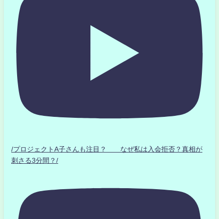
/プロジェクトA子さんも注目？ なぜ私は入会拒否？真相が
刺さる3分間？/