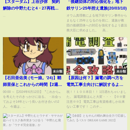
【スターダム】上谷沙弥 契約
「後継団体の対応強化を」地下
解除の中野たむと4・27再戦
鉄サリン25年控え遺族(20/03/10)
〝自身も引退かける理由〟を激
...
オウム真理教による地下鉄サリン事件から
まもなく25年となるのを前に、遺族が教
白
団の後継団体への対応を強化するよう森法
務大臣に求めました。 高...
未分類
未分類
【石田亜佑美 (モー娘。'24)】鞘
【原因は何？】漏電の調べ方を
師里保とこれからの時間【2週分
電気工事士向けに解説するよ！
まとめ】
【知識編】
00:00 ～【2024年6月12日】〝これから〟
祝！！１００本目！！ 1日遅れちゃいまし
を考えたそのきっかけに迫る。 ・出会っ
た。 漏電調査ほんと大変・・・ 【※※要
ておよそ14年という長いお付き合いの2
注意※※】 電気工事は有資格者しか出来
人。 今週は、...
ない工事です！ このチ...