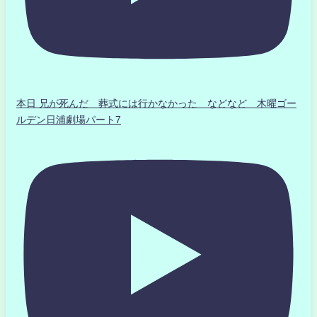
本日 兄が死んだ 葬式には行かなかった などなど 木曜ゴー
ルデン日浦劇場パート7