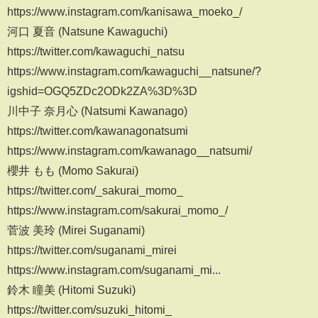
https://www.instagram.com/kanisawa_moeko_/
河口 夏音 (Natsune Kawaguchi)
https://twitter.com/kawaguchi_natsu
https://www.instagram.com/kawaguchi__natsune/?
igshid=OGQ5ZDc2ODk2ZA%3D%3D
川中子 奈月心 (Natsumi Kawanago)
https://twitter.com/kawanagonatsumi
https://www.instagram.com/kawanago__natsumi/
櫻井 もも (Momo Sakurai)
https://twitter.com/_sakurai_momo_
https://www.instagram.com/sakurai_momo_/
菅波 美玲 (Mirei Suganami)
https://twitter.com/suganami_mirei
https://www.instagram.com/suganami_mi...
鈴木 瞳美 (Hitomi Suzuki)
https://twitter.com/suzuki_hitomi_