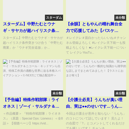
スターダム
未分類
スターダム】中野たむとウナ
【余韻】ともやんの晴れ舞台全
ギ・サヤカが超ハイリスク条件
力で応援してみた【バスケ
突きつけ合う「中野たむ廃業」
DREAM GAME 2022】
スターダム】中野たむとウナギ・サヤカが
＃レイクレ＃面白かったらいいね＃チャン
超ハイリスク条件突きつけ合う「中野たむ
ネル登録よろしく #レイクレ天下統一も投
か「ウナギ完全追放」か
廃業」か「ウナギ完全追放」か...
稿よろしくな！ ■レイクレ天下統一につい
て レイクレYouTu...
未分類
未分類
【予告編】特殊作戦部隊：ライ
【介護士必見】うんちが臭い理
オネス｜ゾーイ・サルダナ＆ニ
由、実は●●のせいです...うんち
コール・キッドマンら出演、特
の一般的な知識から雑学的な話
＜作品概要＞ 『特殊作戦部隊：ライオネ
今回は介護士が意外と知らない「うんち」
ス』（原題：Special Ops: Lioness）＜全8
のコトについて話しています！ 見たよ！
殊工作員の過酷な世界に迫る本
しまでまとめてみました！【ラ
話＞ 【視聴ページ】https://vid...
の合図で「?」とコメントしてくれるだけ
格スパイアクション＜U-NEXTに
ストにおまけ有り】
でも嬉しいです！ チャンネ...