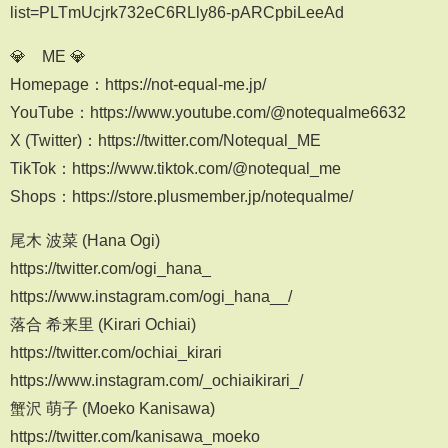
list=PLTmUcjrk732eC6RLly86-pARCpbiLeeAd
💎≠ME 💎
Homepage：https://not-equal-me.jp/
YouTube：https://www.youtube.com/@notequalme6632
X (Twitter)：https://twitter.com/Notequal_ME
TikTok：https://www.tiktok.com/@notequal_me
Shops：https://store.plusmember.jp/notequalme/
尾木 波菜 (Hana Ogi)
https://twitter.com/ogi_hana_
https://www.instagram.com/ogi_hana__/
落合 希来里 (Kirari Ochiai)
https://twitter.com/ochiai_kirari
https://www.instagram.com/_ochiaikirari_/
蟹沢 萌子 (Moeko Kanisawa)
https://twitter.com/kanisawa_moeko