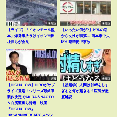
未分類
未分類
【ライブ】「イオンモール熊
【いったい何が?】ビルの窓
本」爆発事故うけイオン吉田
から女性が転落… 熊本市中央
社長らが会見
区の繁華街で事故
映画
未分類
【HiGH&LOW】HIROがサプ
【勃起学】人間は射精をしす
ライズ登場！シリーズ最終章
ぎると何が起きる？医師が徹
製作決定でAKIRA＆NAOTO
底解説
＆白濱亜嵐ら帰還 映画
『HiGH&LOW』
10thANNIVERSARY スペシ