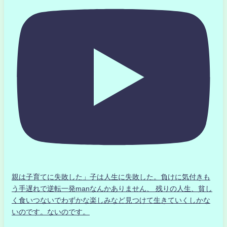
親は子育てに失敗した」子は人生に失敗した。負けに気付きも
う手遅れで逆転一発manなんかありません、 残りの人生、貧し
く食いつないでわずかな楽しみなど見つけて生きていくしかな
いのです。ないのです。