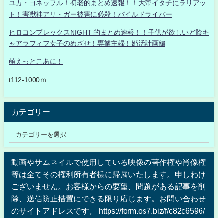
ユカ・ヨネッフル！初老的まとめ速報！！大帝イタチにラリアッ
ト！害獣神アリ・ガー被害に必殺！パイルドライバー
ヒロコンプレックスNIGHT 的まとめ速報！！子供が欲しいど陰キ
ャアラフィフ女子のめざせ！専業主婦！婚活計画編
萌えっとこあに！
t112-1000ｍ
カテゴリー
動画やサムネイルで使用している映像の著作権や肖像権
等は全てその権利所有者様に帰属いたします。申しわけ
ございません。お客様からの要望、問題がある記事を削
除、送信防止措置にできる限り応じます。お問い合わせ
のサイトアドレスです。 https://form.os7.biz/f/c82c6596/