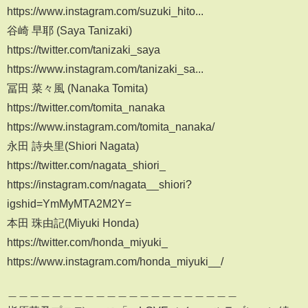
https://www.instagram.com/suzuki_hito...
谷崎 早耶 (Saya Tanizaki)
https://twitter.com/tanizaki_saya
https://www.instagram.com/tanizaki_sa...
冨田 菜々風 (Nanaka Tomita)
https://twitter.com/tomita_nanaka
https://www.instagram.com/tomita_nanaka/
永田 詩央里(Shiori Nagata)
https://twitter.com/nagata_shiori_
https://instagram.com/nagata__shiori?
igshid=YmMyMTA2M2Y=
本田 珠由記(Miyuki Honda)
https://twitter.com/honda_miyuki_
https://www.instagram.com/honda_miyuki__/
＿＿＿＿＿＿＿＿＿＿＿＿＿＿＿＿＿＿＿＿＿