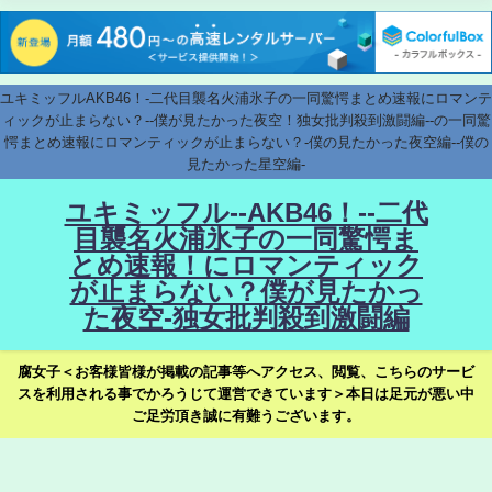
ユキミッフルAKB46！-二代目襲名火浦氷子の一同驚愕まとめ速報にロマンテ
ィックが止まらない？--僕が見たかった夜空！独女批判殺到激闘編--の一同驚
愕まとめ速報にロマンティックが止まらない？-僕の見たかった夜空編--僕の
見たかった星空編-
ユキミッフル--AKB46！--二代
目襲名火浦氷子の一同驚愕ま
とめ速報！にロマンティック
が止まらない？僕が見たかっ
た夜空-独女批判殺到激闘編
腐女子＜お客様皆様が掲載の記事等へアクセス、閲覧、こちらのサービ
スを利用される事でかろうじて運営できています＞本日は足元が悪い中
ご足労頂き誠に有難うございます。