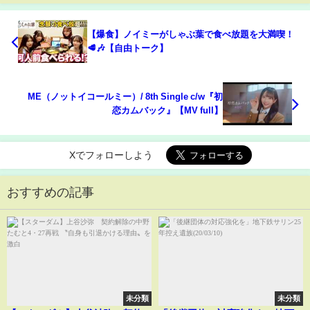
【爆食】ノイミーがしゃぶ葉で食べ放題を大満喫！
🥩🎶【自由トーク】
≠ME（ノットイコールミー）/ 8th Single c/w『初
恋カムバック』【MV full】
Xでフォローしよう
おすすめの記事
未分類
未分類