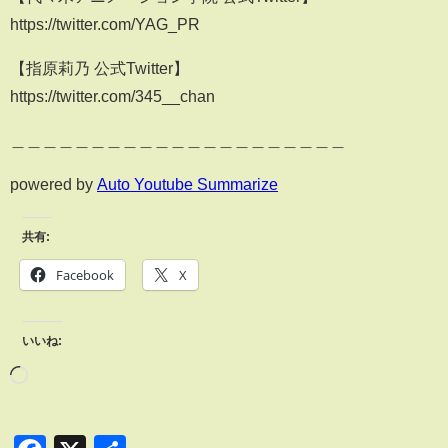
https://twitter.com/YAG_PR
【指原莉乃 公式Twitter】
https://twitter.com/345__chan
＿＿＿＿＿＿＿＿＿＿＿＿＿＿＿＿＿＿＿＿＿
powered by
Auto Youtube Summarize
共有:
Facebook
X
いいね: