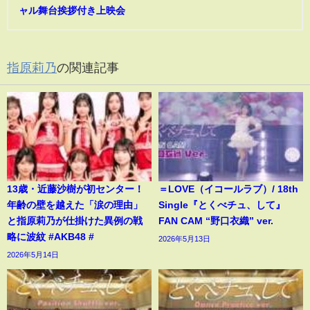
ャル舞台挨拶付き上映会
指原莉乃
の関連記事
13歳・近藤沙樹が初センター！
＝LOVE（イコールラブ）/ 18th
年齢の壁を越えた「涙の理由」
Single『とくべチュ、して』
と指原莉乃が仕掛けた異例の戦
FAN CAM “野口衣織” ver.
略に波紋 #AKB48 #
2026年5月13日
2026年5月14日