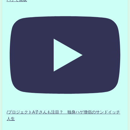
/プロジェクトA子さんも注目？ 独身ハゲ僧侶のサンドイッチ
人生