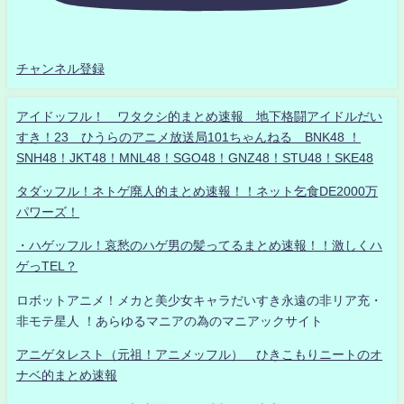
チャンネル登録
アイドッフル！ ワタクシ的まとめ速報 地下格闘アイドルだい
すき！23 ひうらのアニメ放送局101ちゃんねる BNK48 ！
SNH48！JKT48！MNL48！SGO48！GNZ48！STU48！SKE48
タダッフル！ネトゲ廃人的まとめ速報！！ネット乞食DE2000万
パワーズ！
・ハゲッフル！哀愁のハゲ男の髪ってるまとめ速報！！激しくハ
ゲっTEL？
ロボットアニメ！メカと美少女キャラだいすき永遠の非リア充・
非モテ星人 ！あらゆるマニアの為のマニアックサイト
アニゲタレスト（元祖！アニメッフル） ひきこもりニートのオ
ナベ的まとめ速報