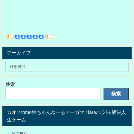
アーカイブ
検索
検索
カオスtomo娘ちゃんねーるアーガマ!Haraハラ!未解決人
生ゲーム
ハゲて無双