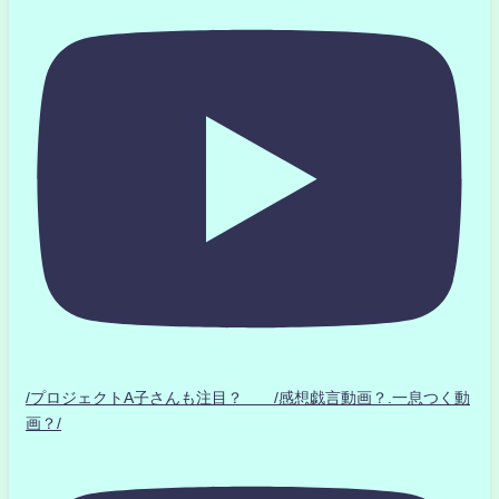
/プロジェクトA子さんも注目？ /感想戯言動画？.一息つく動
画？/