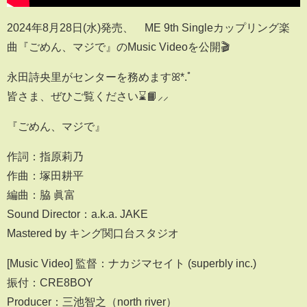
2024年8月28日(水)発売、≠ME 9th Singleカップリング楽
曲『ごめん、マジで』のMusic Videoを公開🎬
永田詩央里がセンターを務めますꕤ*.ﾟ
皆さま、ぜひご覧ください⌛📙⸝⸝
『ごめん、マジで』
作詞：指原莉乃
作曲：塚田耕平
編曲：脇 眞富
Sound Director：a.k.a. JAKE
Mastered by キング関口台スタジオ
[Music Video] 監督：ナカジマセイト (superbly inc.)
振付：CRE8BOY
Producer：三池智之（north river）