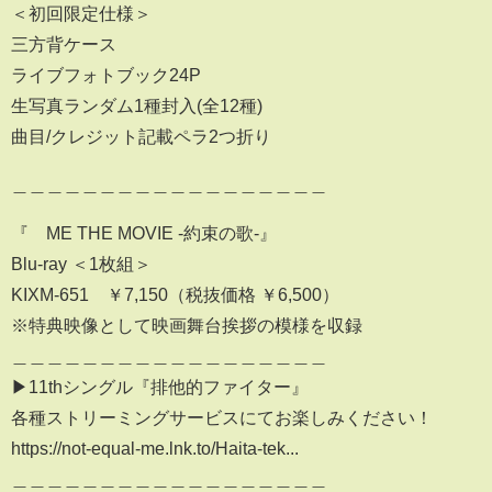
＜初回限定仕様＞
三方背ケース
ライブフォトブック24P
生写真ランダム1種封入(全12種)
曲目/クレジット記載ペラ2つ折り
＿＿＿＿＿＿＿＿＿＿＿＿＿＿＿＿＿＿
『≠ME THE MOVIE -約束の歌-』
Blu-ray ＜1枚組＞
KIXM-651 ￥7,150（税抜価格 ￥6,500）
※特典映像として映画舞台挨拶の模様を収録
＿＿＿＿＿＿＿＿＿＿＿＿＿＿＿＿＿＿
▶︎11thシングル『排他的ファイター』
各種ストリーミングサービスにてお楽しみください！
https://not-equal-me.lnk.to/Haita-tek...
＿＿＿＿＿＿＿＿＿＿＿＿＿＿＿＿＿＿