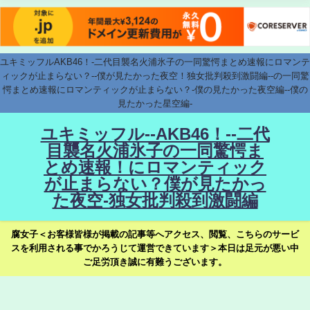
ユキミッフルAKB46！-二代目襲名火浦氷子の一同驚愕まとめ速報にロマンテ
ィックが止まらない？--僕が見たかった夜空！独女批判殺到激闘編--の一同驚
愕まとめ速報にロマンティックが止まらない？-僕の見たかった夜空編--僕の
見たかった星空編-
ユキミッフル--AKB46！--二代
目襲名火浦氷子の一同驚愕ま
とめ速報！にロマンティック
が止まらない？僕が見たかっ
た夜空-独女批判殺到激闘編
腐女子＜お客様皆様が掲載の記事等へアクセス、閲覧、こちらのサービ
スを利用される事でかろうじて運営できています＞本日は足元が悪い中
ご足労頂き誠に有難うございます。