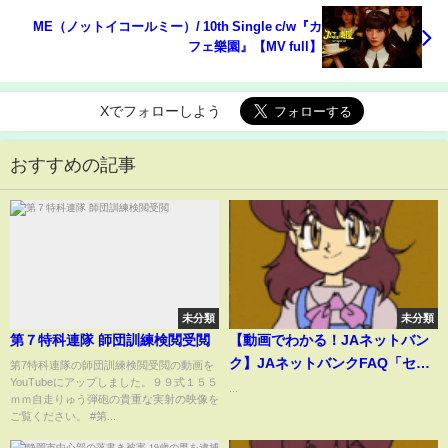
≠ME（ノットイコールミー）/ 10th Single c/w『カ
フェ樂園』【MV full】
Xでフォローしよう
おすすめの記事
未分類
未分類
第７特科連隊 師団訓練検閲受閲
【動画でわかる！JAネットバン
ク】JAネットバンクFAQ「セキ
第7特科連隊の師団訓練検閲受閲の動画を
YouTubeにアップしました。９９式１５５
ュリティについて」
...
ｍｍ自走りゅう弾砲の貴重な実射の映像を
ご覧ください。 #第...