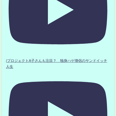
/プロジェクトA子さんも注目？ 独身ハゲ僧侶のサンドイッチ
人生