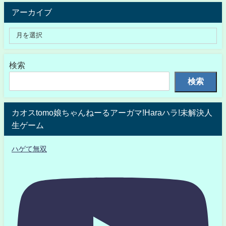
アーカイブ
検索
検索
カオスtomo娘ちゃんねーるアーガマ!Haraハラ!未解決人
生ゲーム
ハゲて無双