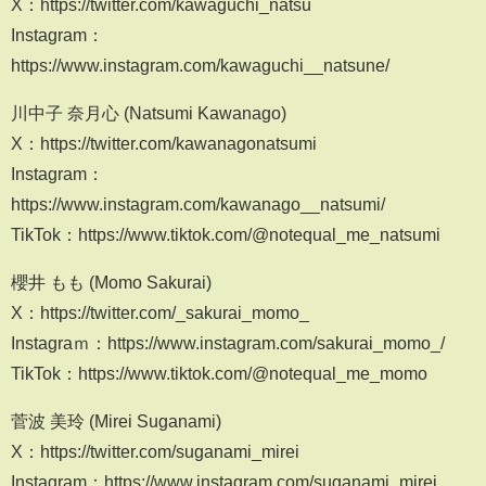
X：https://twitter.com/kawaguchi_natsu
Instagram：
https://www.instagram.com/kawaguchi__natsune/
川中子 奈月心 (Natsumi Kawanago)
X：https://twitter.com/kawanagonatsumi
Instagram：
https://www.instagram.com/kawanago__natsumi/
TikTok：https://www.tiktok.com/@notequal_me_natsumi
櫻井 もも (Momo Sakurai)
X：https://twitter.com/_sakurai_momo_
Instagraｍ：https://www.instagram.com/sakurai_momo_/
TikTok：https://www.tiktok.com/@notequal_me_momo
菅波 美玲 (Mirei Suganami)
X：https://twitter.com/suganami_mirei
Instagram：https://www.instagram.com/suganami_mirei_