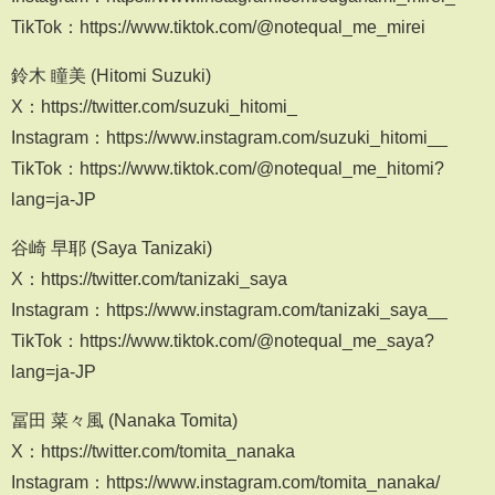
TikTok：https://www.tiktok.com/@notequal_me_mirei
鈴木 瞳美 (Hitomi Suzuki)
X：https://twitter.com/suzuki_hitomi_
Instagram：https://www.instagram.com/suzuki_hitomi__
TikTok：https://www.tiktok.com/@notequal_me_hitomi?
lang=ja-JP
谷崎 早耶 (Saya Tanizaki)
X：https://twitter.com/tanizaki_saya
Instagram：https://www.instagram.com/tanizaki_saya__
TikTok：https://www.tiktok.com/@notequal_me_saya?
lang=ja-JP
冨田 菜々風 (Nanaka Tomita)
X：https://twitter.com/tomita_nanaka
Instagram：https://www.instagram.com/tomita_nanaka/