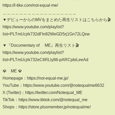
https://l-tike.com/not-equal-me/
＿＿＿＿＿＿＿＿＿＿＿＿＿＿＿＿＿＿
▼デビューからのMVをまとめた再生リストはこちらから🎬
https://www.youtube.com/playlist?
list=PLTmUcjrk732dFIn82WeGD5rj1Gn72LQxw
▼『Documentary of ≠ME』再生リスト🎬
https://www.youtube.com/playlist?
list=PLTmUcjrk732eC6RLly86-pARCpbiLeeAd
💎≠ME 💎
Homepage：https://not-equal-me.jp/
YouTube：https://www.youtube.com/@notequalme6632
X (Twitter)：https://twitter.com/Notequal_ME
TikTok：https://www.tiktok.com/@notequal_me
Shops：https://store.plusmember.jp/notequalme/