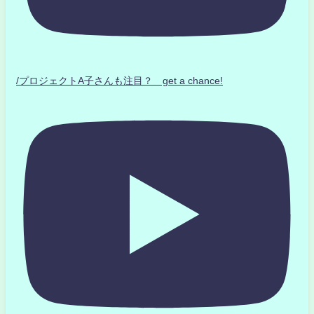
/プロジェクトA子さんも注目？ get a chance!