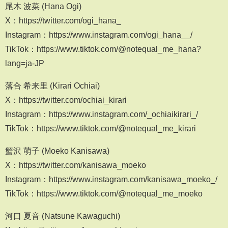
尾木 波菜 (Hana Ogi)
X：https://twitter.com/ogi_hana_
Instagram：https://www.instagram.com/ogi_hana__/
TikTok：https://www.tiktok.com/@notequal_me_hana?
lang=ja-JP
落合 希来里 (Kirari Ochiai)
X：https://twitter.com/ochiai_kirari
Instagram：https://www.instagram.com/_ochiaikirari_/
TikTok：https://www.tiktok.com/@notequal_me_kirari
蟹沢 萌子 (Moeko Kanisawa)
X：https://twitter.com/kanisawa_moeko
Instagram：https://www.instagram.com/kanisawa_moeko_/
TikTok：https://www.tiktok.com/@notequal_me_moeko
河口 夏音 (Natsune Kawaguchi)