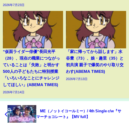
2026年7月23日
“仮面ライダー俳優”長田光平
「家に帰ってから話します」水
（28）、現在の職業につながっ
谷豊（73）、娘・趣里（35）と
ていることは「失敗」と明かす
初共演 親子で爆笑のやり取り交
500人の子どもたちに特別授業
わす(ABEMA TIMES)
「いろいろなことにチャレンジ
2026年7月13日
してほしい」(ABEMA TIMES)
2026年7月14日
≠ME（ノットイコールミー）/ 4th Single c/w『サ
マーチョコレート』【MV full】