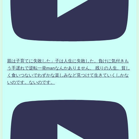
親は子育てに失敗した」子は人生に失敗した。負けに気付きも
う手遅れで逆転一発manなんかありません、 残りの人生、貧し
く食いつないでわずかな楽しみなど見つけて生きていくしかな
いのです。ないのです。