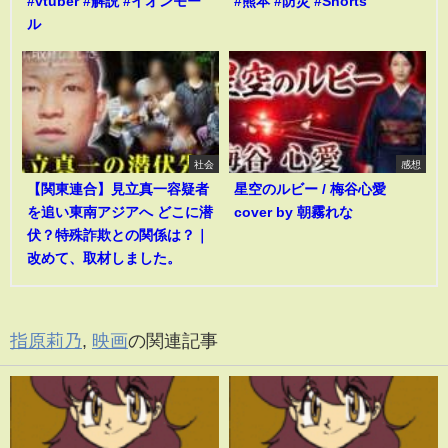
#vtuber #解説 #イオンモー
#熊本 #防災 #Shorts
ル
社会
感想
【関東連合】見立真一容疑者
星空のルビー / 梅谷心愛
を追い東南アジアへ どこに潜
cover by 朝霧れな
伏？特殊詐欺との関係は？｜
改めて、取材しました。
指原莉乃
,
映画
の関連記事