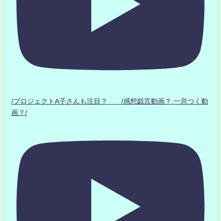
/プロジェクトA子さんも注目？ /感想戯言動画？.一息つく動
画？/