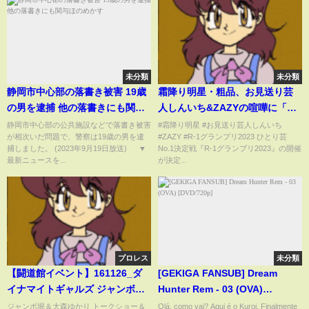
未分類
未分類
静岡市中心部の落書き被害 19歳
霜降り明星・粗品、お見送り芸
の男を逮捕 他の落書きにも関与
人しんいち&ZAZYの喧嘩に「コ
ほのめかす
ンビやな、もう」 ぱーてぃー
静岡市中心部の公共施設などで落書き被害
#霜降り明星 #お見送り芸人しんいち
が相次いだ問題で、警察は19歳の男を逮
#ZAZY #R-1グランプリ2023 ひとり芸
ちゃん・金子きょんちぃは”目の
捕しました。 (2023年9月19日放送) ▼
No.1決定戦『R-1グランプリ2023』の開催
整形”を済ませ登場 『「R-1グ
最新ニュースを...
が決定...
ランプリ2023」やります会見』
プロレス
未分類
【闘道館イベント】161126_ダ
[GEKIGA FANSUB] Dream
イナマイトギャルズ ジャンボ堀
Hunter Rem - 03 (OVA)
＆大森ゆかり トークショー＆サ
[DVD/720p]
ジャンボ堀＆大森ゆかり トークショー＆
Olá, como vai? Aqui é o Kuroi. Finalmente