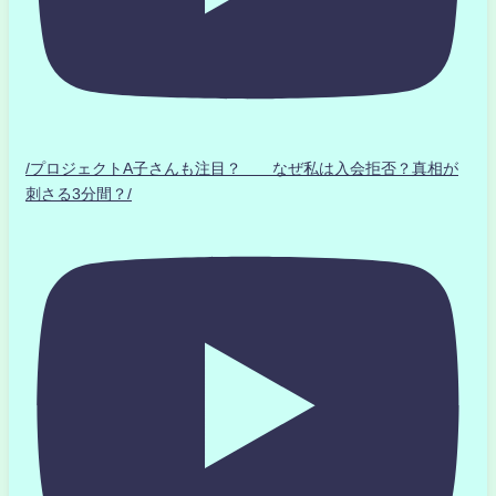
/プロジェクトA子さんも注目？ なぜ私は入会拒否？真相が
刺さる3分間？/