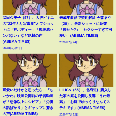
武田久美子（57）、大胆ビキニ
未成年飲酒で契約解除 今森まや
の“23年ぶり写真集”オフショッ
（20）、最新ショットに反響
トに「神ボディー」「現役感ハ
「痩せた?」「セクシーすぎて可
ンパない」など絶賛の声
愛い」(ABEMA TIMES)
(ABEMA TIMES)
2026年7月24日
2026年7月28日
可愛いだけかと思ったら…『ち
LiLiCo（55）、北海道に購入し
いかわ』映画公開前の予習動画
た家の庭を公開し反響「うわ最
が「想像以上にシビア」「労働
高」「お庭でゆっくりなんてス
の話ばかり」とギャップに驚き
テキです」(ABEMA TIMES)
の声(ABEMA TIMES)
2026年7月22日