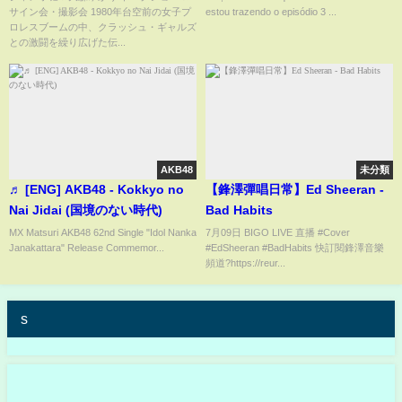
サイン会・撮影会 1980年台空前の女子プ
estou trazendo o episódio 3 ...
イン会・撮影会
ロレスブームの中、クラッシュ・ギャルズ
との激闘を繰り広げた伝...
AKB48
未分類
♬ [ENG] AKB48 - Kokkyo no
【鋒澤彈唱日常】Ed Sheeran -
Nai Jidai (国境のない時代)
Bad Habits
MX Matsuri AKB48 62nd Single "Idol Nanka
7月09日 BIGO LIVE 直播 #Cover
Janakattara" Release Commemor...
#EdSheeran #BadHabits 快訂閱鋒澤音樂
頻道?https://reur...
s