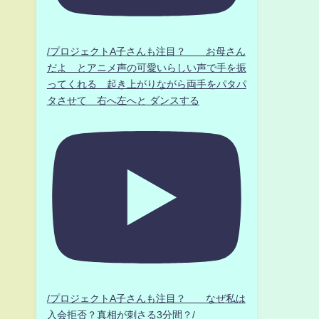
/プロジェクトA子さんも注目？ お母さん
だよ とアニメ声の可愛いらしい声で手を振
ってくれる 起き上がりながら両手をパタパ
タさせて 右へ左へと ダンスする
/プロジェクトA子さんも注目？ なぜ私は
入会拒否？真相が刺さる3分間？/