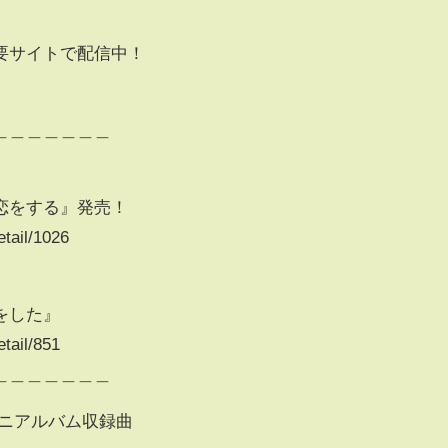
要サイトで配信中！
＿＿＿＿＿＿＿
夏、恋をする』発売！
etail/1026
をした』
tail/851
＿＿＿＿＿＿＿
 ミニアルバム収録曲