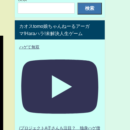
検索
カオスtomo娘ちゃんねーるアーガ
マ!Haraハラ!未解決人生ゲーム
ハゲて無双
/プロジェクトA子さんも注目？ 独身ハゲ僧