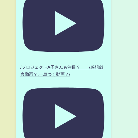
/プロジェクトA子さんも注目？ /感想戯
言動画？.一息つく動画？/