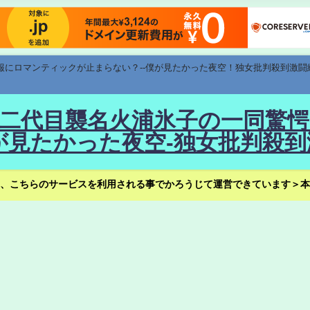
速報にロマンティックが止まらない？--僕が見たかった夜空！独女批判殺到激闘
！--二代目襲名火浦氷子の一同
見たかった夜空-独女批判殺到
、こちらのサービスを利用される事でかろうじて運営できています＞本