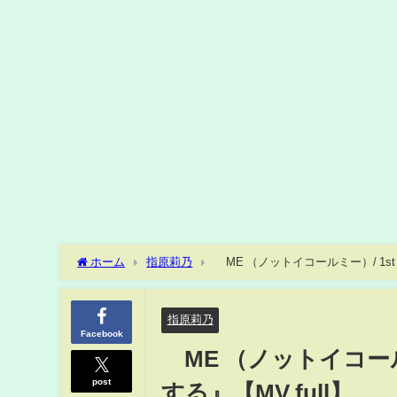
ホーム
指原莉乃
≠ME （ノットイコールミー）/ 1st 
指原莉乃
Facebook
≠ME （ノットイコールミ
post
する』【MV full】