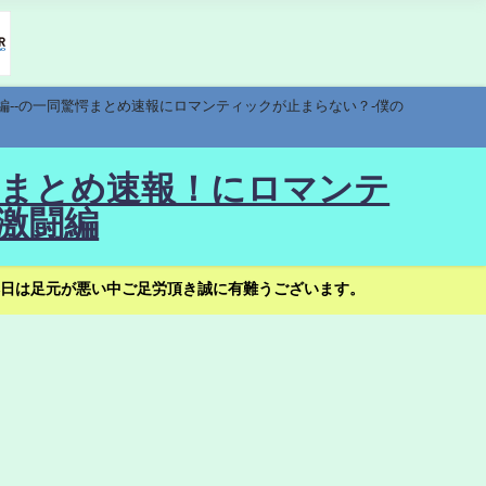
編--の一同驚愕まとめ速報にロマンティックが止まらない？-僕の
驚愕まとめ速報！にロマンテ
激闘編
日は足元が悪い中ご足労頂き誠に有難うございます。