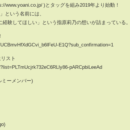
/www.yoani.co.jp/ )とタッグを組み2019年より始動！
）」という名前には、
に経験してほしい」という指原莉乃の想いが詰まっている
！
el/UCBmvHfXdGCvi_b6lFeU-E1Q?sub_confirmation=1
再生リスト
ist?list=PLTmUcjrk732eC6RLly86-pARCpbiLeeAd
ルミーメンバー)
o)