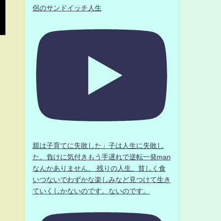
侶のサンドイッチ人生
親は子育てに失敗した」子は人生に失敗し
た。負けに気付きもう手遅れで逆転一発man
なんかありません、 残りの人生、貧しく食
いつないでわずかな楽しみなど見つけて生き
ていくしかないのです。ないのです。