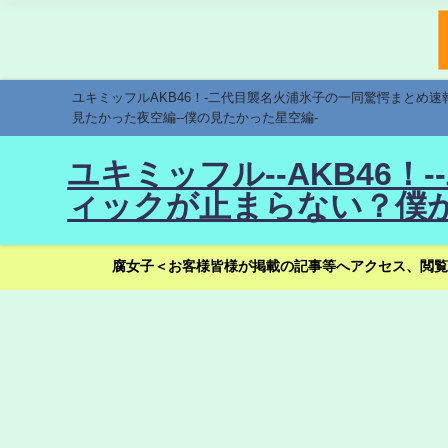
ユキミッフルAKB46！-二代目襲名火浦氷子の一同驚愕まとめ
見たかった夜空編--僕の見たかった星空編-
ユキミッフル--AKB46
ィックが止まらない？僕が
腐女子＜お客様皆様が掲載の記事等へアクセス、閲覧