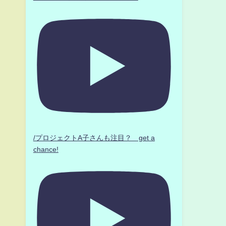
。
/プロジェクトA子さんも注目？ get a
chance!