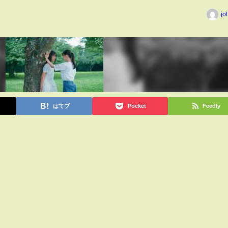
jo
はてブ
Pocket
Feedly