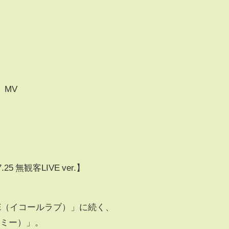
』MV
5 無観客LIVE ver.】
E（イコールラブ）」に続く、
ルミー）」。