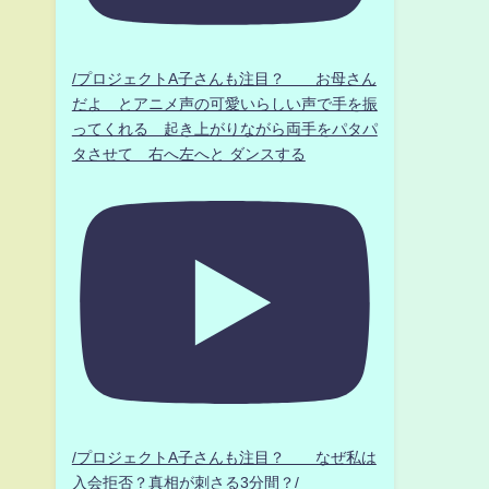
/プロジェクトA子さんも注目？ お母さん
だよ とアニメ声の可愛いらしい声で手を振
ってくれる 起き上がりながら両手をパタパ
タさせて 右へ左へと ダンスする
/プロジェクトA子さんも注目？ なぜ私は
入会拒否？真相が刺さる3分間？/