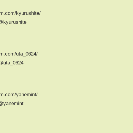
m.com/kyurushite/
@kyurushite
am.com/uta_0624/
/@uta_0624
am.com/yanemint/
/@yanemint