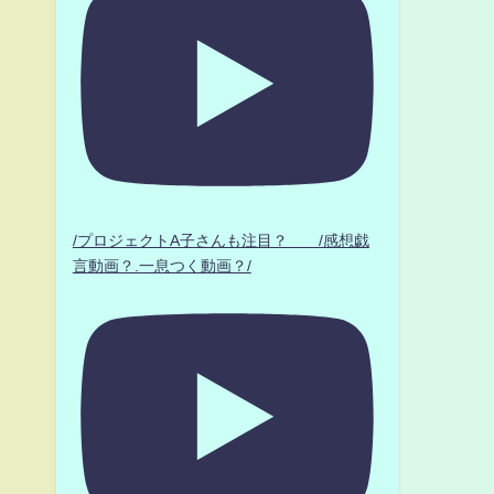
/プロジェクトA子さんも注目？ /感想戯
言動画？.一息つく動画？/