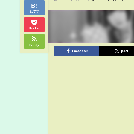
はてブ
Pocket
Feedly
Facebook
post