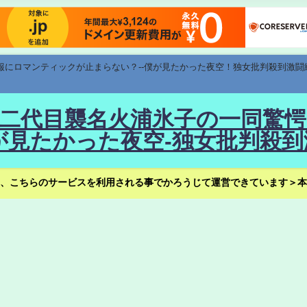
速報にロマンティックが止まらない？--僕が見たかった夜空！独女批判殺到激闘
！--二代目襲名火浦氷子の一同
見たかった夜空-独女批判殺到
、こちらのサービスを利用される事でかろうじて運営できています＞本