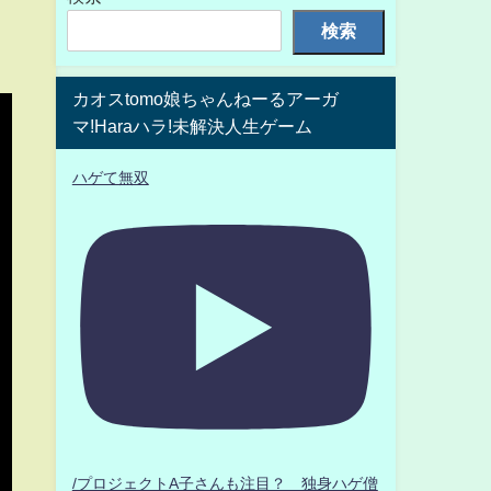
検索
カオスtomo娘ちゃんねーるアーガ
マ!Haraハラ!未解決人生ゲーム
ハゲて無双
/プロジェクトA子さんも注目？ 独身ハゲ僧