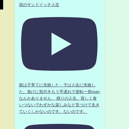
侶のサンドイッチ人生
親は子育てに失敗した」子は人生に失敗し
た。負けに気付きもう手遅れで逆転一発man
なんかありません、 残りの人生、貧しく食
いつないでわずかな楽しみなど見つけて生き
ていくしかないのです。ないのです。