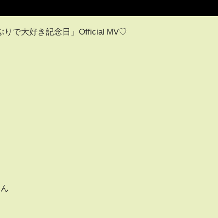
大好き記念日」Official MV♡
ゃん