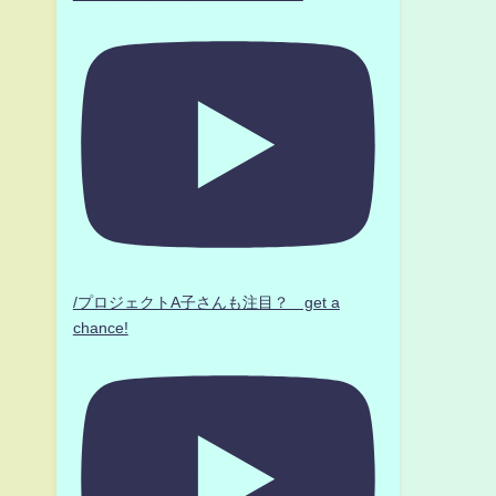
/プロジェクトA子さんも注目？ get a
chance!