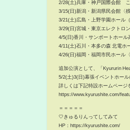
2/28(土)兵庫・神戸国際会館 
3/15(日)新潟・新潟県民会館
3/21(土)広島・上野学園ホー
3/29(日)宮城・東京エレクトロ
4/5(日)香川・サンポートホー
4/11(土)石川・本多の森 北電
4/26(日)福岡・福岡市民ホール〈
追加公演として、「Kyururin H
5/2(土)3(日)幕張イベントホ
詳しくは下記特設ホームページを
https://www.kyurushite.com/featu
＝＝＝＝＝
🤍きゅるりんってしてみて
HP：https://kyurushite.com/