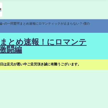
編--の一同驚愕まとめ速報にロマンティックが止まらない？-僕の
驚愕まとめ速報！にロマンテ
激闘編
日は足元が悪い中ご足労頂き誠に有難うございます。