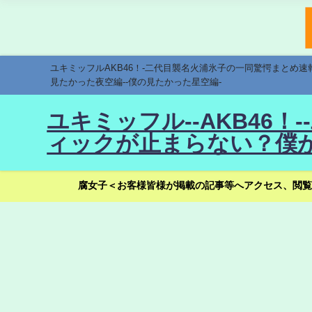
ユキミッフルAKB46！-二代目襲名火浦氷子の一同驚愕まとめ
見たかった夜空編--僕の見たかった星空編-
ユキミッフル--AKB46
ィックが止まらない？僕が
腐女子＜お客様皆様が掲載の記事等へアクセス、閲覧