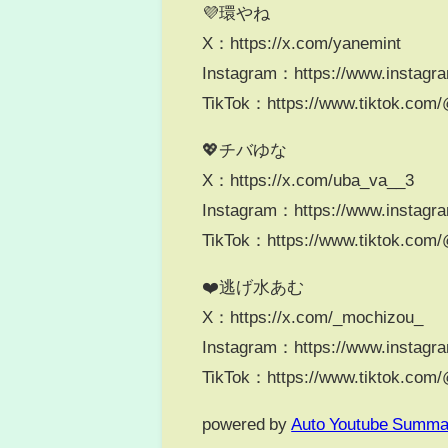
💜環やね
X：https://x.com/yanemint
Instagram：https://www.instagr
TikTok：https://www.tiktok.com
💖チバゆな
X：https://x.com/uba_va__3
Instagram：https://www.instagr
TikTok：https://www.tiktok.com
❤️逃げ水あむ
X：https://x.com/_mochizou_
Instagram：https://www.instag
TikTok：https://www.tiktok.co
powered by
Auto Youtube Summa