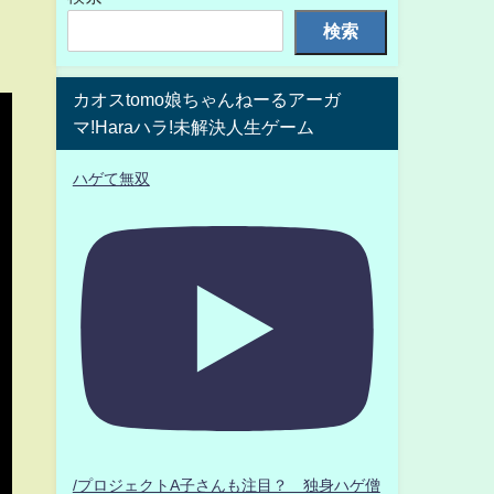
検索
カオスtomo娘ちゃんねーるアーガ
マ!Haraハラ!未解決人生ゲーム
ハゲて無双
/プロジェクトA子さんも注目？ 独身ハゲ僧