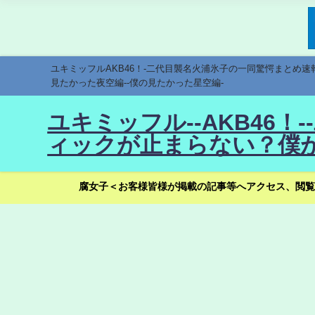
ユキミッフルAKB46！-二代目襲名火浦氷子の一同驚愕まとめ
見たかった夜空編--僕の見たかった星空編-
ユキミッフル--AKB46
ィックが止まらない？僕が
腐女子＜お客様皆様が掲載の記事等へアクセス、閲覧