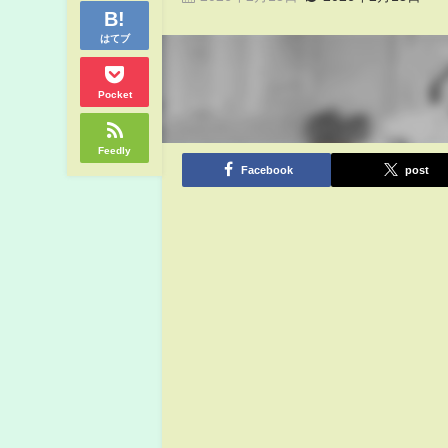
はてブ
Pocket
Feedly
Facebook
post