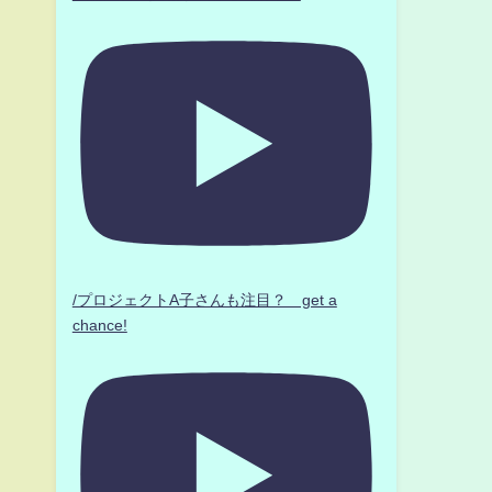
/プロジェクトA子さんも注目？ get a
chance!