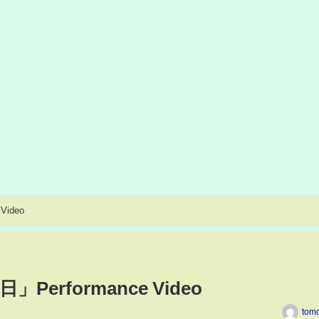
ideo
rformance Video
tom