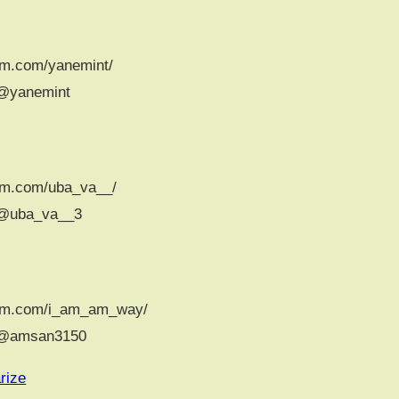
am.com/yanemint/
/@yanemint
am.com/uba_va__/
/@uba_va__3
ram.com/i_am_am_way/
m/@amsan3150
rize