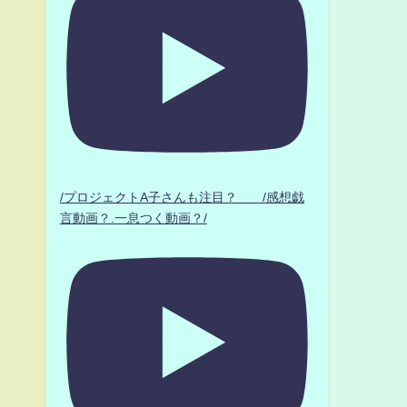
/プロジェクトA子さんも注目？ /感想戯
言動画？.一息つく動画？/