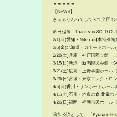
＝＝＝＝＝
【NEWS】
きゅるりんってしてみて全国ホールツア
🎀日程🎀 Thank you SOLD OU
2/1(日)愛知・Niterra日本特
2/6(金)北海道・カナモトホール(
2/28(土)兵庫・神戸国際会館 
3/15(日)新潟・新潟県民会館〈SO
3/21(土)広島・上野学園ホール
3/29(日)宮城・東京エレクトロ
4/5(日)香川・サンポートホー
4/11(土)石川・本多の森 北電ホー
4/26(日)福岡・福岡市民ホール〈S
追加公演として、「Kyururin H