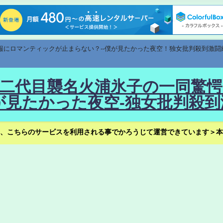
速報にロマンティックが止まらない？--僕が見たかった夜空！独女批判殺到激闘
！--二代目襲名火浦氷子の一同
見たかった夜空-独女批判殺到
、こちらのサービスを利用される事でかろうじて運営できています＞本