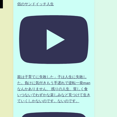
侶のサンドイッチ人生
親は子育てに失敗した」子は人生に失敗し
た。負けに気付きもう手遅れで逆転一発man
なんかありません、 残りの人生、貧しく食
いつないでわずかな楽しみなど見つけて生き
ていくしかないのです。ないのです。