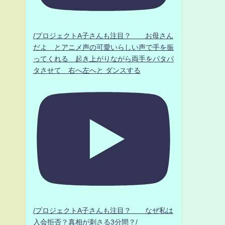
/プロジェクトA子さんも注目？ お母さん
だよ とアニメ声の可愛いらしい声で手を振
ってくれる 起き上がりながら両手をパタパ
タさせて 右へ左へと ダンスする
/プロジェクトA子さんも注目？ なぜ私は
入会拒否？真相が刺さる3分間？/