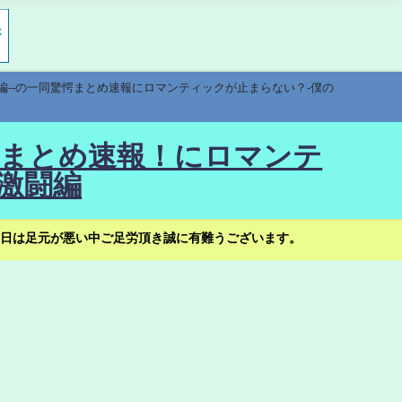
編--の一同驚愕まとめ速報にロマンティックが止まらない？-僕の
驚愕まとめ速報！にロマンテ
激闘編
日は足元が悪い中ご足労頂き誠に有難うございます。