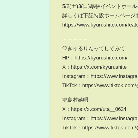
5/2(土)3(日)幕張イベントホ
詳しくは下記特設ホームページを
https://www.kyurushite.com/featu
＝＝＝＝＝
🤍きゅるりんってしてみて
HP：https://kyurushite.com/
X：https://x.com/kyurushite
Instagram：https://www.instagra
TikTok：https://www.tiktok.com/
💛島村嬉唄
X：https://x.com/uta__0624
Instagram：https://www.instagr
TikTok：https://www.tiktok.com