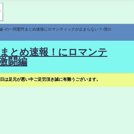
編--の一同驚愕まとめ速報にロマンティックが止まらない？-僕の
驚愕まとめ速報！にロマンテ
激闘編
日は足元が悪い中ご足労頂き誠に有難うございます。