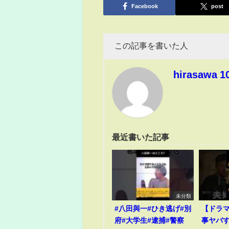
Facebook
post
この記事を書いた人
hirasawa 1
最近書いた記事
未分類
#八田與一#ひき逃げ#別
【ドラ
府#大学生#逮捕#警察
事ヤバ