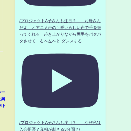
/プロジェクトA子さんも注目？ お母さん
だよ とアニメ声の可愛いらしい声で手を振
ってくれる 起き上がりながら両手をパタパ
タさせて 右へ左へと ダンスする
ネー
大興
Mト
/プロジェクトA子さんも注目？ なぜ私は
入会拒否？真相が刺さる3分間？/