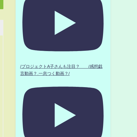
/プロジェクトA子さんも注目？ /感想戯
言動画？.一息つく動画？/