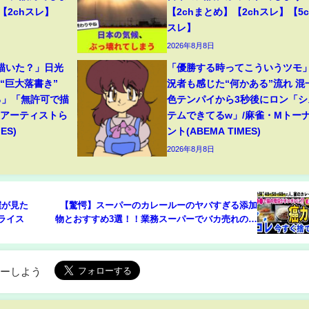
【2chスレ】
【2chまとめ】【2chスレ】【5c
スレ】
2026年8月8日
描いた？」日光
「優勝する時ってこういうツモ
“巨大落書き”
況者も感じた“何かある”流れ 混
る」「無許可で描
色テンパイから3秒後にロン「シ
役アーティストら
テムできてるw」/麻雀・Mトー
ES)
ント(ABEMA TIMES)
2026年8月8日
僕が見た
【驚愕】スーパーのカレールーのヤバすぎる添加
ンライス
物とおすすめ3選！！業務スーパーでバカ売れのあ
のカレールーには、海外では禁止されている健康
を害する驚きの〇〇が・・・？！今すぐそれ捨て
て！！
ローしよう