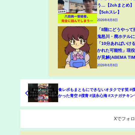
う…【2chまとめ】
【5chスレ】
2026年8月8日
「8階にどうやって
鬼怒川・廃ホテルに
「10分あればいけ
かれた可能性」現
が見解(ABEMA TIM
2026年8月8日
食レポもまともにできないオタクです笑 #
かった青空 #僕青 #須永心海 #スナガチキ
Xでフォ