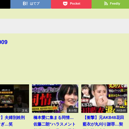
はてブ
Pocket
Feedly
009
文化
未分類
AKB48
マ】夫婦別姓刑
橋本愛に集まる同情…
【衝撃】元AKB48花田
すぎ…笑
佐藤二朗“ハラスメント
藍衣が丸刈り謝罪…契