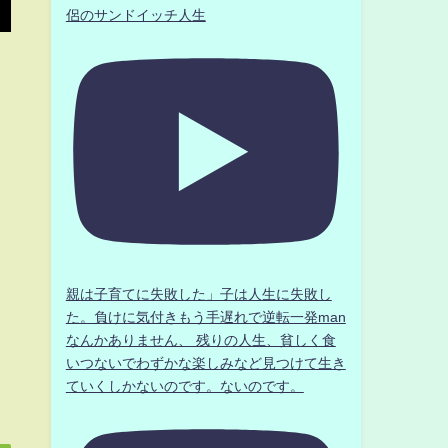
侶のサンドイッチ人生
親は子育てに失敗した」子は人生に失敗し
た。負けに気付きもう手遅れで逆転一発man
なんかありません、 残りの人生、貧しく食
いつないでわずかな楽しみなど見つけて生き
ていくしかないのです。ないのです。