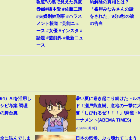
報道”の裏で見えた異変
約解除の真相とは？
😨📸#橋本愛 #佐藤二朗
「峯岸みなみさんの話
#夫婦別姓刑事 #ハラス
をされた」9分8秒の涙
メント報道 #芸能ニュ
の告白
ース #女優 #インスタ #
話題 #芸能界 #最新ニュ
ース
4）AIを活用し
暑い夏に巻き起こり続けたトル
シピ考案 調理
ド！瀬戸熊直樹、意地の一撃に
トの舞台裏
奮「しびれるぜ！！！」/麻雀・
ーナメント(ABEMA TIMES)
2026年8月8日
完全に詰んでしま
日本の気候、ぶっ壊れてしまう