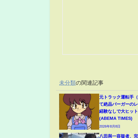
未分類
の関連記事
元トラック運転手（6
て絶品バーガーのレ
経験なしで大ヒッ
(ABEMA TIMES)
2026年8月8日
八田與一容疑者、