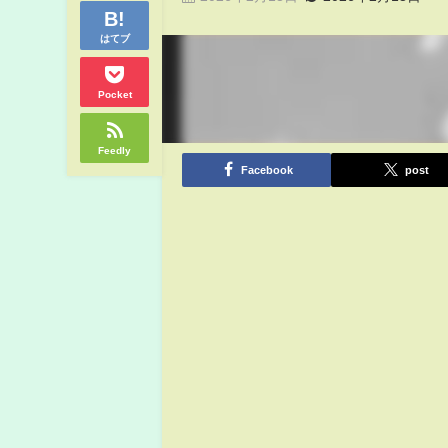
はてブ
Pocket
Feedly
Facebook
post