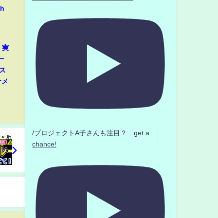
h
」実
一
ス
ナメ
/プロジェクトA子さんも注目？ get a
chance!