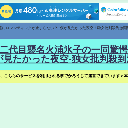
速報にロマンティックが止まらない？--僕が見たかった夜空！独女批判殺到激闘
！--二代目襲名火浦氷子の一同
見たかった夜空-独女批判殺到
、こちらのサービスを利用される事でかろうじて運営できています＞本