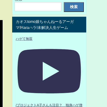
検索
カオスtomo娘ちゃんねーるアーガ
マ!Haraハラ!未解決人生ゲーム
ハゲて無双
/プロジェクトA子さんも注目？ 独身ハゲ僧