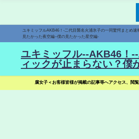
ユキミッフルAKB46！-二代目襲名火浦氷子の一同驚愕まとめ
見たかった夜空編--僕の見たかった星空編-
ユキミッフル--AKB46
ィックが止まらない？僕が
腐女子＜お客様皆様が掲載の記事等へアクセス、閲覧