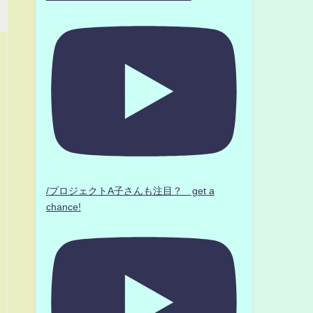
/プロジェクトA子さんも注目？ get a
chance!