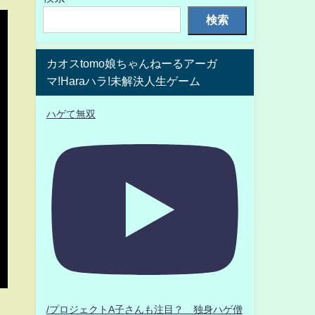
検索
カオスtomo娘ちゃんねーるアーガ
マ!Haraハラ!未解決人生ゲーム
ハゲて無双
/プロジェクトA子さんも注目？ 独身ハゲ僧