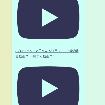
/プロジェクトA子さんも注目？ /感想戯
言動画？.一息つく動画？/