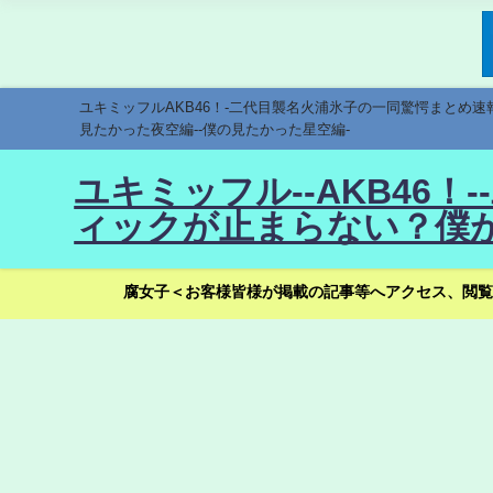
ユキミッフルAKB46！-二代目襲名火浦氷子の一同驚愕まとめ
見たかった夜空編--僕の見たかった星空編-
ユキミッフル--AKB46
ィックが止まらない？僕が
腐女子＜お客様皆様が掲載の記事等へアクセス、閲覧