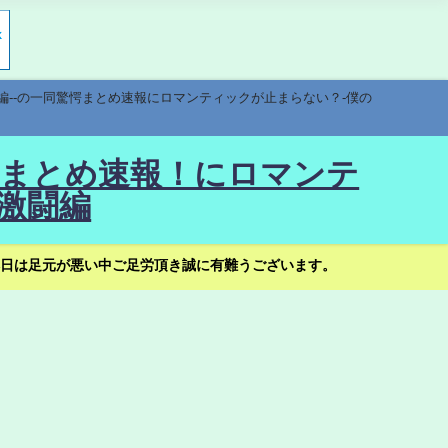
編--の一同驚愕まとめ速報にロマンティックが止まらない？-僕の
驚愕まとめ速報！にロマンテ
激闘編
日は足元が悪い中ご足労頂き誠に有難うございます。