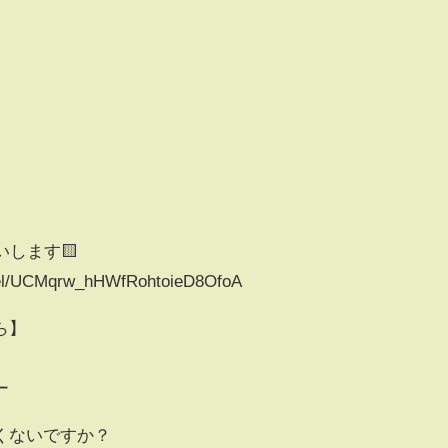
いします🟨
nel/UCMqrw_hHWfRohtoieD8OfoA
ら】
ー
くないですか？