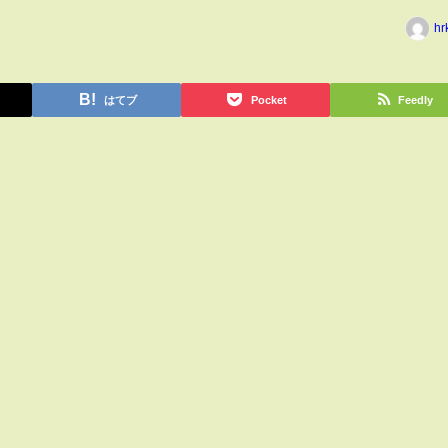
hr
はてブ
Pocket
Feedly