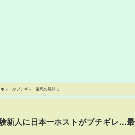
一ホストがブチギレ…最悪の展開に
験新人に日本一ホストがブチギレ…最