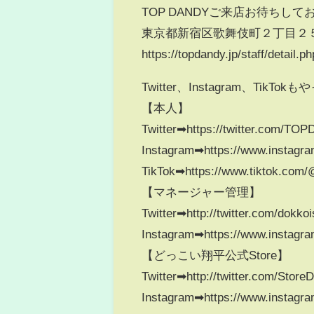
TOP DANDYご来店お待ちして
東京都新宿区歌舞伎町２丁目２５−
https://topdandy.jp/staff/detail.
Twitter、Instagram、TikTok
【本人】
Twitter➡︎https://twitter.com/T
Instagram➡︎https://www.instagr
TikTok➡︎https://www.tiktok.com
【マネージャー管理】
Twitter➡︎http://twitter.com/dokko
Instagram➡︎https://www.instagr
【どっこい翔平公式Store】
Twitter➡︎http://twitter.com/Store
Instagram➡︎https://www.instagr