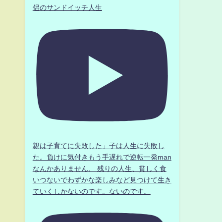
侶のサンドイッチ人生
親は子育てに失敗した」子は人生に失敗し
た。負けに気付きもう手遅れで逆転一発man
なんかありません、 残りの人生、貧しく食
いつないでわずかな楽しみなど見つけて生き
ていくしかないのです。ないのです。