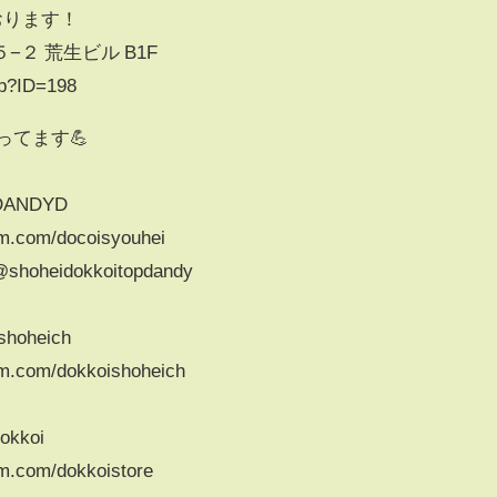
おります！
２ 荒生ビル B1F
php?ID=198
もやってます💪
OPDANDYD
am.com/docoisyouhei
/@shoheidokkoitopdandy
ishoheich
am.com/dokkoishoheich
Dokkoi
am.com/dokkoistore