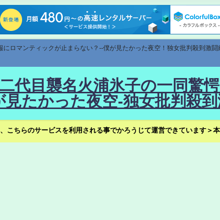
速報にロマンティックが止まらない？--僕が見たかった夜空！独女批判殺到激闘
！--二代目襲名火浦氷子の一同
見たかった夜空-独女批判殺到
、こちらのサービスを利用される事でかろうじて運営できています＞本