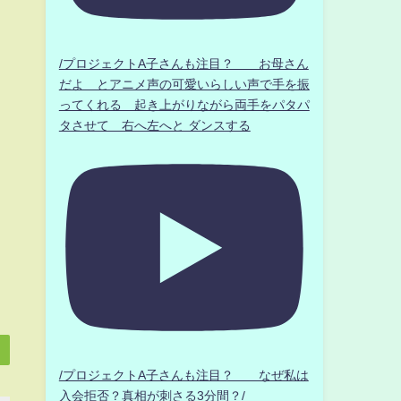
/プロジェクトA子さんも注目？ お母さん
だよ とアニメ声の可愛いらしい声で手を振
ってくれる 起き上がりながら両手をパタパ
タさせて 右へ左へと ダンスする
/プロジェクトA子さんも注目？ なぜ私は
入会拒否？真相が刺さる3分間？/