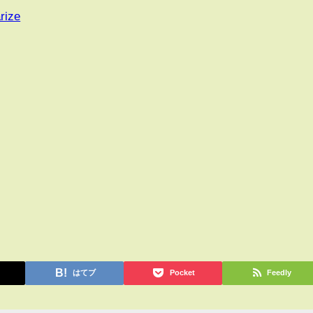
rize
はてブ
Pocket
Feedly