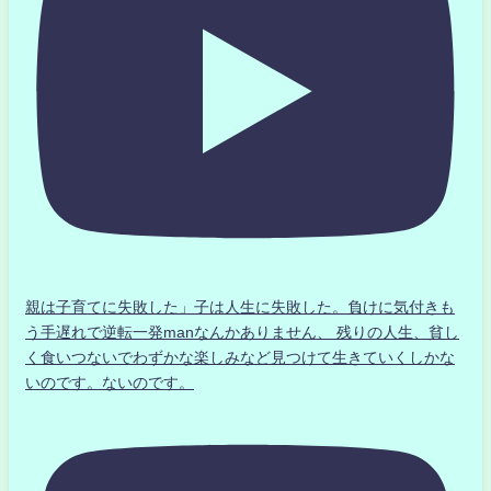
親は子育てに失敗した」子は人生に失敗した。負けに気付きも
う手遅れで逆転一発manなんかありません、 残りの人生、貧し
く食いつないでわずかな楽しみなど見つけて生きていくしかな
いのです。ないのです。