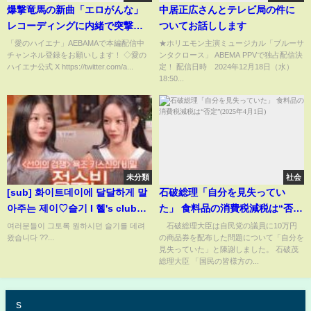
爆撃竜馬の新曲「エロがんな」
中居正広さんとテレビ局の件に
レコーディングに内緒で突撃
ついてお話しします
│「山本裕典、ホストになる。」
「愛のハイエナ」AEBAMAで本編配信中
★ホリエモン主演ミュージカル「ブルーサ
チャンネル登録をお願いします！ ◇愛の
ンタクロース」 ABEMA PPVで独占配信決
『#愛のハイエナ 3』はABEMA
ハイエナ公式 X https://twitter.com/a...
定！ 配信日時 2024年12月18日（水）
で配信中！?「愛のハイエナ ア
18:50...
ベマ」で検索！
未分類
社会
[sub] 화이트데이에 달달하게 말
石破総理「自分を見失ってい
아주는 제이♡슬기 I 혤's club?
た」 食料品の消費税減税は“否
ep43 정수빈
定”(2025年4月1日)
여러분들이 그토록 원하시던 슬기를 데려
石破総理大臣は自民党の議員に10万円
왔습니다 ??...
の商品券を配布した問題について「自分を
見失っていた」と陳謝しました。 石破茂
総理大臣 「国民の皆様方の...
s