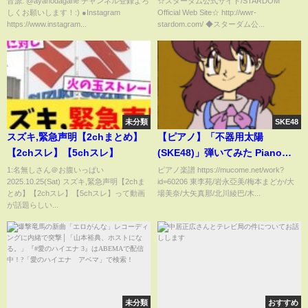
音源: @ayanodagane チャンネル登録よろ
☆スターダム公式サイト/STARDOM
しくお願いします！:) ●Instagram
Official Web Site☆ http://wwr-
園ホール バックステージコメ
https://www.instagram...
stardom.com/ ◆スターダム公...
ント【STARDOM】
未分類
SKE48
スズキ,緊急声明【2chまとめ】
【ピアノ】「不器用太陽
【2chスレ】【5chスレ】
(SKE48)」弾いてみた Piano
Cover
1:名無しさん＠お腹いっぱい
ピアノ楽譜 https://mucome.net/work?
2025.10.25(Sat) スズキ,緊急声明【2chま
id=60206 東李苑/岩永亞美/梅本まどか/大
とめ】【2chスレ】【5chスレ】って動画
場美奈/大矢真那/北川綾巴/木...
が話題らしい...
未分類
おすすめ