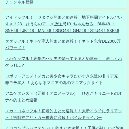
チャンネル登録
アイドッフル！ ワタクシ的まとめ速報 地下格闘アイドルだい
すき！23 ひうらのアニメ放送局101ちゃんねる BNK48 ！
SNH48！JKT48！MNL48！SGO48！GNZ48！STU48！SKE48
タダッフル！ネトゲ廃人的まとめ速報！！ネット乞食DE2000万
パワーズ！
・ハゲッフル！哀愁のハゲ男の髪ってるまとめ速報！！激しくハ
ゲっTEL？
ロボットアニメ！メカと美少女キャラだいすき永遠の非リア充・
非モテ星人 ！あらゆるマニアの為のマニアックサイト
アニゲタレスト（元祖！アニメッフル） ひきこもりニートのオ
ナベ的まとめ速報
ユカ・ヨネッフル！初老的まとめ速報！！大帝イタチにラリアッ
ト！害獣神アリ・ガー被害に必殺！パイルドライバー
ヒロコンプレックスNIGHT 的まとめ速報！！子供が欲しいど陰キ