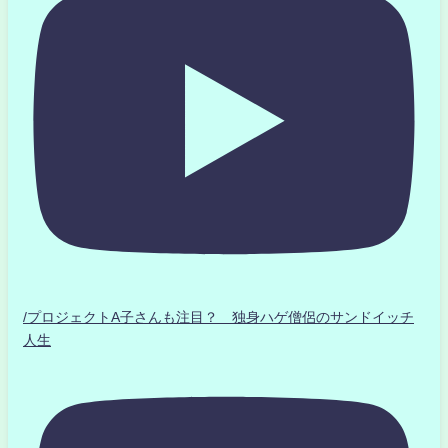
/プロジェクトA子さんも注目？ 独身ハゲ僧侶のサンドイッチ
人生