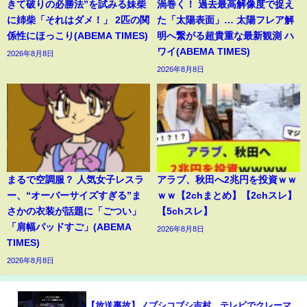
きて破りの必勝法”を試みる妹柴
渦巻く！ 過去最高解像度で捉え
に姉柴「それはダメ！」 2匹の関
た「太陽表面」… 太陽フレア解
係性にほっこり(ABEMA TIMES)
明へ繋がる超貴重な最新観測 ハ
ワイ(ABEMA TIMES)
2026年8月8日
2026年8月8日
まるで空調服？ 人気女子レスラ
アラブ、秋田へ2兆円を投資ｗｗ
ー、“オーバーサイズすぎる”ま
ｗｗ【2chまとめ】【2chスレ】
さかの衣装が話題に「ごつい」
【5chスレ】
「肩幅パッドすご」(ABEMA
2026年8月8日
TIMES)
2026年8月8日
【放送事故】ノブシコブシ吉村、テレビでクレーマ