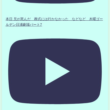
本日 兄が死んだ 葬式には行かなかった などなど 木曜ゴー
ルデン日浦劇場パート7