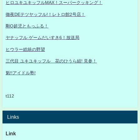
ヒロユキユキッフルMAX！スーパークッキング！
徹夜DEテツヤッフル!！レトロ館2号店！
剛Q超児ともっふる！
ヤナッフル ゲームだいすき6！放送局
ヒウラー総統の野望
三代目 ユキユキッフル 花のひうら組! 見参！
魁!!アイドル塾!
t112
Links
Link