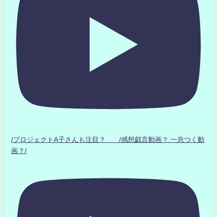
/プロジェクトA子さんも注目？ /感想戯言動画？.一息つく動
画？/