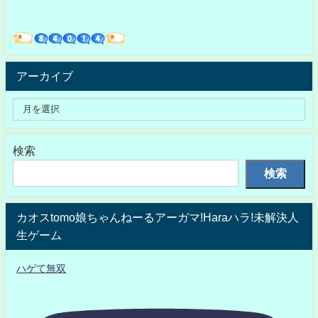
アーカイブ
検索
検索
カオスtomo娘ちゃんねーるアーガマ!Haraハラ!未解決人
生ゲーム
ハゲて無双