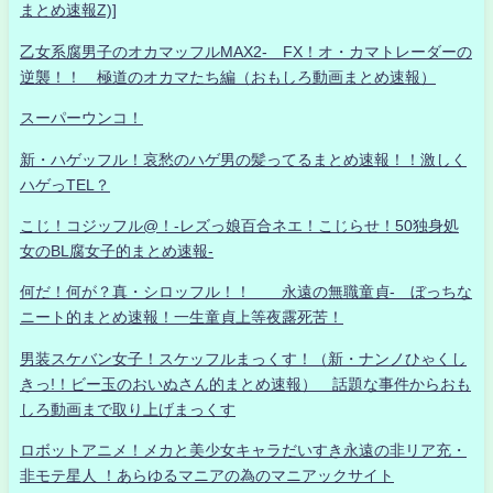
まとめ速報Z)]
乙女系腐男子のオカマッフルMAX2- FX！オ・カマトレーダーの
逆襲！！ 極道のオカマたち編（おもしろ動画まとめ速報）
スーパーウンコ！
新・ハゲッフル！哀愁のハゲ男の髪ってるまとめ速報！！激しく
ハゲっTEL？
こじ！コジッフル@！-レズっ娘百合ネエ！こじらせ！50独身処
女のBL腐女子的まとめ速報-
何だ！何が？真・シロッフル！！ 永遠の無職童貞- ぼっちな
ニート的まとめ速報！一生童貞上等夜露死苦！
男装スケバン女子！スケッフルまっくす！（新・ナンノひゃくし
きっ!！ビー玉のおいぬさん的まとめ速報） 話題な事件からおも
しろ動画まで取り上げまっくす
ロボットアニメ！メカと美少女キャラだいすき永遠の非リア充・
非モテ星人 ！あらゆるマニアの為のマニアックサイト