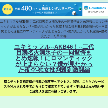
ユキミッフルAKB46！-二代目襲名火浦氷子の一同驚愕まとめ速報にロマンテ
ィックが止まらない？--僕が見たかった夜空！独女批判殺到激闘編--の一同驚
愕まとめ速報にロマンティックが止まらない？-僕の見たかった夜空編--僕の
見たかった星空編-
ユキミッフル--AKB46！--二代
目襲名火浦氷子の一同驚愕ま
とめ速報！にロマンティック
が止まらない？僕が見たかっ
た夜空-独女批判殺到激闘編
腐女子＜お客様皆様が掲載の記事等へアクセス、閲覧、こちらのサービ
スを利用される事でかろうじて運営できています＞本日は足元が悪い中
ご足労頂き誠に有難うございます。