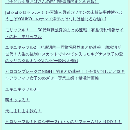
（子ども部屋おばさんの自宅警備員的まとめ速報）
[ヨシヨシロッフル-！！-素浪人勇者カツオンの未解決事件簿へよ
うこそYOUKO！のナンノ洋子のはなしは信じるな編）]
モリッフル！ 50代無職独身的まとめ速報！有益便利情報サイ
トの杜 モリッフル
ユキユキッフル2！ど底辺的一同驚愕騒然まとめ速報！超氷河期
世代！人生の強制ロスカットですべてを失ったキグナス氷子の愛
のクリスタルキングボンビー脱出大作戦
ヒロコンプレックスNIGHT 的まとめ速報！！子供が欲しいど陰キ
ャアラフィフ女子のめざせ！専業主婦！婚活計画編
ユキユキッフル3！
萌えっふる！
天にまします我ら！
ヒロシッフル！ヒロシデース山さんのリフォームひとりDIY！！