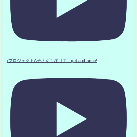
/プロジェクトA子さんも注目？ get a chance!