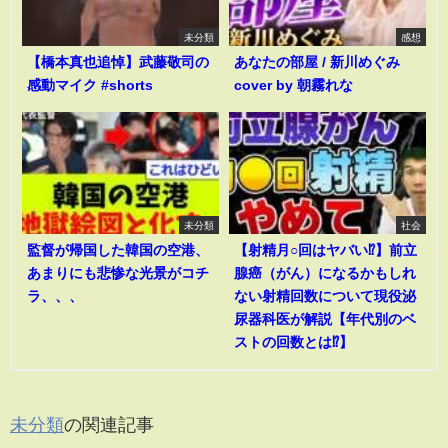
未分類
感想
【橋本真也追悼】武藤敬司の
あなたの部屋 / 新川めぐみ
感動マイク #shorts
cover by 朝霧れな
未分類
社会
監督が帰国した韓国の空港、
【射精月○回はヤバい⁉︎】前立
あまりにも悲惨な光景がコチ
腺癌（がん）になるかもしれ
ラ、、、
ない射精回数について現役泌
尿器科医が解説【年代別のベ
ストの回数とは⁉︎】
未分類
の関連記事