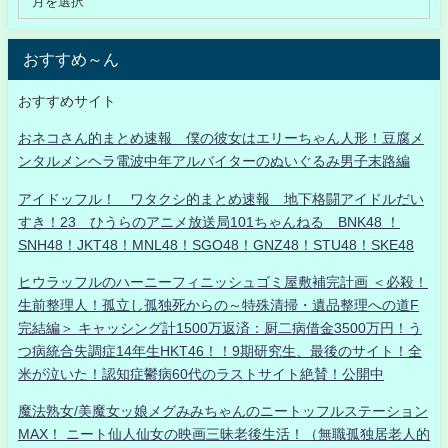
おすすめ～ん
おすすめサイト
おネコさん的まとめ速報 僕の彼女はエリーちゃん人形！豆腐メ
ンタルメンヘラ電波中年アルバイターのぬいぐるみ男子末路編
アイドッフル！ ワタクシ的まとめ速報 地下格闘アイドルだい
すき！23 ひうらのアニメ放送局101ちゃんねる BNK48 ！
SNH48！JKT48！MNL48！SGO48！GNZ48！STU48！SKE48
ヒウラッフルのハーニーフィニッシュゴミ屋敷補完計画 ＜必殺！
生前整理人！孤立し孤独死からの～特殊清掃・遺品整理への道F
完結編＞ キャッシング計1500万返済：厨二病借金3500万円！う
つ病統合失調症14年生HKT46！！9期研究生、最後のサイト！全
米が泣いた！認知症鬱病60代のラストサイト絶賛！公開中
魔法熟女/美魔女ッ娘メグみみちゃんのニートッフルステーション
MAX！ ニート仙人仙女の映画三昧老後生活！（無職孤独居老人的