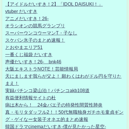
【アイドルだいすき！2】「IDOL DAISUKI！」
vtuber だいすき
アニメだいすき！26-
オラシオンの競馬グランプリ
スーパーウンコウーマンT・子なし
スケバン氷子のまとめ速報！
とおやまエリア51
一番くじ福袋 だいすき
声優だいすき！26- bnk46
大阪エキストラNOTE！芸能情報局
天にまします我らが父よ！ 願わくはわがドル円を守りた
まえ！
実録パチンコ梁山泊！パチンコakb108道
有益便利情報サイトの杜
病は木から！ 24金バエ子の特発性間質性肺炎
真・モリタダッフル2！！50代無職独身ガチホモ童貞ギン
グ・ゲイなー女装子オネエ的まとめ速報
韓国ドラマcinemaだいすき-僕が見たかった星空-