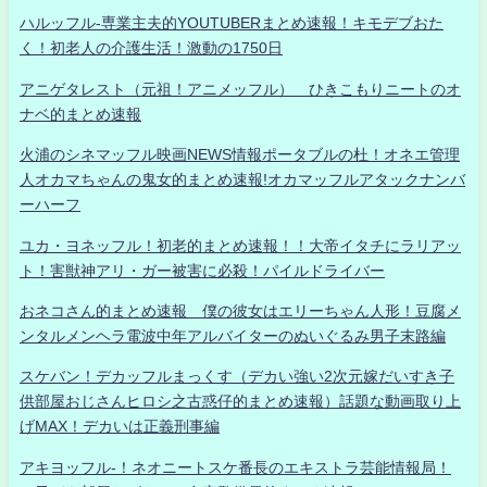
ハルッフル-専業主夫的YOUTUBERまとめ速報！キモデブおた
く！初老人の介護生活！激動の1750日
アニゲタレスト（元祖！アニメッフル） ひきこもりニートのオ
ナベ的まとめ速報
火浦のシネマッフル映画NEWS情報ポータブルの杜！オネエ管理
人オカマちゃんの鬼女的まとめ速報!オカマッフルアタックナンバ
ーハーフ
ユカ・ヨネッフル！初老的まとめ速報！！大帝イタチにラリアッ
ト！害獣神アリ・ガー被害に必殺！パイルドライバー
おネコさん的まとめ速報 僕の彼女はエリーちゃん人形！豆腐メ
ンタルメンヘラ電波中年アルバイターのぬいぐるみ男子末路編
スケバン！デカッフルまっくす（デカい強い2次元嫁だいすき子
供部屋おじさんヒロシ之古惑仔的まとめ速報）話題な動画取り上
げMAX！デカいは正義刑事編
アキヨッフル-！ネオニートスケ番長のエキストラ芸能情報局！