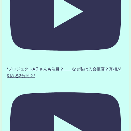
/プロジェクトA子さんも注目？ なぜ私は入会拒否？真相が
刺さる3分間？/