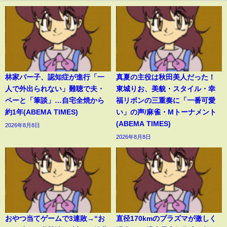
林家パー子、認知症が進行「一
真夏の主役は秋田美人だった！
人で外出られない」難聴で夫・
東城りお、美貌・スタイル・幸
ペーと「筆談」…自宅全焼から
福リボンの三重奏に「一番可愛
約1年(ABEMA TIMES)
い」の声/麻雀・Mトーナメント
(ABEMA TIMES)
2026年8月8日
2026年8月8日
おやつ当てゲームで3連敗→“お
直径170kmのプラズマが激しく