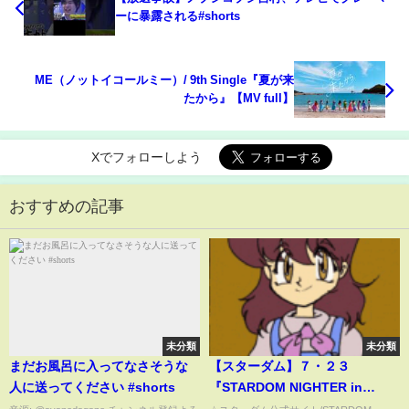
ーに暴露される#shorts
≠ME（ノットイコールミー）/ 9th Single『夏が来
たから』【MV full】
Xでフォローしよう
おすすめの記事
未分類
未分類
まだお風呂に入ってなさそうな
【スターダム】７・２３
人に送ってください #shorts
『STARDOM NIGHTER in
KORAKUEN Jul.2』東京・後楽