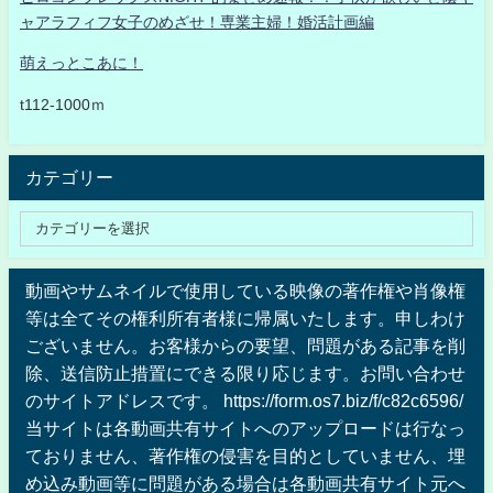
ャアラフィフ女子のめざせ！専業主婦！婚活計画編
萌えっとこあに！
t112-1000ｍ
カテゴリー
動画やサムネイルで使用している映像の著作権や肖像権
等は全てその権利所有者様に帰属いたします。申しわけ
ございません。お客様からの要望、問題がある記事を削
除、送信防止措置にできる限り応じます。お問い合わせ
のサイトアドレスです。 https://form.os7.biz/f/c82c6596/
当サイトは各動画共有サイトへのアップロードは行なっ
ておりません、著作権の侵害を目的としていません、埋
め込み動画等に問題がある場合は各動画共有サイト元へ