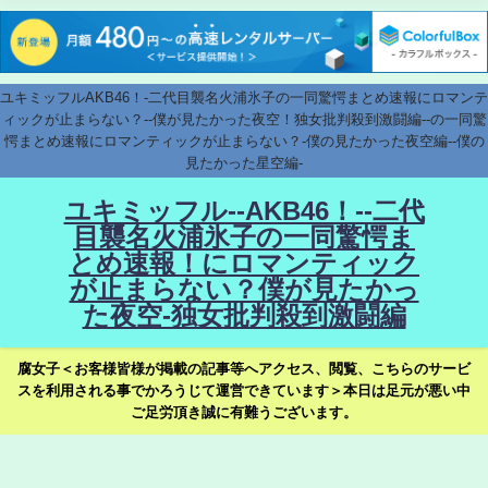
ユキミッフルAKB46！-二代目襲名火浦氷子の一同驚愕まとめ速報にロマンテ
ィックが止まらない？--僕が見たかった夜空！独女批判殺到激闘編--の一同驚
愕まとめ速報にロマンティックが止まらない？-僕の見たかった夜空編--僕の
見たかった星空編-
ユキミッフル--AKB46！--二代
目襲名火浦氷子の一同驚愕ま
とめ速報！にロマンティック
が止まらない？僕が見たかっ
た夜空-独女批判殺到激闘編
腐女子＜お客様皆様が掲載の記事等へアクセス、閲覧、こちらのサービ
スを利用される事でかろうじて運営できています＞本日は足元が悪い中
ご足労頂き誠に有難うございます。