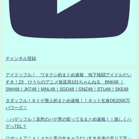
チャンネル登録
アイドッフル！ ワタクシ的まとめ速報 地下格闘アイドルだい
すき！23 ひうらのアニメ放送局101ちゃんねる BNK48 ！
SNH48！JKT48！MNL48！SGO48！GNZ48！STU48！SKE48
タダッフル！ネトゲ廃人的まとめ速報！！ネット乞食DE2000万
パワーズ！
・ハゲッフル！哀愁のハゲ男の髪ってるまとめ速報！！激しくハ
ゲっTEL？
ロボットアニメ！メカと美少女キャラだいすき永遠の非リア充・