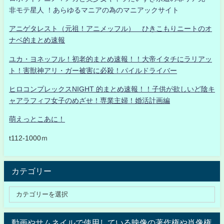
非モテ星人 ！あらゆるマニアの為のマニアックサイト
アニゲタレスト（元祖！アニメッフル） ひきこもりニートのオ
ナベ的まとめ速報
ユカ・ヨネッフル！初老的まとめ速報！！大帝イタチにラリアッ
ト！害獣神アリ・ガー被害に必殺！パイルドライバー
ヒロコンプレックスNIGHT 的まとめ速報！！子供が欲しいど陰キ
ャアラフィフ女子のめざせ！専業主婦！婚活計画編
萌えっとこあに！
t112-1000ｍ
カテゴリー
動画やサムネイルで使用している映像の著作権や肖像権