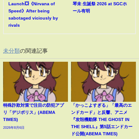
Launch💥《Nirvana of
琴未 生誕祭 2026 at SGCホ
Speed》After being
ール有明
sabotaged viciously by
rivals
未分類
の関連記事
特殊詐欺対策で注目の防犯アプ
「かっこよすぎる」「最高のエ
リ「デジポリス」(ABEMA
ンドカード」と反響、アニメ
TIMES)
『攻殻機動隊 THE GHOST IN
THE SHELL』第5話エンドカー
2026年8月6日
ド公開(ABEMA TIMES)