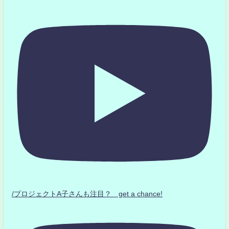
/プロジェクトA子さんも注目？ get a chance!