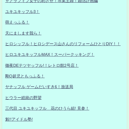
ャアラフィフ女子のめざせ！専業主婦！婚活計画編
ユキユキッフル3！
萌えっふる！
天にまします我ら！
ヒロシッフル！ヒロシデース山さんのリフォームひとりDIY！！
ヒロユキユキッフルMAX！スーパークッキング！
徹夜DEテツヤッフル!！レトロ館2号店！
剛Q超児ともっふる！
ヤナッフル ゲームだいすき6！放送局
ヒウラー総統の野望
三代目 ユキユキッフル 花のひうら組! 見参！
魁!!アイドル塾!