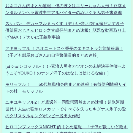
おネコさん的まとめ速報 僕の彼女はエリーちゃん人形！豆腐メ
ンタルメンヘラ電波中年アルバイターのぬいぐるみ男子末路編
スケバン！デカッフルまっくす（デカい強い2次元嫁だいすき子
供部屋おじさんヒロシ之古惑仔的まとめ速報）話題な動画取り上
げMAX！デカいは正義刑事編
アキヨッフル-！ネオニートスケ番長のエキストラ芸能情報局！
（子ども部屋おばさんの自宅警備員的まとめ速報）
[ヨシヨシロッフル-！！-素浪人勇者カツオンの未解決事件簿へよ
うこそYOUKO！のナンノ洋子のはなしは信じるな編）]
モリッフル！ 50代無職独身的まとめ速報！有益便利情報サイ
トの杜 モリッフル
ユキユキッフル2！ど底辺的一同驚愕騒然まとめ速報！超氷河期
世代！人生の強制ロスカットですべてを失ったキグナス氷子の愛
のクリスタルキングボンビー脱出大作戦
ヒロコンプレックスNIGHT 的まとめ速報！！子供が欲しいど陰キ