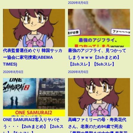
2026年8月6日
代表監督選任めぐり 韓国サッカ
最強のアジフライ、見つかって
ー協会に家宅捜索(ABEMA
しまうｗｗｗ【2chまとめ】
TIMES)
【2chスレ】【5chスレ】
2026年8月6日
2026年8月6日
ONE SAMURAI2客入りヤバそ
高嶋ファミリーの母・寿美花代
う・・・【2chまとめ】【2chス
さん、老衰のため94歳で死去