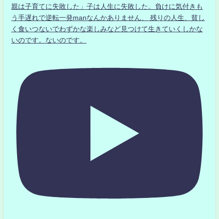
親は子育てに失敗した」子は人生に失敗した。負けに気付きも
う手遅れで逆転一発manなんかありません、 残りの人生、貧し
く食いつないでわずかな楽しみなど見つけて生きていくしかな
いのです。ないのです。