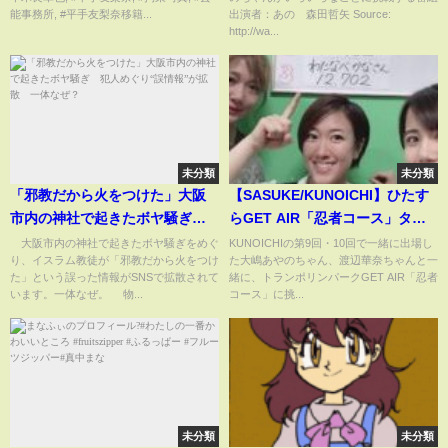
ドナイン, #千木良卓也, #平手友
能事務所, #平手友梨奈移籍...
出演者：あの 森田哲矢 Source:
梨奈, #拘束写真, #芸能事務所, #
http://wa...
平手友梨奈移籍,
未分類
未分類
「邪教だから火をつけた」大阪
【SASUKE/KUNOICHI】ひたす
市内の神社で起きたボヤ騒ぎ
らGET AIR「忍者コース」タイ
犯人めぐり“誤情報”が拡散 一
ムアタック
大阪市内の神社で起きたボヤ騒ぎをめぐ
KUNOICHIの第9回・10回で一緒に出場し
り、イスラム教徒が「邪教だから火をつけ
た大嶋あやのちゃん、渡辺華奈ちゃんと一
体なぜ？
た」という誤った情報がSNSで拡散されて
緒に、トランポリンパークGET AIR「忍者
います。一体なぜ。 物...
コース」に挑...
未分類
未分類