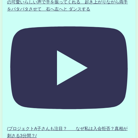
の可愛いらしい声で手を振ってくれる 起き上がりながら両手
をパタパタさせて 右へ左へと ダンスする
/プロジェクトA子さんも注目？ なぜ私は入会拒否？真相が
刺さる3分間？/