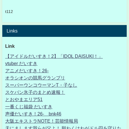
t112
Links
Link
【アイドルだいすき！2】「IDOL DAISUKI！」
vtuber だいすき
アニメだいすき！26-
オラシオンの競馬グランプリ
スーパーウンコウーマンT・子なし
スケバン氷子のまとめ速報！
とおやまエリア51
一番くじ福袋 だいすき
声優だいすき！26- bnk46
大阪エキストラNOTE！芸能情報局
天にまします我らが父よ！ 願わくはわがドル円を守りた