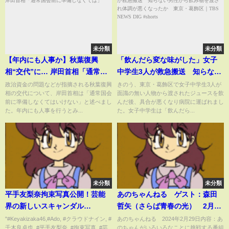
未分類
未分類
【年内にも人事か】秋葉復興
「飲んだら変な味がした」女子
相“交代”に… 岸田首相「通常国
中学生3人が救急搬送 知らない
会前に準備しなくては」
男性から飲み物を渡され体調が
政治資金の問題などが指摘される秋葉復興
きのう、東京・葛飾区で女子中学生3人が
相の交代について、岸田首相は「通常国会
面識の無い人物から渡されたジュースを飲
悪くなったか 東京・葛飾区｜
前に準備しなくてはいけない」と述べまし
んだ後、具合が悪くなり病院に運ばれまし
TBS NEWS DIG #shorts
た。年内にも人事を行うとみ...
た。女子中学生は「飲んだら...
未分類
未分類
平手友梨奈拘束写真公開！芸能
あのちゃんねる ゲスト：森田
界の新しいスキャンダル
哲矢（さらば青春の光） 2月29
#Keyakizaka46,#Ado, #クラウ
日
"#Keyakizaka46,#Ado, #クラウドナイン, #
あのちゃんねる 2024年2月29日内容：あ
千木良卓也, #平手友梨奈, #拘束写真, #芸
のちゃんがいろいろなことに挑戦する番組