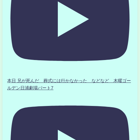
本日 兄が死んだ 葬式には行かなかった などなど 木曜ゴー
ルデン日浦劇場パート7