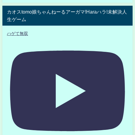
カオスtomo娘ちゃんねーるアーガマ!Haraハラ!未解決人
生ゲーム
ハゲて無双