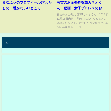
まなふぃのプロフィール?#わた
有吉のお金発見突撃カネオく
しの一番かわいいところ
ん 動画 女子プロレスのお金
#fruitszipper #ふるっぱー #フル
の秘密を調査 11月16日
...
有吉のお金発見 突撃!カネオくん 2024年
11月16日内容：世の中のあらゆるモノの
ーツジッパー#真中まな
値段を可視化有吉弘行らがお金事情から現
代社会を学ぶ。出演...
s