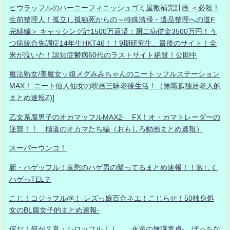
ヒウラッフルのハーニーフィニッシュゴミ屋敷補完計画 ＜必殺！
生前整理人！孤立し孤独死からの～特殊清掃・遺品整理への道F
完結編＞ キャッシング計1500万返済：厨二病借金3500万円！う
つ病統合失調症14年生HKT46！！9期研究生、最後のサイト！全
米が泣いた！認知症鬱病60代のラストサイト絶賛！公開中
魔法熟女/美魔女ッ娘メグみみちゃんのニートッフルステーション
MAX！ ニート仙人仙女の映画三昧老後生活！（無職孤独居老人的
まとめ速報Z)]
乙女系腐男子のオカマッフルMAX2- FX！オ・カマトレーダーの
逆襲！！ 極道のオカマたち編（おもしろ動画まとめ速報）
スーパーウンコ！
新・ハゲッフル！哀愁のハゲ男の髪ってるまとめ速報！！激しく
ハゲっTEL？
こじ！コジッフル@！-レズっ娘百合ネエ！こじらせ！50独身処
女のBL腐女子的まとめ速報-
何だ！何が？真・シロッフル！！ 永遠の無職童貞- ぼっちな