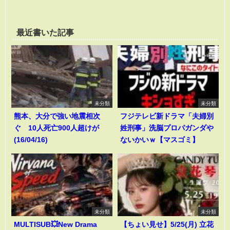
最近書いた記事
未分類
未分類
熊本、大分で強い地震相次
フジテレビ新ドラマ「夫婦別
ぐ 10人死亡900人超けが
姓刑事」洗脳プロパガンダや
(16/04/16)
ないかいｗ【マスゴミ】
未分類
未分類
MULTISUB💥New Drama
【ちょい見せ】5/25(月) 立花