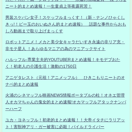
ニート的まとめ速報！一生童貞上等夜露死苦！
男装スケバン女子！スケッフルまっくす！（新・ナンノひゃくし
きっ!！ビー玉のおいぬさん的まとめ速報） 話題な事件からおも
しろ動画まで取り上げまっくす
ロボットアニメ！メカと美少女キャラだいすき永遠の非リア充・
非モテ星人 ！あらゆるマニアの為のマニアックサイト
ハルッフル-専業主夫的YOUTUBERまとめ速報！キモデブおた
く！初老人の介護生活！激動の1750日
アニゲタレスト（元祖！アニメッフル） ひきこもりニートのオ
ナベ的まとめ速報
火浦のシネマッフル映画NEWS情報ポータブルの杜！オネエ管理
人オカマちゃんの鬼女的まとめ速報!オカマッフルアタックナンバ
ーハーフ
ユカ・ヨネッフル！初老的まとめ速報！！大帝イタチにラリアッ
ト！害獣神アリ・ガー被害に必殺！パイルドライバー