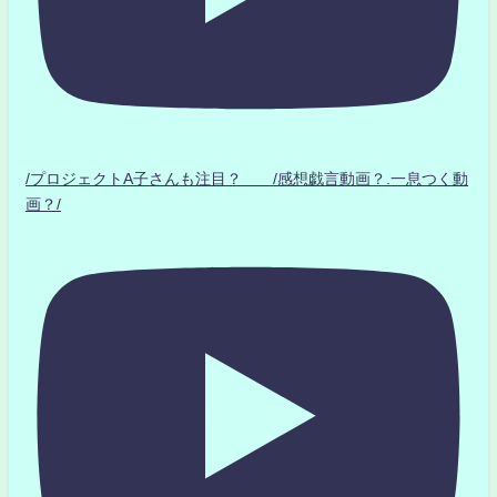
/プロジェクトA子さんも注目？ /感想戯言動画？.一息つく動
画？/