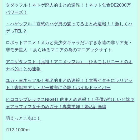
タダッフル！ネトゲ廃人的まとめ速報！！ネット乞食DE2000万
パワーズ！
・ハゲッフル！哀愁のハゲ男の髪ってるまとめ速報！！激しくハ
ゲっTEL？
ロボットアニメ！メカと美少女キャラだいすき永遠の非リア充・
非モテ星人 ！あらゆるマニアの為のマニアックサイト
アニゲタレスト（元祖！アニメッフル） ひきこもりニートのオ
ナベ的まとめ速報
ユカ・ヨネッフル！初老的まとめ速報！！大帝イタチにラリアッ
ト！害獣神アリ・ガー被害に必殺！パイルドライバー
ヒロコンプレックスNIGHT 的まとめ速報！！子供が欲しいど陰キ
ャアラフィフ女子のめざせ！専業主婦！婚活計画編
萌えっとこあに！
t112-1000ｍ