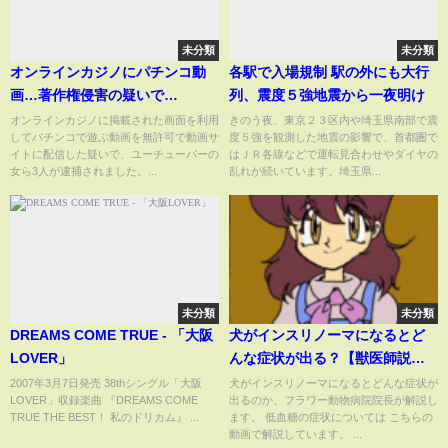
未分類
未分類
オンラインカジノにパチンコ動
各駅で入場規制 駅の外にも大行
画…著作権侵害の疑いで
列、震度５強地震から一夜明け
YouTuber古川若菜容疑者（29）
オンラインカジノに掲載された画面を利用
きのう夜、東京２３区内や埼玉県南部で震
してパチンコで遊ぶ動画を無許可で動画サ
度５強を観測した地震の影響で、首都圏で
ら3人逮捕 アカウント「わんわ
イトに配信した疑いで、ユーチューバーの
はＪＲ各線などで運転見合わせやダイヤの
ん」で動画約670本投稿…オンカ
女ら3人が逮捕されました。...
乱れが続いています。埼玉県...
ジ「K8」報酬得て宣伝か
未分類
未分類
DREAMS COME TRUE - 「大阪
犬がインスリノーマになるとど
LOVER」
んな症状が出る？【獣医師説
明】
2007年3月7日発売 38thシングル「大阪
犬がインスリノーマになるとどんな症状が
LOVER」収録楽曲 『DREAMS COME
出るのか、フラワー動物病院院長が解説し
TRUE THE BEST！ 私のドリカム』 ...
ます。 低血糖の症状については こちらの
動画で解説しています。 ...