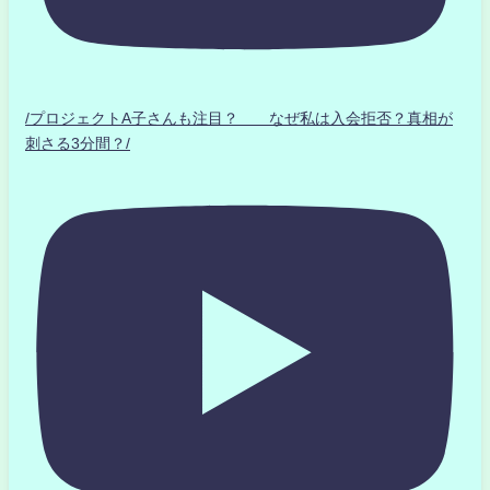
/プロジェクトA子さんも注目？ なぜ私は入会拒否？真相が
刺さる3分間？/