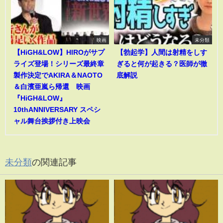
映画
未分類
【HiGH&LOW】HIROがサプ
【勃起学】人間は射精をしす
ライズ登場！シリーズ最終章
ぎると何が起きる？医師が徹
製作決定でAKIRA＆NAOTO
底解説
＆白濱亜嵐ら帰還 映画
『HiGH&LOW』
10thANNIVERSARY スペシ
ャル舞台挨拶付き上映会
未分類
の関連記事