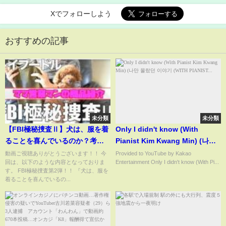
Xでフォローしよう
おすすめの記事
未分類
未分類
【FBI極秘捜査Ⅱ】犬は、服を着
Only I didn't know (With
ることを喜んでいるのか？考え
Pianist Kim Kwang Min) (나만
てみた【トイプードル】
몰랐던 이야기 (WITH PIANIST...
動画ご視聴ありがとうございます！！ 今
Provided to YouTube by Kakao
回は、以下のような内容となっておりま
Entertainment Only I didn't know (With Pi...
す。 FBI極秘捜査第2弾！！ 『犬は、服を
着ることを喜んでいるの...