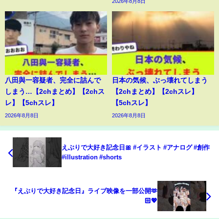
2026年8月8日
八田與一容疑者、完全に詰んで
日本の気候、ぶっ壊れてしまう
しまう…【2chまとめ】【2chス
【2chまとめ】【2chスレ】
レ】【5chスレ】
【5chスレ】
2026年8月8日
2026年8月8日
えぶりで大好き記念日🎀 #イラスト #アナログ #創作
#illustration #shorts
『えぶりで大好き記念日』ライブ映像を一部公開︎🫶
🏻💖