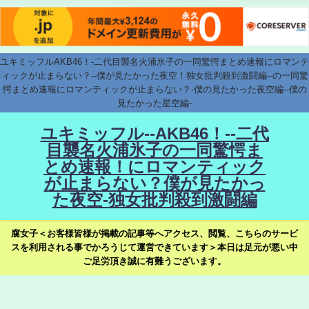
ユキミッフルAKB46！-二代目襲名火浦氷子の一同驚愕まとめ速報にロマンテ
ィックが止まらない？--僕が見たかった夜空！独女批判殺到激闘編--の一同驚
愕まとめ速報にロマンティックが止まらない？-僕の見たかった夜空編--僕の
見たかった星空編-
ユキミッフル--AKB46！--二代
目襲名火浦氷子の一同驚愕ま
とめ速報！にロマンティック
が止まらない？僕が見たかっ
た夜空-独女批判殺到激闘編
腐女子＜お客様皆様が掲載の記事等へアクセス、閲覧、こちらのサービ
スを利用される事でかろうじて運営できています＞本日は足元が悪い中
ご足労頂き誠に有難うございます。