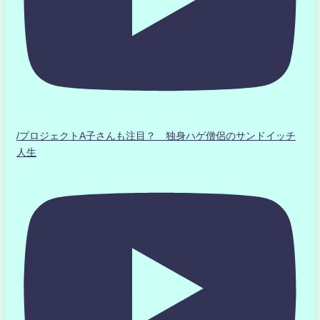
/プロジェクトA子さんも注目？ 独身ハゲ僧侶のサンドイッチ
人生