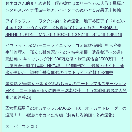
おネコさん的まとめ速報 僕の彼女はエリーちゃん人形！豆腐メ
ンタルメンヘラ電波中年アルバイターのぬいぐるみ男子末路編
アイドッフル！ ワタクシ的まとめ速報 地下格闘アイドルだい
すき！23 ひうらのアニメ放送局101ちゃんねる BNK48 ！
SNH48！JKT48！MNL48！SGO48！GNZ48！STU48！SKE48
ヒウラッフルのハーニーフィニッシュゴミ屋敷補完計画 ＜必殺！
生前整理人！孤立し孤独死からの～特殊清掃・遺品整理への道F
完結編＞ キャッシング計1500万返済：厨二病借金3500万円！う
つ病統合失調症14年生HKT46！！9期研究生、最後のサイト！全
米が泣いた！認知症鬱病60代のラストサイト絶賛！公開中
魔法熟女/美魔女ッ娘メグみみちゃんのニートッフルステーション
MAX！ ニート仙人仙女の映画三昧老後生活！（無職孤独居老人的
まとめ速報Z)]
乙女系腐男子のオカマッフルMAX2- FX！オ・カマトレーダーの
逆襲！！ 極道のオカマたち編（おもしろ動画まとめ速報）
スーパーウンコ！