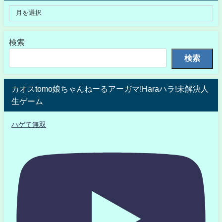
検索
検索
カオスtomo娘ちゃんねーるアーガマ!Haraハラ!未解決人
生ゲーム
ハゲて無双