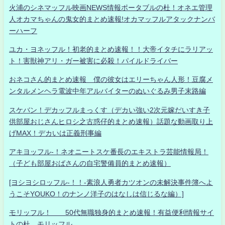
火浦のシネマッフル映画NEWS情報ポータブルの杜！オネエ管理
人オカマちゃんの鬼女的まとめ速報!オカマッフルアタックナンバ
ーハーフ
ユカ・ヨネッフル！初老的まとめ速報！！大帝イタチにラリアッ
ト！害獣神アリ・ガー被害に必殺！パイルドライバー
おネコさん的まとめ速報 僕の彼女はエリーちゃん人形！豆腐メ
ンタルメンヘラ電波中年アルバイターのぬいぐるみ男子末路編
スケバン！デカッフルまっくす（デカい強い2次元嫁だいすき子
供部屋おじさんヒロシ之古惑仔的まとめ速報）話題な動画取り上
げMAX！デカいは正義刑事編
アキヨッフル-！ネオニートスケ番長のエキストラ芸能情報局！
（子ども部屋おばさんの自宅警備員的まとめ速報）
[ヨシヨシロッフル-！！-素浪人勇者カツオンの未解決事件簿へよ
うこそYOUKO！のナンノ洋子のはなしは信じるな編）]
モリッフル！ 50代無職独身的まとめ速報！有益便利情報サイ
トの杜 モリッフル