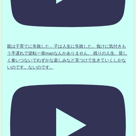
親は子育てに失敗した」子は人生に失敗した。負けに気付きも
う手遅れで逆転一発manなんかありません、 残りの人生、貧し
く食いつないでわずかな楽しみなど見つけて生きていくしかな
いのです。ないのです。