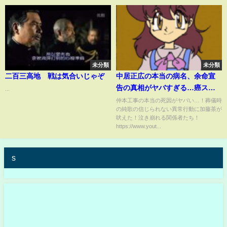
未分類
未分類
二百三高地 戦は気合いじゃぞ
中居正広の本当の病名、余命宣
告の真相がヤバすぎる…癌ステ
...
ージ...生存率の低さに驚きを隠せ
仲本工事の本当の死因がヤバい…！葬儀時
の純歌の信じられない異常行動に加藤茶が
ない...！『SMAP』元リーダーの
吠えた！泣き崩れる関係者たち！
闘病生活や復帰の真相に一同驚
https://www.yout...
愕...！
s