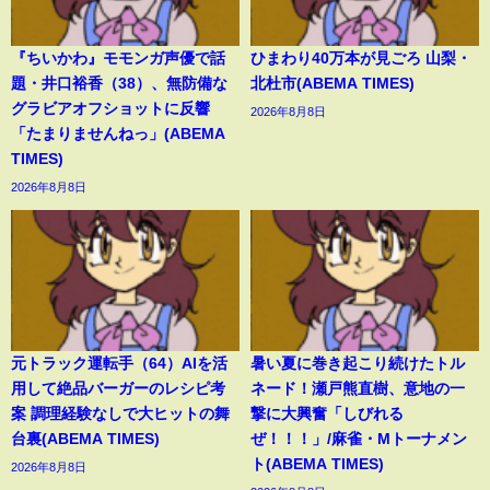
『ちいかわ』モモンガ声優で話
ひまわり40万本が見ごろ 山梨・
題・井口裕香（38）、無防備な
北杜市(ABEMA TIMES)
グラビアオフショットに反響
2026年8月8日
「たまりませんねっ」(ABEMA
TIMES)
2026年8月8日
元トラック運転手（64）AIを活
暑い夏に巻き起こり続けたトル
用して絶品バーガーのレシピ考
ネード！瀬戸熊直樹、意地の一
案 調理経験なしで大ヒットの舞
撃に大興奮「しびれる
台裏(ABEMA TIMES)
ぜ！！！」/麻雀・Mトーナメン
ト(ABEMA TIMES)
2026年8月8日