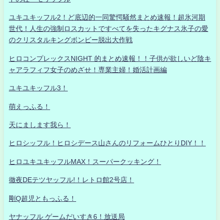
ユキユキッフル2！ど底辺的一同驚愕騒然まとめ速報！超氷河期
世代！人生の強制ロスカットですべてを失ったキグナス氷子の愛
のクリスタルキングボンビー脱出大作戦
ヒロコンプレックスNIGHT 的まとめ速報！！子供が欲しいど陰キ
ャアラフィフ女子のめざせ！専業主婦！婚活計画編
ユキユキッフル3！
萌えっふる！
天にまします我ら！
ヒロシッフル！ヒロシデース山さんのリフォームひとりDIY！！
ヒロユキユキッフルMAX！スーパークッキング！
徹夜DEテツヤッフル!！レトロ館2号店！
剛Q超児ともっふる！
ヤナッフル ゲームだいすき6！放送局