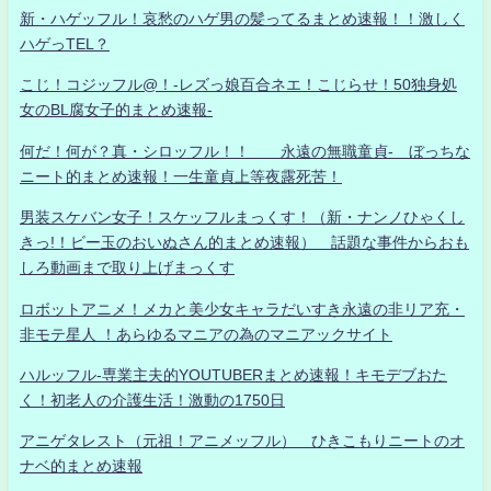
新・ハゲッフル！哀愁のハゲ男の髪ってるまとめ速報！！激しく
ハゲっTEL？
こじ！コジッフル@！-レズっ娘百合ネエ！こじらせ！50独身処
女のBL腐女子的まとめ速報-
何だ！何が？真・シロッフル！！ 永遠の無職童貞- ぼっちな
ニート的まとめ速報！一生童貞上等夜露死苦！
男装スケバン女子！スケッフルまっくす！（新・ナンノひゃくし
きっ!！ビー玉のおいぬさん的まとめ速報） 話題な事件からおも
しろ動画まで取り上げまっくす
ロボットアニメ！メカと美少女キャラだいすき永遠の非リア充・
非モテ星人 ！あらゆるマニアの為のマニアックサイト
ハルッフル-専業主夫的YOUTUBERまとめ速報！キモデブおた
く！初老人の介護生活！激動の1750日
アニゲタレスト（元祖！アニメッフル） ひきこもりニートのオ
ナベ的まとめ速報