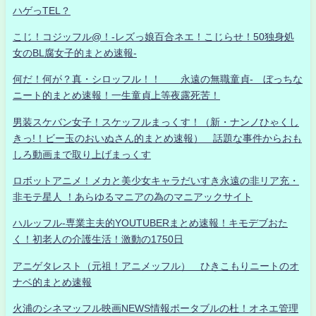
ハゲっTEL？
こじ！コジッフル@！-レズっ娘百合ネエ！こじらせ！50独身処
女のBL腐女子的まとめ速報-
何だ！何が？真・シロッフル！！ 永遠の無職童貞- ぼっちな
ニート的まとめ速報！一生童貞上等夜露死苦！
男装スケバン女子！スケッフルまっくす！（新・ナンノひゃくし
きっ!！ビー玉のおいぬさん的まとめ速報） 話題な事件からおも
しろ動画まで取り上げまっくす
ロボットアニメ！メカと美少女キャラだいすき永遠の非リア充・
非モテ星人 ！あらゆるマニアの為のマニアックサイト
ハルッフル-専業主夫的YOUTUBERまとめ速報！キモデブおた
く！初老人の介護生活！激動の1750日
アニゲタレスト（元祖！アニメッフル） ひきこもりニートのオ
ナベ的まとめ速報
火浦のシネマッフル映画NEWS情報ポータブルの杜！オネエ管理