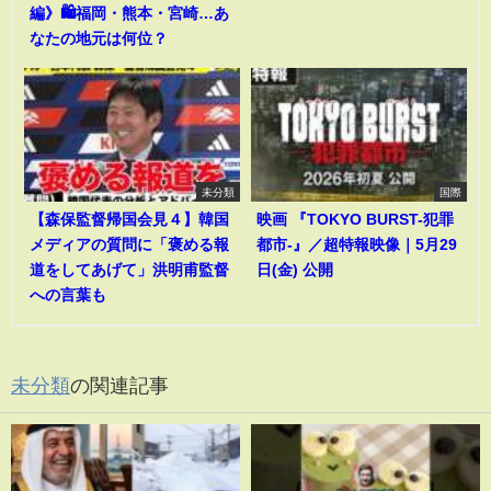
編》🛍️福岡・熊本・宮崎…あ
なたの地元は何位？
未分類
国際
【森保監督帰国会見４】韓国
映画 『TOKYO BURST-犯罪
メディアの質問に「褒める報
都市-』／超特報映像｜5月29
道をしてあげて」洪明甫監督
日(金) 公開
への言葉も
未分類
の関連記事