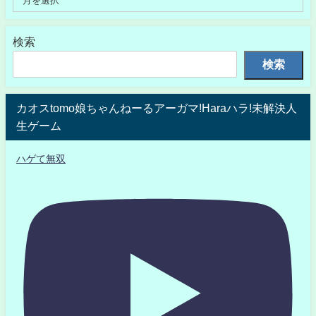
検索
検索
カオスtomo娘ちゃんねーるアーガマ!Haraハラ!未解決人
生ゲーム
ハゲて無双