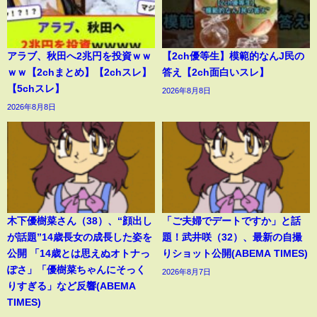
アラブ、秋田へ2兆円を投資ｗｗ
【2ch優等生】模範的なんJ民の
ｗｗ【2chまとめ】【2chスレ】
答え【2ch面白いスレ】
【5chスレ】
2026年8月8日
2026年8月8日
木下優樹菜さん（38）、“顔出し
「ご夫婦でデートですか」と話
が話題”14歳長女の成長した姿を
題！武井咲（32）、最新の自撮
公開 「14歳とは思えぬオトナっ
りショット公開(ABEMA TIMES)
ぽさ」「優樹菜ちゃんにそっく
2026年8月7日
りすぎる」など反響(ABEMA
TIMES)