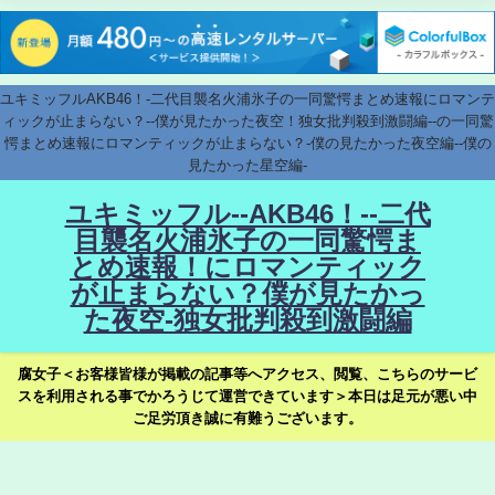
ユキミッフルAKB46！-二代目襲名火浦氷子の一同驚愕まとめ速報にロマンテ
ィックが止まらない？--僕が見たかった夜空！独女批判殺到激闘編--の一同驚
愕まとめ速報にロマンティックが止まらない？-僕の見たかった夜空編--僕の
見たかった星空編-
ユキミッフル--AKB46！--二代
目襲名火浦氷子の一同驚愕ま
とめ速報！にロマンティック
が止まらない？僕が見たかっ
た夜空-独女批判殺到激闘編
腐女子＜お客様皆様が掲載の記事等へアクセス、閲覧、こちらのサービ
スを利用される事でかろうじて運営できています＞本日は足元が悪い中
ご足労頂き誠に有難うございます。