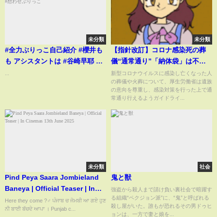
未分類
未分類
#全力ぶりっこ自己紹介 #櫻井も
【指針改訂】コロナ感染死の葬
も アシスタントは #谷崎早耶 #
儀“通常通り”「納体袋」は不
ノイミー #ノイミーtiktok #想わ
要…最後のお別れが可能に
...
新型コロナウイルスに感染し亡くなった人
の葬儀や火葬について、厚生労働省は遺族
せぶりっこ
の意向を尊重し、感染対策を行った上で通
常通り行えるようガイドライ...
未分類
社会
Pind Peya Saara Jombieland
鬼と獣
Baneya | Official Teaser | In
強盗から殺人まで請け負い裏社会で暗躍す
る組織“ペクジョン派”に、“鬼”と呼ばれる
Cinemas 13th June 2025
Here they come ?‍♂️ ਪੰਜਾਬ ਚ ਜੋਮਬੀ ਆ ਗਏ ਹੁਣ
殺し屋がいた。誰もが恐れるその男ドゥヒ
ਨੀ ਬਾਈ ਬੱਚਦੇ ਆਪਾ । Punjab c...
ョンは、一方で妻と娘を...