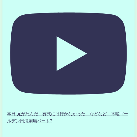
本日 兄が死んだ 葬式には行かなかった などなど 木曜ゴー
ルデン日浦劇場パート7