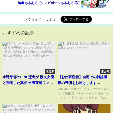
編🏫あるある【シンガポールあるある!②】
Xでフォローしよう
おすすめの記事
未分類
未分類
永野芽郁のLINE流出が 親友女優
【お仕事密着】自宅での雑誌撮
と判明した真相 永野芽郁ファン
影の裏側をお届けします
からの誹謗中傷でドラマ降板し
♪【allure korea】
...
TAKIMAKI CHANNELスタッフです✨ 今回
は、韓国雑誌「allure korea」の 撮影メイ
た真相に驚きを隠せない 告訴問
キングをお届けします✨ 自宅での雑誌...
題に発展した事務所まで参入し
た泥沼状態がヤバい