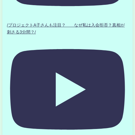
/プロジェクトA子さんも注目？ なぜ私は入会拒否？真相が
刺さる3分間？/