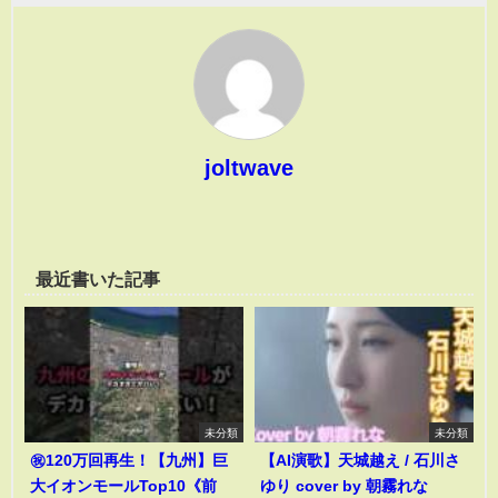
joltwave
最近書いた記事
未分類
未分類
㊗️120万回再生！【九州】巨
【AI演歌】天城越え / 石川さ
大イオンモールTop10《前
ゆり cover by 朝霧れな