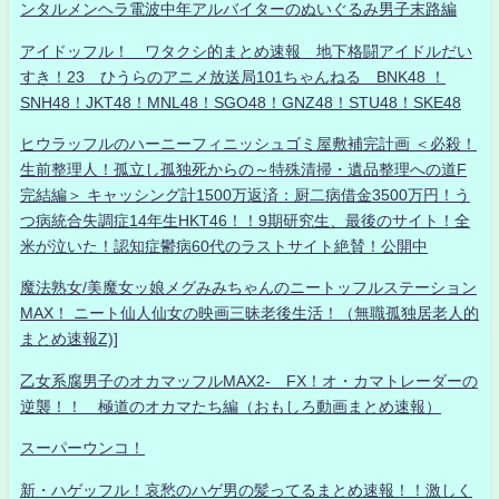
ンタルメンヘラ電波中年アルバイターのぬいぐるみ男子末路編
アイドッフル！ ワタクシ的まとめ速報 地下格闘アイドルだい
すき！23 ひうらのアニメ放送局101ちゃんねる BNK48 ！
SNH48！JKT48！MNL48！SGO48！GNZ48！STU48！SKE48
ヒウラッフルのハーニーフィニッシュゴミ屋敷補完計画 ＜必殺！
生前整理人！孤立し孤独死からの～特殊清掃・遺品整理への道F
完結編＞ キャッシング計1500万返済：厨二病借金3500万円！う
つ病統合失調症14年生HKT46！！9期研究生、最後のサイト！全
米が泣いた！認知症鬱病60代のラストサイト絶賛！公開中
魔法熟女/美魔女ッ娘メグみみちゃんのニートッフルステーション
MAX！ ニート仙人仙女の映画三昧老後生活！（無職孤独居老人的
まとめ速報Z)]
乙女系腐男子のオカマッフルMAX2- FX！オ・カマトレーダーの
逆襲！！ 極道のオカマたち編（おもしろ動画まとめ速報）
スーパーウンコ！
新・ハゲッフル！哀愁のハゲ男の髪ってるまとめ速報！！激しく