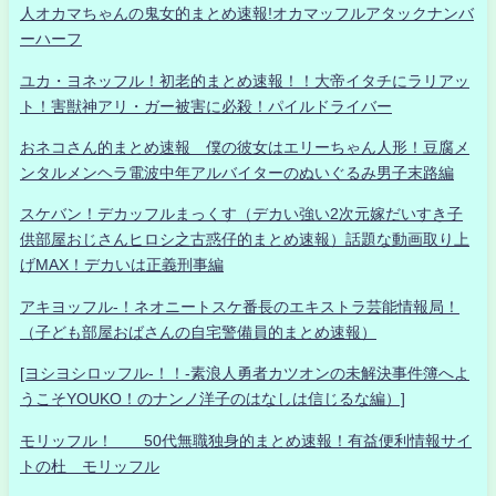
人オカマちゃんの鬼女的まとめ速報!オカマッフルアタックナンバ
ーハーフ
ユカ・ヨネッフル！初老的まとめ速報！！大帝イタチにラリアッ
ト！害獣神アリ・ガー被害に必殺！パイルドライバー
おネコさん的まとめ速報 僕の彼女はエリーちゃん人形！豆腐メ
ンタルメンヘラ電波中年アルバイターのぬいぐるみ男子末路編
スケバン！デカッフルまっくす（デカい強い2次元嫁だいすき子
供部屋おじさんヒロシ之古惑仔的まとめ速報）話題な動画取り上
げMAX！デカいは正義刑事編
アキヨッフル-！ネオニートスケ番長のエキストラ芸能情報局！
（子ども部屋おばさんの自宅警備員的まとめ速報）
[ヨシヨシロッフル-！！-素浪人勇者カツオンの未解決事件簿へよ
うこそYOUKO！のナンノ洋子のはなしは信じるな編）]
モリッフル！ 50代無職独身的まとめ速報！有益便利情報サイ
トの杜 モリッフル