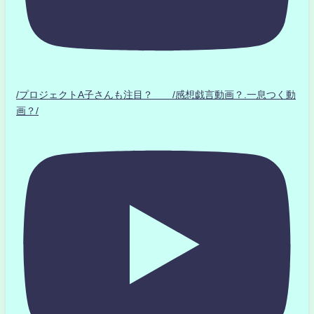
/プロジェクトA子さんも注目？ /感想戯言動画？.一息つく動
画？/