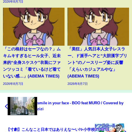
2026年8月7日
「この格好はセーフなの？」ム
「美狂」人気日本人女子レスラ
キムキすぎるヒール女子、近未
ー、ド派手ヘアと“大胆漢字プリ
来的“全身スケスケ”衣装にファ
ント”のノースリーブ姿に反響
ンツッコミ「着ているけど着て
「えらいカジュアルやな」
いない感…」(ABEMA TIMES)
(ABEMA TIMES)
2026年8月7日
2026年8月7日
smile in your face - BOO feat MURO / Covered by
zizi
【寸劇】こんなこと日本ではありえな〜い!✨小学校