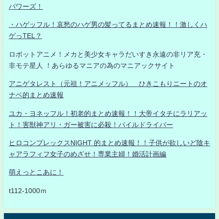
パワーズ！
・ハゲッフル！哀愁のハゲ男の髪ってるまとめ速報！！激しくハ
ゲっTEL？
ロボットアニメ！メカと美少女キャラだいすき永遠の非リア充・
非モテ星人 ！あらゆるマニアの為のマニアックサイト
アニゲタレスト（元祖！アニメッフル） ひきこもりニートのオ
ナベ的まとめ速報
ユカ・ヨネッフル！初老的まとめ速報！！大帝イタチにラリアッ
ト！害獣神アリ・ガー被害に必殺！パイルドライバー
ヒロコンプレックスNIGHT 的まとめ速報！！子供が欲しいど陰キ
ャアラフィフ女子のめざせ！専業主婦！婚活計画編
萌えっとこあに！
t112-1000ｍ