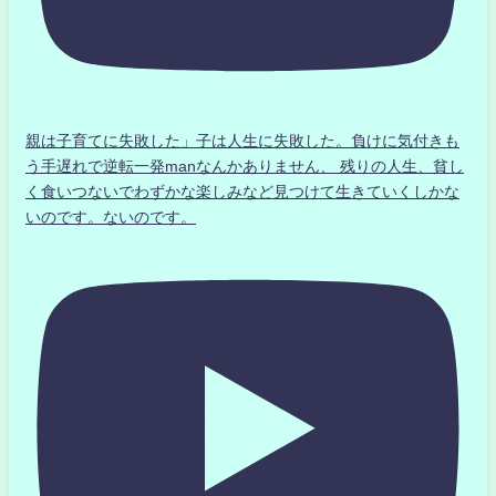
親は子育てに失敗した」子は人生に失敗した。負けに気付きも
う手遅れで逆転一発manなんかありません、 残りの人生、貧し
く食いつないでわずかな楽しみなど見つけて生きていくしかな
いのです。ないのです。