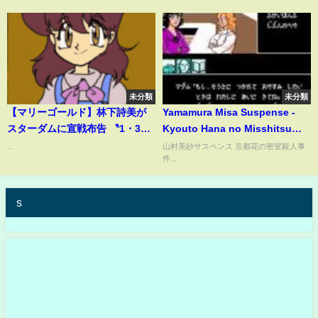
未分類
未分類
【マリーゴールド】林下詩美が
Yamamura Misa Suspense -
スターダムに宣戦布告 〝1・3興
Kyouto Hana no Misshitsu
行戦争〟で「話題をかっさら
Satsujin Jiken
...
山村美紗サスペンス 京都花の密室殺人事
件...
う」
s