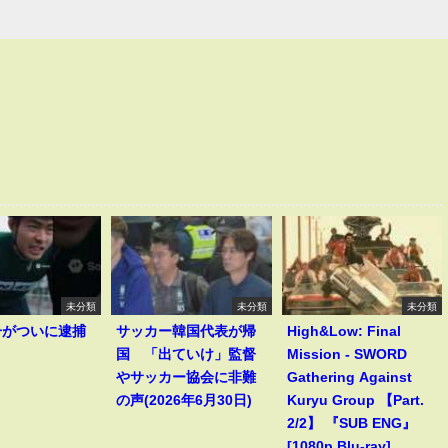
未分類
未分類
未分類
一がついに逮捕
サッカー韓国代表が帰
High&Low: Final
！
国 「出ていけ」監督
Mission - SWORD
やサッカー協会に非難
Gathering Against
の声(2026年6月30日)
Kuryu Group 【Part.
2/2】 『SUB ENG』
[1080p Blu-ray]