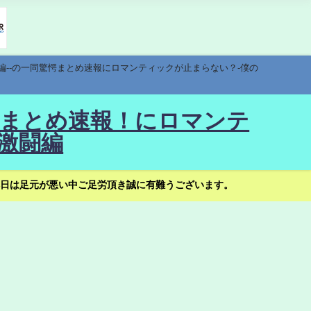
編--の一同驚愕まとめ速報にロマンティックが止まらない？-僕の
驚愕まとめ速報！にロマンテ
激闘編
日は足元が悪い中ご足労頂き誠に有難うございます。