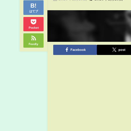
はてブ
Pocket
Feedly
Facebook
post