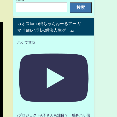
検索
カオスtomo娘ちゃんねーるアーガ
マ!Haraハラ!未解決人生ゲーム
ハゲて無双
/プロジェクトA子さんも注目？ 独身ハゲ僧