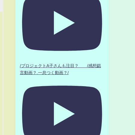
/プロジェクトA子さんも注目？ /感想戯
言動画？.一息つく動画？/