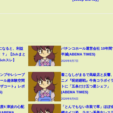
になると、利益
パチンコホール運営会社 10年間
！？」【2chまと
半減(ABEMA TIMES)
5chスレ】
2026年8月7日
ャンプやレシーブ
着こなしがまるで高級店と反響
ボール超体験空間
ニメ『呪術廻戦』牛角コラボイ
ンザコート』レポ
トに「五条だけ五つ星シェフ」
S)
(ABEMA TIMES)
2026年8月6日
度4 津波の心配
「とんでもない衣装で草」ほぼ
(ABEMA
網タイツ姿…ラテン系美女レス