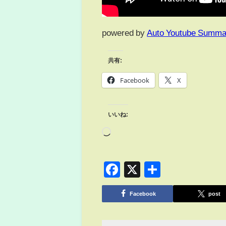
powered by
Auto Youtube Summa
共有:
Facebook
X
いいね:
Facebook
X
共
有
Facebook
post