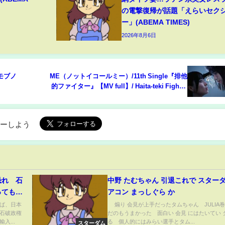
の電撃復帰が話題「えらいセク
ー」(ABEMA TIMES)
2026年8月6日
#モブノ
≠ME（ノットイコールミー）/11th Single『排他
的ファイター』【MV full】/ Haita-teki Fighter
(Exclusive Fighter)
ローしよう
恐れ 石
中野 たむちゃん 引退これで スターダ
ってもっ
アコン まっしぐら か
年4月3
ば、日本
煽り 会見が上手だったタムちゃん JULIA
石破政権
だのもうまかった 面白い 会見 にはたいてい 
入...
る 個人的にはみらい選手とタム...
スターダム