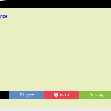
rize
はてブ
Pocket
Feedly