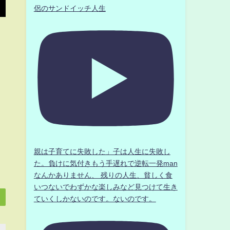
侶のサンドイッチ人生
親は子育てに失敗した」子は人生に失敗し
た。負けに気付きもう手遅れで逆転一発man
なんかありません、 残りの人生、貧しく食
いつないでわずかな楽しみなど見つけて生き
ていくしかないのです。ないのです。