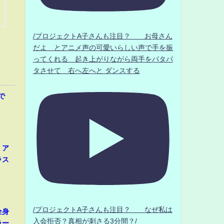
/プロジェクトA子さんも注目？ お母さん
だよ とアニメ声の可愛いらしい声で手を振
ってくれる 起き上がりながら両手をパタパ
タさせて 右へ左へと ダンスする
で
、ア
ラス
/プロジェクトA子さんも注目？ なぜ私は
全身
入会拒否？真相が刺さる3分間？/
ラー