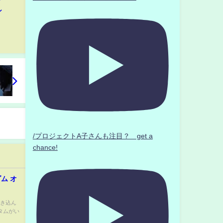
シ
/プロジェクトA子さんも注目？ get a
chance!
ム オ
巻き込ん
タムがい