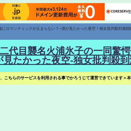
速報にロマンティックが止まらない？--僕が見たかった夜空！独女批判殺到激闘
！--二代目襲名火浦氷子の一同
見たかった夜空-独女批判殺到
、こちらのサービスを利用される事でかろうじて運営できています＞本