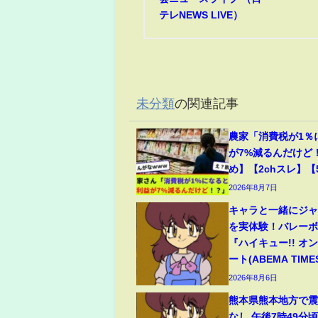
テレNEWS LIVE）
未分類
の関連記事
農家「消費税が1％
が7%減るんだけど
め】【2chスレ】【
2026年8月7日
キャラと一緒にジ
を実体験！バレー
『ハイキュー!! オ
ート(ABEMA TIME
2026年8月6日
熊本県熊本地方で震
なし 午後7時49分頃