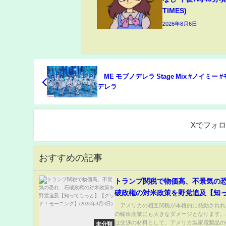
TIMES)
2026年8月6日
≠ME モブノデレラ Stage Mix #ノイミー 
デレラ
Xでフォ
おすすめの記事
トランプ関税で物価高、不景気の
破政権の対米政策を野党追及【知
と】【グッド！モーニング】(2025
アメリカの相互関税が本格的に発動されれ
の輸出産業にも大きなダメージとなります。
日)
は交渉の材料として、アメリカ製家電製品の輸
未分類