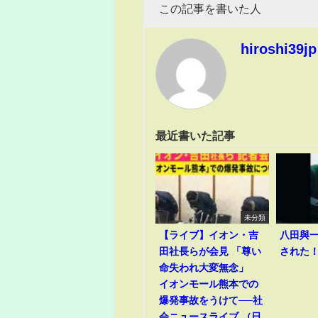
この記事を書いた人
hiroshi39jp
最近書いた記事
未分類
【ライブ】イオン・吉
八田與
田社長らが会見 「尊い
された
命失われ大変無念」
イオンモール熊本での
爆発事故をうけて──社
会ニュースライブ （日