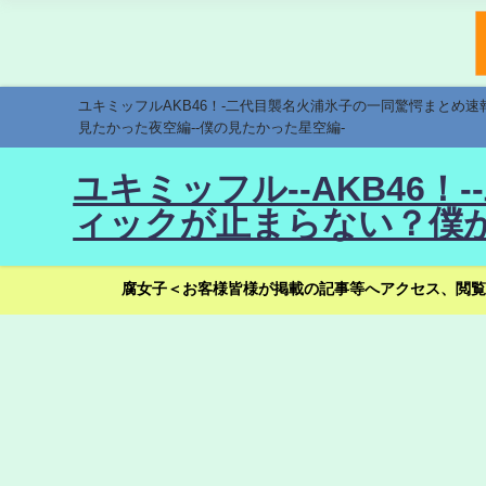
ユキミッフルAKB46！-二代目襲名火浦氷子の一同驚愕まとめ
見たかった夜空編--僕の見たかった星空編-
ユキミッフル--AKB46
ィックが止まらない？僕が
腐女子＜お客様皆様が掲載の記事等へアクセス、閲覧