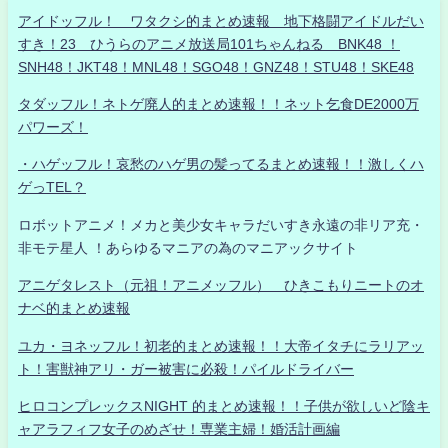
アイドッフル！ ワタクシ的まとめ速報 地下格闘アイドルだい
すき！23 ひうらのアニメ放送局101ちゃんねる BNK48 ！
SNH48！JKT48！MNL48！SGO48！GNZ48！STU48！SKE48
タダッフル！ネトゲ廃人的まとめ速報！！ネット乞食DE2000万
パワーズ！
・ハゲッフル！哀愁のハゲ男の髪ってるまとめ速報！！激しくハ
ゲっTEL？
ロボットアニメ！メカと美少女キャラだいすき永遠の非リア充・
非モテ星人 ！あらゆるマニアの為のマニアックサイト
アニゲタレスト（元祖！アニメッフル） ひきこもりニートのオ
ナベ的まとめ速報
ユカ・ヨネッフル！初老的まとめ速報！！大帝イタチにラリアッ
ト！害獣神アリ・ガー被害に必殺！パイルドライバー
ヒロコンプレックスNIGHT 的まとめ速報！！子供が欲しいど陰キ
ャアラフィフ女子のめざせ！専業主婦！婚活計画編