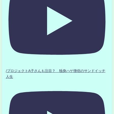
/プロジェクトA子さんも注目？ 独身ハゲ僧侶のサンドイッチ
人生