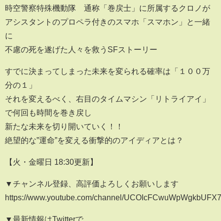
時空警察特殊機動隊 通称「巻戻士」に所属するクロノが
アシスタントのプロペラ付きのスマホ「スマホン」と一緒
に
不慮の死を遂げた人々を救うSFストーリー
すでに決まってしまった未来を変られる確率は「１００万
分の１」
それを変えるべく、右目のタイムマシン「リトライアイ」
で何回も時間を巻き戻し
新たな未来を切り開いていく！！
絶望的な”運命”を変える衝撃的のアイディアとは？
【火・金曜日 18:30更新】
▼チャンネル登録、高評価よろしくお願いします
https://www.youtube.com/channel/UCOIcFCwuWpWgkbUFX
▼最新情報はTwitterで