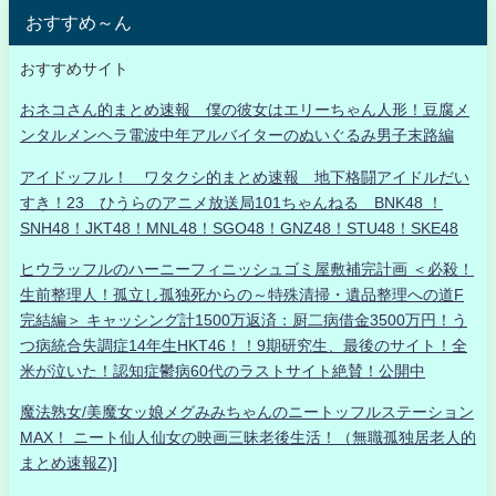
おすすめ～ん
おすすめサイト
おネコさん的まとめ速報 僕の彼女はエリーちゃん人形！豆腐メ
ンタルメンヘラ電波中年アルバイターのぬいぐるみ男子末路編
アイドッフル！ ワタクシ的まとめ速報 地下格闘アイドルだい
すき！23 ひうらのアニメ放送局101ちゃんねる BNK48 ！
SNH48！JKT48！MNL48！SGO48！GNZ48！STU48！SKE48
ヒウラッフルのハーニーフィニッシュゴミ屋敷補完計画 ＜必殺！
生前整理人！孤立し孤独死からの～特殊清掃・遺品整理への道F
完結編＞ キャッシング計1500万返済：厨二病借金3500万円！う
つ病統合失調症14年生HKT46！！9期研究生、最後のサイト！全
米が泣いた！認知症鬱病60代のラストサイト絶賛！公開中
魔法熟女/美魔女ッ娘メグみみちゃんのニートッフルステーション
MAX！ ニート仙人仙女の映画三昧老後生活！（無職孤独居老人的
まとめ速報Z)]