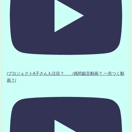
/プロジェクトA子さんも注目？ /感想戯言動画？.一息つく動
画？/