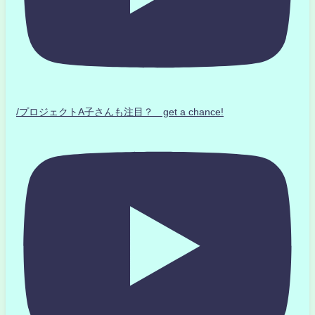
/プロジェクトA子さんも注目？ get a chance!