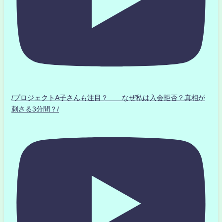
/プロジェクトA子さんも注目？ なぜ私は入会拒否？真相が
刺さる3分間？/