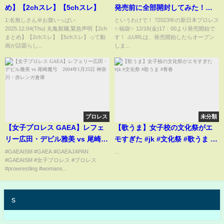
め】【2chスレ】【5chスレ】
発売前に全部開封してみた！
【最後に重大告知】
1:名無しさん＠お腹いっぱい
というわけで！ ?2023年の新日本プロレス
2025.12.04(Thu) 丸亀製麺,緊急声明【2ch
✨福袋✨ 12/16(金)17：00より発売開始で
まとめ】【2chスレ】【5chスレ】って動
す！ ⚠️URLは、発売開始したらオープン
画が話題らし...
しま...
プロレス
未分類
【女子プロレス GAEA】レフェ
【歌うま】女子校の文化祭がエ
リー広田・デビル雅美 vs 尾崎魔
モすぎた #jk #文化祭 #歌うま #
弓 2004年1月25日 神奈川・赤
青春
#GAEAISM #GAEA #GAEAJAPAN
...
#GAEAISM #女子プロレス #プロレス
レンガ倉庫
#prowrestling #womans...
s