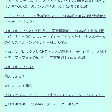
[ヨシヨシロッフル-！！-素浪人勇者カツオンの未解決事件簿へよ
うこそYOUKO！のナンノ洋子のはなしは信じるな編）]
モリッフル！ 50代無職独身的まとめ速報！有益便利情報サイ
トの杜 モリッフル
ユキユキッフル2！ど底辺的一同驚愕騒然まとめ速報！超氷河期
世代！人生の強制ロスカットですべてを失ったキグナス氷子の愛
のクリスタルキングボンビー脱出大作戦
ヒロコンプレックスNIGHT 的まとめ速報！！子供が欲しいど陰キ
ャアラフィフ女子のめざせ！専業主婦！婚活計画編
ユキユキッフル3！
萌えっふる！
天にまします我ら！
ヒロシッフル！ヒロシデース山さんのリフォームひとりDIY！！
ヒロユキユキッフルMAX！スーパークッキング！