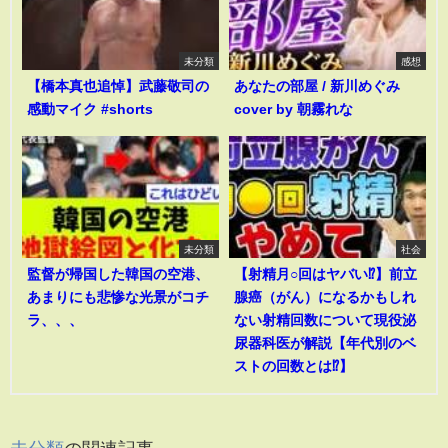
未分類
感想
【橋本真也追悼】武藤敬司の
あなたの部屋 / 新川めぐみ
感動マイク #shorts
cover by 朝霧れな
未分類
社会
監督が帰国した韓国の空港、
【射精月○回はヤバい⁉︎】前立
あまりにも悲惨な光景がコチ
腺癌（がん）になるかもしれ
ラ、、、
ない射精回数について現役泌
尿器科医が解説【年代別のベ
ストの回数とは⁉︎】