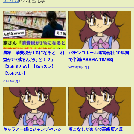
未分類
の関連記事
農家「消費税が1％になると、利
パチンコホール運営会社 10年間
益が7%減るんだけど！？」
で半減(ABEMA TIMES)
【2chまとめ】【2chスレ】
2026年8月7日
【5chスレ】
2026年8月7日
キャラと一緒にジャンプやレシ
着こなしがまるで高級店と反