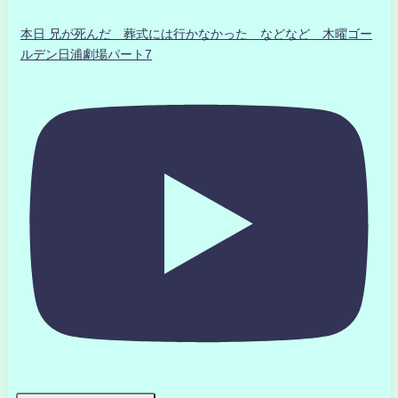
本日 兄が死んだ 葬式には行かなかった などなど 木曜ゴー
ルデン日浦劇場パート7