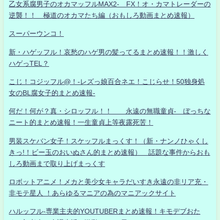
乙女系腐男子のオカマッフルMAX2- FX！オ・カマトレーダーの
逆襲！！ 極道のオカマたち編（おもしろ動画まとめ速報）
スーパーウンコ！
新・ハゲッフル！哀愁のハゲ男の髪ってるまとめ速報！！激しく
ハゲっTEL？
こじ！コジッフル@！-レズっ娘百合ネエ！こじらせ！50独身処
女のBL腐女子的まとめ速報-
何だ！何が？真・シロッフル！！ 永遠の無職童貞- ぼっちな
ニート的まとめ速報！一生童貞上等夜露死苦！
男装スケバン女子！スケッフルまっくす！（新・ナンノひゃくし
きっ!！ビー玉のおいぬさん的まとめ速報） 話題な事件からおも
しろ動画まで取り上げまっくす
ロボットアニメ！メカと美少女キャラだいすき永遠の非リア充・
非モテ星人 ！あらゆるマニアの為のマニアックサイト
ハルッフル-専業主夫的YOUTUBERまとめ速報！キモデブおた