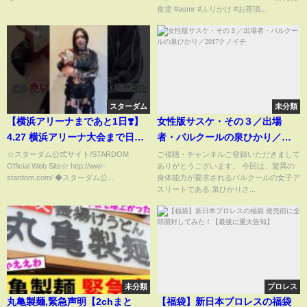
食堂 #asmr #ふりかけ #お茶漬...
スターダム
未分類
【横浜アリーナまであと1日❣️】
女性版サスケ・その３／出場
4.27 横浜アリーナ大会まで日替
者・パルクールの泉ひかり／
わりでカウントダウン‼️ラストを
2017クノイチ
☆スターダム公式サイト/STARDOM
ご視聴・チャンネルご登録いただきまして
Official Web Site☆ http://wwr-
ありがとうございます。 今回は、驚異の
飾るのは…👀 H.A.T.E. 上谷沙弥
stardom.com/ ◆スターダム公...
身体能力が要求されるパルクールの女子ア
🖤🐦‍⬛ 明日は会場&配信での応
スリートである 泉ひかりさ...
援、よろしくお願いいたします
🔥
未分類
プロレス
丸亀製麺,緊急声明【2chまと
【福袋】新日本プロレスの福袋