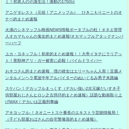
く！初老人の介護生活！激動の1750日
アニゲタレスト（元祖！アニメッフル） ひきこもりニートのオ
ナベ的まとめ速報
火浦のシネマッフル映画NEWS情報ポータブルの杜！オネエ管理
人オカマちゃんの鬼女的まとめ速報!オカマッフルアタックナンバ
ーハーフ
ユカ・ヨネッフル！初老的まとめ速報！！大帝イタチにラリアッ
ト！害獣神アリ・ガー被害に必殺！パイルドライバー
おネコさん的まとめ速報 僕の彼女はエリーちゃん人形！豆腐メ
ンタルメンヘラ電波中年アルバイターのぬいぐるみ男子末路編
スケバン！デカッフルまっくす（デカい強い2次元嫁だいすき子
供部屋おじさんヒロシ之古惑仔的まとめ速報）話題な動画取り上
げMAX！デカいは正義刑事編
アキヨッフル-！ネオニートスケ番長のエキストラ芸能情報局！
（子ども部屋おばさんの自宅警備員的まとめ速報）