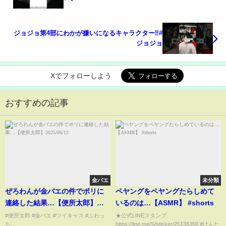
ジョジョ第4部にわかが嫌いになるキャラクター‼️#
ジョジョ
Xでフォローしよう
おすすめの記事
金バエ
未分類
ぜろわんが金バエの件でポリに
ペヤングをペヤングたらしめて
連絡した結果…【便所太郎】
いるのは…【ASMR】 #shorts
2025/06/13
#便所太郎 #金バエ #ツイキャス #ふわっ
★公式LINEスタンプ
ち...
https://line.me/S/sticker/25138359 #けんた