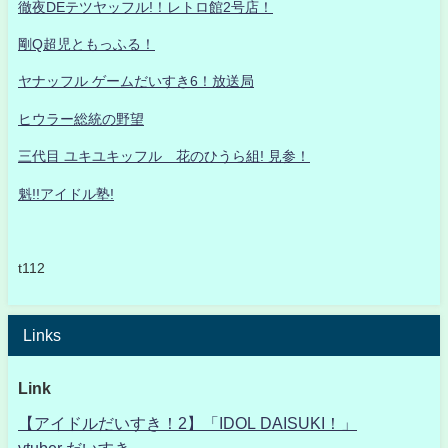
徹夜DEテツヤッフル!！レトロ館2号店！
剛Q超児ともっふる！
ヤナッフル ゲームだいすき6！放送局
ヒウラー総統の野望
三代目 ユキユキッフル 花のひうら組! 見参！
魁!!アイドル塾!
t112
Links
Link
【アイドルだいすき！2】「IDOL DAISUKI！」
vtuber だいすき