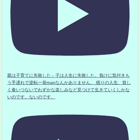
親は子育てに失敗した」子は人生に失敗した。負けに気付きも
う手遅れで逆転一発manなんかありません、 残りの人生、貧し
く食いつないでわずかな楽しみなど見つけて生きていくしかな
いのです。ないのです。