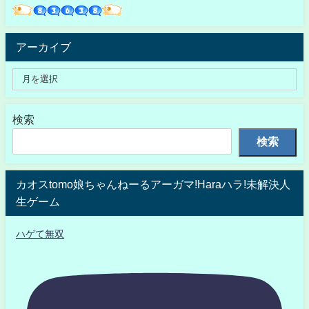
アーカイブ
検索
検索
カオスtomo娘ちゃんねーるアーガマ!Haraハラ!未解決人
生ゲーム
ハゲて無双