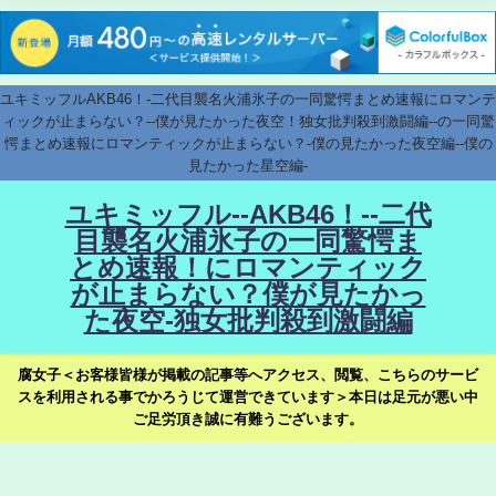
ユキミッフルAKB46！-二代目襲名火浦氷子の一同驚愕まとめ速報にロマンテ
ィックが止まらない？--僕が見たかった夜空！独女批判殺到激闘編--の一同驚
愕まとめ速報にロマンティックが止まらない？-僕の見たかった夜空編--僕の
見たかった星空編-
ユキミッフル--AKB46！--二代
目襲名火浦氷子の一同驚愕ま
とめ速報！にロマンティック
が止まらない？僕が見たかっ
た夜空-独女批判殺到激闘編
腐女子＜お客様皆様が掲載の記事等へアクセス、閲覧、こちらのサービ
スを利用される事でかろうじて運営できています＞本日は足元が悪い中
ご足労頂き誠に有難うございます。