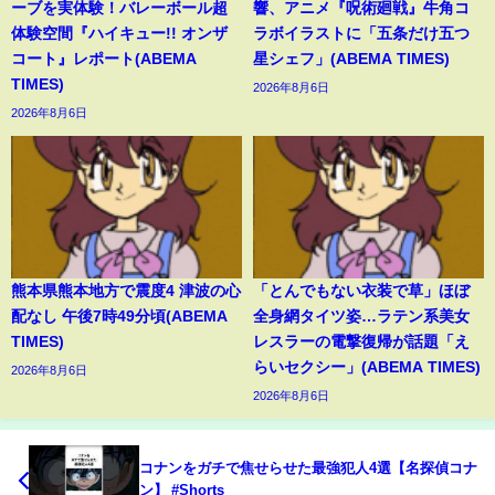
ーブを実体験！バレーボール超
響、アニメ『呪術廻戦』牛角コ
体験空間『ハイキュー!! オンザ
ラボイラストに「五条だけ五つ
コート』レポート(ABEMA
星シェフ」(ABEMA TIMES)
TIMES)
2026年8月6日
2026年8月6日
熊本県熊本地方で震度4 津波の心
「とんでもない衣装で草」ほぼ
配なし 午後7時49分頃(ABEMA
全身網タイツ姿…ラテン系美女
TIMES)
レスラーの電撃復帰が話題「え
らいセクシー」(ABEMA TIMES)
2026年8月6日
2026年8月6日
コナンをガチで焦せらせた最強犯人4選【名探偵コナ
ン】 #Shorts