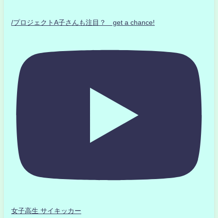
/プロジェクトA子さんも注目？ get a chance!
女子高生 サイキッカー