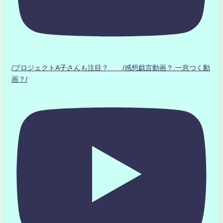
/プロジェクトA子さんも注目？ /感想戯言動画？.一息つく動
画？/