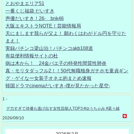
とおやまエリア51
一番くじ福袋 だいすき
声優だいすき！26- bnk46
大阪エキストラNOTE！芸能情報局
天にまします我らが父よ！ 願わくはわがドル円を守りた
まえ！
実録パチンコ梁山泊！パチンコakb108道
有益便利情報サイトの杜
病は木から！ 24金バエ子の特発性間質性肺炎
真・モリタダッフル2！！50代無職独身ガチホモ童貞ギン
グ・ゲイなー女装子オネエ的まとめ速報
韓国ドラマcinemaだいすき-僕が見たかった星空-
1 -
デ力すぎて俳優も逃げ出す女性芸能人TOP3 #ゆうちゃみ #菜々緒
2026/08/10