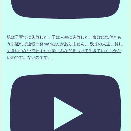
親は子育てに失敗した」子は人生に失敗した。負けに気付きも
う手遅れで逆転一発manなんかありません、 残りの人生、貧し
く食いつないでわずかな楽しみなど見つけて生きていくしかな
いのです。ないのです。