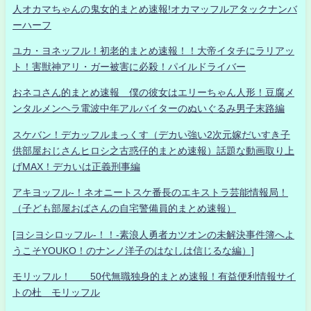
人オカマちゃんの鬼女的まとめ速報!オカマッフルアタックナンバ
ーハーフ
ユカ・ヨネッフル！初老的まとめ速報！！大帝イタチにラリアッ
ト！害獣神アリ・ガー被害に必殺！パイルドライバー
おネコさん的まとめ速報 僕の彼女はエリーちゃん人形！豆腐メ
ンタルメンヘラ電波中年アルバイターのぬいぐるみ男子末路編
スケバン！デカッフルまっくす（デカい強い2次元嫁だいすき子
供部屋おじさんヒロシ之古惑仔的まとめ速報）話題な動画取り上
げMAX！デカいは正義刑事編
アキヨッフル-！ネオニートスケ番長のエキストラ芸能情報局！
（子ども部屋おばさんの自宅警備員的まとめ速報）
[ヨシヨシロッフル-！！-素浪人勇者カツオンの未解決事件簿へよ
うこそYOUKO！のナンノ洋子のはなしは信じるな編）]
モリッフル！ 50代無職独身的まとめ速報！有益便利情報サイ
トの杜 モリッフル