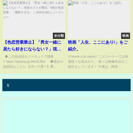
未分類
映画
【色恋営業禁止】「男女一緒に
映画「人生、ここにあり!」をご
居たら好きにならない？」現役
紹介。
ホストが懸念「8割が色恋営業」
. ◆この放送回をノーカットで視聴
>"movie a la calute♪" このコーナーでは毎
▷https://abema.go.link/fLSbd ◆過去の
週様々な視点から、 様々な映像作品をご
「曖昧すぎる」｜ABEMA的ニュ
放送回はこちら 【JAって悪？】農...
紹介をしています！ 今週は、映画「...
ースショー
s