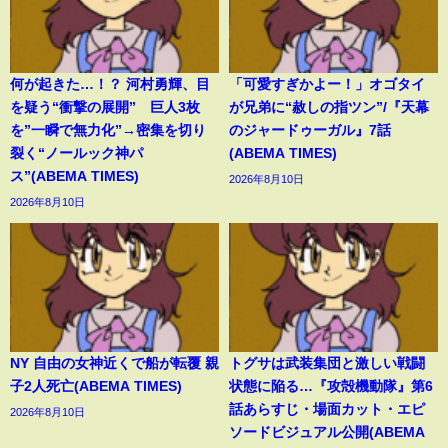
何が起きた…！？ 河村勇輝、目
「可愛すぎかよー！」オゴタイ
を疑う“衝撃の展開” 巨人3枚
が兄弟に“赦しの指ツン”/『天幕
を”一瞬で無力化”→密集を切り
のジャードゥーガル』7話
裂く“ノールック神パ
(ABEMA TIMES)
ス”(ABEMA TIMES)
2026年8月10日
2026年8月10日
NY 自由の女神近くで船が転覆 親
トグサは武装集団と激しい戦闘
子2人死亡(ABEMA TIMES)
状態に陥る…『攻殻機動隊』第6
話あらすじ・場面カット・エピ
2026年8月10日
ソードビジュアル公開(ABEMA