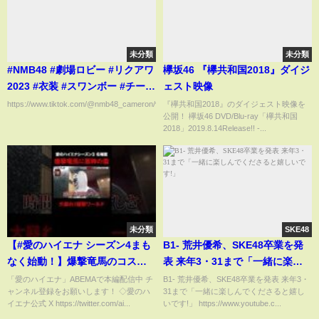
未分類
未分類
#NMB48 #劇場ロビー #リクアワ
欅坂46 『欅共和国2018』ダイジ
2023 #衣装 #スワンボー #チーム
ェスト映像
bii #子供の日 2023.05.05
https://www.tiktok.com/@nmb48_cameron/video/7229564176857959682...
『欅共和国2018』のダイジェスト映像を
公開！ 欅坂46 DVD/Blu-ray「欅共和国
2018」2019.8.14Release!! -...
未分類
SKE48
【#愛のハイエナ シーズン4まも
B1- 荒井優希、SKE48卒業を発
なく始動！】爆撃竜馬のコスプ
表 来年3・31まで「一緒に楽し
レに軍神が激怒#ニューヨーク #
んでくださると嬉しいです!」
「愛のハイエナ」ABEMAで本編配信中 チ
B1- 荒井優希、SKE48卒業を発表 来年3・
ャンネル登録をお願いします！ ◇愛のハ
31まで「一緒に楽しんでくださると嬉し
さらば青春の光 #shorts
イエナ公式 X https://twitter.com/ai...
いです!」 https://www.youtube.c...