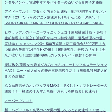
ンタルメンヘラ電波中年アルバイターのぬいぐるみ男子末路編
アイドッフル！ ワタクシ的まとめ速報 地下格闘アイドルだい
すき！23 ひうらのアニメ放送局101ちゃんねる BNK48 ！
SNH48！JKT48！MNL48！SGO48！GNZ48！STU48！SKE48
ヒウラッフルのハーニーフィニッシュゴミ屋敷補完計画 ＜必殺！
生前整理人！孤立し孤独死からの～特殊清掃・遺品整理への道F
完結編＞ キャッシング計1500万返済：厨二病借金3500万円！う
つ病統合失調症14年生HKT46！！9期研究生、最後のサイト！全
米が泣いた！認知症鬱病60代のラストサイト絶賛！公開中
魔法熟女/美魔女ッ娘メグみみちゃんのニートッフルステーション
MAX！ ニート仙人仙女の映画三昧老後生活！（無職孤独居老人的
まとめ速報Z)]
乙女系腐男子のオカマッフルMAX2- FX！オ・カマトレーダーの
逆襲！！ 極道のオカマたち編（おもしろ動画まとめ速報）
スーパーウンコ！
新・ハゲッフル！哀愁のハゲ男の髪ってるまとめ速報！！激しく