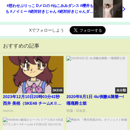
#想わせぶりっこ Dメロの #ねこみみダンス #櫻井も
も #ノイミー #絶対好きじゃん #絶対好きじゃんダン
ス #shorts
Xでフォローしよう
おすすめの記事
SKE48
未分類
2023年12月10日20時03分42秒
2020年8月1日 4k/倒數&陳樂一/
西井 美桜（SKE48 チームKⅡ）
嘎嘎爵士鼓
MIO NISHII
source...
拍攝：邱金富...