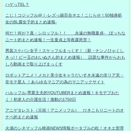
ハゲっTEL？
こじ！コジッフル@！-レズっ娘百合ネエ！こじらせ！50独身処
女のBL腐女子的まとめ速報-
何だ！何が？真・シロッフル！！ 永遠の無職童貞- ぼっちな
ニート的まとめ速報！一生童貞上等夜露死苦！
男装スケバン女子！スケッフルまっくす！（新・ナンノひゃくし
きっ!！ビー玉のおいぬさん的まとめ速報） 話題な事件からおも
しろ動画まで取り上げまっくす
ロボットアニメ！メカと美少女キャラだいすき永遠の非リア充・
非モテ星人 ！あらゆるマニアの為のマニアックサイト
ハルッフル-専業主夫的YOUTUBERまとめ速報！キモデブおた
く！初老人の介護生活！激動の1750日
アニゲタレスト（元祖！アニメッフル） ひきこもりニートのオ
ナベ的まとめ速報
火浦のシネマッフル映画NEWS情報ポータブルの杜！オネエ管理