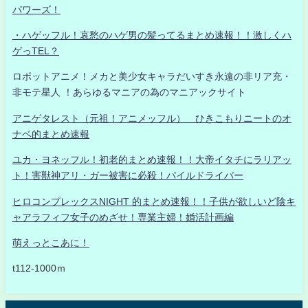
パワーズ！
・ハゲッフル！哀愁のハゲ男の髪ってるまとめ速報！！激しくハ
ゲっTEL？
ロボットアニメ！メカと美少女キャラだいすき永遠の非リア充・
非モテ星人 ！あらゆるマニアの為のマニアックサイト
アニゲタレスト（元祖！アニメッフル） ひきこもりニートのオ
ナベ的まとめ速報
ユカ・ヨネッフル！初老的まとめ速報！！大帝イタチにラリアッ
ト！害獣神アリ・ガー被害に必殺！パイルドライバー
ヒロコンプレックスNIGHT 的まとめ速報！！子供が欲しいど陰キ
ャアラフィフ女子のめざせ！専業主婦！婚活計画編
萌えっとこあに！
t112-1000ｍ