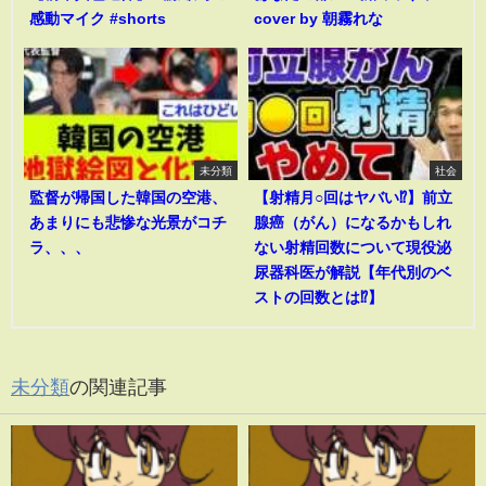
感動マイク #shorts
cover by 朝霧れな
未分類
社会
監督が帰国した韓国の空港、
【射精月○回はヤバい⁉︎】前立
あまりにも悲惨な光景がコチ
腺癌（がん）になるかもしれ
ラ、、、
ない射精回数について現役泌
尿器科医が解説【年代別のベ
ストの回数とは⁉︎】
未分類
の関連記事