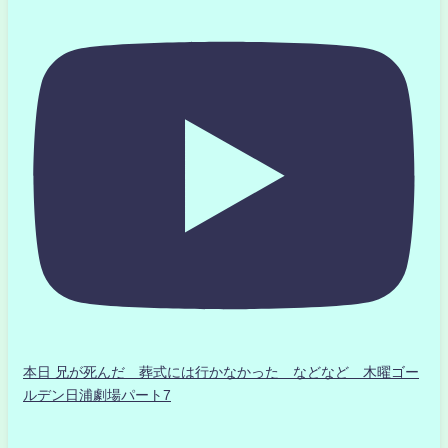
本日 兄が死んだ 葬式には行かなかった などなど 木曜ゴー
ルデン日浦劇場パート7