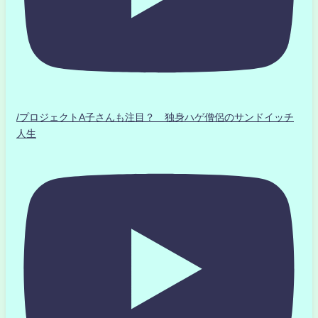
/プロジェクトA子さんも注目？ 独身ハゲ僧侶のサンドイッチ
人生