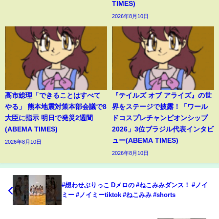
TIMES)
2026年8月10日
高市総理「できることはすべて
『テイルズ オブ アライズ』の世
やる」 熊本地震対策本部会議で8
界をステージで披露！「ワール
大臣に指示 明日で発災2週間
ドコスプレチャンピオンシップ
(ABEMA TIMES)
2026」3位ブラジル代表インタビ
ュー(ABEMA TIMES)
2026年8月10日
2026年8月10日
#想わせぶりっこ Dメロの #ねこみみダンス！ #ノイ
ミー #ノイミーtiktok #ねこみみ #shorts