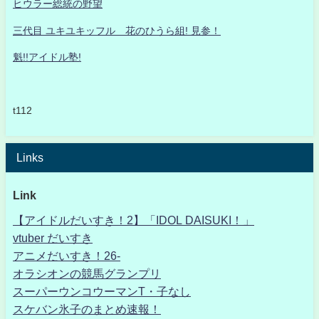
ヒウラー総統の野望
三代目 ユキユキッフル 花のひうら組! 見参！
魁!!アイドル塾!
t112
Links
Link
【アイドルだいすき！2】「IDOL DAISUKI！」
vtuber だいすき
アニメだいすき！26-
オラシオンの競馬グランプリ
スーパーウンコウーマンT・子なし
スケバン氷子のまとめ速報！