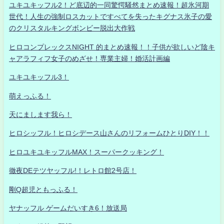
ユキユキッフル2！ど底辺的一同驚愕騒然まとめ速報！超氷河期
世代！人生の強制ロスカットですべてを失ったキグナス氷子の愛
のクリスタルキングボンビー脱出大作戦
ヒロコンプレックスNIGHT 的まとめ速報！！子供が欲しいど陰キ
ャアラフィフ女子のめざせ！専業主婦！婚活計画編
ユキユキッフル3！
萌えっふる！
天にまします我ら！
ヒロシッフル！ヒロシデース山さんのリフォームひとりDIY！！
ヒロユキユキッフルMAX！スーパークッキング！
徹夜DEテツヤッフル!！レトロ館2号店！
剛Q超児ともっふる！
ヤナッフル ゲームだいすき6！放送局