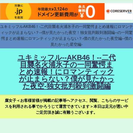
ユキミッフルAKB46！-二代目襲名火浦氷子の一同驚愕まとめ速報にロマンテ
ィックが止まらない？--僕が見たかった夜空！独女批判殺到激闘編--の一同驚
愕まとめ速報にロマンティックが止まらない？-僕の見たかった夜空編--僕の
見たかった星空編-
ユキミッフル--AKB46！--二代
目襲名火浦氷子の一同驚愕ま
とめ速報！にロマンティック
が止まらない？僕が見たかっ
た夜空-独女批判殺到激闘編
腐女子＜お客様皆様が掲載の記事等へアクセス、閲覧、こちらのサービ
スを利用される事でかろうじて運営できています＞本日は足元が悪い中
ご足労頂き誠に有難うございます。