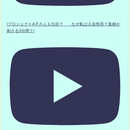
/プロジェクトA子さんも注目？ なぜ私は入会拒否？真相が
刺さる3分間？/