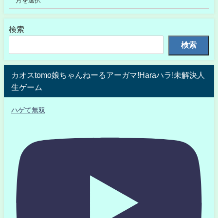
検索
検索
カオスtomo娘ちゃんねーるアーガマ!Haraハラ!未解決人
生ゲーム
ハゲて無双