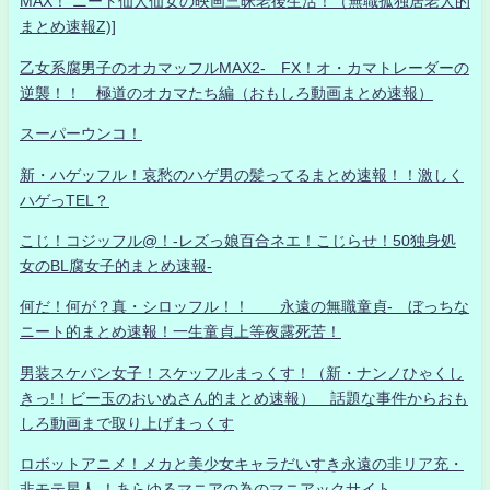
MAX！ ニート仙人仙女の映画三昧老後生活！（無職孤独居老人的
まとめ速報Z)]
乙女系腐男子のオカマッフルMAX2- FX！オ・カマトレーダーの
逆襲！！ 極道のオカマたち編（おもしろ動画まとめ速報）
スーパーウンコ！
新・ハゲッフル！哀愁のハゲ男の髪ってるまとめ速報！！激しく
ハゲっTEL？
こじ！コジッフル@！-レズっ娘百合ネエ！こじらせ！50独身処
女のBL腐女子的まとめ速報-
何だ！何が？真・シロッフル！！ 永遠の無職童貞- ぼっちな
ニート的まとめ速報！一生童貞上等夜露死苦！
男装スケバン女子！スケッフルまっくす！（新・ナンノひゃくし
きっ!！ビー玉のおいぬさん的まとめ速報） 話題な事件からおも
しろ動画まで取り上げまっくす
ロボットアニメ！メカと美少女キャラだいすき永遠の非リア充・
非モテ星人 ！あらゆるマニアの為のマニアックサイト