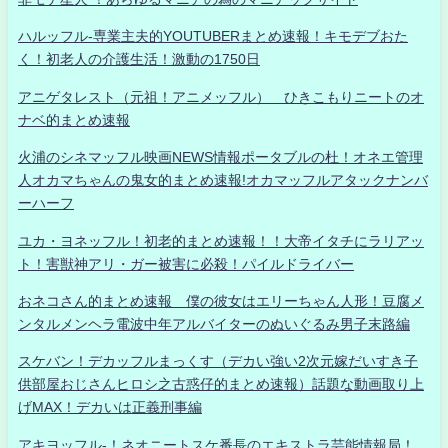
ハルッフル-専業主夫的YOUTUBERまとめ速報！キモデブおた
く！初老人の介護生活！激動の1750日
アニゲタレスト（元祖！アニメッフル） ひきこもりニートのオ
ナベ的まとめ速報
火浦のシネマッフル映画NEWS情報ポータブルの杜！オネエ管理
人オカマちゃんの鬼女的まとめ速報!オカマッフルアタックナンバ
ーハーフ
ユカ・ヨネッフル！初老的まとめ速報！！大帝イタチにラリアッ
ト！害獣神アリ・ガー被害に必殺！パイルドライバー
おネコさん的まとめ速報 僕の彼女はエリーちゃん人形！豆腐メ
ンタルメンヘラ電波中年アルバイターのぬいぐるみ男子末路編
スケバン！デカッフルまっくす（デカい強い2次元嫁だいすき子
供部屋おじさんヒロシ之古惑仔的まとめ速報）話題な動画取り上
げMAX！デカいは正義刑事編
アキヨッフル-！ネオニートスケ番長のエキストラ芸能情報局！