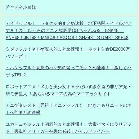
チャンネル登録
アイドッフル！ ワタクシ的まとめ速報 地下格闘アイドルだい
すき！23 ひうらのアニメ放送局101ちゃんねる BNK48 ！
SNH48！JKT48！MNL48！SGO48！GNZ48！STU48！SKE48
タダッフル！ネトゲ廃人的まとめ速報！！ネット乞食DE2000万
パワーズ！
・ハゲッフル！哀愁のハゲ男の髪ってるまとめ速報！！激しくハ
ゲっTEL？
ロボットアニメ！メカと美少女キャラだいすき永遠の非リア充・
非モテ星人 ！あらゆるマニアの為のマニアックサイト
アニゲタレスト（元祖！アニメッフル） ひきこもりニートのオ
ナベ的まとめ速報
ユカ・ヨネッフル！初老的まとめ速報！！大帝イタチにラリアッ
ト！害獣神アリ・ガー被害に必殺！パイルドライバー