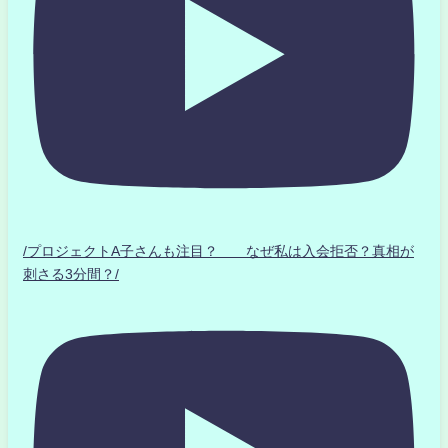
/プロジェクトA子さんも注目？ なぜ私は入会拒否？真相が
刺さる3分間？/