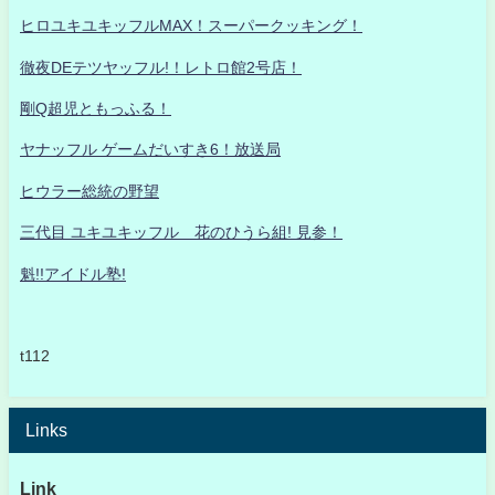
ヒロユキユキッフルMAX！スーパークッキング！
徹夜DEテツヤッフル!！レトロ館2号店！
剛Q超児ともっふる！
ヤナッフル ゲームだいすき6！放送局
ヒウラー総統の野望
三代目 ユキユキッフル 花のひうら組! 見参！
魁!!アイドル塾!
t112
Links
Link