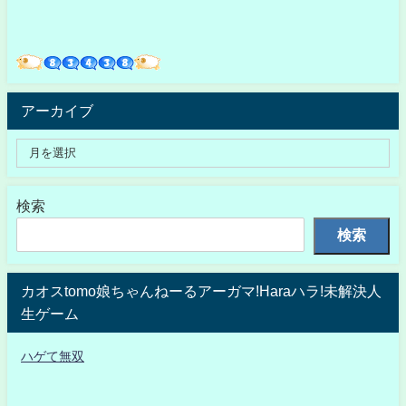
アーカイブ
検索
検索
カオスtomo娘ちゃんねーるアーガマ!Haraハラ!未解決人
生ゲーム
ハゲて無双