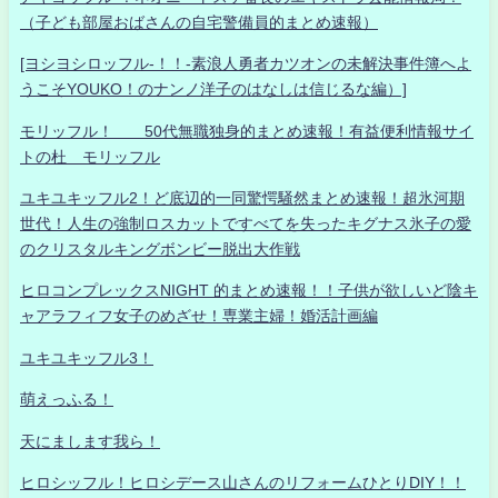
（子ども部屋おばさんの自宅警備員的まとめ速報）
[ヨシヨシロッフル-！！-素浪人勇者カツオンの未解決事件簿へよ
うこそYOUKO！のナンノ洋子のはなしは信じるな編）]
モリッフル！ 50代無職独身的まとめ速報！有益便利情報サイ
トの杜 モリッフル
ユキユキッフル2！ど底辺的一同驚愕騒然まとめ速報！超氷河期
世代！人生の強制ロスカットですべてを失ったキグナス氷子の愛
のクリスタルキングボンビー脱出大作戦
ヒロコンプレックスNIGHT 的まとめ速報！！子供が欲しいど陰キ
ャアラフィフ女子のめざせ！専業主婦！婚活計画編
ユキユキッフル3！
萌えっふる！
天にまします我ら！
ヒロシッフル！ヒロシデース山さんのリフォームひとりDIY！！