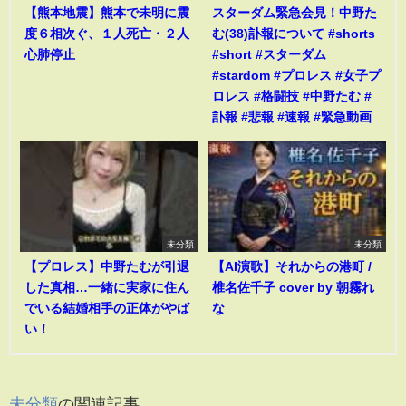
【熊本地震】熊本で未明に震
スターダム緊急会見！中野た
度６相次ぐ、１人死亡・２人
む(38)訃報について #shorts
心肺停止
#short #スターダム
#stardom #プロレス #女子プ
ロレス #格闘技 #中野たむ #
訃報 #悲報 #速報 #緊急動画
未分類
未分類
【プロレス】中野たむが引退
【AI演歌】それからの港町 /
した真相…一緒に実家に住ん
椎名佐千子 cover by 朝霧れ
でいる結婚相手の正体がやば
な
い！
未分類
の関連記事