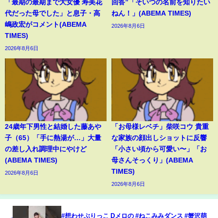
「最期の最期まで大女優 寿美花
回答”「そいつの名前を知りたい
代だった母でした」と息子・高
ねん！」(ABEMA TIMES)
嶋政宏がコメント(ABEMA
2026年8月6日
TIMES)
2026年8月6日
24歳年下男性と結婚した藤あや
「お母様レベチ」柴咲コウ 貴重
子（65）「手に熱湯が…」大量
な家族の顔出しショットに反響
の差し入れ調理中にやけど
「小さい頃から可愛い〜」「お
(ABEMA TIMES)
母さんそっくり」(ABEMA
TIMES)
2026年8月6日
2026年8月6日
#想わせぶりっこ Dメロの #ねこみみダンス #蟹沢萌