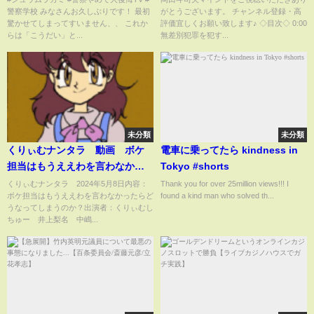
警察学校 みなさんお久しぶりです！ 最初
がとうございます。 チャンネル登録・高
【岡田斗司夫 切り抜き サイコパ
驚かせてしまってすいません、、 これか
評価宜しくお願い致します♪ ◇目次◇ 0:00
ス 無敵の人 マクドナルド 非モテ
らは「こうだい」と...
無差別犯罪を犯す...
弱者 平原政徳 】
未分類
未分類
くりぃむナンタラ 動画 ボケ
電車に乗ってたら kindness in
担当はもうええわを言わなかっ
Tokyo #shorts
たらどうなってしまうのか？ 5
くりぃむナンタラ 2024年5月8日内容：
Thank you for over 25million views!!! I
ボケ担当はもうええわを言わなかったらど
found a kind man who solved th...
月8日
うなってしまうのか？出演者：くりぃむし
ちゅー 井上梨名 中嶋...