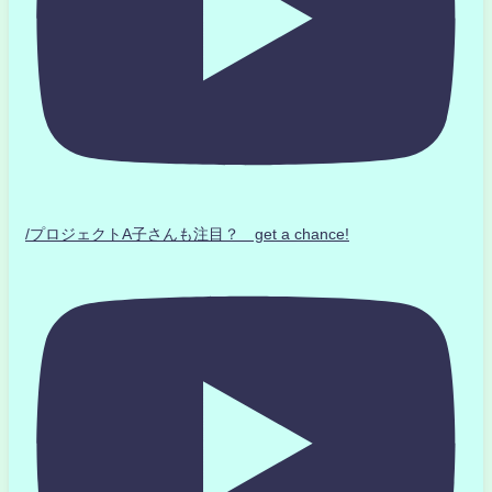
/プロジェクトA子さんも注目？ get a chance!