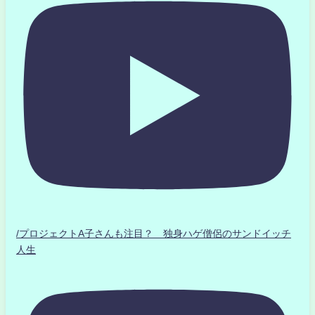
/プロジェクトA子さんも注目？ 独身ハゲ僧侶のサンドイッチ
人生