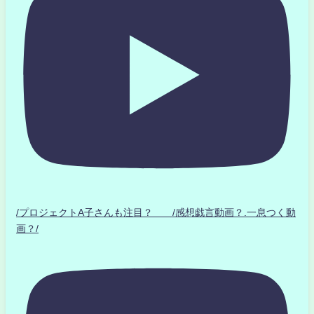
/プロジェクトA子さんも注目？ /感想戯言動画？.一息つく動
画？/