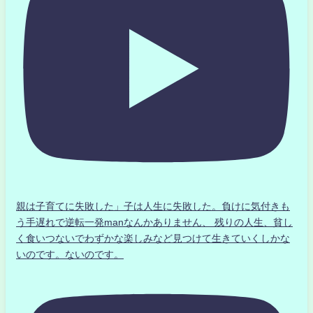
親は子育てに失敗した」子は人生に失敗した。負けに気付きも
う手遅れで逆転一発manなんかありません、 残りの人生、貧し
く食いつないでわずかな楽しみなど見つけて生きていくしかな
いのです。ないのです。