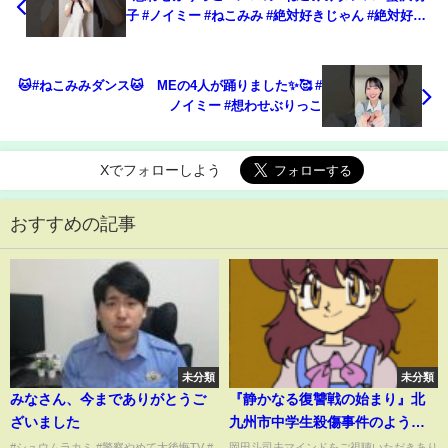
子 #ノイミー #ねこみみ #絶対好きじゃん #絶対好き
じゃんダンス #shorts
🐱#ねこみみダンス🐱≠MEの4人が踊りました✨🥰 #
ノイミー #想わせぶりっこ
Xでフォローしよう
おすすめの記事
未分類
未分類
みなさん、今までありがとうご
『静かなる復讐戦の始まり』北
ざいました
九州市中学生殺傷事件のような
無差別サツ人を犯す人間の真理
#シュウムラカミ #警察やめて大後悔TV #
岡田斗司夫マインドをご視聴いただきあり