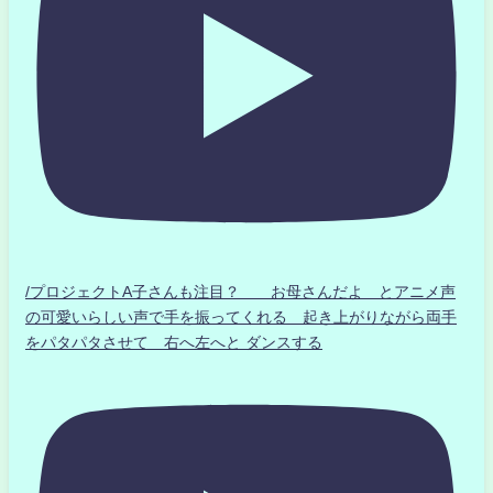
/プロジェクトA子さんも注目？ お母さんだよ とアニメ声
の可愛いらしい声で手を振ってくれる 起き上がりながら両手
をパタパタさせて 右へ左へと ダンスする