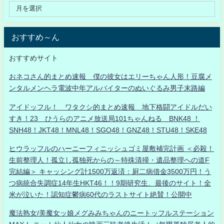
おすすめ～ん
おすすめサイト
おネコさん的まとめ速報 僕の彼女はエリーちゃん人形！豆腐メ
ンタルメンヘラ電波中年アルバイターのぬいぐるみ男子末路編
アイドッフル！ ワタクシ的まとめ速報 地下格闘アイドルだい
すき！23 ひうらのアニメ放送局101ちゃんねる BNK48 ！
SNH48！JKT48！MNL48！SGO48！GNZ48！STU48！SKE48
ヒウラッフルのハーニーフィニッシュゴミ屋敷補完計画 ＜必殺！
生前整理人！孤立し孤独死からの～特殊清掃・遺品整理への道F
完結編＞ キャッシング計1500万返済：厨二病借金3500万円！う
つ病統合失調症14年生HKT46！！9期研究生、最後のサイト！全
米が泣いた！認知症鬱病60代のラストサイト絶賛！公開中
魔法熟女/美魔女ッ娘メグみみちゃんのニートッフルステーション