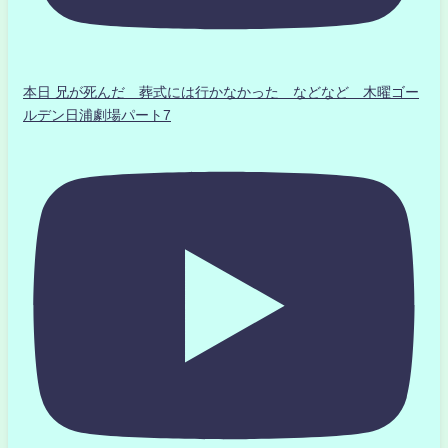
本日 兄が死んだ 葬式には行かなかった などなど 木曜ゴー
ルデン日浦劇場パート7