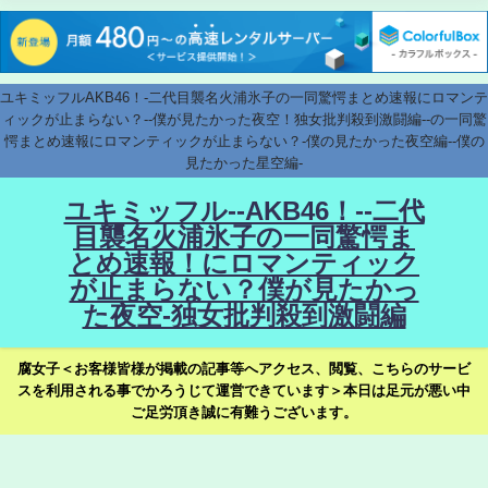
ユキミッフルAKB46！-二代目襲名火浦氷子の一同驚愕まとめ速報にロマンテ
ィックが止まらない？--僕が見たかった夜空！独女批判殺到激闘編--の一同驚
愕まとめ速報にロマンティックが止まらない？-僕の見たかった夜空編--僕の
見たかった星空編-
ユキミッフル--AKB46！--二代
目襲名火浦氷子の一同驚愕ま
とめ速報！にロマンティック
が止まらない？僕が見たかっ
た夜空-独女批判殺到激闘編
腐女子＜お客様皆様が掲載の記事等へアクセス、閲覧、こちらのサービ
スを利用される事でかろうじて運営できています＞本日は足元が悪い中
ご足労頂き誠に有難うございます。