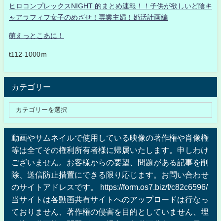
ヒロコンプレックスNIGHT 的まとめ速報！！子供が欲しいど陰キ
ャアラフィフ女子のめざせ！専業主婦！婚活計画編
萌えっとこあに！
t112-1000ｍ
カテゴリー
動画やサムネイルで使用している映像の著作権や肖像権
等は全てその権利所有者様に帰属いたします。申しわけ
ございません。お客様からの要望、問題がある記事を削
除、送信防止措置にできる限り応じます。お問い合わせ
のサイトアドレスです。 https://form.os7.biz/f/c82c6596/
当サイトは各動画共有サイトへのアップロードは行なっ
ておりません、著作権の侵害を目的としていません、埋