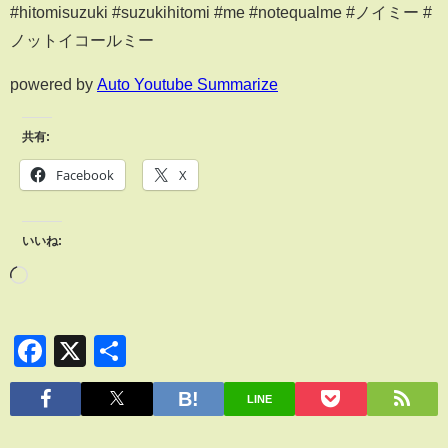
#hitomisuzuki #suzukihitomi #me #notequalme #ノイミー #
ノットイコールミー
powered by
Auto Youtube Summarize
共有:
Facebook
X
いいね:
Facebook
X
共
有
LINE