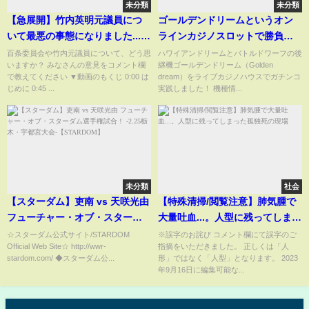
未分類
未分類
【急展開】竹内英明元議員につ
ゴールデンドリームというオン
いて最悪の事態になりました...
ラインカジノスロットで勝負
【百条委員会/斎藤元彦/立花孝
【ライブカジノハウスでガチ実
百条委員会や竹内元議員について、どう思
ハワイアンドリームとバトルドワーフの後
いますか？ みなさんの意見をコメント欄
継機ゴールデンドリーム（Golden
志】
践】
で教えてください ▼動画のもくじ 0:00 は
dream）をライブカジノハウスでガチンコ
じめに 0:45 ...
実践しました！ 機種情...
未分類
社会
【スターダム】吏南 vs 天咲光由
【特殊清掃/閲覧注意】肺気腫で
フューチャー・オブ・スターダ
大量吐血...。人型に残ってしまっ
ム選手権試合！ -2.25栃木・宇都
た孤独死の現場
☆スターダム公式サイト/STARDOM
※誤字のお詫び コメント欄にて誤字のご
Official Web Site☆ http://wwr-
指摘をいただきました。 正しくは「人
宮大会-【STARDOM】
stardom.com/ ◆スターダム公...
形」ではなく「人型」となります。 2023
年9月16日に編集可能な...