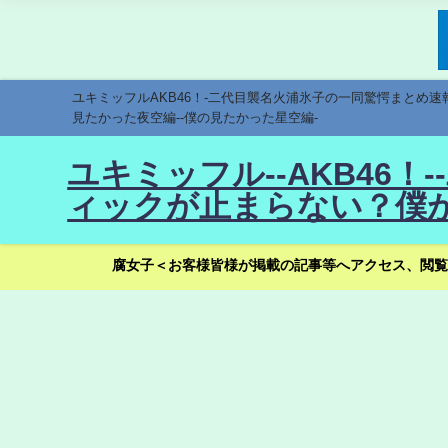
ユキミッフルAKB46！-二代目襲名火浦氷子の一同驚愕まとめ
見たかった夜空編--僕の見たかった星空編-
ユキミッフル--AKB46
ィックが止まらない？僕が
腐女子＜お客様皆様が掲載の記事等へアクセス、閲覧