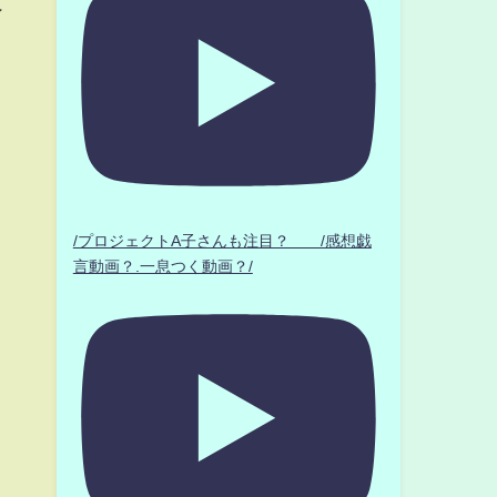
ン
/プロジェクトA子さんも注目？ /感想戯
言動画？.一息つく動画？/