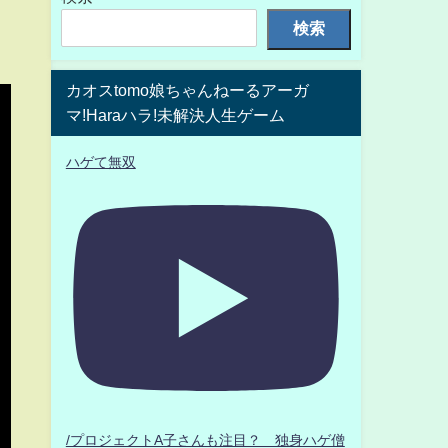
検索
カオスtomo娘ちゃんねーるアーガ
マ!Haraハラ!未解決人生ゲーム
ハゲて無双
/プロジェクトA子さんも注目？ 独身ハゲ僧