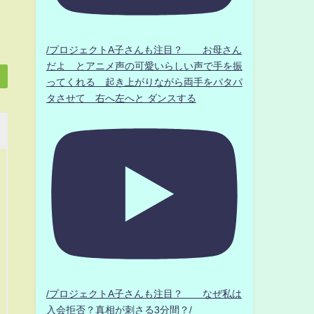
/プロジェクトA子さんも注目？ お母さん
だよ とアニメ声の可愛いらしい声で手を振
ってくれる 起き上がりながら両手をパタパ
タさせて 右へ左へと ダンスする
/プロジェクトA子さんも注目？ なぜ私は
入会拒否？真相が刺さる3分間？/