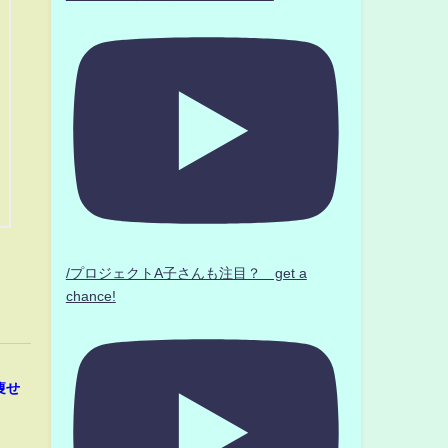
/プロジェクトA子さんも注目？ get a
chance!
痩せ