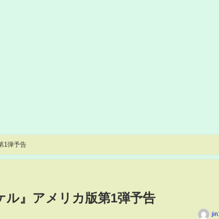
第1弾予告
マイケル』アメリカ版第1弾予告
ji