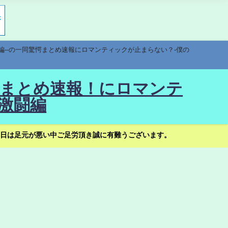
編--の一同驚愕まとめ速報にロマンティックが止まらない？-僕の
驚愕まとめ速報！にロマンテ
激闘編
日は足元が悪い中ご足労頂き誠に有難うございます。