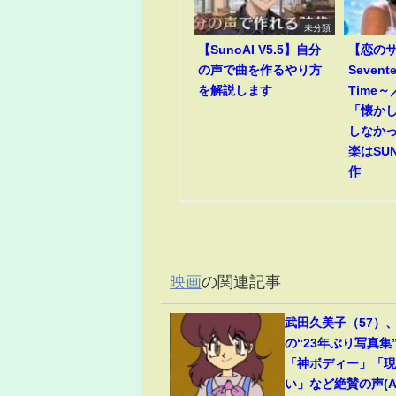
未分類
【SunoAI V5.5】自分
【恋のサ
の声で曲を作るやり方
Sevent
を解説します
Time
「懐か
しなか
楽はSUN
作
映画
の関連記事
武田久美子（57）
の“23年ぶり写真集
「神ボディー」「
い」など絶賛の声(ABE