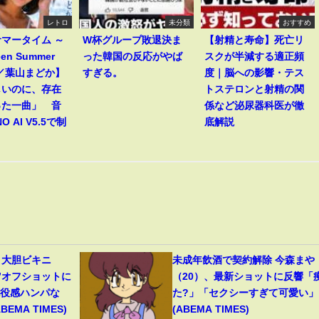
レトロ
未分類
おすすめ
マータイム ～
W杯グループ敗退決ま
【射精と寿命】死亡リ
een Summer
った韓国の反応がやば
スクが半減する適正頻
～／葉山まどか】
すぎる。
度｜脳への影響・テス
しいのに、存在
トステロンと射精の関
った一曲」 音
係など泌尿器科医が徹
O AI V5.5で制
底解説
、大胆ビキニ
未成年飲酒で契約解除 今森まや
”オフショットに
（20）、最新ショットに反響「
現役感ハンパな
た?」「セクシーすぎて可愛い」
MA TIMES)
(ABEMA TIMES)