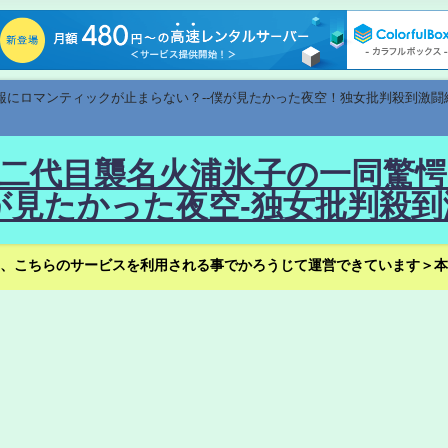
速報にロマンティックが止まらない？--僕が見たかった夜空！独女批判殺到激闘
！--二代目襲名火浦氷子の一同
見たかった夜空-独女批判殺到
、こちらのサービスを利用される事でかろうじて運営できています＞本