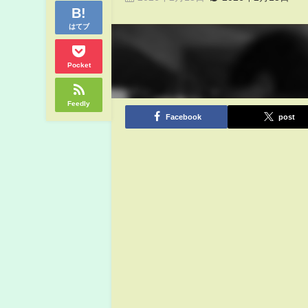
はてブ
Pocket
Feedly
Facebook
post