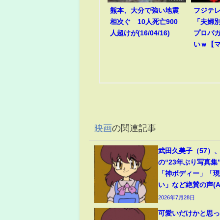
熊本、大分で強い地震
フジテ
相次ぐ 10人死亡900
「夫婦
人超けが(16/04/16)
プロパ
いｗ【
映画
の関連記事
武田久美子（57）
の“23年ぶり写真集
「神ボディー」「
い」など絶賛の声(ABE
2026年7月28日
可愛いだけかと思