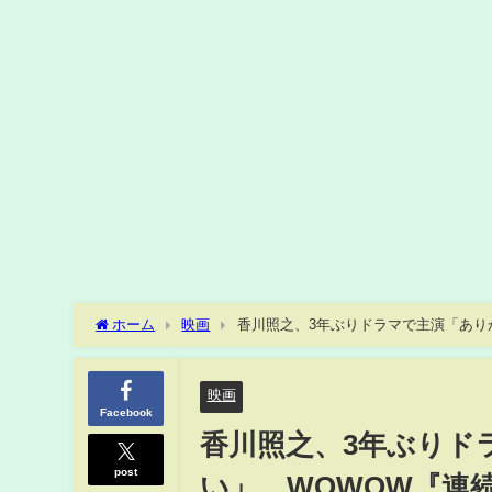
ホーム
映画
香川照之、3年ぶりドラマで主演「あり
映画
Facebook
香川照之、3年ぶりド
post
い」 WOWOW『連