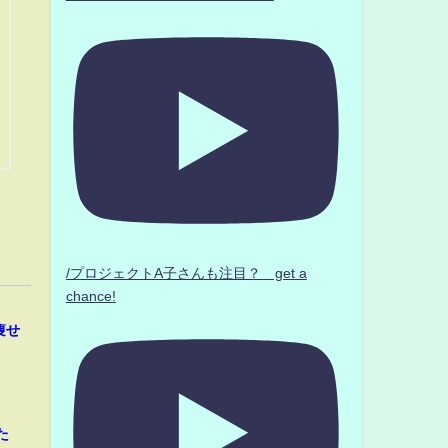
/プロジェクトA子さんも注目？ get a
chance!
痩せ
た