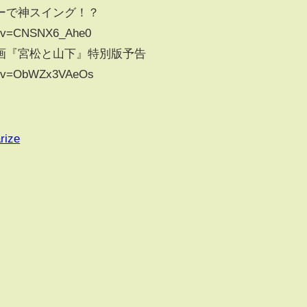
ターで神スイング！？
ch?v=CNSNX6_Ahe0
画『宮松と山下』特別版予告
ch?v=ObWZx3VAeOs
rize