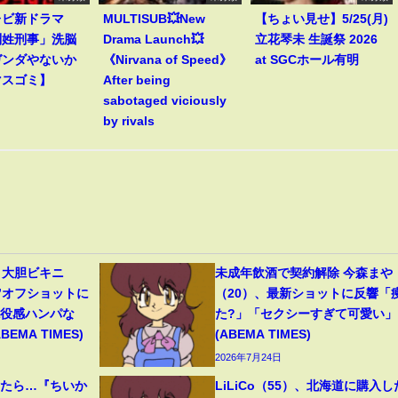
レビ新ドラマ
MULTISUB💥New
【ちょい見せ】5/25(月)
別姓刑事」洗脳
Drama Launch💥
立花琴未 生誕祭 2026
ガンダやないか
《Nirvana of Speed》
at SGCホール有明
マスゴミ】
After being
sabotaged viciously
by rivals
、大胆ビキニ
未成年飲酒で契約解除 今森まや
”オフショットに
（20）、最新ショットに反響「
現役感ハンパな
た?」「セクシーすぎて可愛い」
MA TIMES)
(ABEMA TIMES)
2026年7月24日
ったら…『ちいか
LiLiCo（55）、北海道に購入し