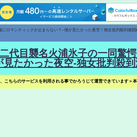
速報にロマンティックが止まらない？--僕が見たかった夜空！独女批判殺到激闘
！--二代目襲名火浦氷子の一同
見たかった夜空-独女批判殺到
、こちらのサービスを利用される事でかろうじて運営できています＞本