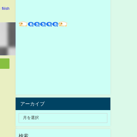
fiiish
アーカイブ
検索