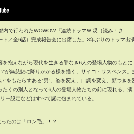
、都内で行われたWOWOW『連続ドラマＷ 災（読み：さ
ート／全6話）完成報告会に出席した。3年ぶりのドラマ出
。
を抱えながら現代を生きる罪なき6人の登場人物のもとに
災い”が無慈悲に降りかかる様を描く、サイコ・サスペンス。
い”をもたらすある“男”。姿を変え、口調を変え、顔つきを
ったくの別人となって6人の登場人物たちの前に現れる。演
ーリー設定などはすべて謎に包まれている。
立ったのは「ロン毛」！？