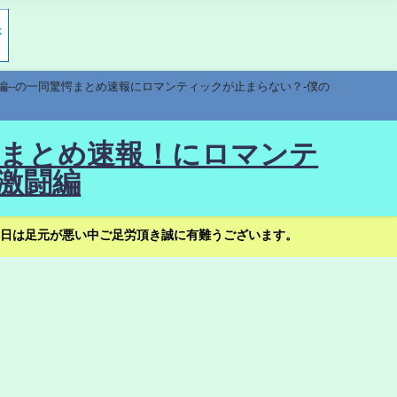
編--の一同驚愕まとめ速報にロマンティックが止まらない？-僕の
驚愕まとめ速報！にロマンテ
激闘編
日は足元が悪い中ご足労頂き誠に有難うございます。