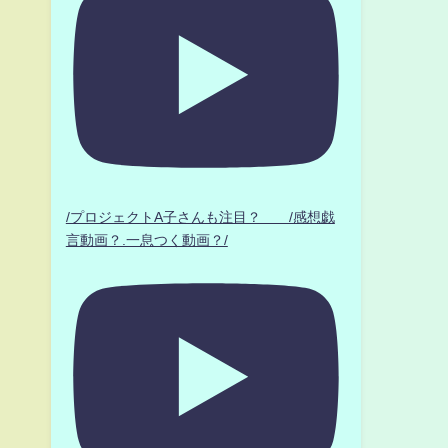
/プロジェクトA子さんも注目？ /感想戯
言動画？.一息つく動画？/