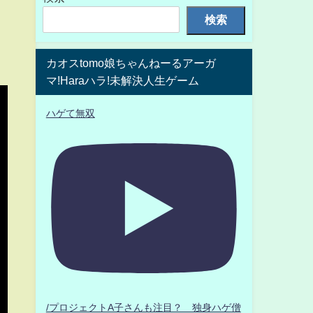
検索
カオスtomo娘ちゃんねーるアーガ
マ!Haraハラ!未解決人生ゲーム
ハゲて無双
/プロジェクトA子さんも注目？ 独身ハゲ僧