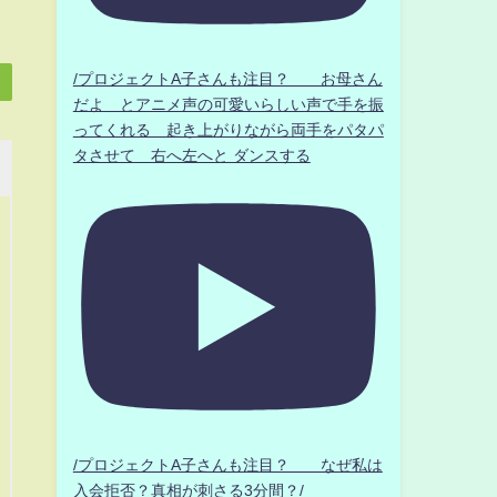
/プロジェクトA子さんも注目？ お母さん
だよ とアニメ声の可愛いらしい声で手を振
ってくれる 起き上がりながら両手をパタパ
タさせて 右へ左へと ダンスする
/プロジェクトA子さんも注目？ なぜ私は
入会拒否？真相が刺さる3分間？/