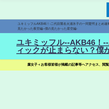
ユキミッフルAKB46！-二代目襲名火浦氷子の一同驚愕まとめ
見たかった夜空編--僕の見たかった星空編-
ユキミッフル--AKB46
ィックが止まらない？僕が
腐女子＜お客様皆様が掲載の記事等へアクセス、閲覧