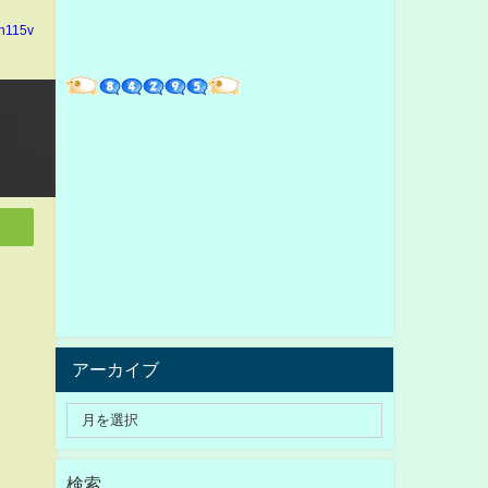
in115v
アーカイブ
検索