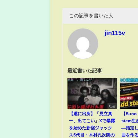
この記事を書いた人
jin115v
最近書いた記事
社会
【遂に出所】「見立真
【Suno 
一、出てこい」Xで暴露
stem
を始めた新宿ジャック
―指定
ス5代目・木村孔次朗の
曲を作