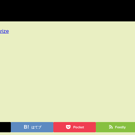
rize
はてブ
Pocket
Feedly