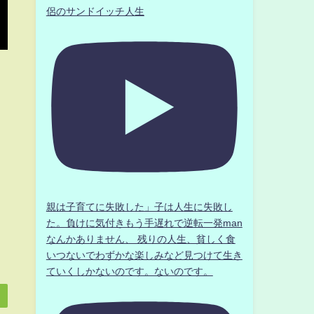
侶のサンドイッチ人生
親は子育てに失敗した」子は人生に失敗し
た。負けに気付きもう手遅れで逆転一発man
なんかありません、 残りの人生、貧しく食
いつないでわずかな楽しみなど見つけて生き
ていくしかないのです。ないのです。