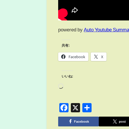
powered by
Auto Youtube Summa
共有:
Facebook
X
いいね:
Facebook
X
共
有
Facebook
post