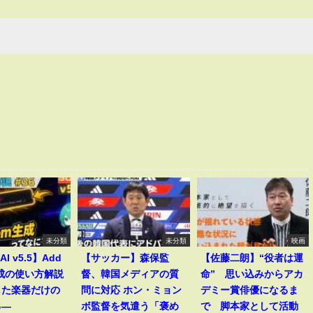
未分類
未分類
映画
AI v5.5】Add
【サッカー】森保監
【佐藤二朗】“役者は運
生成の使い方解説
督、韓国メディアの質
命” 思い込みからアカ
した楽器だけの
問に対応 ホン・ミョン
デミー賞俳優になるま
る―
ボ監督を気遣う「褒め
で 脚本家として活動