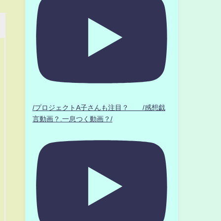
/プロジェクトA子さんも注目？ /感想戯
言動画？.一息つく動画？/