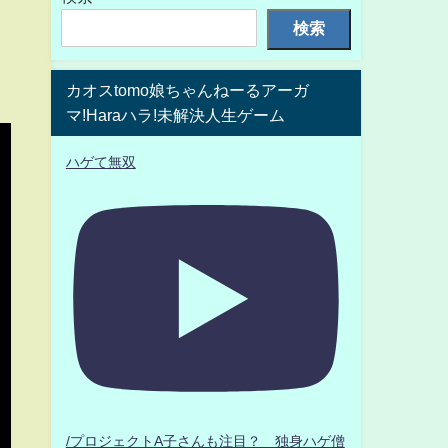
検索
カオスtomo娘ちゃんねーるアーガ
マ!Haraハラ!未解決人生ゲーム
ハゲて無双
/プロジェクトA子さんも注目？ 独身ハゲ僧