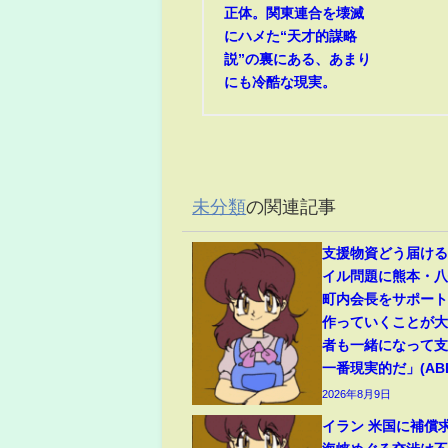
正体。関東連合を壊滅
にハメた“天才的謀略
説”の裏にある、あまり
にも冷酷な現実。
未分類
の関連記事
支援物資どう届け
イル問題に熊本・
町内会長をサポート
作っていくことが
者も一緒になって
一番現実的だ」(ABEM
2026年8月9日
イラン 米国に補償