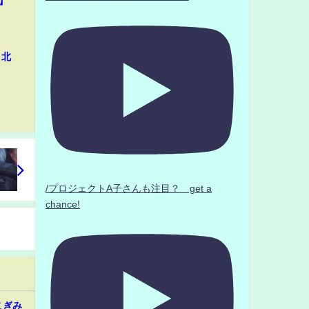
】
・北
/プロジェクトA子さんも注目？ get a
chance!
こぎみ