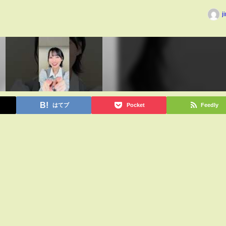
j
はてブ
Pocket
Feedly