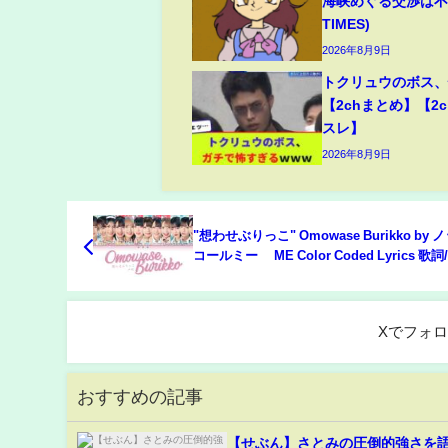
海峡めぐる交渉は不透
TIMES)
2026年8月9日
トクリュウのボス
【2chまとめ】【2c
スレ】
2026年8月9日
"想わせぶりっこ" Omowase Burikko by
コールミー ≠ME Color Coded Lyrics 歌
り/パート分け
Xでフォ
おすすめの記事
【せぶん】さとみの圧倒的強さを