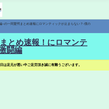
編--の一同驚愕まとめ速報にロマンティックが止まらない？-僕の
驚愕まとめ速報！にロマンテ
激闘編
日は足元が悪い中ご足労頂き誠に有難うございます。