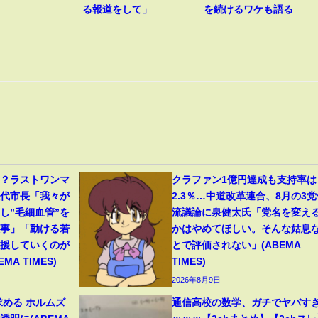
る報道をして」
を続けるワケも語る
る？ラストワンマ
クラファン1億円達成も支持率は
八代市長「我々が
2.3％…中道改革連合、8月の3党
し”毛細血管”を
流議論に泉健太氏「党名を変え
大事」「動ける若
かはやめてほしい。そんな姑息
支援していくのが
とで評価されない」(ABEMA
A TIMES)
TIMES)
2026年8月9日
求める ホルムズ
通信高校の数学、ガチでヤバす