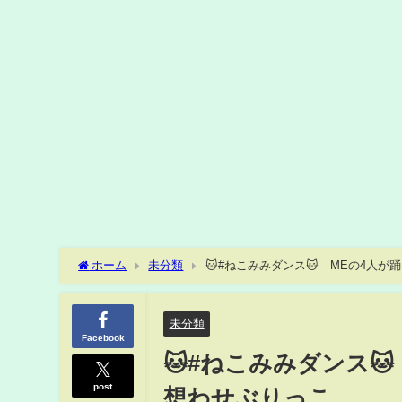
ホーム
未分類
🐱#ねこみみダンス🐱≠MEの4人が踊
未分類
Facebook
🐱#ねこみみダンス🐱
post
想わせぶりっこ