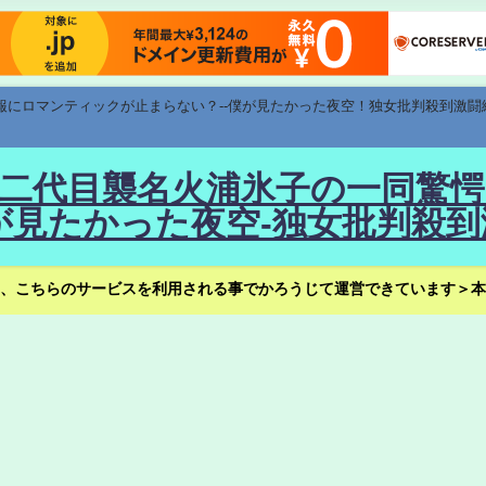
速報にロマンティックが止まらない？--僕が見たかった夜空！独女批判殺到激闘
！--二代目襲名火浦氷子の一同
見たかった夜空-独女批判殺到
、こちらのサービスを利用される事でかろうじて運営できています＞本