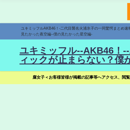
ユキミッフルAKB46！-二代目襲名火浦氷子の一同驚愕まとめ
見たかった夜空編--僕の見たかった星空編-
ユキミッフル--AKB46
ィックが止まらない？僕が
腐女子＜お客様皆様が掲載の記事等へアクセス、閲覧