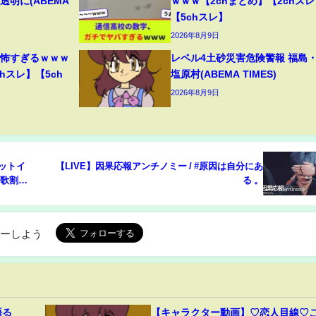
明に(ABEMA
ｗｗｗ【2chまとめ】【2chスレ
【5chスレ】
2026年8月9日
、怖すぎるｗｗｗ
レベル4土砂災害危険警報 福島
hスレ】【5ch
塩原村(ABEMA TIMES)
2026年8月9日
 ノットイ
【LIVE】因果応報アンチノミー / #原因は自分にあ
詞/歌割
る 。
ローしよう
語る
【キャラクター動画】♡恋人目線♡