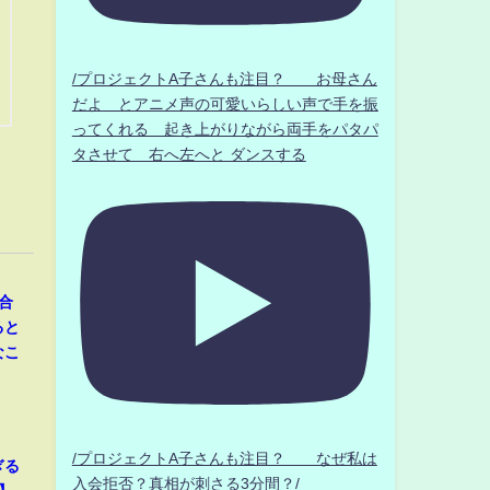
/プロジェクトA子さんも注目？ お母さん
だよ とアニメ声の可愛いらしい声で手を振
ってくれる 起き上がりながら両手をパタパ
タさせて 右へ左へと ダンスする
合
ると
なこ
/プロジェクトA子さんも注目？ なぜ私は
ぎる
入会拒否？真相が刺さる3分間？/