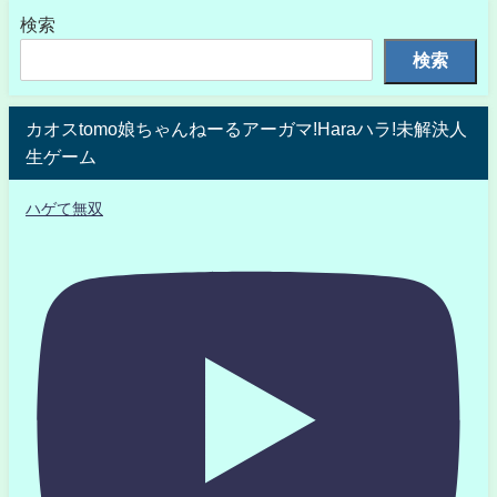
検索
検索
カオスtomo娘ちゃんねーるアーガマ!Haraハラ!未解決人
生ゲーム
ハゲて無双