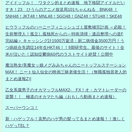
アイドッフル！ ワタクシ的まとめ速報 地下格闘アイドルだい
すき！23 ひうらのアニメ放送局101ちゃんねる BNK48 ！
SNH48！JKT48！MNL48！SGO48！GNZ48！STU48！SKE48
ヒウラッフルのハーニーフィニッシュゴミ屋敷補完計画 ＜必殺！
生前整理人！孤立し孤独死からの～特殊清掃・遺品整理への道F
完結編＞ キャッシング計1500万返済：厨二病借金3500万円！う
つ病統合失調症14年生HKT46！！9期研究生、最後のサイト！全
米が泣いた！認知症鬱病60代のラストサイト絶賛！公開中
魔法熟女/美魔女ッ娘メグみみちゃんのニートッフルステーション
MAX！ ニート仙人仙女の映画三昧老後生活！（無職孤独居老人的
まとめ速報Z)]
乙女系腐男子のオカマッフルMAX2- FX！オ・カマトレーダーの
逆襲！！ 極道のオカマたち編（おもしろ動画まとめ速報）
スーパーウンコ！
新・ハゲッフル！哀愁のハゲ男の髪ってるまとめ速報！！激しく
ハゲっTEL？