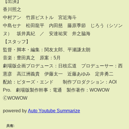
【出演】
香川照之
中村アン 竹原ピストル 宮近海斗
中島セナ 松田龍平 内田慈 藤原季節 じろう（シソン
ヌ） 坂井真紀 ／ 安達祐実 井之脇海
【スタッフ】
監督・脚本・編集：関友太郎、平瀬謙太朗
音楽：豊田真之 原案：5月
劇場版企画プロデュース：日枝広道 プロデューサー：西
憲彦 高江洲義貴 伊藤太一 近藤あゆみ 定井勇二
配給：ビターズ・エンド 制作プロダクション：AOI
Pro. 劇場版製作幹事：電通 製作著作：WOWOW
🄫WOWOW
powered by
Auto Youtube Summarize
共有: