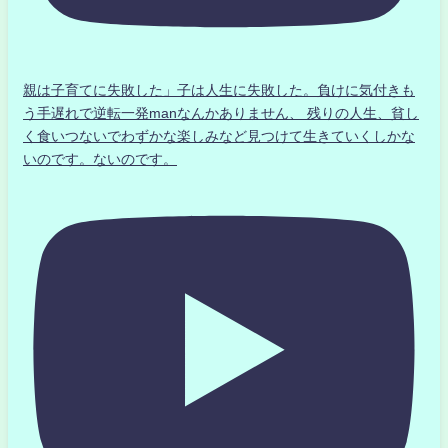
親は子育てに失敗した」子は人生に失敗した。負けに気付きも
う手遅れで逆転一発manなんかありません、 残りの人生、貧し
く食いつないでわずかな楽しみなど見つけて生きていくしかな
いのです。ないのです。