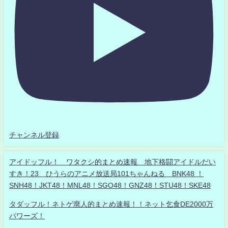
チャンネル登録
アイドッフル！ ワタクシ的まとめ速報 地下格闘アイドルだい
すき！23 ひうらのアニメ放送局101ちゃんねる BNK48 ！
SNH48！JKT48！MNL48！SGO48！GNZ48！STU48！SKE48
タダッフル！ネトゲ廃人的まとめ速報！！ネット乞食DE2000万
パワーズ！