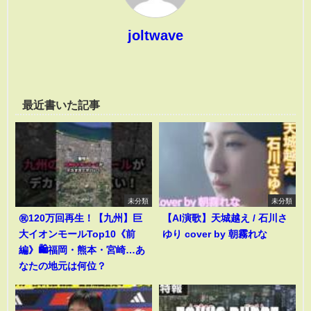
joltwave
最近書いた記事
未分類
未分類
㊗️120万回再生！【九州】巨
【AI演歌】天城越え / 石川さ
大イオンモールTop10《前
ゆり cover by 朝霧れな
編》🛍️福岡・熊本・宮崎…あ
なたの地元は何位？