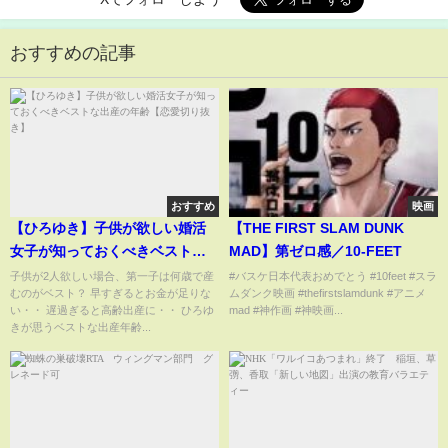
おすすめの記事
おすすめ
映画
【ひろゆき】子供が欲しい婚活
【THE FIRST SLAM DUNK
女子が知っておくべきベストな
MAD】第ゼロ感／10-FEET
出産の年齢【恋愛切り抜き】
子供が2人欲しい場合、第一子は何歳で産
#バスケ日本代表おめでとう #10feet #スラ
むのがベスト？ 早すぎるとお金が足りな
ムダンク映画 #thefirstslamdunk #アニメ
い・・ 遅過ぎると高齢出産に・・ ひろゆ
mad #神作画 #神映画...
きが思うベストな出産年齢...