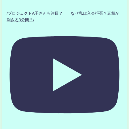
/プロジェクトA子さんも注目？ なぜ私は入会拒否？真相が
刺さる3分間？/