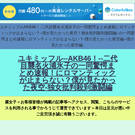
ユキミッフルAKB46！-二代目襲名火浦氷子の一同驚愕まとめ速報にロマンテ
ィックが止まらない？--僕が見たかった夜空！独女批判殺到激闘編--の一同驚
愕まとめ速報にロマンティックが止まらない？-僕の見たかった夜空編--僕の
見たかった星空編-
ユキミッフル--AKB46！--二代
目襲名火浦氷子の一同驚愕ま
とめ速報！にロマンティック
が止まらない？僕が見たかっ
た夜空-独女批判殺到激闘編
腐女子＜お客様皆様が掲載の記事等へアクセス、閲覧、こちらのサービ
スを利用される事でかろうじて運営できています＞本日は足元が悪い中
ご足労頂き誠に有難うございます。