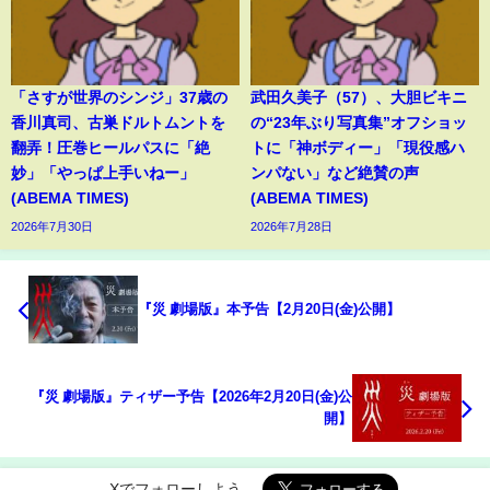
「さすが世界のシンジ」37歳の
武田久美子（57）、大胆ビキニ
香川真司、古巣ドルトムントを
の“23年ぶり写真集”オフショッ
翻弄！圧巻ヒールパスに「絶
トに「神ボディー」「現役感ハ
妙」「やっぱ上手いねー」
ンパない」など絶賛の声
(ABEMA TIMES)
(ABEMA TIMES)
2026年7月30日
2026年7月28日
『災 劇場版』本予告【2月20日(金)公開】
『災 劇場版』ティザー予告【2026年2月20日(金)公
開】
Xでフォローしよう