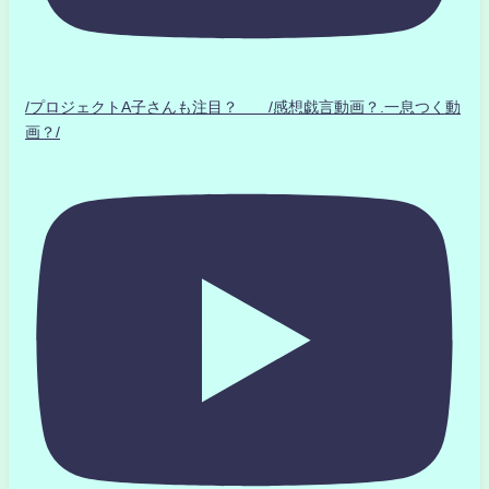
/プロジェクトA子さんも注目？ /感想戯言動画？.一息つく動
画？/