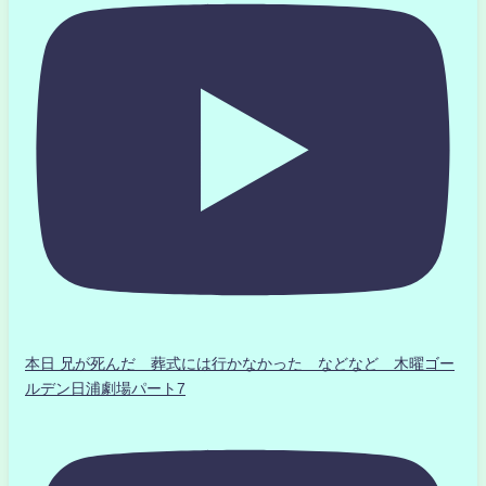
本日 兄が死んだ 葬式には行かなかった などなど 木曜ゴー
ルデン日浦劇場パート7