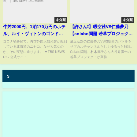
未分類
未分類
牛丼2000円、1泊170万円のホテ
【許さん❗️】暇空茜VS仁藤夢乃
ル、ルイ・ヴィトンのゴンド
【colabo問題 若草プロジェクト
ラ…北海道ニセコでバブル現
の謝礼が異常】2月11日 村木厚
コロナ禍を経て、再び外国人観光客が殺到
最近話題の仁藤夢乃VS暇空茜のバトルを
している北海道のニセコ。なぜ人気なの
サブカルチャンネルらしくゆるっと解説。
象 外国人観光客「高くない
子、太っ腹で給料出す
か、その実態に迫ります。 ▼TBS NEWS
Colabo問題。村木厚子さん大谷弁護士の
よ」【Nスタ解説】｜TBS NEWS
DIG 公式サイト ...
若草プロジェクトが高待...
DIG #shorts
s