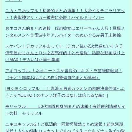
ユカ・ヨネッフル！初老的まとめ速報！！大帝イタチにラリアッ
ト！害獣神アリ・ガー被害に必殺！パイルドライバー
おネコさん的まとめ速報 僕の彼女はエリーちゃん人形！豆腐メ
ンタルメンヘラ電波中年アルバイターのぬいぐるみ男子末路編
スケバン！デカッフルまっくす（デカい強い2次元嫁だいすき子
供部屋おじさんヒロシ之古惑仔的まとめ速報）話題な動画取り上
げMAX！デカいは正義刑事編
アキヨッフル-！ネオニートスケ番長のエキストラ芸能情報局！
（子ども部屋おばさんの自宅警備員的まとめ速報）
[ヨシヨシロッフル-！！-素浪人勇者カツオンの未解決事件簿へよ
うこそYOUKO！のナンノ洋子のはなしは信じるな編）]
モリッフル！ 50代無職独身的まとめ速報！有益便利情報サイ
トの杜 モリッフル
ユキユキッフル2！ど底辺的一同驚愕騒然まとめ速報！超氷河期
世代！人生の強制ロスカットですべてを失ったキグナス氷子の愛