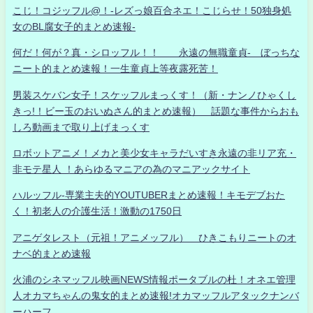
こじ！コジッフル@！-レズっ娘百合ネエ！こじらせ！50独身処
女のBL腐女子的まとめ速報-
何だ！何が？真・シロッフル！！ 永遠の無職童貞- ぼっちな
ニート的まとめ速報！一生童貞上等夜露死苦！
男装スケバン女子！スケッフルまっくす！（新・ナンノひゃくし
きっ!！ビー玉のおいぬさん的まとめ速報） 話題な事件からおも
しろ動画まで取り上げまっくす
ロボットアニメ！メカと美少女キャラだいすき永遠の非リア充・
非モテ星人 ！あらゆるマニアの為のマニアックサイト
ハルッフル-専業主夫的YOUTUBERまとめ速報！キモデブおた
く！初老人の介護生活！激動の1750日
アニゲタレスト（元祖！アニメッフル） ひきこもりニートのオ
ナベ的まとめ速報
火浦のシネマッフル映画NEWS情報ポータブルの杜！オネエ管理
人オカマちゃんの鬼女的まとめ速報!オカマッフルアタックナンバ
ーハーフ