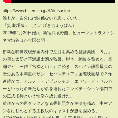
https://www.bitters.co.jp/SAIdisaster/
誰もが、自分には関係ないと思っていた。
『災 劇場版』（さい げきじょうばん）
2026年2月20日(金)、新宿武蔵野館、ヒューマントラストシ
ネマ渋谷ほか全国公開
斬新な映像表現が国内外で注目を集める監督集団「５月」
の関友太郎と平瀬謙太朗が監督、脚本、編集を務める。長
編デビュー作『宮松と山下』に続き、スペイン語圏最大の
歴史ある本年度のサン・セバスティアン国際映画祭で２作
連続かつ、アルノー・デプレシャン、エドワード・ベルガ
ーといった名匠たちが名を連ねたコンペティション部門で
の正式招待という快挙を成し遂げた。
前作からの再タッグとなる香川照之が主演を務め、中村ア
ンをはじめとする主役級のキャストが脇を固める。
WOWOWの「連続ドラマW 災」を再構築し、全く新しい