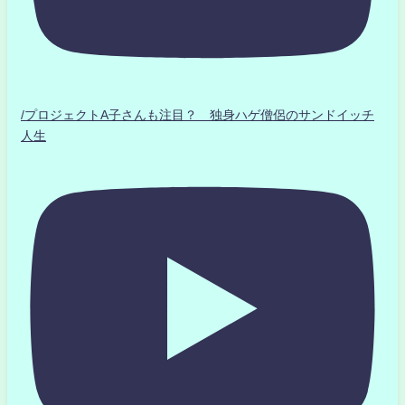
/プロジェクトA子さんも注目？ 独身ハゲ僧侶のサンドイッチ
人生