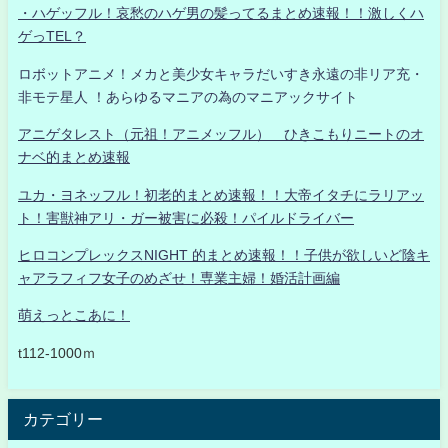
・ハゲッフル！哀愁のハゲ男の髪ってるまとめ速報！！激しくハ
ゲっTEL？
ロボットアニメ！メカと美少女キャラだいすき永遠の非リア充・
非モテ星人 ！あらゆるマニアの為のマニアックサイト
アニゲタレスト（元祖！アニメッフル） ひきこもりニートのオ
ナベ的まとめ速報
ユカ・ヨネッフル！初老的まとめ速報！！大帝イタチにラリアッ
ト！害獣神アリ・ガー被害に必殺！パイルドライバー
ヒロコンプレックスNIGHT 的まとめ速報！！子供が欲しいど陰キ
ャアラフィフ女子のめざせ！専業主婦！婚活計画編
萌えっとこあに！
t112-1000ｍ
カテゴリー