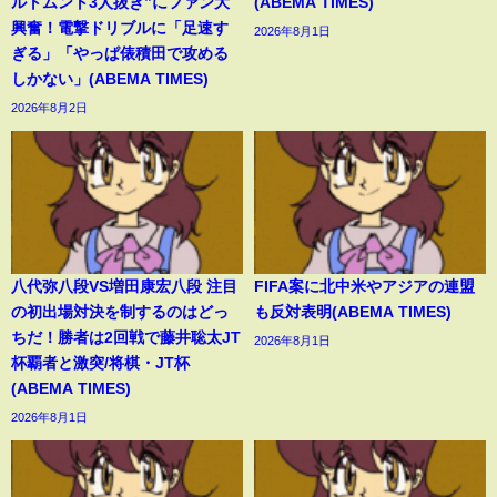
ルトムント3人抜き”にファン大
(ABEMA TIMES)
興奮！電撃ドリブルに「足速す
2026年8月1日
ぎる」「やっぱ俵積田で攻める
しかない」(ABEMA TIMES)
2026年8月2日
八代弥八段VS増田康宏八段 注目
FIFA案に北中米やアジアの連盟
の初出場対決を制するのはどっ
も反対表明(ABEMA TIMES)
ちだ！勝者は2回戦で藤井聡太JT
2026年8月1日
杯覇者と激突/将棋・JT杯
(ABEMA TIMES)
2026年8月1日