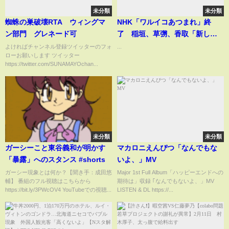
未分類
未分類
蜘蛛の巣破壊RTA ウィングマ
NHK「ワルイコあつまれ」終
ン部門 グレネード可
了 稲垣、草彅、香取「新しい
地図」出演の教育バラエティー
よければチャンネル登録ツイッターのフォ
...
ローお願いします ツイッター
https://twitter.com/SUNAMAYOchan...
未分類
未分類
ガーシーこと東谷義和が明かす
マカロニえんぴつ「なんでもな
「暴露」へのスタンス #shorts
いよ、」MV
ガーシー現象とは何か？【聞き手：成田悠
Major 1st Full Album「ハッピーエンドへの
輔】 番組のフル視聴はこちらから
期待は」収録 ｢なんでもないよ、」MV
https://bit.ly/3PWcOV4 YouTubeでの視聴...
LISTEN & DL https://...