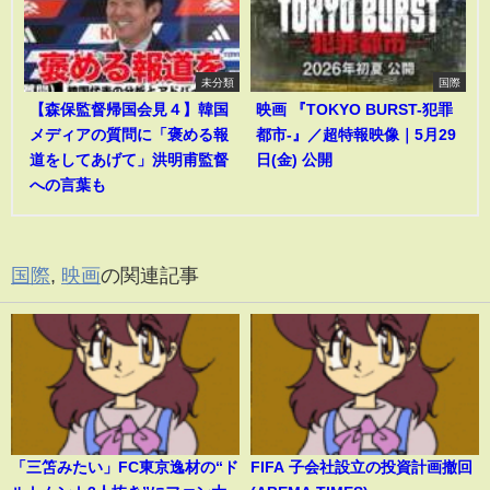
未分類
国際
【森保監督帰国会見４】韓国
映画 『TOKYO BURST-犯罪
メディアの質問に「褒める報
都市-』／超特報映像｜5月29
道をしてあげて」洪明甫監督
日(金) 公開
への言葉も
国際
,
映画
の関連記事
「三笘みたい」FC東京逸材の“ド
FIFA 子会社設立の投資計画撤回